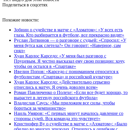
Поделиться в соцсетях
Похожие новости:
Зобнин о судействе в матче с «Ахматом»: «У всех есть
глаза. Кто разбирается в футболе, все прекрасно видят»
Руслан Литвинов — о разговоре с судьей: «Спросил: «У
меня бутса как слетела?» Он говорит: «Наверное, сам
снял»
Хуан Карлос Карседо: «У меня был разговор с
Пруцевым. Я честно высказал ему свою позицию: хочу,
чтобы он остался в «Спартаке»
Ивелин Попов: «Карседо с пониманием относится к
футболистам «Спартака» и российской культуре»
Хуан Карлос Карседо: «Действительно серьезно
отнеслись к матчу. Я очень доволен всем»
Роман Павлюченко о Полехе: «Если все будет хорошо, то
вырастет в легенду российского футбола»
Владислав Саусь: «Мы приложим все силы, чтобы
бороться за чемпионство»
Наиль Умяров: «С первых минут началось давление со
стороны судей. Вся команда это чувствует»
Кристиофер Ву о судействе в матче с «Ахматом»: «Было
обидно во многих эпизодах. Отношусь к ошибкам с