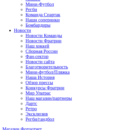
Мини-Футбол
Регби
Команда Спартак
Наши соперники
Бомбардиры
Новости
Новости Команды
Новости Фратрии
Наш хоккей
Сборная России
Фан-cектор
Новости сайта
Благотворительность
Мини-футбол/Пляжка
Наша История
Обзор прессы
Конкурсы Фратрии
Мир Ультрас
Наш магазин/партнеры
Дартс
Ретро
Эксклюзив
Регби/гандбол
Магазин
Фотоотчет