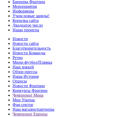
Баннеры Фратрии
Мероприятия
Информеры
Учим новые заряды!
Копилка сайта
Двадцатое число
Наши проекты
Новости
Новости сайта
Благотворительность
Новости Команды
Ретро
Мини-футбол/Пляжка
Наш хоккей
Обзор прессы
Наша История
Опросы
Новости Фратрии
Конкурсы Фратрии
Чемпионат Мира
Мир Ультрас
Фан-cектор
Наш магазин/партнеры
Чемпионат Европы