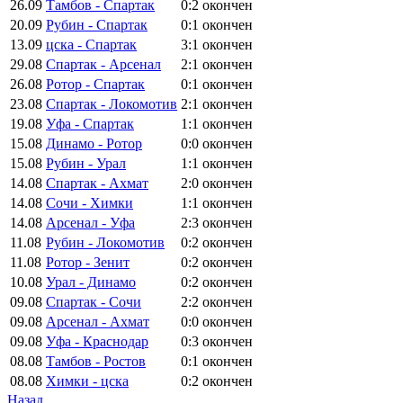
26.09
Тамбов - Спартак
0:2
окончен
20.09
Рубин - Спартак
0:1
окончен
13.09
цска - Спартак
3:1
окончен
29.08
Спартак - Арсенал
2:1
окончен
26.08
Ротор - Спартак
0:1
окончен
23.08
Спартак - Локомотив
2:1
окончен
19.08
Уфа - Спартак
1:1
окончен
15.08
Динамо - Ротор
0:0
окончен
15.08
Рубин - Урал
1:1
окончен
14.08
Спартак - Ахмат
2:0
окончен
14.08
Сочи - Химки
1:1
окончен
14.08
Арсенал - Уфа
2:3
окончен
11.08
Рубин - Локомотив
0:2
окончен
11.08
Ротор - Зенит
0:2
окончен
10.08
Урал - Динамо
0:2
окончен
09.08
Спартак - Сочи
2:2
окончен
09.08
Арсенал - Ахмат
0:0
окончен
09.08
Уфа - Краснодар
0:3
окончен
08.08
Тамбов - Ростов
0:1
окончен
08.08
Химки - цска
0:2
окончен
Назад