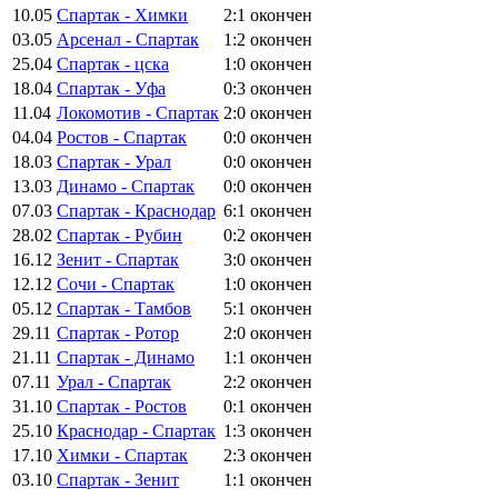
10.05
Спартак - Химки
2:1
окончен
03.05
Арсенал - Спартак
1:2
окончен
25.04
Спартак - цска
1:0
окончен
18.04
Спартак - Уфа
0:3
окончен
11.04
Локомотив - Спартак
2:0
окончен
04.04
Ростов - Спартак
0:0
окончен
18.03
Спартак - Урал
0:0
окончен
13.03
Динамо - Спартак
0:0
окончен
07.03
Спартак - Краснодар
6:1
окончен
28.02
Спартак - Рубин
0:2
окончен
16.12
Зенит - Спартак
3:0
окончен
12.12
Сочи - Спартак
1:0
окончен
05.12
Спартак - Тамбов
5:1
окончен
29.11
Спартак - Ротор
2:0
окончен
21.11
Спартак - Динамо
1:1
окончен
07.11
Урал - Спартак
2:2
окончен
31.10
Спартак - Ростов
0:1
окончен
25.10
Краснодар - Спартак
1:3
окончен
17.10
Химки - Спартак
2:3
окончен
03.10
Спартак - Зенит
1:1
окончен