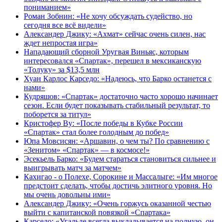
пониманием»
Роман Зобнин: «Не хочу обсуждать судейство, но
сегодня все всё видели»
Александер Джику: «Ахмат» сейчас очень силен, нас
ждет непростая игра»
Нападающий сборной Уругвая Виньяс, которым
интересовался «Спартак», перешел в мексиканскую
«Толуку» за $13,5 млн
Хуан Карлос Карседо: «Надеюсь, что Барко останется с
нами»
Кудряшов: «Спартак» достаточно часто хорошо начинает
сезон. Если будет показывать стабильный результат, то
поборется за титул»
Кристофер Ву: «После победы в Кубке России
«Спартак» стал более голодным до побед»
Юпа Мовсисян: «Аршавин, о чем ты? По сравнению с
«Зенитом» «Спартак» — в космосе!»
Эсекьель Барко: «Будем стараться становиться сильнее и
выигрывать матч за матчем»
Кахигао - о Полехе, Сорокине и Массалыге: «Им многое
предстоит сделать, чтобы достичь элитного уровня. Но
мы очень довольны ими»
Александер Джику: «Очень горжусь оказанной честью
выйти с капитанской повязкой «Спартака»
Карседо: «Угальде всегда выкладывается на полную, он