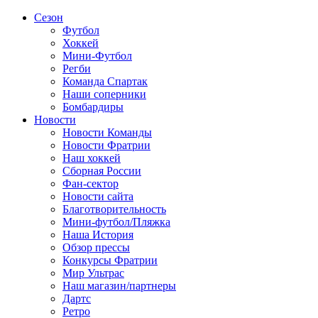
Сезон
Футбол
Хоккей
Мини-Футбол
Регби
Команда Спартак
Наши соперники
Бомбардиры
Новости
Новости Команды
Новости Фратрии
Наш хоккей
Сборная России
Фан-cектор
Новости сайта
Благотворительность
Мини-футбол/Пляжка
Наша История
Обзор прессы
Конкурсы Фратрии
Мир Ультрас
Наш магазин/партнеры
Дартс
Ретро