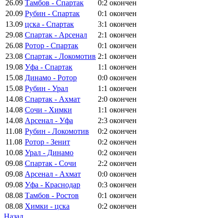
26.09
Тамбов - Спартак
0:2
окончен
20.09
Рубин - Спартак
0:1
окончен
13.09
цска - Спартак
3:1
окончен
29.08
Спартак - Арсенал
2:1
окончен
26.08
Ротор - Спартак
0:1
окончен
23.08
Спартак - Локомотив
2:1
окончен
19.08
Уфа - Спартак
1:1
окончен
15.08
Динамо - Ротор
0:0
окончен
15.08
Рубин - Урал
1:1
окончен
14.08
Спартак - Ахмат
2:0
окончен
14.08
Сочи - Химки
1:1
окончен
14.08
Арсенал - Уфа
2:3
окончен
11.08
Рубин - Локомотив
0:2
окончен
11.08
Ротор - Зенит
0:2
окончен
10.08
Урал - Динамо
0:2
окончен
09.08
Спартак - Сочи
2:2
окончен
09.08
Арсенал - Ахмат
0:0
окончен
09.08
Уфа - Краснодар
0:3
окончен
08.08
Тамбов - Ростов
0:1
окончен
08.08
Химки - цска
0:2
окончен
Назад