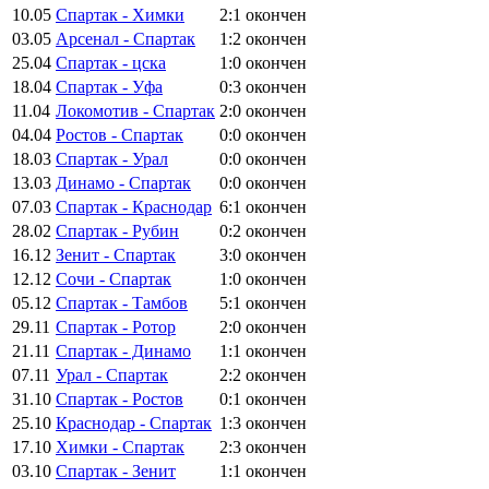
10.05
Спартак - Химки
2:1
окончен
03.05
Арсенал - Спартак
1:2
окончен
25.04
Спартак - цска
1:0
окончен
18.04
Спартак - Уфа
0:3
окончен
11.04
Локомотив - Спартак
2:0
окончен
04.04
Ростов - Спартак
0:0
окончен
18.03
Спартак - Урал
0:0
окончен
13.03
Динамо - Спартак
0:0
окончен
07.03
Спартак - Краснодар
6:1
окончен
28.02
Спартак - Рубин
0:2
окончен
16.12
Зенит - Спартак
3:0
окончен
12.12
Сочи - Спартак
1:0
окончен
05.12
Спартак - Тамбов
5:1
окончен
29.11
Спартак - Ротор
2:0
окончен
21.11
Спартак - Динамо
1:1
окончен
07.11
Урал - Спартак
2:2
окончен
31.10
Спартак - Ростов
0:1
окончен
25.10
Краснодар - Спартак
1:3
окончен
17.10
Химки - Спартак
2:3
окончен
03.10
Спартак - Зенит
1:1
окончен