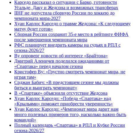
Карседо рассказал о ситуации с Барко, готовности
Угальде, Даку и Жедсона и возможных трансферах
IIHF не допустила сборную России по хоккею до
чемпионата мира‑2027
Хуан Карлос Карседо о травме Жедсона: «К следующему
матчу будет готов»
Сборная России сохранит 35-е место в рейтинге ФИФА
после завершения чемпионата мира
РФС планирует внедрить камеры на судьях в РПЛ с
сезона-2026/27
Ву опроверг новости об интересе «Брайтона»
Дмитрий Аленичев поделился ожиданиями от
«Спартака» перед началом сезона
Кристофер Ву: «Грустно смотреть чемпионат мира, не
играя там»
Срджан Бабич: «В предстоящем сезоне мы должны
биться и выиграть чемпионат»
В «Спартаке» объяснили отсутствие Жедсона
Хуан Карлос Карседо: «Победа «Спартака» над
«Крыльями» поможет приобрести уверенность»
Хуан Карлос Карседо: «Чемпионат мира дарит нам
много полезных примеров того, насколько важно быть
командой»
Полный календарь «Спартака» в РПЛ и Кубке России
сезона-2026/27