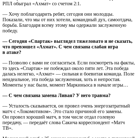
РПЛ обыграл «Ахмат» со счетом 2:1.
— Хочу поблагодарить ребят, сегодня они молодцы.
Показали, что мы от них хотели, командный дух, самоотдача,
борьба. Благодаря всему этому мы одержали заслуженную
победу.
— Сегодня «Спартак» выглядел тяжеловато и не сказать,
что превзошел «Ахмат». С чем связана слабая игра
в атаке?
— Позволю с вами не согласиться. Если посмотреть на факты,
то здесь «Спартак» не побеждал около пяти лет. Эта победа
далась нелегко, «Ахмат» — сильная и боевитая команда. Поле
неидеальное, эта победа заслуженная, хоть и непростая.
Моменты у нас были, момент Маркиньоса в начале игры…
— С чем связана замена Ливая? У него травма?
— Усталость сказывается, он провел очень энергозатратный
матч с «Локомотивом». Это стало причиной его замены.
Он провел хороший матч, в том числе отдал голевую
передачу, — передаёт слова Сакича корреспондент «Матч
ТВ».