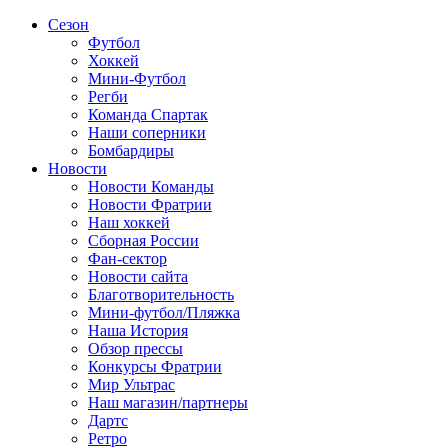
Сезон
Футбол
Хоккей
Мини-Футбол
Регби
Команда Спартак
Наши соперники
Бомбардиры
Новости
Новости Команды
Новости Фратрии
Наш хоккей
Сборная России
Фан-cектор
Новости сайта
Благотворительность
Мини-футбол/Пляжка
Наша История
Обзор прессы
Конкурсы Фратрии
Мир Ультрас
Наш магазин/партнеры
Дартс
Ретро