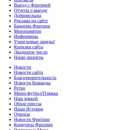
Выезд с Фратрией
Отчеты о выезде
Добровольцы
Реклама на сайте
Баннеры Фратрии
Мероприятия
Информеры
Учим новые заряды!
Копилка сайта
Двадцатое число
Наши проекты
Новости
Новости сайта
Благотворительность
Новости Команды
Ретро
Мини-футбол/Пляжка
Наш хоккей
Обзор прессы
Наша История
Опросы
Новости Фратрии
Конкурсы Фратрии
Чемпионат Мира