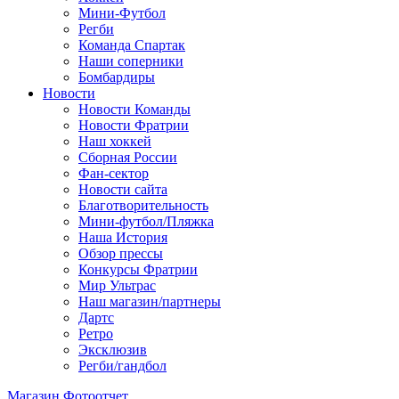
Мини-Футбол
Регби
Команда Спартак
Наши соперники
Бомбардиры
Новости
Новости Команды
Новости Фратрии
Наш хоккей
Сборная России
Фан-cектор
Новости сайта
Благотворительность
Мини-футбол/Пляжка
Наша История
Обзор прессы
Конкурсы Фратрии
Мир Ультрас
Наш магазин/партнеры
Дартс
Ретро
Эксклюзив
Регби/гандбол
Магазин
Фотоотчет