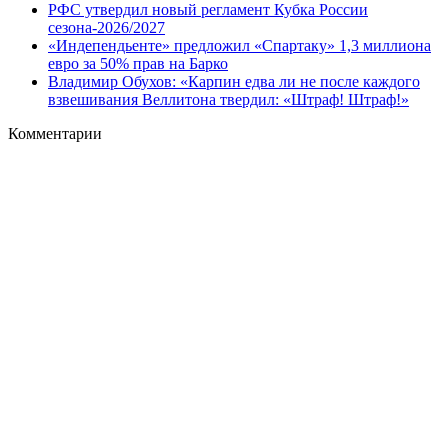
РФС утвердил новый регламент Кубка России
сезона-2026/2027
«Индепендьенте» предложил «Спартаку» 1,3 миллиона
евро за 50% прав на Барко
Владимир Обухов: «Карпин едва ли не после каждого
взвешивания Веллитона твердил: «Штраф! Штраф!»
Комментарии