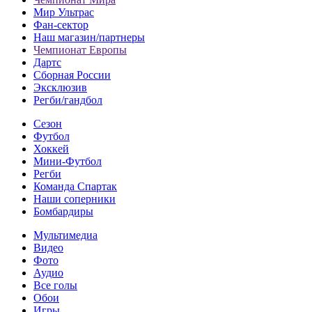
Мир Ультрас
Фан-cектор
Наш магазин/партнеры
Чемпионат Европы
Дартс
Сборная России
Эксклюзив
Регби/гандбол
Сезон
Футбол
Хоккей
Мини-Футбол
Регби
Команда Спартак
Наши соперники
Бомбардиры
Мультимедиа
Видео
Фото
Аудио
Все голы
Обои
Игры