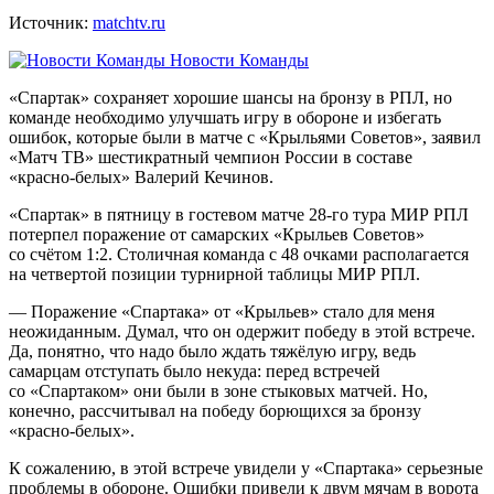
Источник:
matchtv.ru
Новости Команды
«Спартак» сохраняет хорошие шансы на бронзу в РПЛ, но
команде необходимо улучшать игру в обороне и избегать
ошибок, которые были в матче с «Крыльями Советов», заявил
«Матч ТВ» шестикратный чемпион России в составе
«красно‑белых» Валерий Кечинов.
«Спартак» в пятницу в гостевом матче 28‑го тура МИР РПЛ
потерпел поражение от самарских «Крыльев Советов»
со счётом 1:2. Столичная команда с 48 очками располагается
на четвертой позиции турнирной таблицы МИР РПЛ.
— Поражение «Спартака» от «Крыльев» стало для меня
неожиданным. Думал, что он одержит победу в этой встрече.
Да, понятно, что надо было ждать тяжёлую игру, ведь
самарцам отступать было некуда: перед встречей
со «Спартаком» они были в зоне стыковых матчей. Но,
конечно, рассчитывал на победу борющихся за бронзу
«красно‑белых».
К сожалению, в этой встрече увидели у «Спартака» серьезные
проблемы в обороне. Ошибки привели к двум мячам в ворота