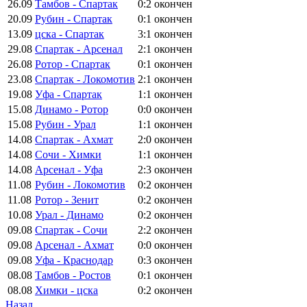
26.09
Тамбов - Спартак
0:2
окончен
20.09
Рубин - Спартак
0:1
окончен
13.09
цска - Спартак
3:1
окончен
29.08
Спартак - Арсенал
2:1
окончен
26.08
Ротор - Спартак
0:1
окончен
23.08
Спартак - Локомотив
2:1
окончен
19.08
Уфа - Спартак
1:1
окончен
15.08
Динамо - Ротор
0:0
окончен
15.08
Рубин - Урал
1:1
окончен
14.08
Спартак - Ахмат
2:0
окончен
14.08
Сочи - Химки
1:1
окончен
14.08
Арсенал - Уфа
2:3
окончен
11.08
Рубин - Локомотив
0:2
окончен
11.08
Ротор - Зенит
0:2
окончен
10.08
Урал - Динамо
0:2
окончен
09.08
Спартак - Сочи
2:2
окончен
09.08
Арсенал - Ахмат
0:0
окончен
09.08
Уфа - Краснодар
0:3
окончен
08.08
Тамбов - Ростов
0:1
окончен
08.08
Химки - цска
0:2
окончен
Назад