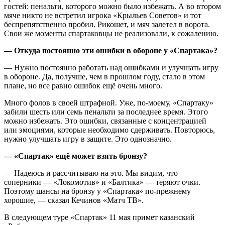
гостей: пенальти, которого можно было избежать. А во втором
мяче никто не встретил игрока «Крыльев Советов» и тот
беспрепятственно пробил. Рикошет, и мяч залетел в ворота.
Свои же моменты спартаковцы не реализовали, к сожалению.
— Откуда постоянно эти ошибки в обороне у «Спартака»?
— Нужно постоянно работать над ошибками и улучшать игру
в обороне. Да, получше, чем в прошлом году, стало в этом
плане, но все равно ошибок ещё очень много.
Много фолов в своей штрафной. Уже, по‑моему, «Спартаку»
забили шесть или семь пенальти за последнее время. Этого
можно избежать. Это ошибки, связанные с концентрацией
или эмоциями, которые необходимо сдерживать. Повторюсь,
нужно улучшать игру в защите. Это однозначно.
— «Спартак» ещё может взять бронзу?
— Надеюсь и рассчитываю на это. Мы видим, что
соперники — «Локомотив» и «Балтика» — теряют очки.
Поэтому шансы на бронзу у «Спартака» по‑прежнему
хорошие, — сказал Кечинов «Матч ТВ».
В следующем туре «Спартак» 11 мая примет казанский