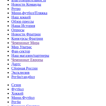
Благотворительность
Новости Команды
Ретро
Мини-футбол/Пляжка
Наш хоккей
Обзор прессы
Наша История
Опросы
Новости Фратрии
Конкурсы Фратрии
Чемпионат Мира
Мир Ультрас
Фан-cектор
Наш магазин/партнеры
Чемпионат Европы
Дартс
Сборная России
Эксклюзив
Регби/гандбол
Сезон
Футбол
Хоккей
Мини-Футбол
Регби