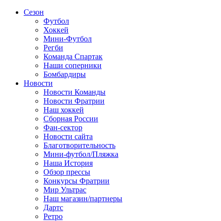
Сезон
Футбол
Хоккей
Мини-Футбол
Регби
Команда Спартак
Наши соперники
Бомбардиры
Новости
Новости Команды
Новости Фратрии
Наш хоккей
Сборная России
Фан-cектор
Новости сайта
Благотворительность
Мини-футбол/Пляжка
Наша История
Обзор прессы
Конкурсы Фратрии
Мир Ультрас
Наш магазин/партнеры
Дартс
Ретро