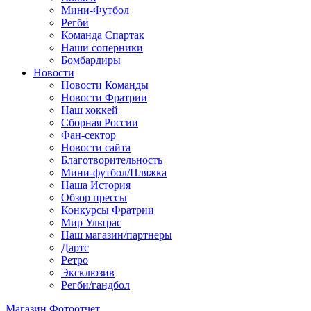
Мини-Футбол
Регби
Команда Спартак
Наши соперники
Бомбардиры
Новости
Новости Команды
Новости Фратрии
Наш хоккей
Сборная России
Фан-cектор
Новости сайта
Благотворительность
Мини-футбол/Пляжка
Наша История
Обзор прессы
Конкурсы Фратрии
Мир Ультрас
Наш магазин/партнеры
Дартс
Ретро
Эксклюзив
Регби/гандбол
Магазин
Фотоотчет