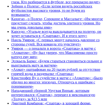
глаза. Кто разбирается в футболе, все прекрасно видят»
Зобнин о Полехе: «Если хотим видеть российских
футболистов высокого уровня, то не будем их
возвышать»
Кахигао - о Полехе, Сорокине и Массалыге: «Им многое
предстоит сделать, чтобы достичь элитного уровня. Но
мы очень довольны ими»
Карседо: «Угальде всегда выкладывается на полную, он
хочет оставаться в «Спартаке». И я этого хочу»
Наиль Умяров: «С первых минут началось давление со
стороны судей. Вся команда это чувствует»
Умяров — о пенальти в ворота «Спартака» в матче с
«Ахматом»: «Ву был уверен, что Максименко просто
катнул ему мяч»
Эсекьель Барко: «Будем стараться становиться сильнее и
выигрывать матч за матчем»
«Ахмат» оштрафован на 20 тысяч рублей за отсутствие
горячей воды в раздевалке «Спартака»
Кристиофер Ву о судействе в матче с «Ахматом»: «Было
обидно во многих эпизодах. Отношусь к ошибкам с
пониманием»
Нападающий сборной Уругвая Виньяс, которым
интересовался «Спартак», перешел в мексиканскую
«Толуку» за $13,5 млн
Дмитрий Комбаров: «Спартак» в хорошей форме.