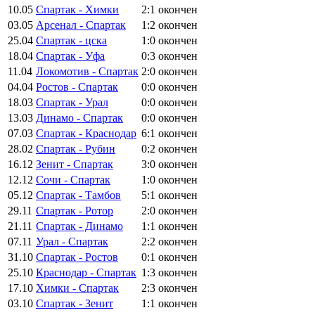
10.05
Спартак - Химки
2:1
окончен
03.05
Арсенал - Спартак
1:2
окончен
25.04
Спартак - цска
1:0
окончен
18.04
Спартак - Уфа
0:3
окончен
11.04
Локомотив - Спартак
2:0
окончен
04.04
Ростов - Спартак
0:0
окончен
18.03
Спартак - Урал
0:0
окончен
13.03
Динамо - Спартак
0:0
окончен
07.03
Спартак - Краснодар
6:1
окончен
28.02
Спартак - Рубин
0:2
окончен
16.12
Зенит - Спартак
3:0
окончен
12.12
Сочи - Спартак
1:0
окончен
05.12
Спартак - Тамбов
5:1
окончен
29.11
Спартак - Ротор
2:0
окончен
21.11
Спартак - Динамо
1:1
окончен
07.11
Урал - Спартак
2:2
окончен
31.10
Спартак - Ростов
0:1
окончен
25.10
Краснодар - Спартак
1:3
окончен
17.10
Химки - Спартак
2:3
окончен
03.10
Спартак - Зенит
1:1
окончен