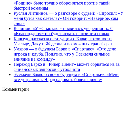
«Родине» было трудно обороняться против такой
быстрой команды»
Руслан Литвинов — о разговоре с судьей: «Спросил: «У
меня бутса как слетела?» Он говорит: «Наверное, сам
снял»
Кечинов: «У «Спартака» появилась уверенность. С
«Краснодаром» он будет играть с позиции силы»
Карседо рассказал о ситуации с Барко, готовности
Угальде, Даку и Жедсона и возможных трансферах
Умяров — о будущем Барко в «Спартаке»: «Это дело
игрока и клуба. Понятно, что у Эсекьеля сильное
влияние на команду»
Переход Барко в «Ривер Плейт» может сорваться из‑за
финансовых запросов футболиста
Эсекьель Барко о своем будущем в «Спартаке»: «Меня
все устраивает. Я рад радовать болельщиков»
Комментарии