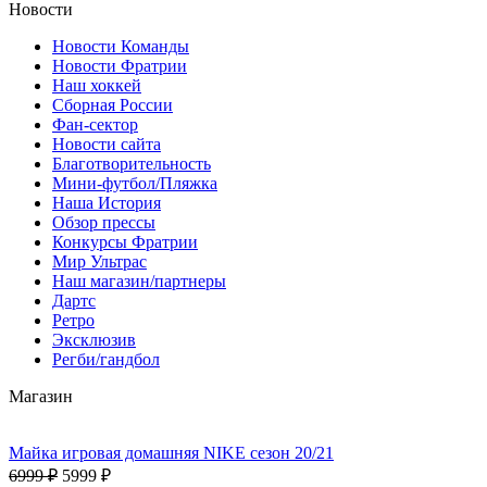
Новости
Новости Команды
Новости Фратрии
Наш хоккей
Сборная России
Фан-cектор
Новости сайта
Благотворительность
Мини-футбол/Пляжка
Наша История
Обзор прессы
Конкурсы Фратрии
Мир Ультрас
Наш магазин/партнеры
Дартс
Ретро
Эксклюзив
Регби/гандбол
Магазин
Майка игровая домашняя NIKE сезон 20/21
6999 ₽
5999 ₽