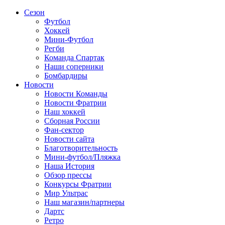
Сезон
Футбол
Хоккей
Мини-Футбол
Регби
Команда Спартак
Наши соперники
Бомбардиры
Новости
Новости Команды
Новости Фратрии
Наш хоккей
Сборная России
Фан-cектор
Новости сайта
Благотворительность
Мини-футбол/Пляжка
Наша История
Обзор прессы
Конкурсы Фратрии
Мир Ультрас
Наш магазин/партнеры
Дартс
Ретро