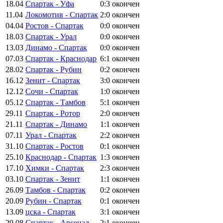
18.04
Спартак - Уфа
0:3
окончен
11.04
Локомотив - Спартак
2:0
окончен
04.04
Ростов - Спартак
0:0
окончен
18.03
Спартак - Урал
0:0
окончен
13.03
Динамо - Спартак
0:0
окончен
07.03
Спартак - Краснодар
6:1
окончен
28.02
Спартак - Рубин
0:2
окончен
16.12
Зенит - Спартак
3:0
окончен
12.12
Сочи - Спартак
1:0
окончен
05.12
Спартак - Тамбов
5:1
окончен
29.11
Спартак - Ротор
2:0
окончен
21.11
Спартак - Динамо
1:1
окончен
07.11
Урал - Спартак
2:2
окончен
31.10
Спартак - Ростов
0:1
окончен
25.10
Краснодар - Спартак
1:3
окончен
17.10
Химки - Спартак
2:3
окончен
03.10
Спартак - Зенит
1:1
окончен
26.09
Тамбов - Спартак
0:2
окончен
20.09
Рубин - Спартак
0:1
окончен
13.09
цска - Спартак
3:1
окончен
29.08
Спартак - Арсенал
2:1
окончен