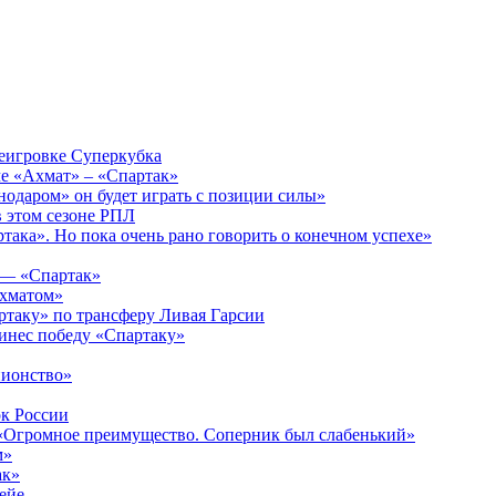
реигровке Суперкубка
е «Ахмат» – «Спартак»
нодаром» он будет играть с позиции силы»
в этом сезоне РПЛ
ака». Но пока очень рано говорить о конечном успехе»
 — «Спартак»
Ахматом»
ртаку» по трансферу Ливая Гарсии
ринес победу «Спартаку»
пионство»
ок России
 «Огромное преимущество. Соперник был слабенький»
м»
ак»
ейе