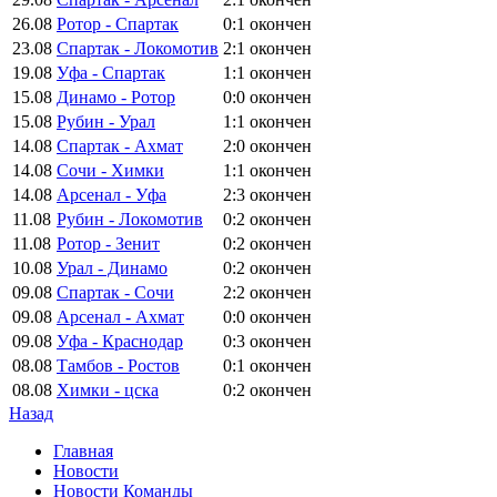
26.08
Ротор - Спартак
0:1
окончен
23.08
Спартак - Локомотив
2:1
окончен
19.08
Уфа - Спартак
1:1
окончен
15.08
Динамо - Ротор
0:0
окончен
15.08
Рубин - Урал
1:1
окончен
14.08
Спартак - Ахмат
2:0
окончен
14.08
Сочи - Химки
1:1
окончен
14.08
Арсенал - Уфа
2:3
окончен
11.08
Рубин - Локомотив
0:2
окончен
11.08
Ротор - Зенит
0:2
окончен
10.08
Урал - Динамо
0:2
окончен
09.08
Спартак - Сочи
2:2
окончен
09.08
Арсенал - Ахмат
0:0
окончен
09.08
Уфа - Краснодар
0:3
окончен
08.08
Тамбов - Ростов
0:1
окончен
08.08
Химки - цска
0:2
окончен
Назад
Главная
Новости
Новости Команды