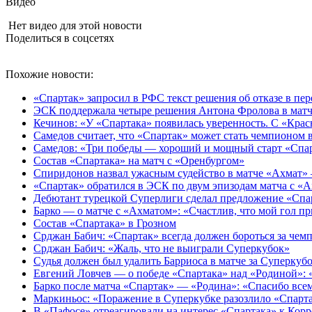
Видео
Нет видео для этой новости
Поделиться в соцсетях
Похожие новости:
«Спартак» запросил в РФС текст решения об отказе в пе
ЭСК поддержала четыре решения Антона Фролова в матч
Кечинов: «У «Спартака» появилась уверенность. С «Крас
Самедов считает, что «Спартак» может стать чемпионом 
Самедов: «Три победы — хороший и мощный старт «Спарт
Состав «Спартака» на матч с «Оренбургом»
Спиридонов назвал ужасным судейство в матче «Ахмат»
«Спартак» обратился в ЭСК по двум эпизодам матча с «
Дебютант турецкой Суперлиги сделал предложение «Спа
Барко — о матче с «Ахматом»: «Счастлив, что мой гол п
Состав «Спартака» в Грозном
Срджан Бабич: «Спартак» всегда должен бороться за чем
Срджан Бабич: «Жаль, что не выиграли Суперкубок»
Судья должен был удалить Барриоса в матче за Суперкуб
Евгений Ловчев — о победе «Спартака» над «Родиной»:
Барко после матча «Спартак» — «Родина»: «Спасибо все
Маркиньос: «Поражение в Суперкубке разозлило «Спарт
В «Пафосе» отреагировали на интерес «Спартака» к Корр