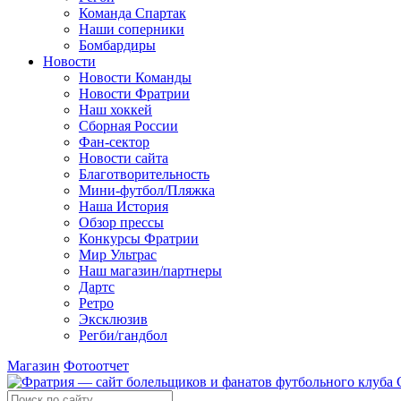
Команда Спартак
Наши соперники
Бомбардиры
Новости
Новости Команды
Новости Фратрии
Наш хоккей
Сборная России
Фан-cектор
Новости сайта
Благотворительность
Мини-футбол/Пляжка
Наша История
Обзор прессы
Конкурсы Фратрии
Мир Ультрас
Наш магазин/партнеры
Дартс
Ретро
Эксклюзив
Регби/гандбол
Магазин
Фотоотчет