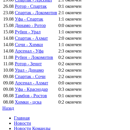
26.08
Ротор - Спартак
0:1
окончен
23.08
Спартак - Локомотив
2:1
окончен
19.08
Уфа - Спартак
1:1
окончен
15.08
Динамо - Ротор
0:0
окончен
15.08
Рубин - Урал
1:1
окончен
14.08
Спартак - Ахмат
2:0
окончен
14.08
Сочи - Химки
1:1
окончен
14.08
Арсенал - Уфа
2:3
окончен
11.08
Рубин - Локомотив
0:2
окончен
11.08
Ротор - Зенит
0:2
окончен
10.08
Урал - Динамо
0:2
окончен
09.08
Спартак - Сочи
2:2
окончен
09.08
Арсенал - Ахмат
0:0
окончен
09.08
Уфа - Краснодар
0:3
окончен
08.08
Тамбов - Ростов
0:1
окончен
08.08
Химки - цска
0:2
окончен
Назад
Главная
Новости
Новости Команды