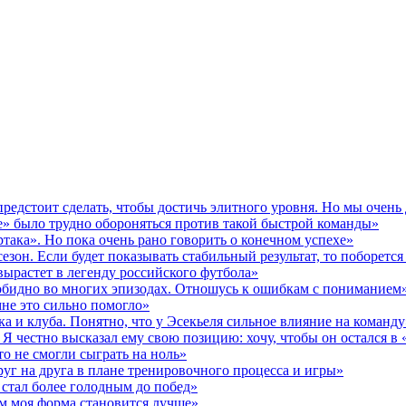
предстоит сделать, чтобы достичь элитного уровня. Но мы очен
» было трудно обороняться против такой быстрой команды»
ака». Но пока очень рано говорить о конечном успехе»
зон. Если будет показывать стабильный результат, то поборется 
вырастет в легенду российского футбола»
 обидно во многих эпизодах. Отношусь к ошибкам с пониманием
мне это сильно помогло»
а и клуба. Понятно, что у Эсекьеля сильное влияние на команду
Я честно высказал ему свою позицию: хочу, чтобы он остался в
о не смогли сыграть на ноль»
уг на друга в плане тренировочного процесса и игры»
стал более голодным до побед»
ем моя форма становится лучше»