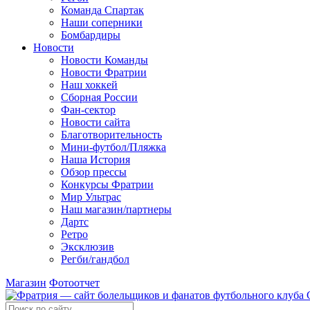
Команда Спартак
Наши соперники
Бомбардиры
Новости
Новости Команды
Новости Фратрии
Наш хоккей
Сборная России
Фан-cектор
Новости сайта
Благотворительность
Мини-футбол/Пляжка
Наша История
Обзор прессы
Конкурсы Фратрии
Мир Ультрас
Наш магазин/партнеры
Дартс
Ретро
Эксклюзив
Регби/гандбол
Магазин
Фотоотчет