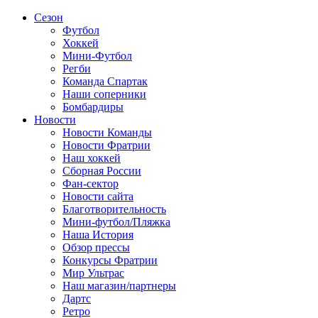
Сезон
Футбол
Хоккей
Мини-Футбол
Регби
Команда Спартак
Наши соперники
Бомбардиры
Новости
Новости Команды
Новости Фратрии
Наш хоккей
Сборная России
Фан-cектор
Новости сайта
Благотворительность
Мини-футбол/Пляжка
Наша История
Обзор прессы
Конкурсы Фратрии
Мир Ультрас
Наш магазин/партнеры
Дартс
Ретро