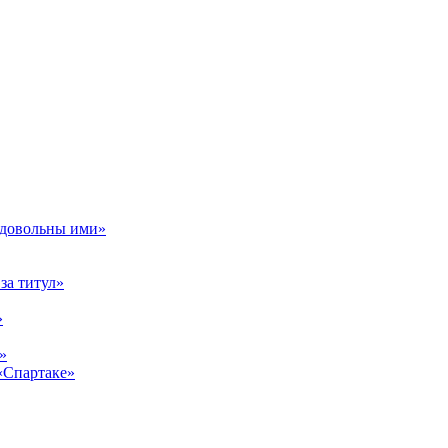
ь довольны ими»
за титул»
»
»
 «Спартаке»