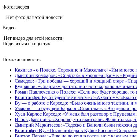
Фотогалерея
Нет фото для этой новости
Видео
Нет видео для этой новости
Поделиться в соцсетях
Похожие новости:
Кахигао - о Полехе, Сорокине и Массалыге: «Им многое 
Дмитрий Комбаров: «Спартак» в хорошей форме. «Родине
Самедов: «Три победы — хороший и мощный старт «Спарт
Кудряшов: «Спартак» достаточно часто хорошо начинает се
Роман Павлюченко о Полехе: «Если все будет хорошо, то 
Кристиофер Ву о судействе в матче с «Ахматом»: «Было
Ву — о работе с Карседо: «Было очень много тактики, и 
Умяров — о будущем Барко в «Спартаке»: «Это дело игрок
Хуан Карлос Карседо: «У меня был разговор с Пруцевым. 
Игорь Дмитриев: «Хорошо, что выиграли. Жаль только, чт
Дмитрий Маркитесов: «Тедеско и Ваноли были похожи др
Кристофер Ву: «После победы в Кубке России «Спартак» 
Виктор Парада: «Еще не до конца готов, но с каждым дн