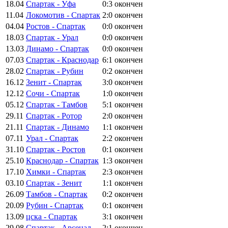
18.04
Спартак - Уфа
0:3
окончен
11.04
Локомотив - Спартак
2:0
окончен
04.04
Ростов - Спартак
0:0
окончен
18.03
Спартак - Урал
0:0
окончен
13.03
Динамо - Спартак
0:0
окончен
07.03
Спартак - Краснодар
6:1
окончен
28.02
Спартак - Рубин
0:2
окончен
16.12
Зенит - Спартак
3:0
окончен
12.12
Сочи - Спартак
1:0
окончен
05.12
Спартак - Тамбов
5:1
окончен
29.11
Спартак - Ротор
2:0
окончен
21.11
Спартак - Динамо
1:1
окончен
07.11
Урал - Спартак
2:2
окончен
31.10
Спартак - Ростов
0:1
окончен
25.10
Краснодар - Спартак
1:3
окончен
17.10
Химки - Спартак
2:3
окончен
03.10
Спартак - Зенит
1:1
окончен
26.09
Тамбов - Спартак
0:2
окончен
20.09
Рубин - Спартак
0:1
окончен
13.09
цска - Спартак
3:1
окончен
29.08
Спартак - Арсенал
2:1
окончен