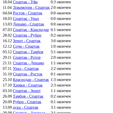
18.04
Спартак - Уфа
0:3
окончен
11.04
Локомотив - Спартак
2:0
окончен
04.04
Ростов - Спартак
0:0
окончен
18.03
Спартак - Урал
0:0
окончен
13.03
Динамо - Спартак
0:0
окончен
07.03
Спартак - Краснодар
6:1
окончен
28.02
Спартак - Рубин
0:2
окончен
16.12
Зенит - Спартак
3:0
окончен
12.12
Сочи - Спартак
1:0
окончен
05.12
Спартак - Тамбов
5:1
окончен
29.11
Спартак - Ротор
2:0
окончен
21.11
Спартак - Динамо
1:1
окончен
07.11
Урал - Спартак
2:2
окончен
31.10
Спартак - Ростов
0:1
окончен
25.10
Краснодар - Спартак
1:3
окончен
17.10
Химки - Спартак
2:3
окончен
03.10
Спартак - Зенит
1:1
окончен
26.09
Тамбов - Спартак
0:2
окончен
20.09
Рубин - Спартак
0:1
окончен
13.09
цска - Спартак
3:1
окончен
29.08
Спартак - Арсенал
2:1
окончен