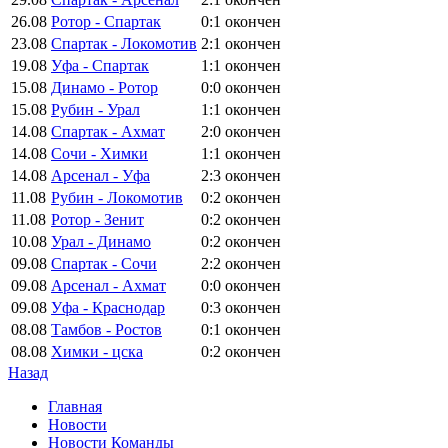
26.08
Ротор - Спартак
0:1
окончен
23.08
Спартак - Локомотив
2:1
окончен
19.08
Уфа - Спартак
1:1
окончен
15.08
Динамо - Ротор
0:0
окончен
15.08
Рубин - Урал
1:1
окончен
14.08
Спартак - Ахмат
2:0
окончен
14.08
Сочи - Химки
1:1
окончен
14.08
Арсенал - Уфа
2:3
окончен
11.08
Рубин - Локомотив
0:2
окончен
11.08
Ротор - Зенит
0:2
окончен
10.08
Урал - Динамо
0:2
окончен
09.08
Спартак - Сочи
2:2
окончен
09.08
Арсенал - Ахмат
0:0
окончен
09.08
Уфа - Краснодар
0:3
окончен
08.08
Тамбов - Ростов
0:1
окончен
08.08
Химки - цска
0:2
окончен
Назад
Главная
Новости
Новости Команды