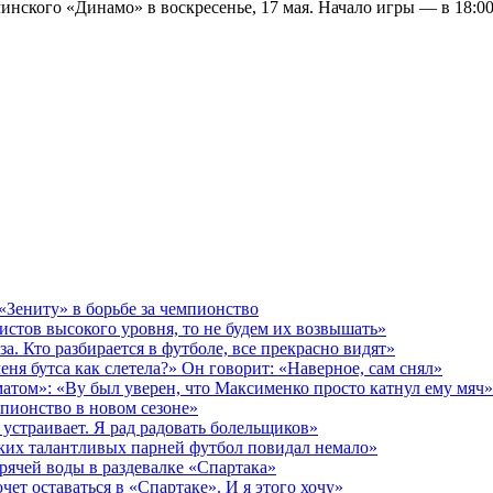
инского «Динамо» в воскресенье, 17 мая. Начало игры — в 18:00
 «Зениту» в борьбе за чемпионство
истов высокого уровня, то не будем их возвышать»
за. Кто разбирается в футболе, все прекрасно видят»
еня бутса как слетела?» Он говорит: «Наверное, сам снял»
матом»: «Ву был уверен, что Максименко просто катнул ему мяч»
пионство в новом сезоне»
 устраивает. Я рад радовать болельщиков»
ких талантливых парней футбол повидал немало»
рячей воды в раздевалке «Спартака»
чет оставаться в «Спартаке». И я этого хочу»