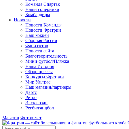
Команда Спартак
Наши соперники
Бомбардиры
Новости
Новости Команды
Новости Фратрии
Наш хоккей
Сборная России
Фан-cектор
Новости сайта
Благотворительность
Мини-футбол/Пляжка
Наша История
Обзор прессы
Конкурсы Фратрии
Мир Ультрас
Наш магазин/партнеры
Дартс
Ретро
Эксклюзив
Регби/гандбол
Магазин
Фотоотчет