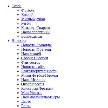
Сезон
Футбол
Хоккей
Мини-Футбол
Регби
Команда Спартак
Наши соперники
Бомбардиры
Новости
Новости Команды
Новости Фратрии
Наш хоккей
Сборная России
Фан-cектор
Новости сайта
Благотворительность
Мини-футбол/Пляжка
Наша История
Обзор прессы
Конкурсы Фратрии
Мир Ультрас
Наш магазин/партнеры
Дартс
Ретро