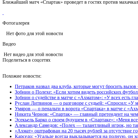
Ближайший матч
«Спартак»
проведет в гостях против махачкал
Фотогалерея
Нет фото для этой новости
Видео
Нет видео для этой новости
Поделиться в соцсетях
Похожие новости:
Петраков назвал два клуба, которые могут бросить вызов
Зобнин о Полехе: «Если хотим видеть российских футбол
Зобнин о судействе в матче с «Ахматом»: «У всех есть гла
Руслан Литвинов — о разговоре с судьей: «Спросил: «У м
Умяров — о пенальти в ворота «Спартака» в матче с «Ах
Никита Чернов: «Спартак» — главный претендент на чем
Эсекьель Барко о своем будущем в «Спартаке»: «Меня все
Александр Самедов: «Полех — талантливый игрок, но та
«Ахмат» оштрафован на 20 тысяч рублей за отсутствие го
Карседо: «Угальде всегда выкладывается на полную, он хо