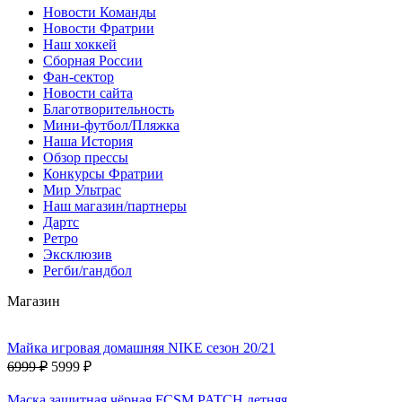
Новости Команды
Новости Фратрии
Наш хоккей
Сборная России
Фан-cектор
Новости сайта
Благотворительность
Мини-футбол/Пляжка
Наша История
Обзор прессы
Конкурсы Фратрии
Мир Ультрас
Наш магазин/партнеры
Дартс
Ретро
Эксклюзив
Регби/гандбол
Магазин
Майка игровая домашняя NIKE сезон 20/21
6999 ₽
5999 ₽
Маска защитная чёрная FCSM PATCH летняя