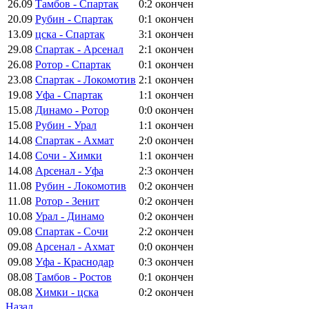
26.09
Тамбов - Спартак
0:2
окончен
20.09
Рубин - Спартак
0:1
окончен
13.09
цска - Спартак
3:1
окончен
29.08
Спартак - Арсенал
2:1
окончен
26.08
Ротор - Спартак
0:1
окончен
23.08
Спартак - Локомотив
2:1
окончен
19.08
Уфа - Спартак
1:1
окончен
15.08
Динамо - Ротор
0:0
окончен
15.08
Рубин - Урал
1:1
окончен
14.08
Спартак - Ахмат
2:0
окончен
14.08
Сочи - Химки
1:1
окончен
14.08
Арсенал - Уфа
2:3
окончен
11.08
Рубин - Локомотив
0:2
окончен
11.08
Ротор - Зенит
0:2
окончен
10.08
Урал - Динамо
0:2
окончен
09.08
Спартак - Сочи
2:2
окончен
09.08
Арсенал - Ахмат
0:0
окончен
09.08
Уфа - Краснодар
0:3
окончен
08.08
Тамбов - Ростов
0:1
окончен
08.08
Химки - цска
0:2
окончен
Назад