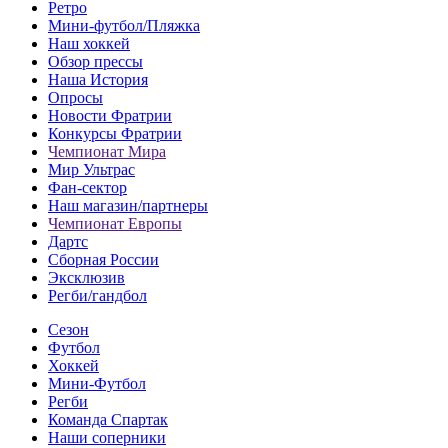
Ретро
Мини-футбол/Пляжка
Наш хоккей
Обзор прессы
Наша История
Опросы
Новости Фратрии
Конкурсы Фратрии
Чемпионат Мира
Мир Ультрас
Фан-cектор
Наш магазин/партнеры
Чемпионат Европы
Дартс
Сборная России
Эксклюзив
Регби/гандбол
Сезон
Футбол
Хоккей
Мини-Футбол
Регби
Команда Спартак
Наши соперники