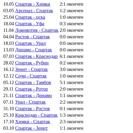
10.05
Спартак - Химки
2:1
окончен
03.05
Арсенал - Спартак
1:2
окончен
25.04
Спартак - цска
1:0
окончен
18.04
Спартак - Уфа
0:3
окончен
11.04
Локомотив - Спартак
2:0
окончен
04.04
Ростов - Спартак
0:0
окончен
18.03
Спартак - Урал
0:0
окончен
13.03
Динамо - Спартак
0:0
окончен
07.03
Спартак - Краснодар
6:1
окончен
28.02
Спартак - Рубин
0:2
окончен
16.12
Зенит - Спартак
3:0
окончен
12.12
Сочи - Спартак
1:0
окончен
05.12
Спартак - Тамбов
5:1
окончен
29.11
Спартак - Ротор
2:0
окончен
21.11
Спартак - Динамо
1:1
окончен
07.11
Урал - Спартак
2:2
окончен
31.10
Спартак - Ростов
0:1
окончен
25.10
Краснодар - Спартак
1:3
окончен
17.10
Химки - Спартак
2:3
окончен
03.10
Спартак - Зенит
1:1
окончен