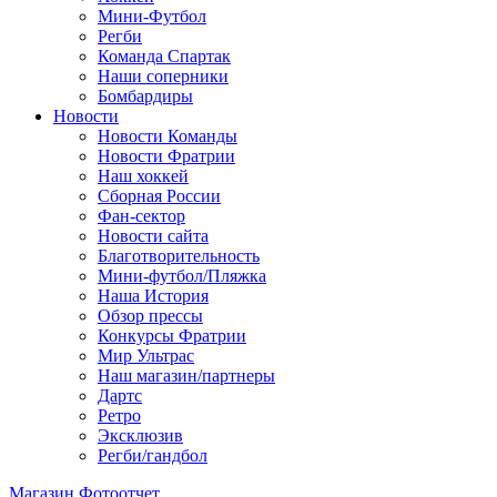
Мини-Футбол
Регби
Команда Спартак
Наши соперники
Бомбардиры
Новости
Новости Команды
Новости Фратрии
Наш хоккей
Сборная России
Фан-cектор
Новости сайта
Благотворительность
Мини-футбол/Пляжка
Наша История
Обзор прессы
Конкурсы Фратрии
Мир Ультрас
Наш магазин/партнеры
Дартс
Ретро
Эксклюзив
Регби/гандбол
Магазин
Фотоотчет