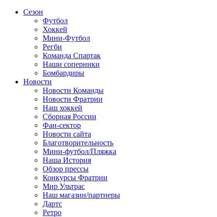
Сезон
Футбол
Хоккей
Мини-Футбол
Регби
Команда Спартак
Наши соперники
Бомбардиры
Новости
Новости Команды
Новости Фратрии
Наш хоккей
Сборная России
Фан-cектор
Новости сайта
Благотворительность
Мини-футбол/Пляжка
Наша История
Обзор прессы
Конкурсы Фратрии
Мир Ультрас
Наш магазин/партнеры
Дартс
Ретро