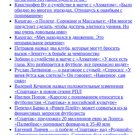
Кристиофер Ву о судействе в матче с «Ахматом»: «Было
обидно во многих эпизодах. Отношусь к ошибкам с
пониманием»
Кахигао - о Полехе, Сорокине и Массалыге: «Им многое
предстоит сделать, чтобы достичь элитного уровня. Но
мы очень довольны ими»
Кахигао: «Мяч находился в движении. Это
неправильное решение»
Петраков назвал два клуба, которые могут бросить
вызов «Зениту» в борьбе за чемпионство
Зобнин о судействе в матче с «Ахматом»: «У всех есть
глаза. Кто разбирается в футболе, все прекрасно видят»
Руслан Литвинов — о разговоре с судьей: «Спросил: «У
меня бутса как слетела?» Он говорит: «Наверное, сам
снял»
Валерий Кечинов назвал положительные изменения
«Спартака» в новом сезоне РПЛ
Ивелин Попов: «Карседо с пониманием относится к
футболистам «Спартака» и российской культуре»
Переход Барко в «Ривер Плейт» может сорваться из‑за
финансовых запросов футболиста
«Спартак» предложил 20 миллионов евро за Лопеса,
«Палмейрас» оценивает форварда в 35-40 млн
Евгений Ловчев — о победе «Спартака» над «Родиной»:
«Огромное преимущество. Соперник был слабенький»