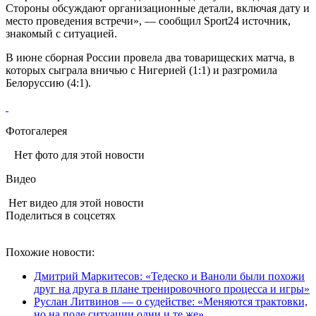
Стороны обсуждают организационные детали, включая дату и
место проведения встречи», — сообщил Sport24 источник,
знакомый с ситуацией.
В июне сборная России провела два товарищеских матча, в
которых сыграла вничью с Нигерией (1:1) и разгромила
Белоруссию (4:1).
Фотогалерея
Нет фото для этой новости
Видео
Нет видео для этой новости
Поделиться в соцсетях
Похожие новости:
Дмитрий Маркитесов: «Тедеско и Ваноли были похожи
друг на друга в плане тренировочного процесса и игры»
Руслан Литвинов — о судействе: «Меняются трактовки,
но на поле ситуации одни и те же»