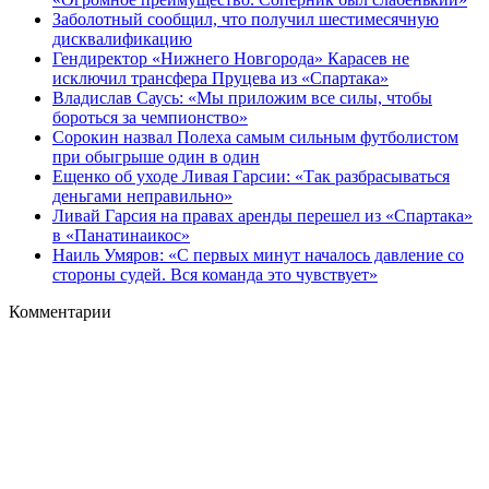
Заболотный сообщил, что получил шестимесячную
дисквалификацию
Гендиректор «Нижнего Новгорода» Карасев не
исключил трансфера Пруцева из «Спартака»
Владислав Саусь: «Мы приложим все силы, чтобы
бороться за чемпионство»
Сорокин назвал Полеха самым сильным футболистом
при обыгрыше один в один
Ещенко об уходе Ливая Гарсии: «Так разбрасываться
деньгами неправильно»
Ливай Гарсия на правах аренды перешел из «Спартака»
в «Панатинаикос»
Наиль Умяров: «С первых минут началось давление со
стороны судей. Вся команда это чувствует»
Комментарии