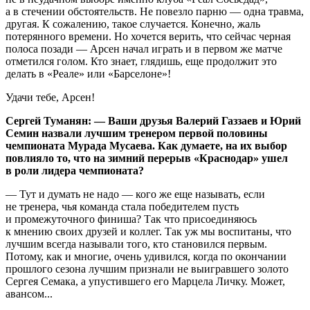
а в стечении обстоятельств. Не повезло парню — одна травма,
другая. К сожалению, такое случается. Конечно, жаль
потерянного времени. Но хочется верить, что сейчас черная
полоса позади — Арсен начал играть и в первом же матче
отметился голом. Кто знает, глядишь, еще продолжит это
делать в «Реале» или «Барселоне»!
Удачи тебе, Арсен!
Сергей Туманян: — Ваши друзья Валерий Газзаев и Юрий
Семин назвали лучшим тренером первой половины
чемпионата Мурада Мусаева. Как думаете, на их выбор
повлияло то, что на зимний перерыв «Краснодар» ушел
в роли лидера чемпионата?
— Тут и думать не надо — кого же еще называть, если
не тренера, чья команда стала победителем пусть
и промежуточного финиша? Так что присоединяюсь
к мнению своих друзей и коллег. Так уж мы воспитаны, что
лучшим всегда называли того, кто становился первым.
Потому, как и многие, очень удивился, когда по окончании
прошлого сезона лучшим признали не выигравшего золото
Сергея Семака, а упустившего его Марцела Личку. Может,
авансом...