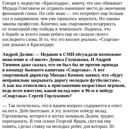
Говоря о лидерстве «Краснодара», замечу, что оно обязывает
Мурада Олеговича не отдавать нынешнее место до окончания
финишной гонки. По себе знаю — это потребует еще больше
сил и напряжения, чем уже пришлось затратить. Но таковы
законы профессии. Конечно, как спартаковец воздержусь
от пожеланий ему победы в чемпионате. Надеюсь, что
в борьбе за золото наши ребята еще не сказали своего
последнего слова. И то, что это вполне реально, «Спартак»
уже доказал в Краснодаре.
Андрей Долин: — Недавно в СМИ обсуждали возможное
появление в «Енисее» Дениса Глушакова. И Андрей
Тихонов даже сказал, что он был бы не против прихода
в команду бывшего капитана «Спартака». А вот
спортивный директор Михаил Комков заявил, что «будет
неправильно закрывать дорогу молодым футболистам».
А как вы относились к приглашению возрастных игроков,
ведь всем известно, какой вклад внес в 96-м в победу
«Спартака» Сергей Горлукович?
— Так получилось, что в вашем вопросе содержится и ответ
на него. Действительно, в эту золотую победу вклад
Горлуковича, которого в шутку называли Дедом, трудно
переоценить. В том сезоне Георгий Ярцев, светлая ему
память, сделал ставку на молодых ребят, для которых 30-