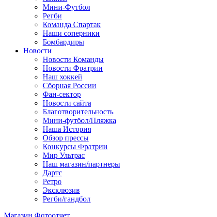
Мини-Футбол
Регби
Команда Спартак
Наши соперники
Бомбардиры
Новости
Новости Команды
Новости Фратрии
Наш хоккей
Сборная России
Фан-cектор
Новости сайта
Благотворительность
Мини-футбол/Пляжка
Наша История
Обзор прессы
Конкурсы Фратрии
Мир Ультрас
Наш магазин/партнеры
Дартс
Ретро
Эксклюзив
Регби/гандбол
Магазин
Фотоотчет