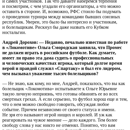
и самих участников. Так что давайте наберемся терпения
и посмотрим, с чем угадали его организаторы, а что можно
оставить в стороне. И, возможно, РФС стоило бы подумать
о проведении турнира между командами бывших союзных
республик. Уверен, это было бы интересно и участникам,
и болельщикам. Рискнул бы даже назвать его Кубком
ностальгии.
Андрей Дорохов: — Недавно, печально известная по работе
в «Локомотиве» Ольга Смородская заявила, что Промес
не должен играть в российском футболе. Как думаете,
имеет ли право эта дама судить о профессиональных
и человеческих качествах игрока, который долгое время
верой и правдой служил «Спартаку» и был его лидером,
чем вызывал уважение тысяч болельщиков?
— Не знаю, как кому, но мне, Андрей, показалось, что вы как
болельщик «Локомотива» испытываете к Ольге Юрьевне
такую личную неприязнь, что готовы обвинять ее во всех
смертных грехах. А если серьезно, то футбол хорош еще и тем,
что о нем можно свободно говорить, обсуждая любое
событие. Причем независимо от своего статуса и имени.
Не зря его называют игрой нищих и королей. И уж как
реагировать на чужое мнение — дело каждого. Тем более
свободу слова у нас никто не отменял. Понятно, что вам