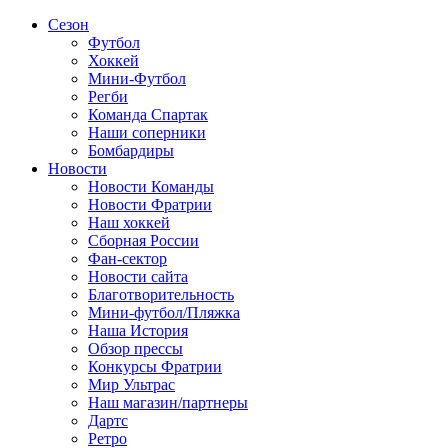
Сезон
Футбол
Хоккей
Мини-Футбол
Регби
Команда Спартак
Наши соперники
Бомбардиры
Новости
Новости Команды
Новости Фратрии
Наш хоккей
Сборная России
Фан-cектор
Новости сайта
Благотворительность
Мини-футбол/Пляжка
Наша История
Обзор прессы
Конкурсы Фратрии
Мир Ультрас
Наш магазин/партнеры
Дартс
Ретро