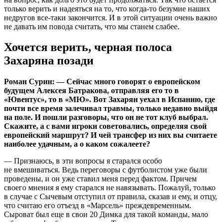
только верить и надеяться на то, что когда-то безумие наших
недругов все-таки закончится. И в этой ситуации очень важно
не давать им повода считать, что мы станем слабее.
Хочется верить, черная полоса
Захаряна позади
Роман Сурин: — Сейчас много говорят о европейском
будущем Алексея Батракова, отправляя его то в
«Ювентус», то в «МЮ». Вот Захарян уехал в Испанию, где
почти все время залечивал травмы, только недавно выйдя
на поле. И пошли разговоры, что он не тот клуб выбрал.
Скажите, а с вами игроки советовались, определяя свой
европейский маршрут? И чей трансфер из них вы считаете
наиболее удачным, а о каком сожалеете?
— Признаюсь, в эти вопросы я старался особо
не вмешиваться. Ведь переговоры с футболистом уже были
проведены, и он уже ставил меня перед фактом. Причем
своего мнения я ему старался не навязывать. Пожалуй, только
в случае с Сычевым отступил от правила, сказав и ему, и отцу,
что считаю его отъезд в «Марсель» преждевременным.
Сыроват был еще в свои 20 Димка для такой команды, мало