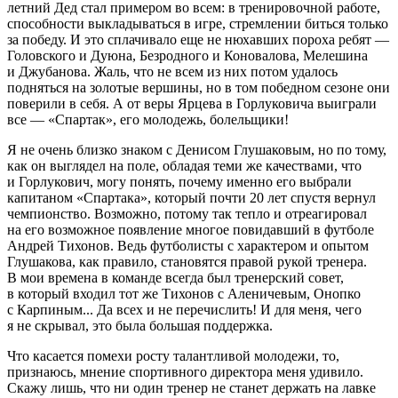
летний Дед стал примером во всем: в тренировочной работе,
способности выкладываться в игре, стремлении биться только
за победу. И это сплачивало еще не нюхавших пороха ребят —
Головского и Дуюна, Безродного и Коновалова, Мелешина
и Джубанова. Жаль, что не всем из них потом удалось
подняться на золотые вершины, но в том победном сезоне они
поверили в себя. А от веры Ярцева в Горлуковича выиграли
все — «Спартак», его молодежь, болельщики!
Я не очень близко знаком с Денисом Глушаковым, но по тому,
как он выглядел на поле, обладая теми же качествами, что
и Горлукович, могу понять, почему именно его выбрали
капитаном «Спартака», который почти 20 лет спустя вернул
чемпионство. Возможно, потому так тепло и отреагировал
на его возможное появление многое повидавший в футболе
Андрей Тихонов. Ведь футболисты с характером и опытом
Глушакова, как правило, становятся правой рукой тренера.
В мои времена в команде всегда был тренерский совет,
в который входил тот же Тихонов с Аленичевым, Онопко
с Карпиным... Да всех и не перечислить! И для меня, чего
я не скрывал, это была большая поддержка.
Что касается помехи росту талантливой молодежи, то,
признаюсь, мнение спортивного директора меня удивило.
Скажу лишь, что ни один тренер не станет держать на лавке