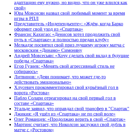
адаптацию ему нужно, но видно, что он уже влился как
свой»
Юра Мовсисян назвал свой любимый момент за время
игры в РПЛ
Представитель «Индепендьенте»: «Ждём, когда Барко
оформит свой уход из «Спартака»
Франсис Кахигао: «Денисов хотел продолжить свой
путь в «Спартаке» и полностью предан клубу»
Мелкадзе посвятил свой приз лучшему игроку матча с
московским «Динамо» Симоняну
Андрей Мовсесьян: «Хочу сделать свой вклад в будущие
победы «Спартака»
Егор Гузиев: «Менять свой агрессивный стиль не
собираюсь»
Литвинов: «Деян понимает, что может где‑то
действовать эмоционально»
Хлусевич прокомментировал свой курьёзный гол в
ворота «Ростова»
Пабло Солари отреагировал на свой первый гол в
составе «Спартака»
Угальде заявил, что оправдал свой трансфер в "Спартак"
Джикия: «Я ушёл из «Спартака» не по свой воле»
Олег Романцев: «Продолжаю верить в свой «Спартак»
Мартинс считает, что Николсон заслужил свой дубль в
матче с «Ростовом»