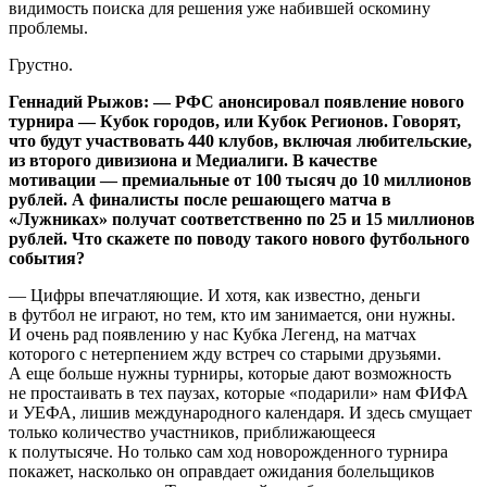
видимость поиска для решения уже набившей оскомину
проблемы.
Грустно.
Геннадий Рыжов: — РФС анонсировал появление нового
турнира — Кубок городов, или Кубок Регионов. Говорят,
что будут участвовать 440 клубов, включая любительские,
из второго дивизиона и Медиалиги. В качестве
мотивации — премиальные от 100 тысяч до 10 миллионов
рублей. А финалисты после решающего матча в
«Лужниках» получат соответственно по 25 и 15 миллионов
рублей. Что скажете по поводу такого нового футбольного
события?
— Цифры впечатляющие. И хотя, как известно, деньги
в футбол не играют, но тем, кто им занимается, они нужны.
И очень рад появлению у нас Кубка Легенд, на матчах
которого с нетерпением жду встреч со старыми друзьями.
А еще больше нужны турниры, которые дают возможность
не простаивать в тех паузах, которые «подарили» нам ФИФА
и УЕФА, лишив международного календаря. И здесь смущает
только количество участников, приближающееся
к полутысяче. Но только сам ход новорожденного турнира
покажет, насколько он оправдает ожидания болельщиков