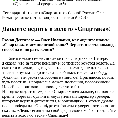
Легендарный тренер «Спартака» и сборной России Олег
Романцев отвечает на вопросы читателей «СЭ».
Давайте верить в золото «Спартака»!
Роман Дегтярев: — Олег Иванович, как оцените шансы
«Спартака» в чемпионской гонке? Верите, что эта команда
способна выиграть золото?
— Еще в начале сезона, после матча «Спартака» в Питере,
я сказал, что за такую команду и ее тренера хочется болеть. Да,
сыграли вничью, но, глядя на то, как команда не цеплялась
за этот результат, а до последнего билась только за победу,
убедился: эти ребята способны на многое! Признаюсь, потом,
чуть поостыв, я подумал: а может, поспешил, погорячился?
Но сейчас понимаю — повод для этого был.
И подтверждается тем, как «Спартак» шел дальше, становился
крепче, обретая горячий и неуступчивый характер тренера,
которому верят и футболисты, и болельщики. Потому, думаю,
после победы на «Оренбургом» фанаты с уверенностью могли
сказать: «Деян, сегодня ты свой среди своих!» Так что давайте
верить в золотую весну «Спартака»!