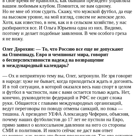
в свое время не нравилось, как бывший президент управляла
вашим любимым клубом. Помнится, не вам одному.
Но не мне об этом судить. Скажу, что мужской футбол, да еще
на высоком уровне, на мой взгляд, совсем не женское дело.
Хотя, как известно, в нем, как и в сельском хозяйстве, у нас
разбираются все. И Ольга Юрьевна одна из них. Видимо,
поэтому и делает подобные заявления. В чем особого греха
я не вижу.
Олег Дорохин: — То, что Россию все еще не допускают
на Олимпиаду, Евро и чемпионат мира, говорит
о бесперспективности надежд на возвращение
в международный календарь?
— Ох и неприятную тему вы, Олег, затронули. Не зря говорят
в народе: хуже не бывает, когда приходиться ждать и догонять.
И в той ситуации, в которой оказался весь наш спорт в целом
и футбол в частности, нам с вами остается только ждать. Нет,
конечно, руководители федераций и РФС не сидят сложа
руки. Общаются с главами международных организаций,
ведут переговоры по поводу отмены санкций, но пока —
тишина. А президент УЕФА Александер Чеферин, объясняя,
почему наших футболистов до 17 лет не пустили на Евро,
прямо заявил о колоссальном давлении на него со стороны
СМИ и политиков. И никто сейчас не даст вам ответ
на вопрос, как долго это будет продолжаться. Так что остается