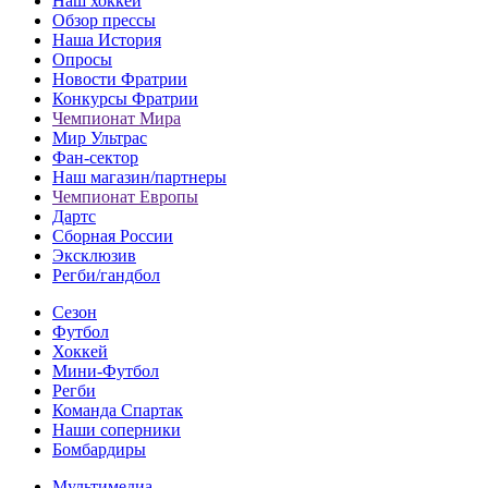
Наш хоккей
Обзор прессы
Наша История
Опросы
Новости Фратрии
Конкурсы Фратрии
Чемпионат Мира
Мир Ультрас
Фан-cектор
Наш магазин/партнеры
Чемпионат Европы
Дартс
Сборная России
Эксклюзив
Регби/гандбол
Сезон
Футбол
Хоккей
Мини-Футбол
Регби
Команда Спартак
Наши соперники
Бомбардиры
Мультимедиа