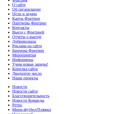
Фратрия
О сайте
Об организации
Цели и задачи
Карты Фратрии
Партнеры Фратрии
Контакты
Выезд с Фратрией
Отчеты о выезде
Добровольцы
Реклама на сайте
Баннеры Фратрии
Мероприятия
Информеры
Учим новые заряды!
Копилка сайта
Двадцатое число
Наши проекты
Новости
Новости сайта
Благотворительность
Новости Команды
Ретро
Мини-футбол/Пляжка