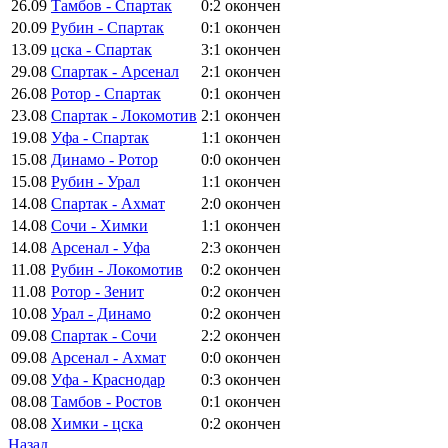
26.09
Тамбов - Спартак
0:2
окончен
20.09
Рубин - Спартак
0:1
окончен
13.09
цска - Спартак
3:1
окончен
29.08
Спартак - Арсенал
2:1
окончен
26.08
Ротор - Спартак
0:1
окончен
23.08
Спартак - Локомотив
2:1
окончен
19.08
Уфа - Спартак
1:1
окончен
15.08
Динамо - Ротор
0:0
окончен
15.08
Рубин - Урал
1:1
окончен
14.08
Спартак - Ахмат
2:0
окончен
14.08
Сочи - Химки
1:1
окончен
14.08
Арсенал - Уфа
2:3
окончен
11.08
Рубин - Локомотив
0:2
окончен
11.08
Ротор - Зенит
0:2
окончен
10.08
Урал - Динамо
0:2
окончен
09.08
Спартак - Сочи
2:2
окончен
09.08
Арсенал - Ахмат
0:0
окончен
09.08
Уфа - Краснодар
0:3
окончен
08.08
Тамбов - Ростов
0:1
окончен
08.08
Химки - цска
0:2
окончен
Назад