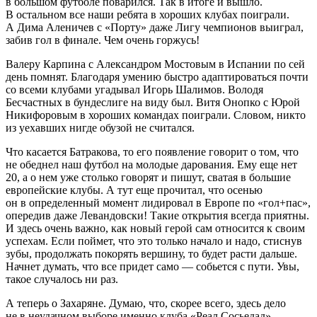
в большом футболе поварился. Так в итоге и вышло.
В остальном все наши ребята в хороших клубах поиграли.
А Дима Аленичев с «Порту» даже Лигу чемпионов выиграл,
забив гол в финале. Чем очень горжусь!
Валеру Карпина с Александром Мостовым в Испании по сей
день помнят. Благодаря умению быстро адаптироваться почти
со всеми клубами угадывал Игорь Шалимов. Володя
Бесчастных в бундеслиге на виду был. Витя Онопко с Юрой
Никифоровым в хороших командах поиграли. Словом, никто
из уехавших нигде обузой не считался.
Что касается Батракова, то его появление говорит о том, что
не обеднел наш футбол на молодые дарования. Ему еще нет
20, а о нем уже столько говорят и пишут, сватая в большие
европейские клубы. А тут еще прочитал, что осенью
он в определенный момент лидировал в Европе по «гол+пас»,
опередив даже Левандовски! Такие открытия всегда приятны.
И здесь очень важно, как новый герой сам относится к своим
успехам. Если поймет, что это только начало и надо, стиснув
зубы, продолжать покорять вершину, то будет расти дальше.
Начнет думать, что все придет само — собьется с пути. Увы,
такое случалось ни раз.
А теперь о Захаряне. Думаю, что, скорее всего, здесь дело
не в неудачном выборе именно клуба «Реал Сосьедад»,