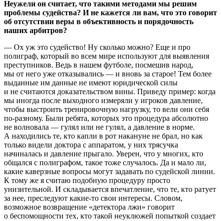
Неужели он считает, что такими методами мы решим
проблемы судейства? И не кажется ли вам, что это говорит
об отсутствии веры в объективность и порядочность
наших арбитров?
— Ох уж это судейство! Ну сколько можно? Еще и про
полиграф, который во всем мире используют для выявления
преступников. Ведь в нашем футболе, посмешив народ,
мы от него уже отказывались — и вновь за старое! Тем более
выданные им данные не имеют юридической силы
и не считаются доказательством вины. Приведу пример: когда
мы иногда после выходного измеряли у игроков давление,
чтобы выстроить тренировочную нагрузку, то вели они себя
по-разному. Были ребята, которых это процедура абсолютно
не волновала — гулял или не гулял, а давление в норме.
А находились те, кто капли в рот накануне не брал, но как
только видели доктора с аппаратом, у них трясучка
начиналась и давление прыгало. Уверен, что у многих, кто
общался с полиграфом, такое тоже случалось. Да и мало ли,
какие каверзные вопросы могут задавать по судейской линии.
К тому же я считаю подобную процедуру просто
унизительной. И складывается впечатление, что те, кто ратует
за нее, преследуют какие-то свои интересы. Словом,
возможное возвращение «детектора лжи» говорит
о беспомощности тех, кто такой неуклюжей попыткой создает