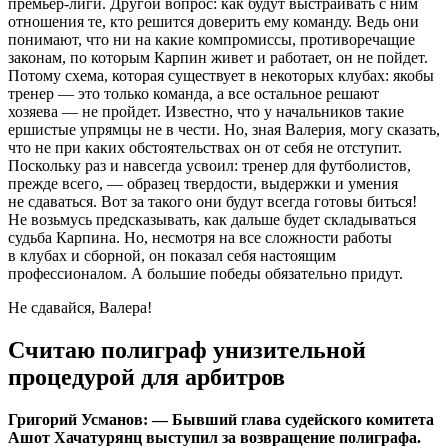
премьер-лиги. Другой вопрос: как будут выстраивать с ним
отношения те, кто решится доверить ему команду. Ведь они
понимают, что ни на какие компромиссы, противоречащие
законам, по которым Карпин живет и работает, он не пойдет.
Потому схема, которая существует в некоторых клубах: якобы
тренер — это только команда, а все остальное решают
хозяева — не пройдет. Известно, что у начальников такие
ершистые упрямцы не в чести. Но, зная Валерия, могу сказать,
что не при каких обстоятельствах он от себя не отступит.
Поскольку раз и навсегда усвоил: тренер для футболистов,
прежде всего, — образец твердости, выдержки и умения
не сдаваться. Вот за такого они будут всегда готовы биться!
Не возьмусь предсказывать, как дальше будет складываться
судьба Карпина. Но, несмотря на все сложности работы
в клубах и сборной, он показал себя настоящим
профессионалом. А большие победы обязательно придут.
Не сдавайся, Валера!
Считаю полиграф унизительной
процедурой для арбитров
Григорий Усманов: — Бывший глава судейского комитета
Ашот Хачатурянц выступил за возвращение полиграфа.