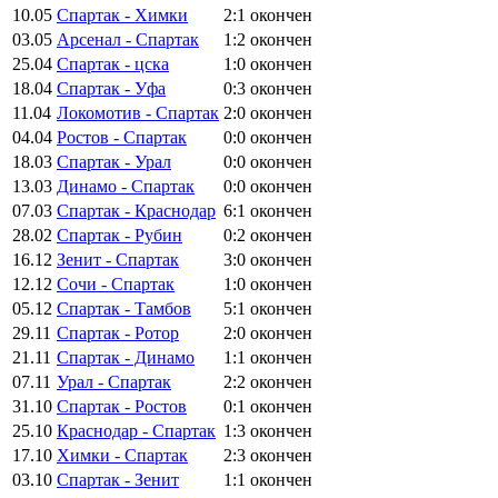
10.05
Спартак - Химки
2:1
окончен
03.05
Арсенал - Спартак
1:2
окончен
25.04
Спартак - цска
1:0
окончен
18.04
Спартак - Уфа
0:3
окончен
11.04
Локомотив - Спартак
2:0
окончен
04.04
Ростов - Спартак
0:0
окончен
18.03
Спартак - Урал
0:0
окончен
13.03
Динамо - Спартак
0:0
окончен
07.03
Спартак - Краснодар
6:1
окончен
28.02
Спартак - Рубин
0:2
окончен
16.12
Зенит - Спартак
3:0
окончен
12.12
Сочи - Спартак
1:0
окончен
05.12
Спартак - Тамбов
5:1
окончен
29.11
Спартак - Ротор
2:0
окончен
21.11
Спартак - Динамо
1:1
окончен
07.11
Урал - Спартак
2:2
окончен
31.10
Спартак - Ростов
0:1
окончен
25.10
Краснодар - Спартак
1:3
окончен
17.10
Химки - Спартак
2:3
окончен
03.10
Спартак - Зенит
1:1
окончен