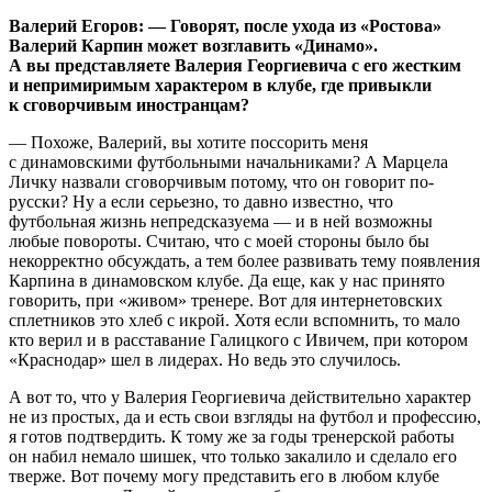
Валерий Егоров: — Говорят, после ухода из «Ростова»
Валерий Карпин может возглавить «Динамо».
А вы представляете Валерия Георгиевича с его жестким
и непримиримым характером в клубе, где привыкли
к сговорчивым иностранцам?
— Похоже, Валерий, вы хотите поссорить меня
с динамовскими футбольными начальниками? А Марцела
Личку назвали сговорчивым потому, что он говорит по-
русски? Ну а если серьезно, то давно известно, что
футбольная жизнь непредсказуема — и в ней возможны
любые повороты. Считаю, что с моей стороны было бы
некорректно обсуждать, а тем более развивать тему появления
Карпина в динамовском клубе. Да еще, как у нас принято
говорить, при «живом» тренере. Вот для интернетовских
сплетников это хлеб с икрой. Хотя если вспомнить, то мало
кто верил и в расставание Галицкого с Ивичем, при котором
«Краснодар» шел в лидерах. Но ведь это случилось.
А вот то, что у Валерия Георгиевича действительно характер
не из простых, да и есть свои взгляды на футбол и профессию,
я готов подтвердить. К тому же за годы тренерской работы
он набил немало шишек, что только закалило и сделало его
тверже. Вот почему могу представить его в любом клубе