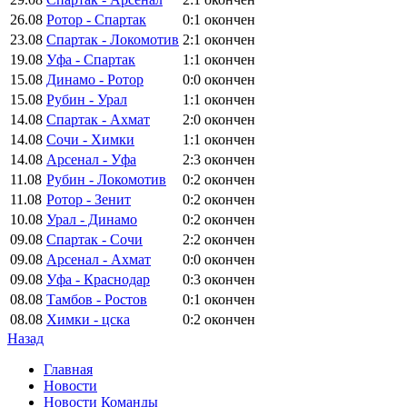
26.08
Ротор - Спартак
0:1
окончен
23.08
Спартак - Локомотив
2:1
окончен
19.08
Уфа - Спартак
1:1
окончен
15.08
Динамо - Ротор
0:0
окончен
15.08
Рубин - Урал
1:1
окончен
14.08
Спартак - Ахмат
2:0
окончен
14.08
Сочи - Химки
1:1
окончен
14.08
Арсенал - Уфа
2:3
окончен
11.08
Рубин - Локомотив
0:2
окончен
11.08
Ротор - Зенит
0:2
окончен
10.08
Урал - Динамо
0:2
окончен
09.08
Спартак - Сочи
2:2
окончен
09.08
Арсенал - Ахмат
0:0
окончен
09.08
Уфа - Краснодар
0:3
окончен
08.08
Тамбов - Ростов
0:1
окончен
08.08
Химки - цска
0:2
окончен
Назад
Главная
Новости
Новости Команды