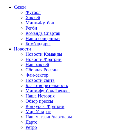
Сезон
Футбол
Хоккей
Мини-Футбол
Регби
Команда Спартак
Наши соперники
Бомбардиры
Новости
Новости Команды
Новости Фратрии
Наш хоккей
Сборная России
Фан-cектор
Новости сайта
Благотворительность
Мини-футбол/Пляжка
Наша История
Обзор прессы
Конкурсы Фратрии
Мир Ультрас
Наш магазин/партнеры
Дартс
Ретро