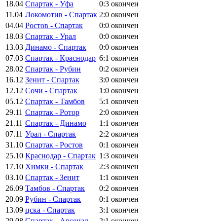
18.04
Спартак - Уфа
0:3
окончен
11.04
Локомотив - Спартак
2:0
окончен
04.04
Ростов - Спартак
0:0
окончен
18.03
Спартак - Урал
0:0
окончен
13.03
Динамо - Спартак
0:0
окончен
07.03
Спартак - Краснодар
6:1
окончен
28.02
Спартак - Рубин
0:2
окончен
16.12
Зенит - Спартак
3:0
окончен
12.12
Сочи - Спартак
1:0
окончен
05.12
Спартак - Тамбов
5:1
окончен
29.11
Спартак - Ротор
2:0
окончен
21.11
Спартак - Динамо
1:1
окончен
07.11
Урал - Спартак
2:2
окончен
31.10
Спартак - Ростов
0:1
окончен
25.10
Краснодар - Спартак
1:3
окончен
17.10
Химки - Спартак
2:3
окончен
03.10
Спартак - Зенит
1:1
окончен
26.09
Тамбов - Спартак
0:2
окончен
20.09
Рубин - Спартак
0:1
окончен
13.09
цска - Спартак
3:1
окончен
29.08
Спартак - Арсенал
2:1
окончен