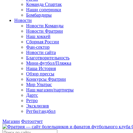
Команда Спартак
Наши соперники
Бомбардиры
Новости
Новости Команды
Новости Фратрии
Наш хоккей
Сборная России
Фан-cектор
Новости сайта
Благотворительность
Мини-футбол/Пляжка
Наша История
Обзор прессы
Конкурсы Фратрии
Мир Ультрас
Наш магазин/партнеры
Дартс
Ретро
Эксклюзив
Регби/гандбол
Магазин
Фотоотчет