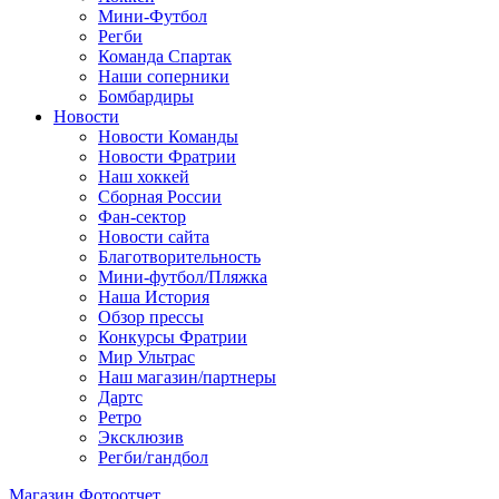
Мини-Футбол
Регби
Команда Спартак
Наши соперники
Бомбардиры
Новости
Новости Команды
Новости Фратрии
Наш хоккей
Сборная России
Фан-cектор
Новости сайта
Благотворительность
Мини-футбол/Пляжка
Наша История
Обзор прессы
Конкурсы Фратрии
Мир Ультрас
Наш магазин/партнеры
Дартс
Ретро
Эксклюзив
Регби/гандбол
Магазин
Фотоотчет