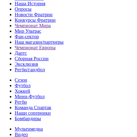
Наша История
Опросы
Новости Фратрии
Конкурсы Фратрии
Чемпионат Мира
Мир Ультрас
Фан-cектор
Наш магазин/партнеры
Чемпионат Европы
Дартс
Сборная России
Эксклюзив
Регби/гандбол
Сезон
Футбол
Хоккей
Мини-Футбол
Регби
Команда Спартак
Наши соперники
Бомбардиры
Мультимедиа
Видео