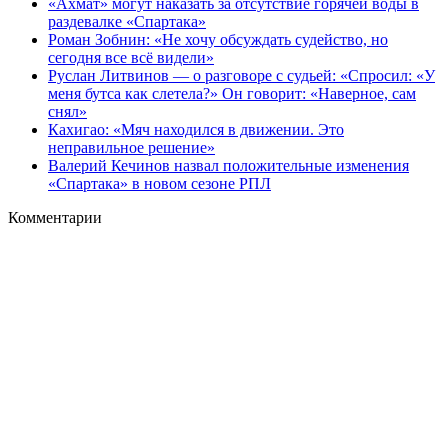
«Ахмат» могут наказать за отсутствие горячей воды в
раздевалке «Спартака»
Роман Зобнин: «Не хочу обсуждать судейство, но
сегодня все всё видели»
Руслан Литвинов — о разговоре с судьей: «Спросил: «У
меня бутса как слетела?» Он говорит: «Наверное, сам
снял»
Кахигао: «Мяч находился в движении. Это
неправильное решение»
Валерий Кечинов назвал положительные изменения
«Спартака» в новом сезоне РПЛ
Комментарии