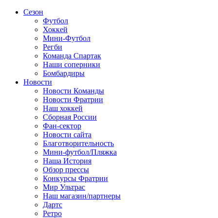
Сезон
Футбол
Хоккей
Мини-Футбол
Регби
Команда Спартак
Наши соперники
Бомбардиры
Новости
Новости Команды
Новости Фратрии
Наш хоккей
Сборная России
Фан-cектор
Новости сайта
Благотворительность
Мини-футбол/Пляжка
Наша История
Обзор прессы
Конкурсы Фратрии
Мир Ультрас
Наш магазин/партнеры
Дартс
Ретро