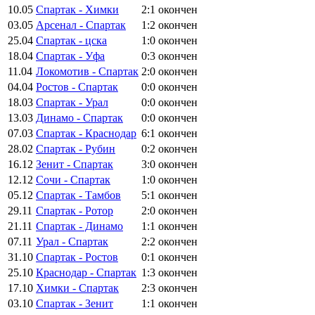
10.05
Спартак - Химки
2:1
окончен
03.05
Арсенал - Спартак
1:2
окончен
25.04
Спартак - цска
1:0
окончен
18.04
Спартак - Уфа
0:3
окончен
11.04
Локомотив - Спартак
2:0
окончен
04.04
Ростов - Спартак
0:0
окончен
18.03
Спартак - Урал
0:0
окончен
13.03
Динамо - Спартак
0:0
окончен
07.03
Спартак - Краснодар
6:1
окончен
28.02
Спартак - Рубин
0:2
окончен
16.12
Зенит - Спартак
3:0
окончен
12.12
Сочи - Спартак
1:0
окончен
05.12
Спартак - Тамбов
5:1
окончен
29.11
Спартак - Ротор
2:0
окончен
21.11
Спартак - Динамо
1:1
окончен
07.11
Урал - Спартак
2:2
окончен
31.10
Спартак - Ростов
0:1
окончен
25.10
Краснодар - Спартак
1:3
окончен
17.10
Химки - Спартак
2:3
окончен
03.10
Спартак - Зенит
1:1
окончен