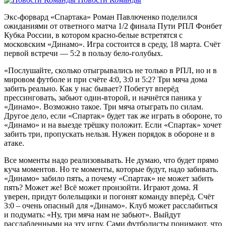
Экс-форвард «Спартака» Роман Павлюченко поделился
ожиданиями от ответного матча 1/2 финала Пути РПЛ Фонбет
Кубка России, в котором красно-белые встретятся с
московским «Динамо». Игра состоится в среду, 18 марта. Счёт
первой встречи — 5:2 в пользу бело-голубых.
«Послушайте, сколько отыгрывались не только в РПЛ, но и в
мировом футболе и при счёте 4:0, 3:0 и 5:2? Три мяча дома
забить реально. Как у нас бывает? Побегут вперёд
прессинговать, забьют один-второй, и начнётся паника у
«Динамо». Возможно такое. Три мяча отыграть по силам.
Другое дело, если «Спартак» будет так же играть в обороне, то
«Динамо» и на выезде трёшку положит. Если «Спартак» хочет
забить три, пропускать нельзя. Нужен порядок в обороне и в
атаке.
Все моменты надо реализовывать. Не думаю, что будет прямо
куча моментов. Но те моменты, которые будут, надо забивать.
«Динамо» забило пять, а почему «Спартак» не может забить
пять? Может же! Всё может произойти. Играют дома. Я
уверен, придут болельщики и погонят команду вперёд. Счёт
3:0 – очень опасный для «Динамо». Клуб может расслабиться
и подумать: «Ну, три мяча нам не забьют». Выйдут
расслабленными на эту игру. Сами футболисты понимают, что