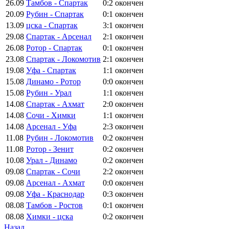
26.09
Тамбов - Спартак
0:2
окончен
20.09
Рубин - Спартак
0:1
окончен
13.09
цска - Спартак
3:1
окончен
29.08
Спартак - Арсенал
2:1
окончен
26.08
Ротор - Спартак
0:1
окончен
23.08
Спартак - Локомотив
2:1
окончен
19.08
Уфа - Спартак
1:1
окончен
15.08
Динамо - Ротор
0:0
окончен
15.08
Рубин - Урал
1:1
окончен
14.08
Спартак - Ахмат
2:0
окончен
14.08
Сочи - Химки
1:1
окончен
14.08
Арсенал - Уфа
2:3
окончен
11.08
Рубин - Локомотив
0:2
окончен
11.08
Ротор - Зенит
0:2
окончен
10.08
Урал - Динамо
0:2
окончен
09.08
Спартак - Сочи
2:2
окончен
09.08
Арсенал - Ахмат
0:0
окончен
09.08
Уфа - Краснодар
0:3
окончен
08.08
Тамбов - Ростов
0:1
окончен
08.08
Химки - цска
0:2
окончен
Назад