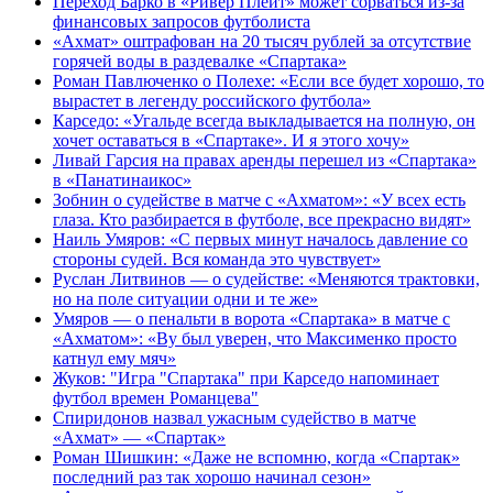
Переход Барко в «Ривер Плейт» может сорваться из‑за
финансовых запросов футболиста
«Ахмат» оштрафован на 20 тысяч рублей за отсутствие
горячей воды в раздевалке «Спартака»
Роман Павлюченко о Полехе: «Если все будет хорошо, то
вырастет в легенду российского футбола»
Карседо: «Угальде всегда выкладывается на полную, он
хочет оставаться в «Спартаке». И я этого хочу»
Ливай Гарсия на правах аренды перешел из «Спартака»
в «Панатинаикос»
Зобнин о судействе в матче с «Ахматом»: «У всех есть
глаза. Кто разбирается в футболе, все прекрасно видят»
Наиль Умяров: «С первых минут началось давление со
стороны судей. Вся команда это чувствует»
Руслан Литвинов — о судействе: «Меняются трактовки,
но на поле ситуации одни и те же»
Умяров — о пенальти в ворота «Спартака» в матче с
«Ахматом»: «Ву был уверен, что Максименко просто
катнул ему мяч»
Жуков: "Игра "Спартака" при Карседо напоминает
футбол времен Романцева"
Спиридонов назвал ужасным судейство в матче
«Ахмат» — «Спартак»
Роман Шишкин: «Даже не вспомню, когда «Спартак»
последний раз так хорошо начинал сезон»