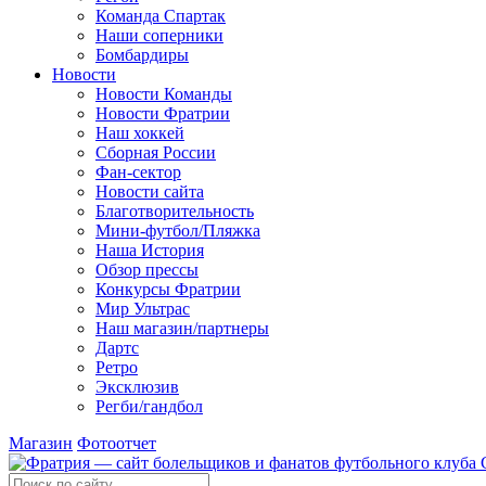
Команда Спартак
Наши соперники
Бомбардиры
Новости
Новости Команды
Новости Фратрии
Наш хоккей
Сборная России
Фан-cектор
Новости сайта
Благотворительность
Мини-футбол/Пляжка
Наша История
Обзор прессы
Конкурсы Фратрии
Мир Ультрас
Наш магазин/партнеры
Дартс
Ретро
Эксклюзив
Регби/гандбол
Магазин
Фотоотчет