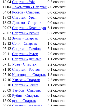
18.04
Спартак - Уфа
0:3
окончен
11.04
Локомотив - Спартак
2:0
окончен
04.04
Ростов - Спартак
0:0
окончен
18.03
Спартак - Урал
0:0
окончен
13.03
Динамо - Спартак
0:0
окончен
07.03
Спартак - Краснодар
6:1
окончен
28.02
Спартак - Рубин
0:2
окончен
16.12
Зенит - Спартак
3:0
окончен
12.12
Сочи - Спартак
1:0
окончен
05.12
Спартак - Тамбов
5:1
окончен
29.11
Спартак - Ротор
2:0
окончен
21.11
Спартак - Динамо
1:1
окончен
07.11
Урал - Спартак
2:2
окончен
31.10
Спартак - Ростов
0:1
окончен
25.10
Краснодар - Спартак
1:3
окончен
17.10
Химки - Спартак
2:3
окончен
03.10
Спартак - Зенит
1:1
окончен
26.09
Тамбов - Спартак
0:2
окончен
20.09
Рубин - Спартак
0:1
окончен
13.09
цска - Спартак
3:1
окончен
29.08
Спартак - Арсенал
2:1
окончен