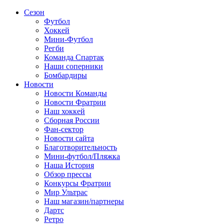
Сезон
Футбол
Хоккей
Мини-Футбол
Регби
Команда Спартак
Наши соперники
Бомбардиры
Новости
Новости Команды
Новости Фратрии
Наш хоккей
Сборная России
Фан-cектор
Новости сайта
Благотворительность
Мини-футбол/Пляжка
Наша История
Обзор прессы
Конкурсы Фратрии
Мир Ультрас
Наш магазин/партнеры
Дартс
Ретро