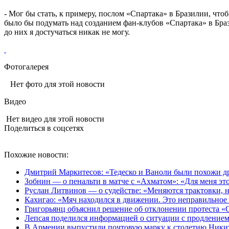
- Мог бы стать, к примеру, послом «Спартака» в Бразилии, чт
было бы подумать над созданием фан-клубов «Спартака» в Брази
до них я достучаться никак не могу.
Фотогалерея
Нет фото для этой новости
Видео
Нет видео для этой новости
Поделиться в соцсетях
Похожие новости:
Дмитрий Маркитесов: «Тедеско и Ваноли были похожи др
Зобнин — о пенальти в матче с «Ахматом»: «Для меня это 
Руслан Литвинов — о судействе: «Меняются трактовки, н
Кахигао: «Мяч находился в движении. Это неправильное
Григорьянц объяснил решение об отклонении протеста «С
Лепсая поделился информацией о ситуации с продлением
В Армении выпустили почтовую марку к столетию Ник