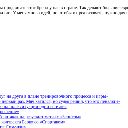
обы продвигать этот бренд у нас в стране. Так делают большие 
лии. У меня много идей, но, чтобы их реализовать, нужно для на
уг на друга в плане тренировочного процесса и игры»
первый раз. Мяч катился, но судья решил, что это пенальти»
о на поле ситуации одни и те же»
 решение»
партака» на результат матча с «Зенитом»
 контракта Барко со «Спартаком»
иты Симоняна