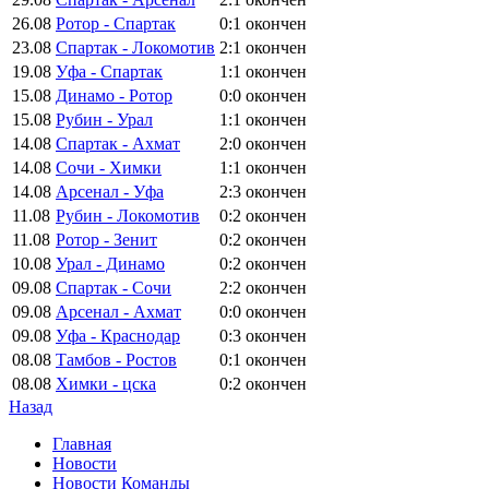
26.08
Ротор - Спартак
0:1
окончен
23.08
Спартак - Локомотив
2:1
окончен
19.08
Уфа - Спартак
1:1
окончен
15.08
Динамо - Ротор
0:0
окончен
15.08
Рубин - Урал
1:1
окончен
14.08
Спартак - Ахмат
2:0
окончен
14.08
Сочи - Химки
1:1
окончен
14.08
Арсенал - Уфа
2:3
окончен
11.08
Рубин - Локомотив
0:2
окончен
11.08
Ротор - Зенит
0:2
окончен
10.08
Урал - Динамо
0:2
окончен
09.08
Спартак - Сочи
2:2
окончен
09.08
Арсенал - Ахмат
0:0
окончен
09.08
Уфа - Краснодар
0:3
окончен
08.08
Тамбов - Ростов
0:1
окончен
08.08
Химки - цска
0:2
окончен
Назад
Главная
Новости
Новости Команды