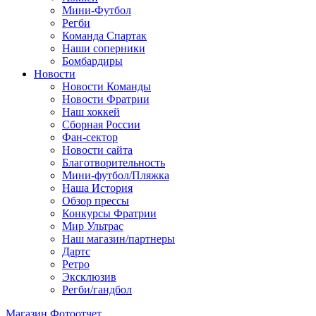
Мини-Футбол
Регби
Команда Спартак
Наши соперники
Бомбардиры
Новости
Новости Команды
Новости Фратрии
Наш хоккей
Сборная России
Фан-cектор
Новости сайта
Благотворительность
Мини-футбол/Пляжка
Наша История
Обзор прессы
Конкурсы Фратрии
Мир Ультрас
Наш магазин/партнеры
Дартс
Ретро
Эксклюзив
Регби/гандбол
Магазин
Фотоотчет