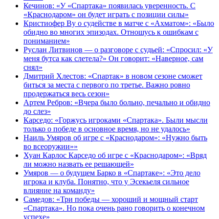
Кечинов: «У «Спартака» появилась уверенность. С
«Краснодаром» он будет играть с позиции силы»
Кристиофер Ву о судействе в матче с «Ахматом»: «Было
обидно во многих эпизодах. Отношусь к ошибкам с
пониманием»
Руслан Литвинов — о разговоре с судьей: «Спросил: «У
меня бутса как слетела?» Он говорит: «Наверное, сам
снял»
Дмитрий Хлестов: «Спартак» в новом сезоне сможет
биться за места с первого по третье. Важно ровно
продержаться весь сезон»
Артем Ребров: «Вчера было больно, печально и обидно
до слез»
Карседо: «Горжусь игроками «Спартака». Были мысли
только о победе в основное время, но не удалось»
Наиль Умяров об игре с «Краснодаром»: «Нужно быть
во всеоружии»»
Хуан Карлос Карседо об игре с «Краснодаром»: «Вряд
ли можно назвать ее решающей»
Умяров — о будущем Барко в «Спартаке»: «Это дело
игрока и клуба. Понятно, что у Эсекьеля сильное
влияние на команду»
Самедов: «Три победы — хороший и мощный старт
«Спартака». Но пока очень рано говорить о конечном
успехе»