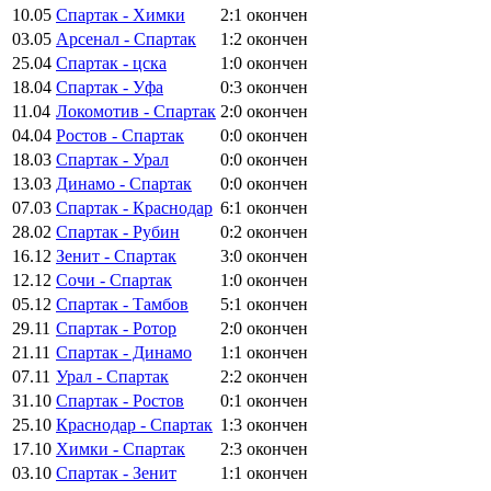
10.05
Спартак - Химки
2:1
окончен
03.05
Арсенал - Спартак
1:2
окончен
25.04
Спартак - цска
1:0
окончен
18.04
Спартак - Уфа
0:3
окончен
11.04
Локомотив - Спартак
2:0
окончен
04.04
Ростов - Спартак
0:0
окончен
18.03
Спартак - Урал
0:0
окончен
13.03
Динамо - Спартак
0:0
окончен
07.03
Спартак - Краснодар
6:1
окончен
28.02
Спартак - Рубин
0:2
окончен
16.12
Зенит - Спартак
3:0
окончен
12.12
Сочи - Спартак
1:0
окончен
05.12
Спартак - Тамбов
5:1
окончен
29.11
Спартак - Ротор
2:0
окончен
21.11
Спартак - Динамо
1:1
окончен
07.11
Урал - Спартак
2:2
окончен
31.10
Спартак - Ростов
0:1
окончен
25.10
Краснодар - Спартак
1:3
окончен
17.10
Химки - Спартак
2:3
окончен
03.10
Спартак - Зенит
1:1
окончен