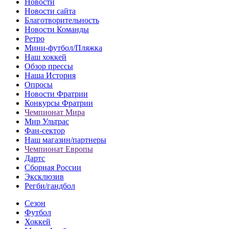
Новости
Новости сайта
Благотворительность
Новости Команды
Ретро
Мини-футбол/Пляжка
Наш хоккей
Обзор прессы
Наша История
Опросы
Новости Фратрии
Конкурсы Фратрии
Чемпионат Мира
Мир Ультрас
Фан-cектор
Наш магазин/партнеры
Чемпионат Европы
Дартс
Сборная России
Эксклюзив
Регби/гандбол
Сезон
Футбол
Хоккей