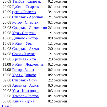
26.09
Тамбов - Спартак
0:2
окончен
20.09
Рубин - Спартак
0:1
окончен
13.09
цска - Спартак
3:1
окончен
29.08
Спартак - Арсенал
2:1
окончен
26.08
Ротор - Спартак
0:1
окончен
23.08
Спартак - Локомотив
2:1
окончен
19.08
Уфа - Спартак
1:1
окончен
15.08
Динамо - Ротор
0:0
окончен
15.08
Рубин - Урал
1:1
окончен
14.08
Спартак - Ахмат
2:0
окончен
14.08
Сочи - Химки
1:1
окончен
14.08
Арсенал - Уфа
2:3
окончен
11.08
Рубин - Локомотив
0:2
окончен
11.08
Ротор - Зенит
0:2
окончен
10.08
Урал - Динамо
0:2
окончен
09.08
Спартак - Сочи
2:2
окончен
09.08
Арсенал - Ахмат
0:0
окончен
09.08
Уфа - Краснодар
0:3
окончен
08.08
Тамбов - Ростов
0:1
окончен
08.08
Химки - цска
0:2
окончен
Назад