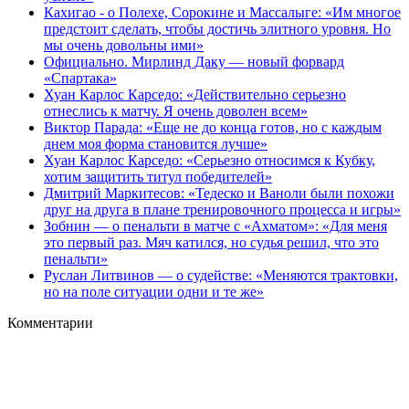
Кахигао - о Полехе, Сорокине и Массалыге: «Им многое
предстоит сделать, чтобы достичь элитного уровня. Но
мы очень довольны ими»
Официально. Мирлинд Даку — новый форвард
«Спартака»
Хуан Карлос Карседо: «Действительно серьезно
отнеслись к матчу. Я очень доволен всем»
Виктор Парада: «Еще не до конца готов, но с каждым
днем моя форма становится лучше»
Хуан Карлос Карседо: «Серьезно относимся к Кубку,
хотим защитить титул победителей»
Дмитрий Маркитесов: «Тедеско и Ваноли были похожи
друг на друга в плане тренировочного процесса и игры»
Зобнин — о пенальти в матче с «Ахматом»: «Для меня
это первый раз. Мяч катился, но судья решил, что это
пенальти»
Руслан Литвинов — о судействе: «Меняются трактовки,
но на поле ситуации одни и те же»
Комментарии