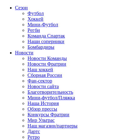
Сезон
Футбол
Хоккей
Мини-Футбол
Регби
Команда Спартак
Наши соперники
Бомбардиры
Новости
Новости Команды
Новости Фратрии
Наш хоккей
Сборная России
Фан-cектор
Новости сайта
Благотворительность
Мини-футбол/Пляжка
Наша История
Обзор прессы
Конкурсы Фратрии
Мир Ультрас
Наш магазин/партнеры
Дартс
Ретро