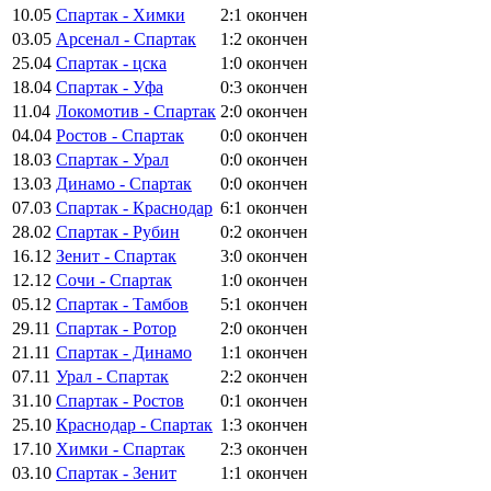
10.05
Спартак - Химки
2:1
окончен
03.05
Арсенал - Спартак
1:2
окончен
25.04
Спартак - цска
1:0
окончен
18.04
Спартак - Уфа
0:3
окончен
11.04
Локомотив - Спартак
2:0
окончен
04.04
Ростов - Спартак
0:0
окончен
18.03
Спартак - Урал
0:0
окончен
13.03
Динамо - Спартак
0:0
окончен
07.03
Спартак - Краснодар
6:1
окончен
28.02
Спартак - Рубин
0:2
окончен
16.12
Зенит - Спартак
3:0
окончен
12.12
Сочи - Спартак
1:0
окончен
05.12
Спартак - Тамбов
5:1
окончен
29.11
Спартак - Ротор
2:0
окончен
21.11
Спартак - Динамо
1:1
окончен
07.11
Урал - Спартак
2:2
окончен
31.10
Спартак - Ростов
0:1
окончен
25.10
Краснодар - Спартак
1:3
окончен
17.10
Химки - Спартак
2:3
окончен
03.10
Спартак - Зенит
1:1
окончен