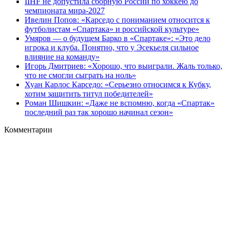
IIHF не допустила сборную России по хоккею до
чемпионата мира‑2027
Ивелин Попов: «Карседо с пониманием относится к
футболистам «Спартака» и российской культуре»
Умяров — о будущем Барко в «Спартаке»: «Это дело
игрока и клуба. Понятно, что у Эсекьеля сильное
влияние на команду»
Игорь Дмитриев: «Хорошо, что выиграли. Жаль только,
что не смогли сыграть на ноль»
Хуан Карлос Карседо: «Серьезно относимся к Кубку,
хотим защитить титул победителей»
Роман Шишкин: «Даже не вспомню, когда «Спартак»
последний раз так хорошо начинал сезон»
Комментарии