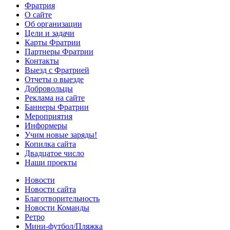
Фратрия
О сайте
Об организации
Цели и задачи
Карты Фратрии
Партнеры Фратрии
Контакты
Выезд с Фратрией
Отчеты о выезде
Добровольцы
Реклама на сайте
Баннеры Фратрии
Мероприятия
Информеры
Учим новые заряды!
Копилка сайта
Двадцатое число
Наши проекты
Новости
Новости сайта
Благотворительность
Новости Команды
Ретро
Мини-футбол/Пляжка