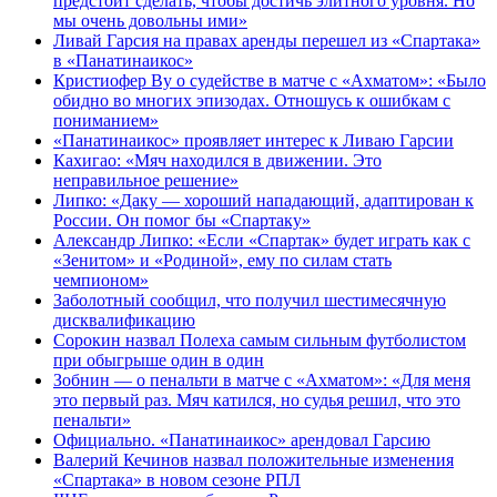
предстоит сделать, чтобы достичь элитного уровня. Но
мы очень довольны ими»
Ливай Гарсия на правах аренды перешел из «Спартака»
в «Панатинаикос»
Кристиофер Ву о судействе в матче с «Ахматом»: «Было
обидно во многих эпизодах. Отношусь к ошибкам с
пониманием»
«Панатинаикос» проявляет интерес к Ливаю Гарсии
Кахигао: «Мяч находился в движении. Это
неправильное решение»
Липко: «Даку — хороший нападающий, адаптирован к
России. Он помог бы «Спартаку»
Александр Липко: «Если «Спартак» будет играть как с
«Зенитом» и «Родиной», ему по силам стать
чемпионом»
Заболотный сообщил, что получил шестимесячную
дисквалификацию
Сорокин назвал Полеха самым сильным футболистом
при обыгрыше один в один
Зобнин — о пенальти в матче с «Ахматом»: «Для меня
это первый раз. Мяч катился, но судья решил, что это
пенальти»
Официально. «Панатинаикос» арендовал Гарсию
Валерий Кечинов назвал положительные изменения
«Спартака» в новом сезоне РПЛ