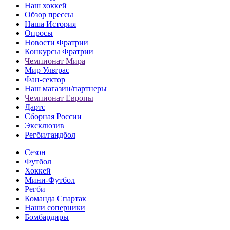
Наш хоккей
Обзор прессы
Наша История
Опросы
Новости Фратрии
Конкурсы Фратрии
Чемпионат Мира
Мир Ультрас
Фан-cектор
Наш магазин/партнеры
Чемпионат Европы
Дартс
Сборная России
Эксклюзив
Регби/гандбол
Сезон
Футбол
Хоккей
Мини-Футбол
Регби
Команда Спартак
Наши соперники
Бомбардиры