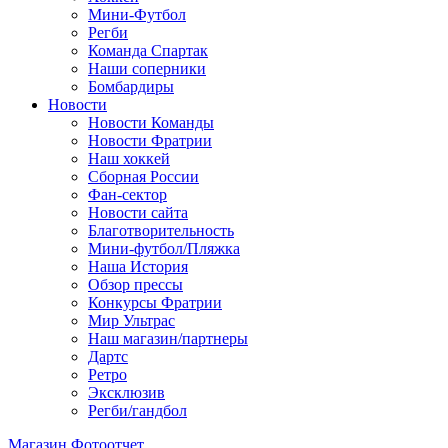
Мини-Футбол
Регби
Команда Спартак
Наши соперники
Бомбардиры
Новости
Новости Команды
Новости Фратрии
Наш хоккей
Сборная России
Фан-cектор
Новости сайта
Благотворительность
Мини-футбол/Пляжка
Наша История
Обзор прессы
Конкурсы Фратрии
Мир Ультрас
Наш магазин/партнеры
Дартс
Ретро
Эксклюзив
Регби/гандбол
Магазин
Фотоотчет