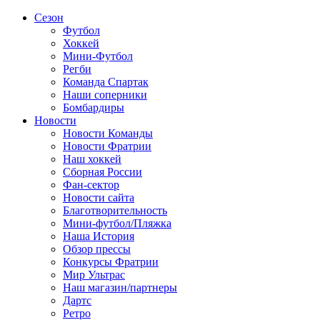
Сезон
Футбол
Хоккей
Мини-Футбол
Регби
Команда Спартак
Наши соперники
Бомбардиры
Новости
Новости Команды
Новости Фратрии
Наш хоккей
Сборная России
Фан-cектор
Новости сайта
Благотворительность
Мини-футбол/Пляжка
Наша История
Обзор прессы
Конкурсы Фратрии
Мир Ультрас
Наш магазин/партнеры
Дартс
Ретро