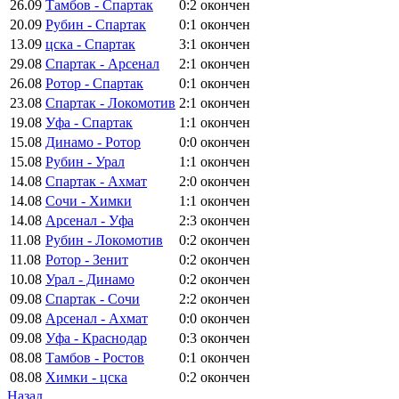
26.09
Тамбов - Спартак
0:2
окончен
20.09
Рубин - Спартак
0:1
окончен
13.09
цска - Спартак
3:1
окончен
29.08
Спартак - Арсенал
2:1
окончен
26.08
Ротор - Спартак
0:1
окончен
23.08
Спартак - Локомотив
2:1
окончен
19.08
Уфа - Спартак
1:1
окончен
15.08
Динамо - Ротор
0:0
окончен
15.08
Рубин - Урал
1:1
окончен
14.08
Спартак - Ахмат
2:0
окончен
14.08
Сочи - Химки
1:1
окончен
14.08
Арсенал - Уфа
2:3
окончен
11.08
Рубин - Локомотив
0:2
окончен
11.08
Ротор - Зенит
0:2
окончен
10.08
Урал - Динамо
0:2
окончен
09.08
Спартак - Сочи
2:2
окончен
09.08
Арсенал - Ахмат
0:0
окончен
09.08
Уфа - Краснодар
0:3
окончен
08.08
Тамбов - Ростов
0:1
окончен
08.08
Химки - цска
0:2
окончен
Назад