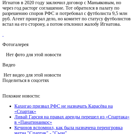
Игнатов в 2020 году заключил договор с Маньяковым, но
через год расторг соглашение. Тот обратился в палату по
разрешению споров РФС и потребовал с футболиста 9,5 млн
руб. Агент проиграл дело, но комитет по статусу футболистов
встал на его сторону, а потом отклонил жалобу Игнатова.
Фотогалерея
Нет фото для этой новости
Видео
Нет видео для этой новости
Поделиться в соцсетях
Похожие новости:
Кахигао призвал РФС не назначать Карасёва на
«Спартак»
Ливай Гарсия на правах аренды перешел из «Спартака»
в «Панатинаикос»
Кечинов вспомнил, как была назначена переигровка
матча "Спартак" - "Сьон"