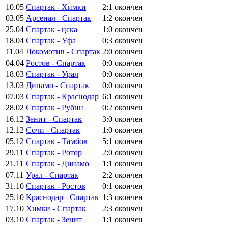
10.05
Спартак - Химки
2:1
окончен
03.05
Арсенал - Спартак
1:2
окончен
25.04
Спартак - цска
1:0
окончен
18.04
Спартак - Уфа
0:3
окончен
11.04
Локомотив - Спартак
2:0
окончен
04.04
Ростов - Спартак
0:0
окончен
18.03
Спартак - Урал
0:0
окончен
13.03
Динамо - Спартак
0:0
окончен
07.03
Спартак - Краснодар
6:1
окончен
28.02
Спартак - Рубин
0:2
окончен
16.12
Зенит - Спартак
3:0
окончен
12.12
Сочи - Спартак
1:0
окончен
05.12
Спартак - Тамбов
5:1
окончен
29.11
Спартак - Ротор
2:0
окончен
21.11
Спартак - Динамо
1:1
окончен
07.11
Урал - Спартак
2:2
окончен
31.10
Спартак - Ростов
0:1
окончен
25.10
Краснодар - Спартак
1:3
окончен
17.10
Химки - Спартак
2:3
окончен
03.10
Спартак - Зенит
1:1
окончен