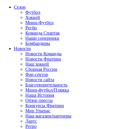
Сезон
Футбол
Хоккей
Мини-Футбол
Регби
Команда Спартак
Наши соперники
Бомбардиры
Новости
Новости Команды
Новости Фратрии
Наш хоккей
Сборная России
Фан-cектор
Новости сайта
Благотворительность
Мини-футбол/Пляжка
Наша История
Обзор прессы
Конкурсы Фратрии
Мир Ультрас
Наш магазин/партнеры
Дартс
Ретро