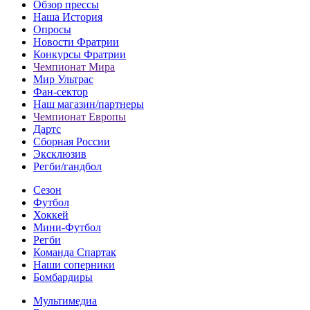
Обзор прессы
Наша История
Опросы
Новости Фратрии
Конкурсы Фратрии
Чемпионат Мира
Мир Ультрас
Фан-cектор
Наш магазин/партнеры
Чемпионат Европы
Дартс
Сборная России
Эксклюзив
Регби/гандбол
Сезон
Футбол
Хоккей
Мини-Футбол
Регби
Команда Спартак
Наши соперники
Бомбардиры
Мультимедиа