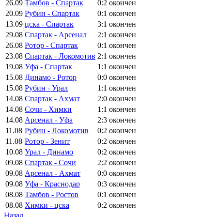
26.09
Тамбов - Спартак
0:2
окончен
20.09
Рубин - Спартак
0:1
окончен
13.09
цска - Спартак
3:1
окончен
29.08
Спартак - Арсенал
2:1
окончен
26.08
Ротор - Спартак
0:1
окончен
23.08
Спартак - Локомотив
2:1
окончен
19.08
Уфа - Спартак
1:1
окончен
15.08
Динамо - Ротор
0:0
окончен
15.08
Рубин - Урал
1:1
окончен
14.08
Спартак - Ахмат
2:0
окончен
14.08
Сочи - Химки
1:1
окончен
14.08
Арсенал - Уфа
2:3
окончен
11.08
Рубин - Локомотив
0:2
окончен
11.08
Ротор - Зенит
0:2
окончен
10.08
Урал - Динамо
0:2
окончен
09.08
Спартак - Сочи
2:2
окончен
09.08
Арсенал - Ахмат
0:0
окончен
09.08
Уфа - Краснодар
0:3
окончен
08.08
Тамбов - Ростов
0:1
окончен
08.08
Химки - цска
0:2
окончен
Назад