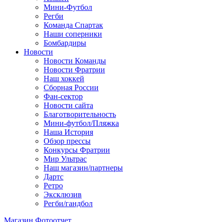
Мини-Футбол
Регби
Команда Спартак
Наши соперники
Бомбардиры
Новости
Новости Команды
Новости Фратрии
Наш хоккей
Сборная России
Фан-cектор
Новости сайта
Благотворительность
Мини-футбол/Пляжка
Наша История
Обзор прессы
Конкурсы Фратрии
Мир Ультрас
Наш магазин/партнеры
Дартс
Ретро
Эксклюзив
Регби/гандбол
Магазин
Фотоотчет