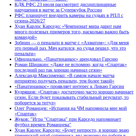
КДК РФС 23 июля рассмотрит дисциплинарные
нарушения в матче за Суперкубок России
РФС планирует внедрить камеры на судьях в РПЛ с
сезона-2026/27
Хуан Карлос Карседо: «Чемпионат мира дарит нам
много полезных примеров того, насколько важно быть
командой»
Зобнин — о пенальти в матче с «Ахматом»: «Для меня
это первый раз. Мяч катился, но судья решил, что это
пенальти»
Официально. «Панатинаикос» арендовал Гарсию
Роман Шишкин: «Даже не вспомню, когда «Спартак»
последний раз так хорошо начинал сезон»
Александр Максименко: «В самом начале матча
неприятно получать пенальти, тем более такой»
«Панатинаикос» проявляет интерес к Ливаю Гарсии
Кудряшов: «Спартак» достаточно часто хорошо начинает
сезон. Если будет показывать стабильный результат, то
поборется за титул»
Олег Романцев: «Испания на ЧМ напомнила мне мой
«Спартак»
Жуков: "Игра "Спартака" при Карседо напоминает
футбол времен Романцева"
Хуан Карлос Карседо: «Будет непросто, я хорошо знаю
тренерский штаб соперника, мы знакомы по работе в