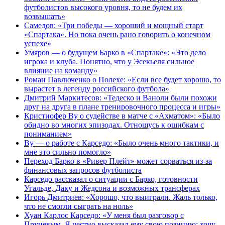
футболистов высокого уровня, то не будем их
возвышать»
Самедов: «Три победы — хороший и мощный старт
«Спартака». Но пока очень рано говорить о конечном
успехе»
Умяров — о будущем Барко в «Спартаке»: «Это дело
игрока и клуба. Понятно, что у Эсекьеля сильное
влияние на команду»
Роман Павлюченко о Полехе: «Если все будет хорошо, то
вырастет в легенду российского футбола»
Дмитрий Маркитесов: «Тедеско и Ваноли были похожи
друг на друга в плане тренировочного процесса и игры»
Кристиофер Ву о судействе в матче с «Ахматом»: «Было
обидно во многих эпизодах. Отношусь к ошибкам с
пониманием»
Ву — о работе с Карседо: «Было очень много тактики, и
мне это сильно помогло»
Переход Барко в «Ривер Плейт» может сорваться из‑за
финансовых запросов футболиста
Карседо рассказал о ситуации с Барко, готовности
Угальде, Даку и Жедсона и возможных трансферах
Игорь Дмитриев: «Хорошо, что выиграли. Жаль только,
что не смогли сыграть на ноль»
Хуан Карлос Карседо: «У меня был разговор с
Пруцевым. Я честно высказал ему свою позицию: хочу,