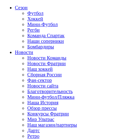
Сезон
Футбол
Хоккей
Мини-Футбол
Регби
Команда Спартак
Наши соперники
Бомбардиры
Новости
Новости Команды
Новости Фратрии
Наш хоккей
Сборная России
Фан-cектор
Новости сайта
Благотворительность
Мини-футбол/Пляжка
Наша История
Обзор прессы
Конкурсы Фратрии
Мир Ультрас
Наш магазин/партнеры
Дартс
Ретро