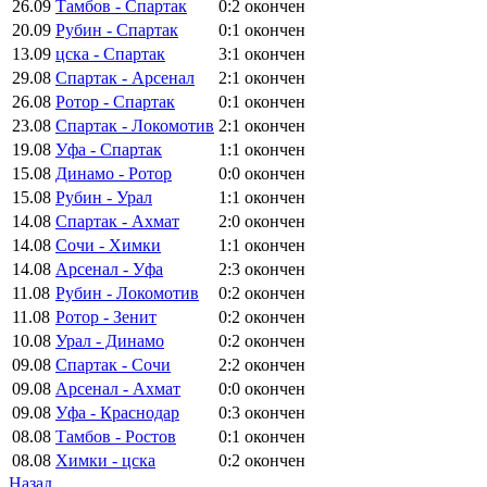
26.09
Тамбов - Спартак
0:2
окончен
20.09
Рубин - Спартак
0:1
окончен
13.09
цска - Спартак
3:1
окончен
29.08
Спартак - Арсенал
2:1
окончен
26.08
Ротор - Спартак
0:1
окончен
23.08
Спартак - Локомотив
2:1
окончен
19.08
Уфа - Спартак
1:1
окончен
15.08
Динамо - Ротор
0:0
окончен
15.08
Рубин - Урал
1:1
окончен
14.08
Спартак - Ахмат
2:0
окончен
14.08
Сочи - Химки
1:1
окончен
14.08
Арсенал - Уфа
2:3
окончен
11.08
Рубин - Локомотив
0:2
окончен
11.08
Ротор - Зенит
0:2
окончен
10.08
Урал - Динамо
0:2
окончен
09.08
Спартак - Сочи
2:2
окончен
09.08
Арсенал - Ахмат
0:0
окончен
09.08
Уфа - Краснодар
0:3
окончен
08.08
Тамбов - Ростов
0:1
окончен
08.08
Химки - цска
0:2
окончен
Назад