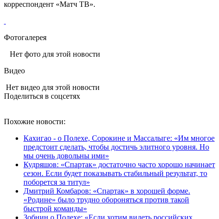
корреспондент «Матч ТВ».
Фотогалерея
Нет фото для этой новости
Видео
Нет видео для этой новости
Поделиться в соцсетях
Похожие новости:
Кахигао - о Полехе, Сорокине и Массалыге: «Им многое
предстоит сделать, чтобы достичь элитного уровня. Но
мы очень довольны ими»
Кудряшов: «Спартак» достаточно часто хорошо начинает
сезон. Если будет показывать стабильный результат, то
поборется за титул»
Дмитрий Комбаров: «Спартак» в хорошей форме.
«Родине» было трудно обороняться против такой
быстрой команды»
Зобнин о Полехе: «Если хотим видеть российских