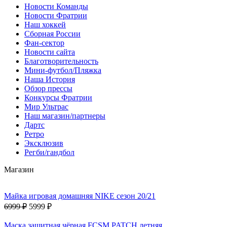
Новости Команды
Новости Фратрии
Наш хоккей
Сборная России
Фан-cектор
Новости сайта
Благотворительность
Мини-футбол/Пляжка
Наша История
Обзор прессы
Конкурсы Фратрии
Мир Ультрас
Наш магазин/партнеры
Дартс
Ретро
Эксклюзив
Регби/гандбол
Магазин
Майка игровая домашняя NIKE сезон 20/21
6999 ₽
5999 ₽
Маска защитная чёрная FCSM PATCH летняя