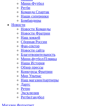
Мини-Футбол
Регби
Команда Спартак
Наши соперники
Бомбардиры
Новости
Новости Команды
Новости Фратрии
Наш хоккей
Сборная России
Фан-cектор
Новости сайта
Благотворительность
Мини-футбол/Пляжка
Наша История
Обзор прессы
Конкурсы Фратрии
Мир Ультрас
Наш магазин/партнеры
Дартс
Ретро
Эксклюзив
Регби/гандбол
Магазин
Фотоотчет