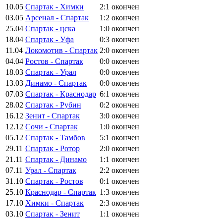
10.05
Спартак - Химки
2:1
окончен
03.05
Арсенал - Спартак
1:2
окончен
25.04
Спартак - цска
1:0
окончен
18.04
Спартак - Уфа
0:3
окончен
11.04
Локомотив - Спартак
2:0
окончен
04.04
Ростов - Спартак
0:0
окончен
18.03
Спартак - Урал
0:0
окончен
13.03
Динамо - Спартак
0:0
окончен
07.03
Спартак - Краснодар
6:1
окончен
28.02
Спартак - Рубин
0:2
окончен
16.12
Зенит - Спартак
3:0
окончен
12.12
Сочи - Спартак
1:0
окончен
05.12
Спартак - Тамбов
5:1
окончен
29.11
Спартак - Ротор
2:0
окончен
21.11
Спартак - Динамо
1:1
окончен
07.11
Урал - Спартак
2:2
окончен
31.10
Спартак - Ростов
0:1
окончен
25.10
Краснодар - Спартак
1:3
окончен
17.10
Химки - Спартак
2:3
окончен
03.10
Спартак - Зенит
1:1
окончен