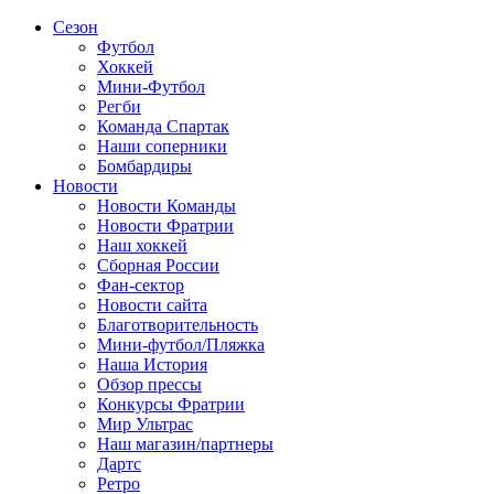
Сезон
Футбол
Хоккей
Мини-Футбол
Регби
Команда Спартак
Наши соперники
Бомбардиры
Новости
Новости Команды
Новости Фратрии
Наш хоккей
Сборная России
Фан-cектор
Новости сайта
Благотворительность
Мини-футбол/Пляжка
Наша История
Обзор прессы
Конкурсы Фратрии
Мир Ультрас
Наш магазин/партнеры
Дартс
Ретро