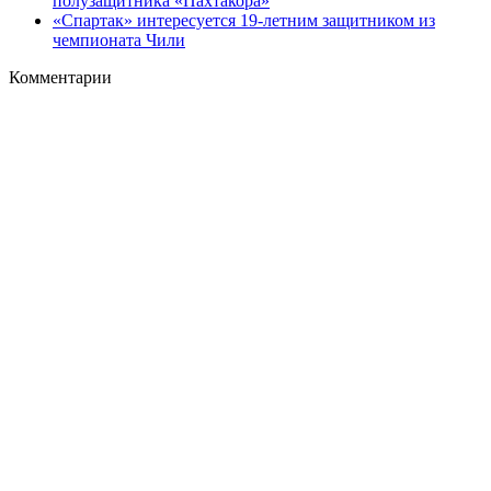
полузащитника «Пахтакора»
«Спартак» интересуется 19-летним защитником из
чемпионата Чили
Комментарии