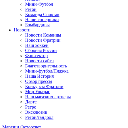
Мини-Футбол
Регби
Команда Спартак
Наши соперники
Бомбардиры
Новости
Новости Команды
Новости Фратрии
Наш хоккей
Сборная России
Фан-cектор
Новости сайта
Благотворительность
Мини-футбол/Пляжка
Наша История
Обзор прессы
Конкурсы Фратрии
Мир Ультрас
Наш магазин/партнеры
Дартс
Ретро
Эксклюзив
Регби/гандбол
Магазин
Фотоотчет