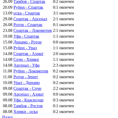
26.09
Тамбов - Спартак
0:2
окончен
20.09
Рубин - Спартак
0:1
окончен
13.09
цска - Спартак
3:1
окончен
29.08
Спартак - Арсенал
2:1
окончен
26.08
Ротор - Спартак
0:1
окончен
23.08
Спартак - Локомотив
2:1
окончен
19.08
Уфа - Спартак
1:1
окончен
15.08
Динамо - Ротор
0:0
окончен
15.08
Рубин - Урал
1:1
окончен
14.08
Спартак - Ахмат
2:0
окончен
14.08
Сочи - Химки
1:1
окончен
14.08
Арсенал - Уфа
2:3
окончен
11.08
Рубин - Локомотив
0:2
окончен
11.08
Ротор - Зенит
0:2
окончен
10.08
Урал - Динамо
0:2
окончен
09.08
Спартак - Сочи
2:2
окончен
09.08
Арсенал - Ахмат
0:0
окончен
09.08
Уфа - Краснодар
0:3
окончен
08.08
Тамбов - Ростов
0:1
окончен
08.08
Химки - цска
0:2
окончен
Назад