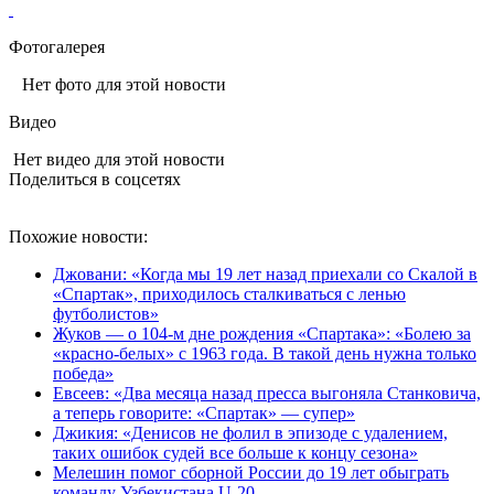
Фотогалерея
Нет фото для этой новости
Видео
Нет видео для этой новости
Поделиться в соцсетях
Похожие новости:
Джовани: «Когда мы 19 лет назад приехали со Скалой в
«Спартак», приходилось сталкиваться с ленью
футболистов»
Жуков — о 104‑м дне рождения «Спартака»: «Болею за
«красно‑белых» с 1963 года. В такой день нужна только
победа»
Евсеев: «Два месяца назад пресса выгоняла Станковича,
а теперь говорите: «Спартак» — супер»
Джикия: «Денисов не фолил в эпизоде с удалением,
таких ошибок судей все больше к концу сезона»
Мелешин помог сборной России до 19 лет обыграть
команду Узбекистана U-20