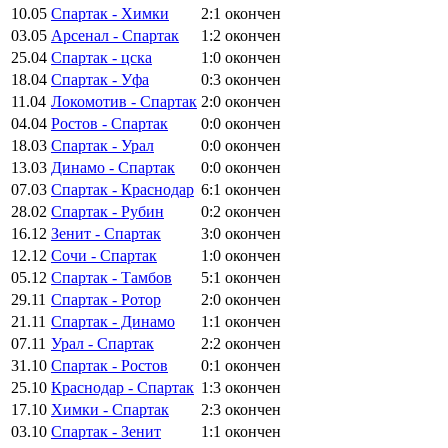
10.05
Спартак - Химки
2:1
окончен
03.05
Арсенал - Спартак
1:2
окончен
25.04
Спартак - цска
1:0
окончен
18.04
Спартак - Уфа
0:3
окончен
11.04
Локомотив - Спартак
2:0
окончен
04.04
Ростов - Спартак
0:0
окончен
18.03
Спартак - Урал
0:0
окончен
13.03
Динамо - Спартак
0:0
окончен
07.03
Спартак - Краснодар
6:1
окончен
28.02
Спартак - Рубин
0:2
окончен
16.12
Зенит - Спартак
3:0
окончен
12.12
Сочи - Спартак
1:0
окончен
05.12
Спартак - Тамбов
5:1
окончен
29.11
Спартак - Ротор
2:0
окончен
21.11
Спартак - Динамо
1:1
окончен
07.11
Урал - Спартак
2:2
окончен
31.10
Спартак - Ростов
0:1
окончен
25.10
Краснодар - Спартак
1:3
окончен
17.10
Химки - Спартак
2:3
окончен
03.10
Спартак - Зенит
1:1
окончен