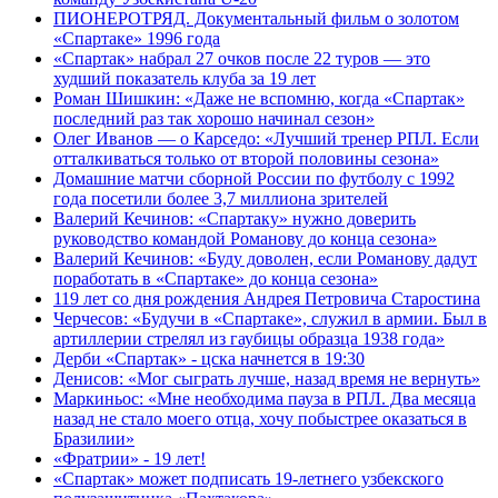
ПИОНЕРОТРЯД. Документальный фильм о золотом
«Спартаке» 1996 года
«Спартак» набрал 27 очков после 22 туров — это
худший показатель клуба за 19 лет
Роман Шишкин: «Даже не вспомню, когда «Спартак»
последний раз так хорошо начинал сезон»
Олег Иванов — о Карседо: «Лучший тренер РПЛ. Если
отталкиваться только от второй половины сезона»
Домашние матчи сборной России по футболу с 1992
года посетили более 3,7 миллиона зрителей
Валерий Кечинов: «Спартаку» нужно доверить
руководство командой Романову до конца сезона»
Валерий Кечинов: «Буду доволен, если Романову дадут
поработать в «Спартаке» до конца сезона»
119 лет со дня рождения Андрея Петровича Старостина
Черчесов: «Будучи в «Спартаке», служил в армии. Был в
артиллерии стрелял из гаубицы образца 1938 года»
Дерби «Спартак» - цска начнется в 19:30
Денисов: «Мог сыграть лучше, назад время не вернуть»
Маркиньос: «Мне необходима пауза в РПЛ. Два месяца
назад не стало моего отца, хочу побыстрее оказаться в
Бразилии»
«Фратрии» - 19 лет!
«Спартак» может подписать 19-летнего узбекского