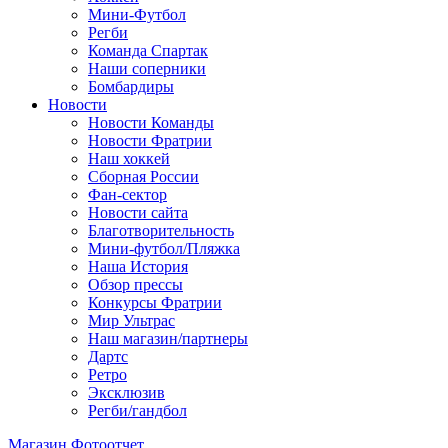
Мини-Футбол
Регби
Команда Спартак
Наши соперники
Бомбардиры
Новости
Новости Команды
Новости Фратрии
Наш хоккей
Сборная России
Фан-cектор
Новости сайта
Благотворительность
Мини-футбол/Пляжка
Наша История
Обзор прессы
Конкурсы Фратрии
Мир Ультрас
Наш магазин/партнеры
Дартс
Ретро
Эксклюзив
Регби/гандбол
Магазин
Фотоотчет