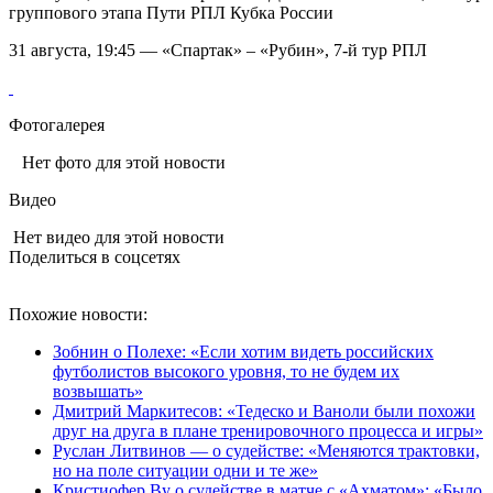
группового этапа Пути РПЛ Кубка России
31 августа, 19:45 — «Спартак» – «Рубин», 7-й тур РПЛ
Фотогалерея
Нет фото для этой новости
Видео
Нет видео для этой новости
Поделиться в соцсетях
Похожие новости:
Зобнин о Полехе: «Если хотим видеть российских
футболистов высокого уровня, то не будем их
возвышать»
Дмитрий Маркитесов: «Тедеско и Ваноли были похожи
друг на друга в плане тренировочного процесса и игры»
Руслан Литвинов — о судействе: «Меняются трактовки,
но на поле ситуации одни и те же»
Кристиофер Ву о судействе в матче с «Ахматом»: «Было