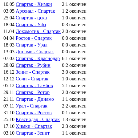
10.05
Спартак - Химки
2:1
окончен
03.05
Арсенал - Спартак
1:2
окончен
25.04
Спартак - цска
1:0
окончен
18.04
Спартак - Уфа
0:3
окончен
11.04
Локомотив - Спартак
2:0
окончен
04.04
Ростов - Спартак
0:0
окончен
18.03
Спартак - Урал
0:0
окончен
13.03
Динамо - Спартак
0:0
окончен
07.03
Спартак - Краснодар
6:1
окончен
28.02
Спартак - Рубин
0:2
окончен
16.12
Зенит - Спартак
3:0
окончен
12.12
Сочи - Спартак
1:0
окончен
05.12
Спартак - Тамбов
5:1
окончен
29.11
Спартак - Ротор
2:0
окончен
21.11
Спартак - Динамо
1:1
окончен
07.11
Урал - Спартак
2:2
окончен
31.10
Спартак - Ростов
0:1
окончен
25.10
Краснодар - Спартак
1:3
окончен
17.10
Химки - Спартак
2:3
окончен
03.10
Спартак - Зенит
1:1
окончен