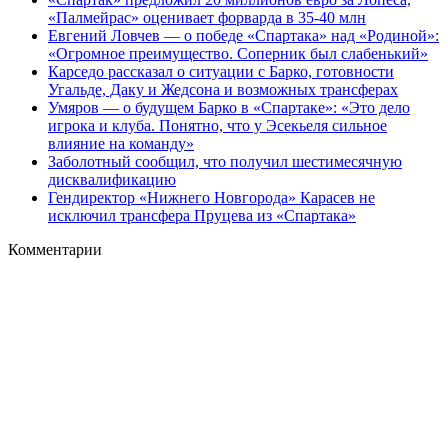
«Палмейрас» оценивает форварда в 35-40 млн
Евгений Ловчев — о победе «Спартака» над «Родиной»:
«Огромное преимущество. Соперник был слабенький»
Карседо рассказал о ситуации с Барко, готовности
Угальде, Даку и Жедсона и возможных трансферах
Умяров — о будущем Барко в «Спартаке»: «Это дело
игрока и клуба. Понятно, что у Эсекьеля сильное
влияние на команду»
Заболотный сообщил, что получил шестимесячную
дисквалификацию
Гендиректор «Нижнего Новгорода» Карасев не
исключил трансфера Пруцева из «Спартака»
Комментарии