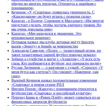
обидно во многих эпизодах. Отношусь к ошибкам с
пониманием»
Кечинов: «У «Спартака» появилась уверенность. С
«Краснодаром» он будет играть с позиции силы»
Кахигао - о Полехе, Сорокине и Массалыге: «Им многое
предстоит сделать, чтобы достичь элитного уровня. Но
мы очень довольны ими»
Кахигао: «Мяч находился в движении. Это
неправильное решение»
Петраков назвал два клуба, которые могут бросить
вызов «Зениту» в борьбе за чемпионство
Александр Самедов: «Полех — талантливый игрок, но
таких талантливых парней футбол повидал немало»
Зобнин о судействе в матче с «Ахматом»: «У всех есть
глаза. Кто разбирается в футболе, все прекрасно видят»
Руслан Литвинов — о разговоре с судьей: «Спросил: «У
меня бутса как слетела?» Он говорит: «Наверное, сам
снял»
Валерий Кечинов назвал положительные изменения
«Спартака» в новом сезоне РПЛ
Ивелин Попов: «Карседо с пониманием относится к
футболистам «Спартака» и российской культуре»
Переход Барко в «Ривер Плейт» может сорваться из‑за
финансовых запросов футболиста
«Спартак» предложил 20 миллионов евро за Лопеса,