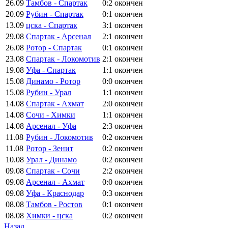
26.09
Тамбов - Спартак
0:2
окончен
20.09
Рубин - Спартак
0:1
окончен
13.09
цска - Спартак
3:1
окончен
29.08
Спартак - Арсенал
2:1
окончен
26.08
Ротор - Спартак
0:1
окончен
23.08
Спартак - Локомотив
2:1
окончен
19.08
Уфа - Спартак
1:1
окончен
15.08
Динамо - Ротор
0:0
окончен
15.08
Рубин - Урал
1:1
окончен
14.08
Спартак - Ахмат
2:0
окончен
14.08
Сочи - Химки
1:1
окончен
14.08
Арсенал - Уфа
2:3
окончен
11.08
Рубин - Локомотив
0:2
окончен
11.08
Ротор - Зенит
0:2
окончен
10.08
Урал - Динамо
0:2
окончен
09.08
Спартак - Сочи
2:2
окончен
09.08
Арсенал - Ахмат
0:0
окончен
09.08
Уфа - Краснодар
0:3
окончен
08.08
Тамбов - Ростов
0:1
окончен
08.08
Химки - цска
0:2
окончен
Назад