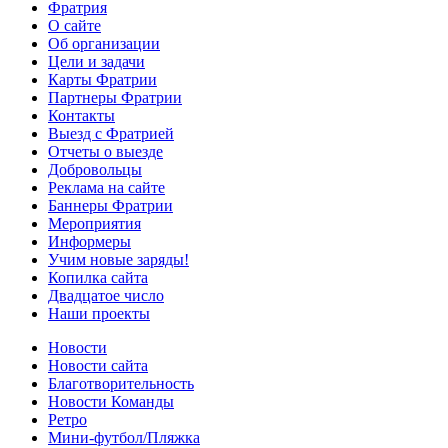
Фратрия
О сайте
Об организации
Цели и задачи
Карты Фратрии
Партнеры Фратрии
Контакты
Выезд с Фратрией
Отчеты о выезде
Добровольцы
Реклама на сайте
Баннеры Фратрии
Мероприятия
Информеры
Учим новые заряды!
Копилка сайта
Двадцатое число
Наши проекты
Новости
Новости сайта
Благотворительность
Новости Команды
Ретро
Мини-футбол/Пляжка