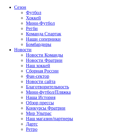
Сезон
Футбол
Хоккей
Мини-Футбол
Регби
Команда Спартак
Наши соперники
Бомбардиры
Новости
Новости Команды
Новости Фратрии
Наш хоккей
Сборная России
Фан-cектор
Новости сайта
Благотворительность
Мини-футбол/Пляжка
Наша История
Обзор прессы
Конкурсы Фратрии
Мир Ультрас
Наш магазин/партнеры
Дартс
Ретро