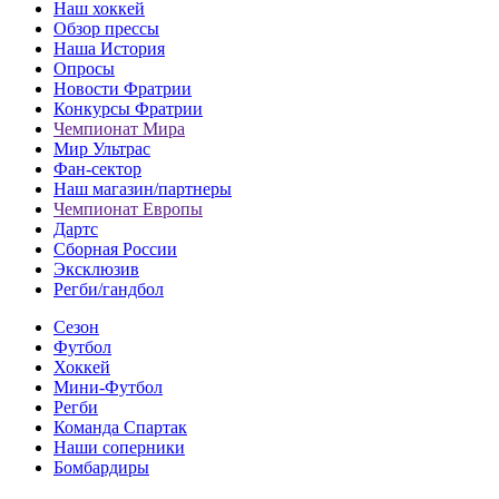
Наш хоккей
Обзор прессы
Наша История
Опросы
Новости Фратрии
Конкурсы Фратрии
Чемпионат Мира
Мир Ультрас
Фан-cектор
Наш магазин/партнеры
Чемпионат Европы
Дартс
Сборная России
Эксклюзив
Регби/гандбол
Сезон
Футбол
Хоккей
Мини-Футбол
Регби
Команда Спартак
Наши соперники
Бомбардиры