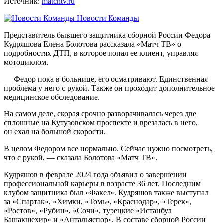
Источник:
matchtv.ru
Новости Команды
Представитель бывшего защитника сборной России Федора
Кудряшова Елена Болотова рассказала «Матч ТВ» о
подробностях ДТП, в которое попал ее клиент, управляя
мотоциклом.
— Федор пока в больнице, его осматривают. Единственная
проблема у него с рукой. Также он проходит дополнительное
медицинское обследование.
На самом деле, скорая срочно разворачивалась через две
сплошные на Кутузовском проспекте и врезалась в него,
он ехал на большой скорости.
В целом Федором все нормально. Сейчас нужно посмотреть,
что с рукой, — сказала Болотова «Матч ТВ».
Кудряшов в феврале 2024 года объявил о завершении
профессиональной карьеры в возрасте 36 лет. Последним
клубом защитника был «Факел». Кудряшов также выступал
за «Спартак», «Химки, «Томь», «Краснодар», «Терек»,
«Ростов», «Рубин», «Сочи», турецкие «Истанбул
Башакшехир» и «Антальяспор». В составе сборной России