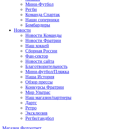
Мини-Футбол
Регби
Команда Спартак
Наши соперники
Бомбардиры
Новости
Новости Команды
Новости Фратрии
Наш хоккей
Сборная России
Фан-cектор
Новости сайта
Благотворительность
Мини-футбол/Пляжка
Наша История
Обзор прессы
Конкурсы Фратрии
Мир Ультрас
Наш магазин/партнеры
Дартс
Ретро
Эксклюзив
Регби/гандбол
Магазин
Фотоотчет