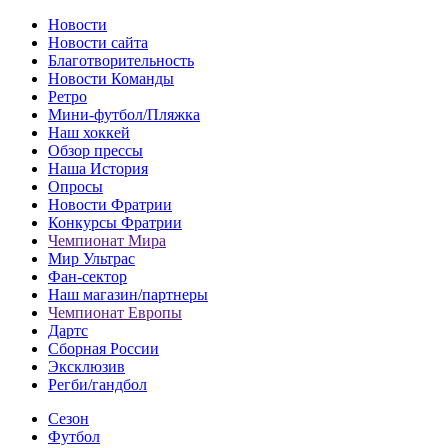
Новости
Новости сайта
Благотворительность
Новости Команды
Ретро
Мини-футбол/Пляжка
Наш хоккей
Обзор прессы
Наша История
Опросы
Новости Фратрии
Конкурсы Фратрии
Чемпионат Мира
Мир Ультрас
Фан-cектор
Наш магазин/партнеры
Чемпионат Европы
Дартс
Сборная России
Эксклюзив
Регби/гандбол
Сезон
Футбол