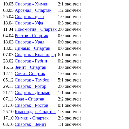
10.05
Спартак - Химки
2:1
окончен
03.05
Арсенал - Спартак
1:2
окончен
25.04
Спартак - цска
1:0
окончен
18.04
Спартак - Уфа
0:3
окончен
11.04
Локомотив - Спартак
2:0
окончен
04.04
Ростов - Спартак
0:0
окончен
18.03
Спартак - Урал
0:0
окончен
13.03
Динамо - Спартак
0:0
окончен
07.03
Спартак - Краснодар
6:1
окончен
28.02
Спартак - Рубин
0:2
окончен
16.12
Зенит - Спартак
3:0
окончен
12.12
Сочи - Спартак
1:0
окончен
05.12
Спартак - Тамбов
5:1
окончен
29.11
Спартак - Ротор
2:0
окончен
21.11
Спартак - Динамо
1:1
окончен
07.11
Урал - Спартак
2:2
окончен
31.10
Спартак - Ростов
0:1
окончен
25.10
Краснодар - Спартак
1:3
окончен
17.10
Химки - Спартак
2:3
окончен
03.10
Спартак - Зенит
1:1
окончен