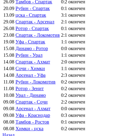
26.09
Тамбов - Спартак
0:2
окончен
20.09
Рубин - Спартак
0:1
окончен
13.09
цска - Спартак
3:1
окончен
29.08
Спартак - Арсенал
2:1
окончен
26.08
Ротор - Спартак
0:1
окончен
23.08
Спартак - Локомотив
2:1
окончен
19.08
Уфа - Спартак
1:1
окончен
15.08
Динамо - Ротор
0:0
окончен
15.08
Рубин - Урал
1:1
окончен
14.08
Спартак - Ахмат
2:0
окончен
14.08
Сочи - Химки
1:1
окончен
14.08
Арсенал - Уфа
2:3
окончен
11.08
Рубин - Локомотив
0:2
окончен
11.08
Ротор - Зенит
0:2
окончен
10.08
Урал - Динамо
0:2
окончен
09.08
Спартак - Сочи
2:2
окончен
09.08
Арсенал - Ахмат
0:0
окончен
09.08
Уфа - Краснодар
0:3
окончен
08.08
Тамбов - Ростов
0:1
окончен
08.08
Химки - цска
0:2
окончен
Назад