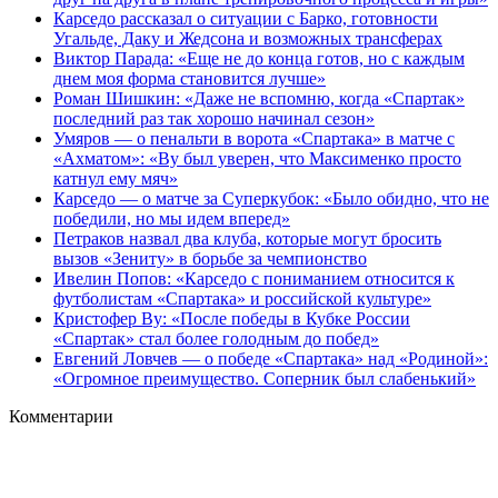
Карседо рассказал о ситуации с Барко, готовности
Угальде, Даку и Жедсона и возможных трансферах
Виктор Парада: «Еще не до конца готов, но с каждым
днем моя форма становится лучше»
Роман Шишкин: «Даже не вспомню, когда «Спартак»
последний раз так хорошо начинал сезон»
Умяров — о пенальти в ворота «Спартака» в матче с
«Ахматом»: «Ву был уверен, что Максименко просто
катнул ему мяч»
Карседо — о матче за Суперкубок: «Было обидно, что не
победили, но мы идем вперед»
Петраков назвал два клуба, которые могут бросить
вызов «Зениту» в борьбе за чемпионство
Ивелин Попов: «Карседо с пониманием относится к
футболистам «Спартака» и российской культуре»
Кристофер Ву: «После победы в Кубке России
«Спартак» стал более голодным до побед»
Евгений Ловчев — о победе «Спартака» над «Родиной»:
«Огромное преимущество. Соперник был слабенький»
Комментарии