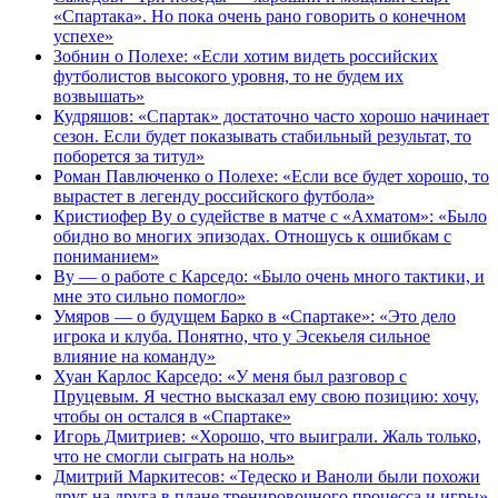
«Спартака». Но пока очень рано говорить о конечном
успехе»
Зобнин о Полехе: «Если хотим видеть российских
футболистов высокого уровня, то не будем их
возвышать»
Кудряшов: «Спартак» достаточно часто хорошо начинает
сезон. Если будет показывать стабильный результат, то
поборется за титул»
Роман Павлюченко о Полехе: «Если все будет хорошо, то
вырастет в легенду российского футбола»
Кристиофер Ву о судействе в матче с «Ахматом»: «Было
обидно во многих эпизодах. Отношусь к ошибкам с
пониманием»
Ву — о работе с Карседо: «Было очень много тактики, и
мне это сильно помогло»
Умяров — о будущем Барко в «Спартаке»: «Это дело
игрока и клуба. Понятно, что у Эсекьеля сильное
влияние на команду»
Хуан Карлос Карседо: «У меня был разговор с
Пруцевым. Я честно высказал ему свою позицию: хочу,
чтобы он остался в «Спартаке»
Игорь Дмитриев: «Хорошо, что выиграли. Жаль только,
что не смогли сыграть на ноль»
Дмитрий Маркитесов: «Тедеско и Ваноли были похожи
друг на друга в плане тренировочного процесса и игры»