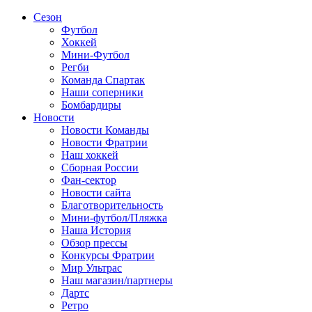
Сезон
Футбол
Хоккей
Мини-Футбол
Регби
Команда Спартак
Наши соперники
Бомбардиры
Новости
Новости Команды
Новости Фратрии
Наш хоккей
Сборная России
Фан-cектор
Новости сайта
Благотворительность
Мини-футбол/Пляжка
Наша История
Обзор прессы
Конкурсы Фратрии
Мир Ультрас
Наш магазин/партнеры
Дартс
Ретро