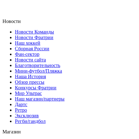
Новости
Новости Команды
Новости Фратрии
Наш хоккей
Сборная России
Фан-cектор
Новости сайта
Благотворительность
Мини-футбол/Пляжка
Наша История
Обзор прессы
Конкурсы Фратрии
Мир Ультрас
Наш магазин/партнеры
Дартс
Ретро
Эксклюзив
Регби/гандбол
Магазин