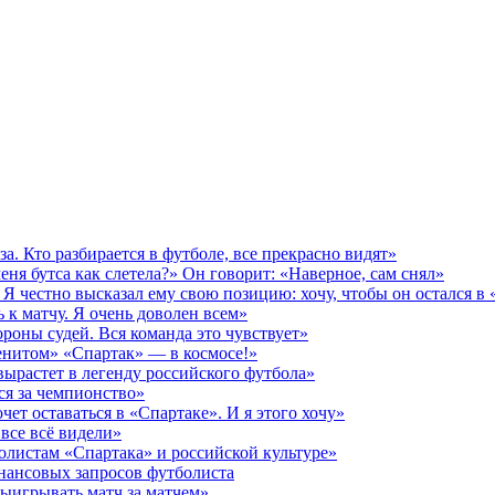
за. Кто разбирается в футболе, все прекрасно видят»
еня бутса как слетела?» Он говорит: «Наверное, сам снял»
Я честно высказал ему свою позицию: хочу, чтобы он остался в
 к матчу. Я очень доволен всем»
роны судей. Вся команда это чувствует»
енитом» «Спартак» — в космосе!»
вырастет в легенду российского футбола»
ся за чемпионство»
чет оставаться в «Спартаке». И я этого хочу»
 все всё видели»
олистам «Спартака» и российской культуре»
инансовых запросов футболиста
выигрывать матч за матчем»