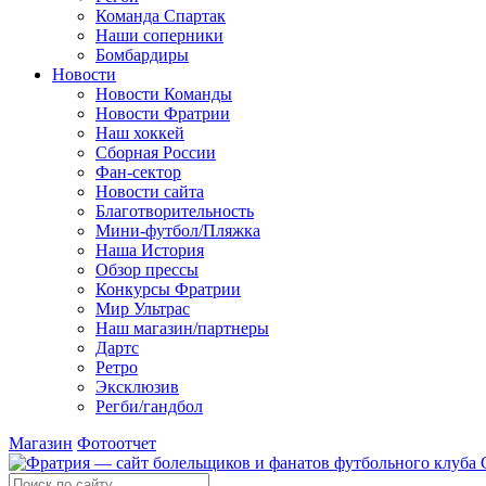
Команда Спартак
Наши соперники
Бомбардиры
Новости
Новости Команды
Новости Фратрии
Наш хоккей
Сборная России
Фан-cектор
Новости сайта
Благотворительность
Мини-футбол/Пляжка
Наша История
Обзор прессы
Конкурсы Фратрии
Мир Ультрас
Наш магазин/партнеры
Дартс
Ретро
Эксклюзив
Регби/гандбол
Магазин
Фотоотчет