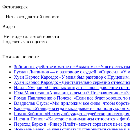
Фотогалерея
Нет фото для этой новости
Видео
Нет видео для этой новости
Поделиться в соцсетях
Похожие новости:
Зобнин о судействе в матче с «Ахматом»: «У всех есть гла
Руслан Литвинов — о разговоре с судьей: «Спросил: «У м
Хуан Карлос Карседо: «У меня был разговор с Пруцевым. 
Хуан Карлос Карседо: «Действительно серьезно отнеслись
Наиль Умяров: «С первых минут началось давление со сто
Юпа Мовсисян: «Аршавин, о чем ты? По сравнению с «З
Роман Павлюченко о Полехе: «Если все будет хорошо, то 
Владислав Саусь: «Мы приложим все силы, чтобы бороть
Карседо: «Угальде всегда выкладывается на полную, он хо
Роман Зобнин: «Не хочу обсуждать судейство, но сегодня
Ивелин Попов: «Карседо с пониманием относится к футб
Переход Барко в «Ривер Плейт» может сорваться из‑за ф
Эсекьель Барко: «Будем стараться становиться сильнее и 