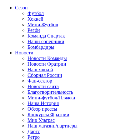
Сезон
Футбол
Хоккей
Мини-Футбол
Регби
Команда Спартак
Наши соперники
Бомбардиры
Новости
Новости Команды
Новости Фратрии
Наш хоккей
Сборная России
Фан-cектор
Новости сайта
Благотворительность
Мини-футбол/Пляжка
Наша История
Обзор прессы
Конкурсы Фратрии
Мир Ультрас
Наш магазин/партнеры
Дартс
Ретро