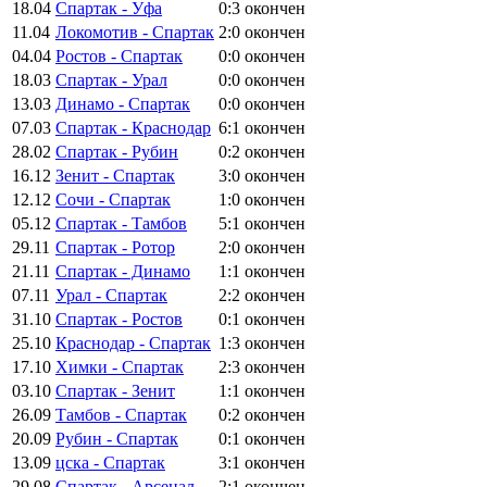
18.04
Спартак - Уфа
0:3
окончен
11.04
Локомотив - Спартак
2:0
окончен
04.04
Ростов - Спартак
0:0
окончен
18.03
Спартак - Урал
0:0
окончен
13.03
Динамо - Спартак
0:0
окончен
07.03
Спартак - Краснодар
6:1
окончен
28.02
Спартак - Рубин
0:2
окончен
16.12
Зенит - Спартак
3:0
окончен
12.12
Сочи - Спартак
1:0
окончен
05.12
Спартак - Тамбов
5:1
окончен
29.11
Спартак - Ротор
2:0
окончен
21.11
Спартак - Динамо
1:1
окончен
07.11
Урал - Спартак
2:2
окончен
31.10
Спартак - Ростов
0:1
окончен
25.10
Краснодар - Спартак
1:3
окончен
17.10
Химки - Спартак
2:3
окончен
03.10
Спартак - Зенит
1:1
окончен
26.09
Тамбов - Спартак
0:2
окончен
20.09
Рубин - Спартак
0:1
окончен
13.09
цска - Спартак
3:1
окончен
29.08
Спартак - Арсенал
2:1
окончен