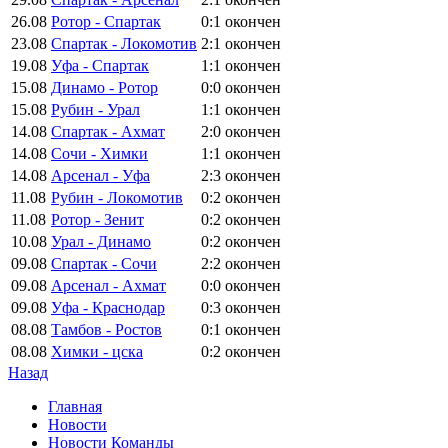
26.08
Ротор - Спартак
0:1
окончен
23.08
Спартак - Локомотив
2:1
окончен
19.08
Уфа - Спартак
1:1
окончен
15.08
Динамо - Ротор
0:0
окончен
15.08
Рубин - Урал
1:1
окончен
14.08
Спартак - Ахмат
2:0
окончен
14.08
Сочи - Химки
1:1
окончен
14.08
Арсенал - Уфа
2:3
окончен
11.08
Рубин - Локомотив
0:2
окончен
11.08
Ротор - Зенит
0:2
окончен
10.08
Урал - Динамо
0:2
окончен
09.08
Спартак - Сочи
2:2
окончен
09.08
Арсенал - Ахмат
0:0
окончен
09.08
Уфа - Краснодар
0:3
окончен
08.08
Тамбов - Ростов
0:1
окончен
08.08
Химки - цска
0:2
окончен
Назад
Главная
Новости
Новости Команды