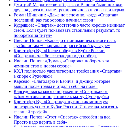
Дмитрий Маркитесов: «Тедеско и Ваноли были похожи
друг на друга в плане тренировочного процесса и игры»
Роман Шишкин: «Даже не вспомню, когда «Спартак»
последний раз так хорошо начинал сезон»
Кудряшов: «Спартак» достаточно часто хорошо начинает
сезон. Если будет показывать стабильный результат, то
поборется за титул»
Ивелин Попов: «Карседо с пониманием относится к
футболистам «Спартака» и российской культуре»
Кристофер Ву: «После победы в Кубке России
«Спартак» стал более голодным до побед»
Ивелин Попов: «Думаю, «Спартак» поборется за
чемпионство в новом сезоне»
КХЛ полностью удовлетворила требования «Спартака»
в споре с Ружичкой
Карседо: «Благодарю и Бабича, и Джику, которые
вышли после травм и отдали себя на поле»
Карседо высказался о поражении «Спартака» от
«Локомотива» и подготовке к матчу Суперкубка
Кристофер Ву: «Спартаку» нужно как минимум
повторить успех в Кубке России. И постараться взять
главный трофей»
Ивелин Попов: «Этот «Спартак» способен на все.
Просто надо верить в себя»