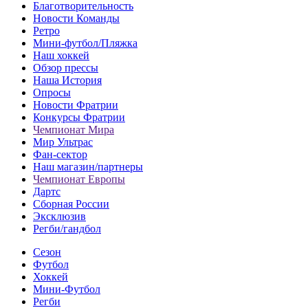
Благотворительность
Новости Команды
Ретро
Мини-футбол/Пляжка
Наш хоккей
Обзор прессы
Наша История
Опросы
Новости Фратрии
Конкурсы Фратрии
Чемпионат Мира
Мир Ультрас
Фан-cектор
Наш магазин/партнеры
Чемпионат Европы
Дартс
Сборная России
Эксклюзив
Регби/гандбол
Сезон
Футбол
Хоккей
Мини-Футбол
Регби