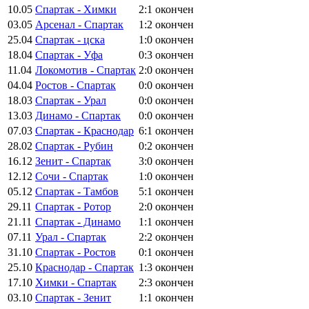
10.05
Спартак - Химки
2:1
окончен
03.05
Арсенал - Спартак
1:2
окончен
25.04
Спартак - цска
1:0
окончен
18.04
Спартак - Уфа
0:3
окончен
11.04
Локомотив - Спартак
2:0
окончен
04.04
Ростов - Спартак
0:0
окончен
18.03
Спартак - Урал
0:0
окончен
13.03
Динамо - Спартак
0:0
окончен
07.03
Спартак - Краснодар
6:1
окончен
28.02
Спартак - Рубин
0:2
окончен
16.12
Зенит - Спартак
3:0
окончен
12.12
Сочи - Спартак
1:0
окончен
05.12
Спартак - Тамбов
5:1
окончен
29.11
Спартак - Ротор
2:0
окончен
21.11
Спартак - Динамо
1:1
окончен
07.11
Урал - Спартак
2:2
окончен
31.10
Спартак - Ростов
0:1
окончен
25.10
Краснодар - Спартак
1:3
окончен
17.10
Химки - Спартак
2:3
окончен
03.10
Спартак - Зенит
1:1
окончен