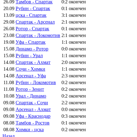
26.09
Тамбов - Спартак
0:2
окончен
20.09
Рубин - Спартак
0:1
окончен
13.09
цска - Спартак
3:1
окончен
29.08
Спартак - Арсенал
2:1
окончен
26.08
Ротор - Спартак
0:1
окончен
23.08
Спартак - Локомотив
2:1
окончен
19.08
Уфа - Спартак
1:1
окончен
15.08
Динамо - Ротор
0:0
окончен
15.08
Рубин - Урал
1:1
окончен
14.08
Спартак - Ахмат
2:0
окончен
14.08
Сочи - Химки
1:1
окончен
14.08
Арсенал - Уфа
2:3
окончен
11.08
Рубин - Локомотив
0:2
окончен
11.08
Ротор - Зенит
0:2
окончен
10.08
Урал - Динамо
0:2
окончен
09.08
Спартак - Сочи
2:2
окончен
09.08
Арсенал - Ахмат
0:0
окончен
09.08
Уфа - Краснодар
0:3
окончен
08.08
Тамбов - Ростов
0:1
окончен
08.08
Химки - цска
0:2
окончен
Назад