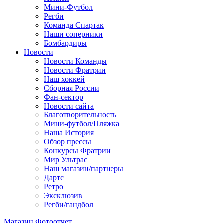
Мини-Футбол
Регби
Команда Спартак
Наши соперники
Бомбардиры
Новости
Новости Команды
Новости Фратрии
Наш хоккей
Сборная России
Фан-cектор
Новости сайта
Благотворительность
Мини-футбол/Пляжка
Наша История
Обзор прессы
Конкурсы Фратрии
Мир Ультрас
Наш магазин/партнеры
Дартс
Ретро
Эксклюзив
Регби/гандбол
Магазин
Фотоотчет