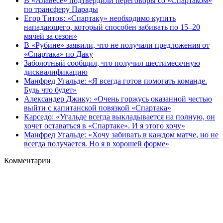
В «Алавесе» подтвердили переговоры со «Спартаком»
по трансферу Парады
Егор Титов: «Спартаку» необходимо купить
нападающего, который способен забивать по 15–20
мячей за сезон»
В «Рубине» заявили, что не получали предложения от
«Спартака» по Даку
Заболотный сообщил, что получил шестимесячную
дисквалификацию
Манфред Угальде: «Я всегда готов помогать команде.
Будь что будет»
Александер Джику: «Очень горжусь оказанной честью
выйти с капитанской повязкой «Спартака»
Карседо: «Угальде всегда выкладывается на полную, он
хочет оставаться в «Спартаке». И я этого хочу»
Манфред Угальде: «Хочу забивать в каждом матче, но не
всегда получается. Но я в хорошей форме»
Комментарии