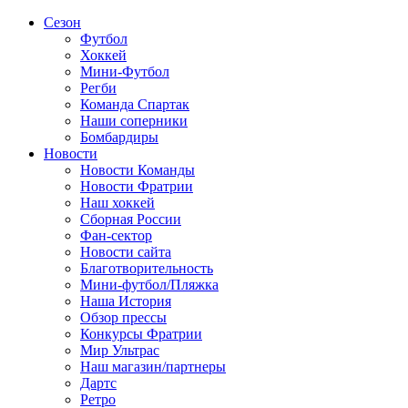
Сезон
Футбол
Хоккей
Мини-Футбол
Регби
Команда Спартак
Наши соперники
Бомбардиры
Новости
Новости Команды
Новости Фратрии
Наш хоккей
Сборная России
Фан-cектор
Новости сайта
Благотворительность
Мини-футбол/Пляжка
Наша История
Обзор прессы
Конкурсы Фратрии
Мир Ультрас
Наш магазин/партнеры
Дартс
Ретро