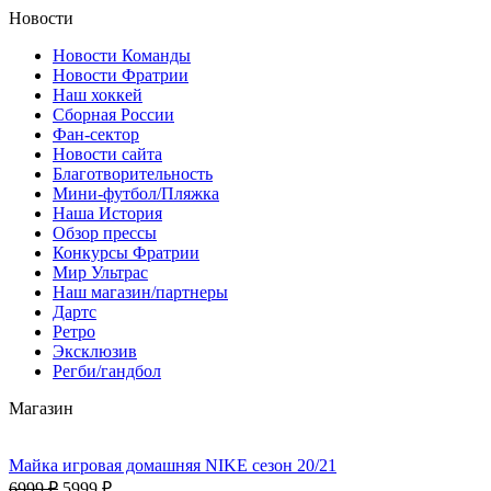
Новости
Новости Команды
Новости Фратрии
Наш хоккей
Сборная России
Фан-cектор
Новости сайта
Благотворительность
Мини-футбол/Пляжка
Наша История
Обзор прессы
Конкурсы Фратрии
Мир Ультрас
Наш магазин/партнеры
Дартс
Ретро
Эксклюзив
Регби/гандбол
Магазин
Майка игровая домашняя NIKE сезон 20/21
6999 ₽
5999 ₽