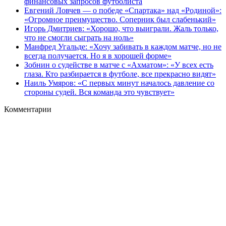
финансовых запросов футболиста
Евгений Ловчев — о победе «Спартака» над «Родиной»:
«Огромное преимущество. Соперник был слабенький»
Игорь Дмитриев: «Хорошо, что выиграли. Жаль только,
что не смогли сыграть на ноль»
Манфред Угальде: «Хочу забивать в каждом матче, но не
всегда получается. Но я в хорошей форме»
Зобнин о судействе в матче с «Ахматом»: «У всех есть
глаза. Кто разбирается в футболе, все прекрасно видят»
Наиль Умяров: «С первых минут началось давление со
стороны судей. Вся команда это чувствует»
Комментарии