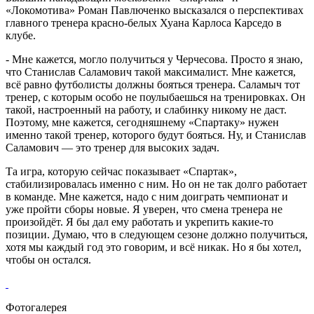
«Локомотива» Роман Павлюченко высказался о перспективах
главного тренера красно-белых Хуана Карлоса Карседо в
клубе.
- Мне кажется, могло получиться у Черчесова. Просто я знаю,
что Станислав Саламович такой максималист. Мне кажется,
всё равно футболисты должны бояться тренера. Саламыч тот
тренер, с которым особо не поулыбаешься на тренировках. Он
такой, настроенный на работу, и слабинку никому не даст.
Поэтому, мне кажется, сегодняшнему «Спартаку» нужен
именно такой тренер, которого будут бояться. Ну, и Станислав
Саламович — это тренер для высоких задач.
Та игра, которую сейчас показывает «Спартак»,
стабилизировалась именно с ним. Но он не так долго работает
в команде. Мне кажется, надо с ним доиграть чемпионат и
уже пройти сборы новые. Я уверен, что смена тренера не
произойдёт. Я бы дал ему работать и укрепить какие-то
позиции. Думаю, что в следующем сезоне должно получиться,
хотя мы каждый год это говорим, и всё никак. Но я бы хотел,
чтобы он остался.
Фотогалерея