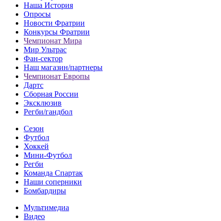
Наша История
Опросы
Новости Фратрии
Конкурсы Фратрии
Чемпионат Мира
Мир Ультрас
Фан-cектор
Наш магазин/партнеры
Чемпионат Европы
Дартс
Сборная России
Эксклюзив
Регби/гандбол
Сезон
Футбол
Хоккей
Мини-Футбол
Регби
Команда Спартак
Наши соперники
Бомбардиры
Мультимедиа
Видео