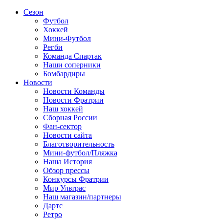
Сезон
Футбол
Хоккей
Мини-Футбол
Регби
Команда Спартак
Наши соперники
Бомбардиры
Новости
Новости Команды
Новости Фратрии
Наш хоккей
Сборная России
Фан-cектор
Новости сайта
Благотворительность
Мини-футбол/Пляжка
Наша История
Обзор прессы
Конкурсы Фратрии
Мир Ультрас
Наш магазин/партнеры
Дартс
Ретро