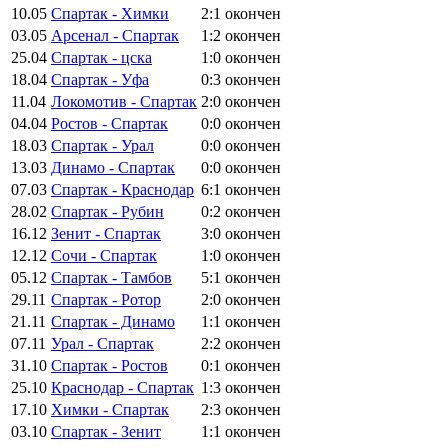
10.05
Спартак - Химки
2:1
окончен
03.05
Арсенал - Спартак
1:2
окончен
25.04
Спартак - цска
1:0
окончен
18.04
Спартак - Уфа
0:3
окончен
11.04
Локомотив - Спартак
2:0
окончен
04.04
Ростов - Спартак
0:0
окончен
18.03
Спартак - Урал
0:0
окончен
13.03
Динамо - Спартак
0:0
окончен
07.03
Спартак - Краснодар
6:1
окончен
28.02
Спартак - Рубин
0:2
окончен
16.12
Зенит - Спартак
3:0
окончен
12.12
Сочи - Спартак
1:0
окончен
05.12
Спартак - Тамбов
5:1
окончен
29.11
Спартак - Ротор
2:0
окончен
21.11
Спартак - Динамо
1:1
окончен
07.11
Урал - Спартак
2:2
окончен
31.10
Спартак - Ростов
0:1
окончен
25.10
Краснодар - Спартак
1:3
окончен
17.10
Химки - Спартак
2:3
окончен
03.10
Спартак - Зенит
1:1
окончен