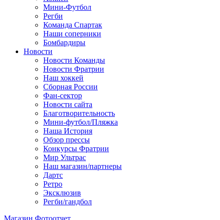
Мини-Футбол
Регби
Команда Спартак
Наши соперники
Бомбардиры
Новости
Новости Команды
Новости Фратрии
Наш хоккей
Сборная России
Фан-cектор
Новости сайта
Благотворительность
Мини-футбол/Пляжка
Наша История
Обзор прессы
Конкурсы Фратрии
Мир Ультрас
Наш магазин/партнеры
Дартс
Ретро
Эксклюзив
Регби/гандбол
Магазин
Фотоотчет