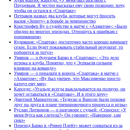
Хуан Карлос Карседо: «У меня был разговор с
Пруцевым. Я честно высказал ему свою позицию: хочу,
чтобы он остался в «Спартаке»
Петраков назвал два клуба, которые могут бросить
вызов «Зениту» в борьбе за чемпионство
Кристиофер Ву о судействе в матче с «Ахматом»: «Было
обидно во многих эпизодах. Отношусь к ошибкам с
пониманием»
Кудряшов: «Спартак» достаточно часто хорошо начинает
сезон. Если будет показывать стабильный результат, то
поборется за титул»
Умяров — о будущем Барко в «Спартаке»: «Это дело
игрока и клуба. Понятно, что у Эсекьеля сильное
влияние на команду»
Умяров — о пенальти в ворота «Спартака» в матче с
«Ахматом»: «Ву был уверен, что Максименко просто
катнул ему мяч»
Карседо: «Угальде всегда выкладывается на полную, он
хочет оставаться в «Спартаке». И я этого хочу»
Дмитрий Маркитесов: «Тедеско и Ваноли были похожи
друг на друга в плане тренировочного процесса и игры»
Руслан Литвинов — о разговоре с судьей: «Спросил: «У
меня бутса как слетела?» Он говорит: «Наверное, сам
снял»
Переход Барко в «Ривер Плейт» может сорваться из‑за