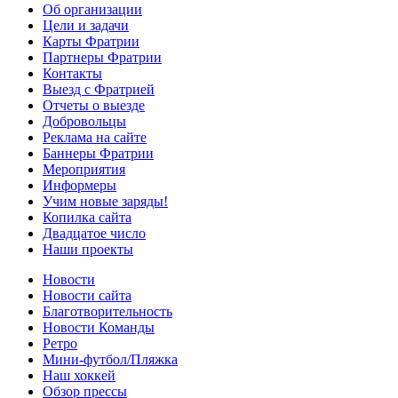
Об организации
Цели и задачи
Карты Фратрии
Партнеры Фратрии
Контакты
Выезд с Фратрией
Отчеты о выезде
Добровольцы
Реклама на сайте
Баннеры Фратрии
Мероприятия
Информеры
Учим новые заряды!
Копилка сайта
Двадцатое число
Наши проекты
Новости
Новости сайта
Благотворительность
Новости Команды
Ретро
Мини-футбол/Пляжка
Наш хоккей
Обзор прессы