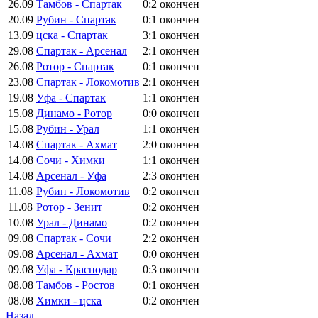
26.09
Тамбов - Спартак
0:2
окончен
20.09
Рубин - Спартак
0:1
окончен
13.09
цска - Спартак
3:1
окончен
29.08
Спартак - Арсенал
2:1
окончен
26.08
Ротор - Спартак
0:1
окончен
23.08
Спартак - Локомотив
2:1
окончен
19.08
Уфа - Спартак
1:1
окончен
15.08
Динамо - Ротор
0:0
окончен
15.08
Рубин - Урал
1:1
окончен
14.08
Спартак - Ахмат
2:0
окончен
14.08
Сочи - Химки
1:1
окончен
14.08
Арсенал - Уфа
2:3
окончен
11.08
Рубин - Локомотив
0:2
окончен
11.08
Ротор - Зенит
0:2
окончен
10.08
Урал - Динамо
0:2
окончен
09.08
Спартак - Сочи
2:2
окончен
09.08
Арсенал - Ахмат
0:0
окончен
09.08
Уфа - Краснодар
0:3
окончен
08.08
Тамбов - Ростов
0:1
окончен
08.08
Химки - цска
0:2
окончен
Назад