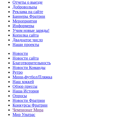
Отчеты о выезде
Добровольцы
Реклама на сайте
Баннеры Фратрии
Мероприятия
Информеры
Учим новые заряды!
Копилка сайта
Двадцатое число
Наши проекты
Новости
Новости сайта
Благотворительность
Новости Команды
Ретро
Мини-футбол/Пляжка
Наш хоккей
Обзор прессы
Наша История
Опросы
Новости Фратрии
Конкурсы Фратрии
Чемпионат Мира
Мир Ультрас