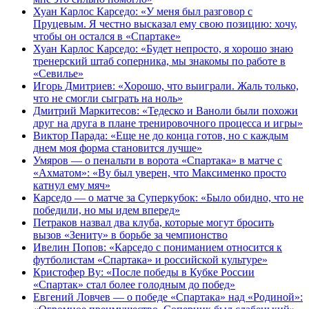
Хуан Карлос Карседо: «У меня был разговор с
Пруцевым. Я честно высказал ему свою позицию: хочу,
чтобы он остался в «Спартаке»
Хуан Карлос Карседо: «Будет непросто, я хорошо знаю
тренерский штаб соперника, мы знакомы по работе в
«Севилье»
Игорь Дмитриев: «Хорошо, что выиграли. Жаль только,
что не смогли сыграть на ноль»
Дмитрий Маркитесов: «Тедеско и Ваноли были похожи
друг на друга в плане тренировочного процесса и игры»
Виктор Парада: «Еще не до конца готов, но с каждым
днем моя форма становится лучше»
Умяров — о пенальти в ворота «Спартака» в матче с
«Ахматом»: «Ву был уверен, что Максименко просто
катнул ему мяч»
Карседо — о матче за Суперкубок: «Было обидно, что не
победили, но мы идем вперед»
Петраков назвал два клуба, которые могут бросить
вызов «Зениту» в борьбе за чемпионство
Ивелин Попов: «Карседо с пониманием относится к
футболистам «Спартака» и российской культуре»
Кристофер Ву: «После победы в Кубке России
«Спартак» стал более голодным до побед»
Евгений Ловчев — о победе «Спартака» над «Родиной»: