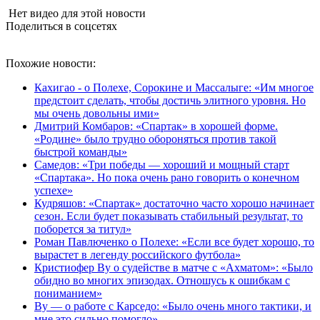
Нет видео для этой новости
Поделиться в соцсетях
Похожие новости:
Кахигао - о Полехе, Сорокине и Массалыге: «Им многое
предстоит сделать, чтобы достичь элитного уровня. Но
мы очень довольны ими»
Дмитрий Комбаров: «Спартак» в хорошей форме.
«Родине» было трудно обороняться против такой
быстрой команды»
Самедов: «Три победы — хороший и мощный старт
«Спартака». Но пока очень рано говорить о конечном
успехе»
Кудряшов: «Спартак» достаточно часто хорошо начинает
сезон. Если будет показывать стабильный результат, то
поборется за титул»
Роман Павлюченко о Полехе: «Если все будет хорошо, то
вырастет в легенду российского футбола»
Кристиофер Ву о судействе в матче с «Ахматом»: «Было
обидно во многих эпизодах. Отношусь к ошибкам с
пониманием»
Ву — о работе с Карседо: «Было очень много тактики, и
мне это сильно помогло»