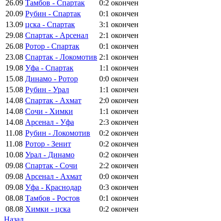
26.09
Тамбов - Спартак
0:2
окончен
20.09
Рубин - Спартак
0:1
окончен
13.09
цска - Спартак
3:1
окончен
29.08
Спартак - Арсенал
2:1
окончен
26.08
Ротор - Спартак
0:1
окончен
23.08
Спартак - Локомотив
2:1
окончен
19.08
Уфа - Спартак
1:1
окончен
15.08
Динамо - Ротор
0:0
окончен
15.08
Рубин - Урал
1:1
окончен
14.08
Спартак - Ахмат
2:0
окончен
14.08
Сочи - Химки
1:1
окончен
14.08
Арсенал - Уфа
2:3
окончен
11.08
Рубин - Локомотив
0:2
окончен
11.08
Ротор - Зенит
0:2
окончен
10.08
Урал - Динамо
0:2
окончен
09.08
Спартак - Сочи
2:2
окончен
09.08
Арсенал - Ахмат
0:0
окончен
09.08
Уфа - Краснодар
0:3
окончен
08.08
Тамбов - Ростов
0:1
окончен
08.08
Химки - цска
0:2
окончен
Назад