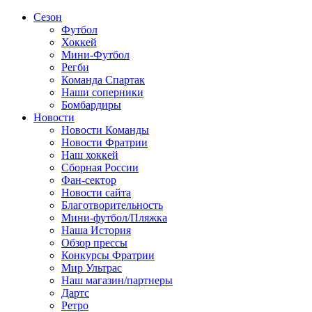
Сезон
Футбол
Хоккей
Мини-Футбол
Регби
Команда Спартак
Наши соперники
Бомбардиры
Новости
Новости Команды
Новости Фратрии
Наш хоккей
Сборная России
Фан-cектор
Новости сайта
Благотворительность
Мини-футбол/Пляжка
Наша История
Обзор прессы
Конкурсы Фратрии
Мир Ультрас
Наш магазин/партнеры
Дартс
Ретро