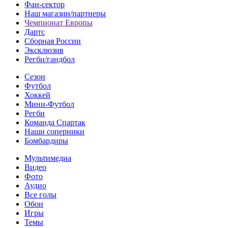
Фан-cектор
Наш магазин/партнеры
Чемпионат Европы
Дартс
Сборная России
Эксклюзив
Регби/гандбол
Сезон
Футбол
Хоккей
Мини-Футбол
Регби
Команда Спартак
Наши соперники
Бомбардиры
Мультимедиа
Видео
Фото
Аудио
Все голы
Обои
Игры
Темы