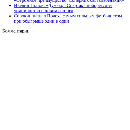
«Огромное преимущество. Соперник был слабенький»
Ивелин Попов: «Думаю, «Спартак» поборется за
чемпионство в новом сезоне»
Сорокин назвал Полеха самым сильным футболистом
при обыгрыше один в один
Комментарии