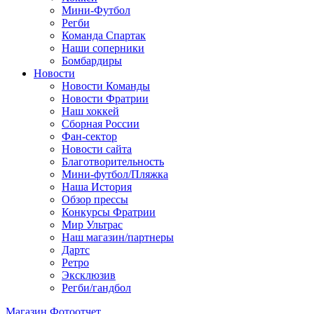
Мини-Футбол
Регби
Команда Спартак
Наши соперники
Бомбардиры
Новости
Новости Команды
Новости Фратрии
Наш хоккей
Сборная России
Фан-cектор
Новости сайта
Благотворительность
Мини-футбол/Пляжка
Наша История
Обзор прессы
Конкурсы Фратрии
Мир Ультрас
Наш магазин/партнеры
Дартс
Ретро
Эксклюзив
Регби/гандбол
Магазин
Фотоотчет