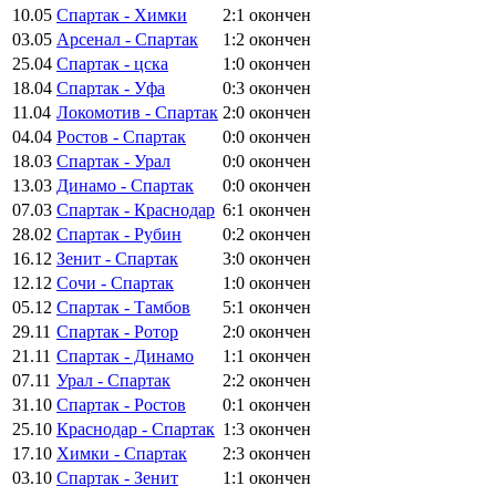
10.05
Спартак - Химки
2:1
окончен
03.05
Арсенал - Спартак
1:2
окончен
25.04
Спартак - цска
1:0
окончен
18.04
Спартак - Уфа
0:3
окончен
11.04
Локомотив - Спартак
2:0
окончен
04.04
Ростов - Спартак
0:0
окончен
18.03
Спартак - Урал
0:0
окончен
13.03
Динамо - Спартак
0:0
окончен
07.03
Спартак - Краснодар
6:1
окончен
28.02
Спартак - Рубин
0:2
окончен
16.12
Зенит - Спартак
3:0
окончен
12.12
Сочи - Спартак
1:0
окончен
05.12
Спартак - Тамбов
5:1
окончен
29.11
Спартак - Ротор
2:0
окончен
21.11
Спартак - Динамо
1:1
окончен
07.11
Урал - Спартак
2:2
окончен
31.10
Спартак - Ростов
0:1
окончен
25.10
Краснодар - Спартак
1:3
окончен
17.10
Химки - Спартак
2:3
окончен
03.10
Спартак - Зенит
1:1
окончен