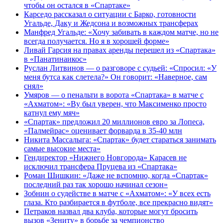
чтобы он остался в «Спартаке»
Карседо рассказал о ситуации с Барко, готовности
Угальде, Даку и Жедсона и возможных трансферах
Манфред Угальде: «Хочу забивать в каждом матче, но не
всегда получается. Но я в хорошей форме»
Ливай Гарсия на правах аренды перешел из «Спартака»
в «Панатинаикос»
Руслан Литвинов — о разговоре с судьей: «Спросил: «У
меня бутса как слетела?» Он говорит: «Наверное, сам
снял»
Умяров — о пенальти в ворота «Спартака» в матче с
«Ахматом»: «Ву был уверен, что Максименко просто
катнул ему мяч»
«Спартак» предложил 20 миллионов евро за Лопеса,
«Палмейрас» оценивает форварда в 35-40 млн
Никита Массалыга: «Спартак» будет стараться занимать
самые высокие места»
Гендиректор «Нижнего Новгорода» Карасев не
исключил трансфера Пруцева из «Спартака»
Роман Шишкин: «Даже не вспомню, когда «Спартак»
последний раз так хорошо начинал сезон»
Зобнин о судействе в матче с «Ахматом»: «У всех есть
глаза. Кто разбирается в футболе, все прекрасно видят»
Петраков назвал два клуба, которые могут бросить
вызов «Зениту» в борьбе за чемпионство