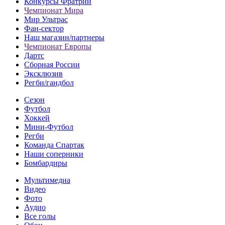
Конкурсы Фратрии
Чемпионат Мира
Мир Ультрас
Фан-cектор
Наш магазин/партнеры
Чемпионат Европы
Дартс
Сборная России
Эксклюзив
Регби/гандбол
Сезон
Футбол
Хоккей
Мини-Футбол
Регби
Команда Спартак
Наши соперники
Бомбардиры
Мультимедиа
Видео
Фото
Аудио
Все голы