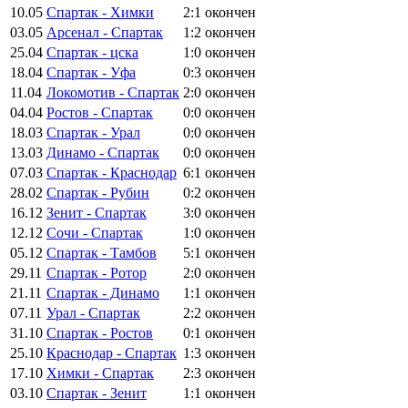
10.05
Спартак - Химки
2:1
окончен
03.05
Арсенал - Спартак
1:2
окончен
25.04
Спартак - цска
1:0
окончен
18.04
Спартак - Уфа
0:3
окончен
11.04
Локомотив - Спартак
2:0
окончен
04.04
Ростов - Спартак
0:0
окончен
18.03
Спартак - Урал
0:0
окончен
13.03
Динамо - Спартак
0:0
окончен
07.03
Спартак - Краснодар
6:1
окончен
28.02
Спартак - Рубин
0:2
окончен
16.12
Зенит - Спартак
3:0
окончен
12.12
Сочи - Спартак
1:0
окончен
05.12
Спартак - Тамбов
5:1
окончен
29.11
Спартак - Ротор
2:0
окончен
21.11
Спартак - Динамо
1:1
окончен
07.11
Урал - Спартак
2:2
окончен
31.10
Спартак - Ростов
0:1
окончен
25.10
Краснодар - Спартак
1:3
окончен
17.10
Химки - Спартак
2:3
окончен
03.10
Спартак - Зенит
1:1
окончен