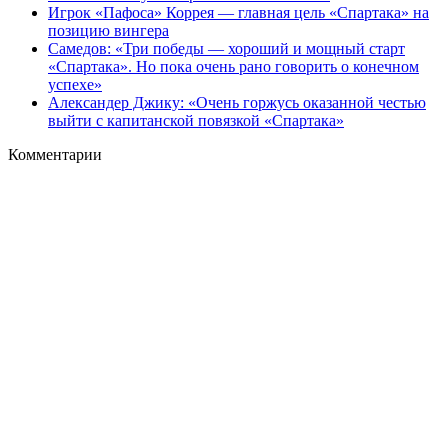
Игрок «Пафоса» Коррея — главная цель «Спартака» на
позицию вингера
Самедов: «Три победы — хороший и мощный старт
«Спартака». Но пока очень рано говорить о конечном
успехе»
Александер Джику: «Очень горжусь оказанной честью
выйти с капитанской повязкой «Спартака»
Комментарии