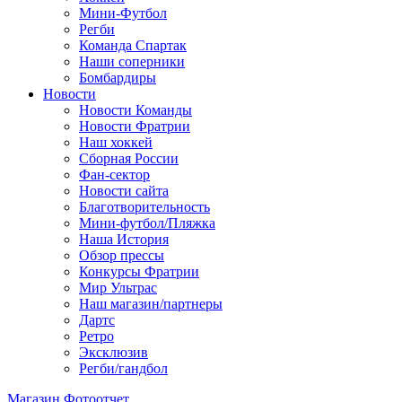
Мини-Футбол
Регби
Команда Спартак
Наши соперники
Бомбардиры
Новости
Новости Команды
Новости Фратрии
Наш хоккей
Сборная России
Фан-cектор
Новости сайта
Благотворительность
Мини-футбол/Пляжка
Наша История
Обзор прессы
Конкурсы Фратрии
Мир Ультрас
Наш магазин/партнеры
Дартс
Ретро
Эксклюзив
Регби/гандбол
Магазин
Фотоотчет