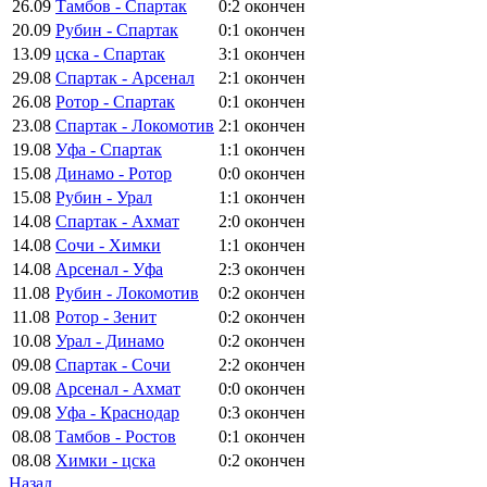
26.09
Тамбов - Спартак
0:2
окончен
20.09
Рубин - Спартак
0:1
окончен
13.09
цска - Спартак
3:1
окончен
29.08
Спартак - Арсенал
2:1
окончен
26.08
Ротор - Спартак
0:1
окончен
23.08
Спартак - Локомотив
2:1
окончен
19.08
Уфа - Спартак
1:1
окончен
15.08
Динамо - Ротор
0:0
окончен
15.08
Рубин - Урал
1:1
окончен
14.08
Спартак - Ахмат
2:0
окончен
14.08
Сочи - Химки
1:1
окончен
14.08
Арсенал - Уфа
2:3
окончен
11.08
Рубин - Локомотив
0:2
окончен
11.08
Ротор - Зенит
0:2
окончен
10.08
Урал - Динамо
0:2
окончен
09.08
Спартак - Сочи
2:2
окончен
09.08
Арсенал - Ахмат
0:0
окончен
09.08
Уфа - Краснодар
0:3
окончен
08.08
Тамбов - Ростов
0:1
окончен
08.08
Химки - цска
0:2
окончен
Назад