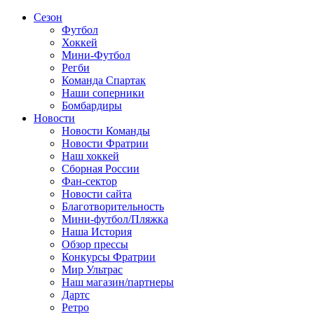
Сезон
Футбол
Хоккей
Мини-Футбол
Регби
Команда Спартак
Наши соперники
Бомбардиры
Новости
Новости Команды
Новости Фратрии
Наш хоккей
Сборная России
Фан-cектор
Новости сайта
Благотворительность
Мини-футбол/Пляжка
Наша История
Обзор прессы
Конкурсы Фратрии
Мир Ультрас
Наш магазин/партнеры
Дартс
Ретро