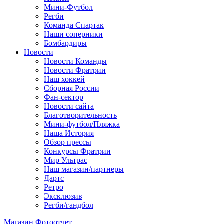
Мини-Футбол
Регби
Команда Спартак
Наши соперники
Бомбардиры
Новости
Новости Команды
Новости Фратрии
Наш хоккей
Сборная России
Фан-cектор
Новости сайта
Благотворительность
Мини-футбол/Пляжка
Наша История
Обзор прессы
Конкурсы Фратрии
Мир Ультрас
Наш магазин/партнеры
Дартс
Ретро
Эксклюзив
Регби/гандбол
Магазин
Фотоотчет