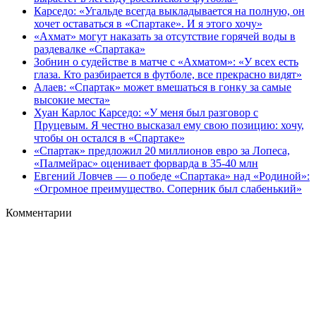
Карседо: «Угальде всегда выкладывается на полную, он
хочет оставаться в «Спартаке». И я этого хочу»
«Ахмат» могут наказать за отсутствие горячей воды в
раздевалке «Спартака»
Зобнин о судействе в матче с «Ахматом»: «У всех есть
глаза. Кто разбирается в футболе, все прекрасно видят»
Алаев: «Спартак» может вмешаться в гонку за самые
высокие места»
Хуан Карлос Карседо: «У меня был разговор с
Пруцевым. Я честно высказал ему свою позицию: хочу,
чтобы он остался в «Спартаке»
«Спартак» предложил 20 миллионов евро за Лопеса,
«Палмейрас» оценивает форварда в 35-40 млн
Евгений Ловчев — о победе «Спартака» над «Родиной»:
«Огромное преимущество. Соперник был слабенький»
Комментарии