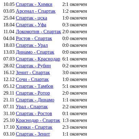
10.05
Спартак - Химки
2:1
окончен
03.05
Арсенал - Спартак
1:2
окончен
25.04
Спартак - цска
1:0
окончен
18.04
Спартак - Уфа
0:3
окончен
11.04
Локомотив - Спартак
2:0
окончен
04.04
Ростов - Спартак
0:0
окончен
18.03
Спартак - Урал
0:0
окончен
13.03
Динамо - Спартак
0:0
окончен
07.03
Спартак - Краснодар
6:1
окончен
28.02
Спартак - Рубин
0:2
окончен
16.12
Зенит - Спартак
3:0
окончен
12.12
Сочи - Спартак
1:0
окончен
05.12
Спартак - Тамбов
5:1
окончен
29.11
Спартак - Ротор
2:0
окончен
21.11
Спартак - Динамо
1:1
окончен
07.11
Урал - Спартак
2:2
окончен
31.10
Спартак - Ростов
0:1
окончен
25.10
Краснодар - Спартак
1:3
окончен
17.10
Химки - Спартак
2:3
окончен
03.10
Спартак - Зенит
1:1
окончен