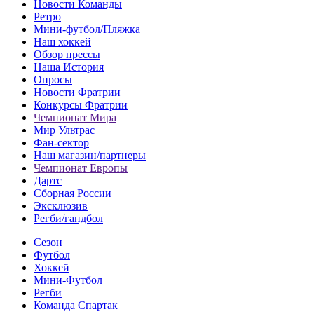
Новости Команды
Ретро
Мини-футбол/Пляжка
Наш хоккей
Обзор прессы
Наша История
Опросы
Новости Фратрии
Конкурсы Фратрии
Чемпионат Мира
Мир Ультрас
Фан-cектор
Наш магазин/партнеры
Чемпионат Европы
Дартс
Сборная России
Эксклюзив
Регби/гандбол
Сезон
Футбол
Хоккей
Мини-Футбол
Регби
Команда Спартак