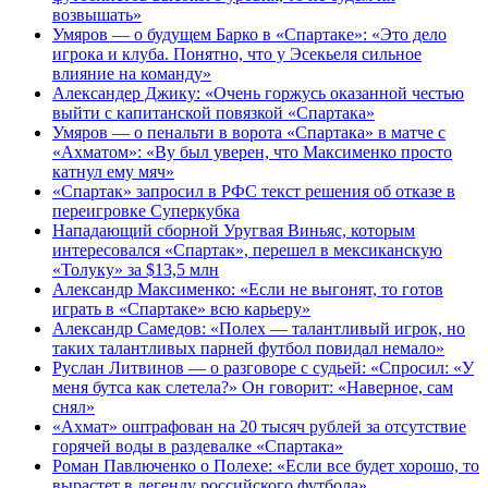
возвышать»
Умяров — о будущем Барко в «Спартаке»: «Это дело
игрока и клуба. Понятно, что у Эсекьеля сильное
влияние на команду»
Александер Джику: «Очень горжусь оказанной честью
выйти с капитанской повязкой «Спартака»
Умяров — о пенальти в ворота «Спартака» в матче с
«Ахматом»: «Ву был уверен, что Максименко просто
катнул ему мяч»
«Спартак» запросил в РФС текст решения об отказе в
переигровке Суперкубка
Нападающий сборной Уругвая Виньяс, которым
интересовался «Спартак», перешел в мексиканскую
«Толуку» за $13,5 млн
Александр Максименко: «Если не выгонят, то готов
играть в «Спартаке» всю карьеру»
Александр Самедов: «Полех — талантливый игрок, но
таких талантливых парней футбол повидал немало»
Руслан Литвинов — о разговоре с судьей: «Спросил: «У
меня бутса как слетела?» Он говорит: «Наверное, сам
снял»
«Ахмат» оштрафован на 20 тысяч рублей за отсутствие
горячей воды в раздевалке «Спартака»
Роман Павлюченко о Полехе: «Если все будет хорошо, то
вырастет в легенду российского футбола»