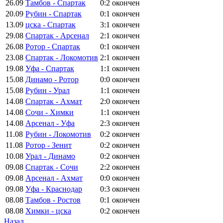
26.09
Тамбов - Спартак
0:2
окончен
20.09
Рубин - Спартак
0:1
окончен
13.09
цска - Спартак
3:1
окончен
29.08
Спартак - Арсенал
2:1
окончен
26.08
Ротор - Спартак
0:1
окончен
23.08
Спартак - Локомотив
2:1
окончен
19.08
Уфа - Спартак
1:1
окончен
15.08
Динамо - Ротор
0:0
окончен
15.08
Рубин - Урал
1:1
окончен
14.08
Спартак - Ахмат
2:0
окончен
14.08
Сочи - Химки
1:1
окончен
14.08
Арсенал - Уфа
2:3
окончен
11.08
Рубин - Локомотив
0:2
окончен
11.08
Ротор - Зенит
0:2
окончен
10.08
Урал - Динамо
0:2
окончен
09.08
Спартак - Сочи
2:2
окончен
09.08
Арсенал - Ахмат
0:0
окончен
09.08
Уфа - Краснодар
0:3
окончен
08.08
Тамбов - Ростов
0:1
окончен
08.08
Химки - цска
0:2
окончен
Назад