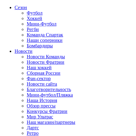
Сезон
Футбол
Хоккей
Мини-Футбол
Регби
Команда Спартак
Наши соперники
Бомбардиры
Новости
Новости Команды
Новости Фратрии
Наш хоккей
Сборная России
Фан-cектор
Новости сайта
Благотворительность
Мини-футбол/Пляжка
Наша История
Обзор прессы
Конкурсы Фратрии
Мир Ультрас
Наш магазин/партнеры
Дартс
Ретро