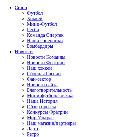
Сезон
Футбол
Хоккей
Мини-Футбол
Регби
Команда Спартак
Наши соперники
Бомбардиры
Новости
Новости Команды
Новости Фратрии
Наш хоккей
Сборная России
Фан-cектор
Новости сайта
Благотворительность
Мини-футбол/Пляжка
Наша История
Обзор прессы
Конкурсы Фратрии
Мир Ультрас
Наш магазин/партнеры
Дартс
Ретро