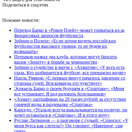
Поделиться в соцсетях
Похожие новости:
Переход Барко в «Ривер Плейт» может сорваться из‑за
финансовых запросов футболиста
Зобнин о Полехе: «Если хотим видеть российских
футболистов высокого уровня, то не будем их
возвышать»
Петраков назвал два клуба, которые могут бросить
вызов «Зениту» в борьбе за чемпионство
Зобнин о судействе в матче с «Ахматом»: «У всех есть
глаза. Кто разбирается в футболе, все прекрасно видят»
Наиль Умяров: «С первых минут началось давление со
стороны судей. Вся команда это чувствует»
Эсекьель Барко о своем будущем в «Спартаке»: «Меня
все устраивает. Я рад радовать болельщиков»
«Ахмат» оштрафован на 20 тысяч рублей за отсутствие
горячей воды в раздевалке «Спартака»
Карседо: «Угальде всегда выкладывается на полную, он
хочет оставаться в «Спартаке». И я этого хочу»
Руслан Литвинов — о разговоре с судьей: «Спросил: «У
меня бутса как слетела?» Он говорит: «Наверное, сам
снял»