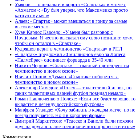
Умяров — о пенальти в ворота «Спартака» в матче с
«Ахматом»: «Ву был уверен, что Максименко просто
катнул ему мяч»
Алаев: «Спартак» может вмешаться в гонку за самые
высокие места»
Хуан Карлос Карседо: «У меня был разговор с
Пруцевым. Я честно высказал ему свою позицию: хочу,
чтобы он остался в «Спартаке»
Кудряшов верит в чемпионство «Спартака» в РПЛ
«Спартак» предложил 20 миллионов евро за Лопеса,
«Палмейрас» оценивает форварда в 35-40 млн
Никита Чернов: «Спартак» — главный претендент на
чемпионство в новом сезоне»
Ивелин Попов: «Думаю, «Спартак» поборется за
чемпионство в новом сезоне»
Александр Самедов: «Полех — талантливый игрок, но
таких талантливых парней футбол повидал немало»
Роман Павлюченко о Полехе: «Если все будет хорошо, то
вырастет в легенду российского футбола»
Манфред Угальде: «Хочу забивать в каждом матче, но не
всегда получается. Но я в хорошей форме»
Дмитрий Маркитесов: «Тедеско и Ваноли были похожи
друг на друга в плане тренировочного процесса и игры»
Комментарии