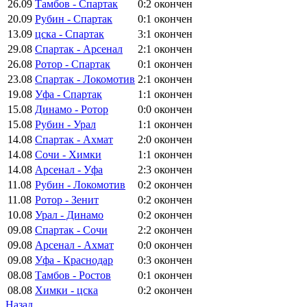
26.09
Тамбов - Спартак
0:2
окончен
20.09
Рубин - Спартак
0:1
окончен
13.09
цска - Спартак
3:1
окончен
29.08
Спартак - Арсенал
2:1
окончен
26.08
Ротор - Спартак
0:1
окончен
23.08
Спартак - Локомотив
2:1
окончен
19.08
Уфа - Спартак
1:1
окончен
15.08
Динамо - Ротор
0:0
окончен
15.08
Рубин - Урал
1:1
окончен
14.08
Спартак - Ахмат
2:0
окончен
14.08
Сочи - Химки
1:1
окончен
14.08
Арсенал - Уфа
2:3
окончен
11.08
Рубин - Локомотив
0:2
окончен
11.08
Ротор - Зенит
0:2
окончен
10.08
Урал - Динамо
0:2
окончен
09.08
Спартак - Сочи
2:2
окончен
09.08
Арсенал - Ахмат
0:0
окончен
09.08
Уфа - Краснодар
0:3
окончен
08.08
Тамбов - Ростов
0:1
окончен
08.08
Химки - цска
0:2
окончен
Назад