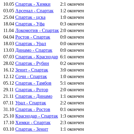
10.05
Спартак - Химки
2:1
окончен
03.05
Арсенал - Спартак
1:2
окончен
25.04
Спартак - цска
1:0
окончен
18.04
Спартак - Уфа
0:3
окончен
11.04
Локомотив - Спартак
2:0
окончен
04.04
Ростов - Спартак
0:0
окончен
18.03
Спартак - Урал
0:0
окончен
13.03
Динамо - Спартак
0:0
окончен
07.03
Спартак - Краснодар
6:1
окончен
28.02
Спартак - Рубин
0:2
окончен
16.12
Зенит - Спартак
3:0
окончен
12.12
Сочи - Спартак
1:0
окончен
05.12
Спартак - Тамбов
5:1
окончен
29.11
Спартак - Ротор
2:0
окончен
21.11
Спартак - Динамо
1:1
окончен
07.11
Урал - Спартак
2:2
окончен
31.10
Спартак - Ростов
0:1
окончен
25.10
Краснодар - Спартак
1:3
окончен
17.10
Химки - Спартак
2:3
окончен
03.10
Спартак - Зенит
1:1
окончен