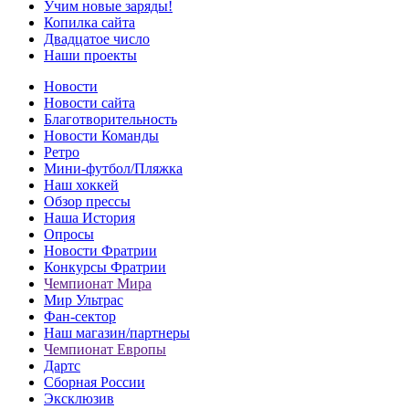
Учим новые заряды!
Копилка сайта
Двадцатое число
Наши проекты
Новости
Новости сайта
Благотворительность
Новости Команды
Ретро
Мини-футбол/Пляжка
Наш хоккей
Обзор прессы
Наша История
Опросы
Новости Фратрии
Конкурсы Фратрии
Чемпионат Мира
Мир Ультрас
Фан-cектор
Наш магазин/партнеры
Чемпионат Европы
Дартс
Сборная России
Эксклюзив