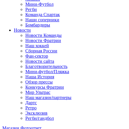
Мини-Футбол
Регби
Команда Спартак
Наши соперники
Бомбардиры
Новости
Новости Команды
Новости Фратрии
Наш хоккей
Сборная России
Фан-cектор
Новости сайта
Благотворительность
Мини-футбол/Пляжка
Наша История
Обзор прессы
Конкурсы Фратрии
Мир Ультрас
Наш магазин/партнеры
Дартс
Ретро
Эксклюзив
Регби/гандбол
Магазин
Фотоотчет