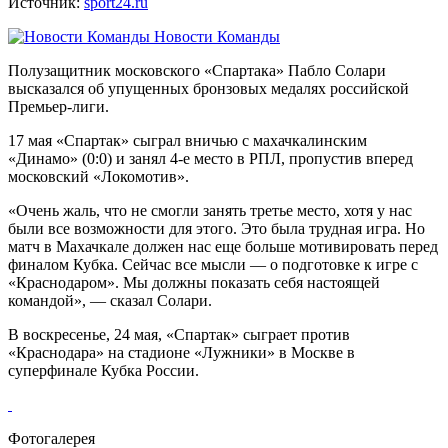
Источник:
sport24.ru
Новости Команды
Полузащитник московского «Спартака» Пабло Солари
высказался об упущенных бронзовых медалях российской
Премьер-лиги.
17 мая
«Спартак»
сыграл вничью с махачкалинским
«Динамо» (0:0) и занял 4-е место в
РПЛ
, пропустив вперед
московский «Локомотив».
«Очень жаль, что не смогли занять третье место, хотя у нас
были все возможности для этого. Это была трудная игра. Но
матч в Махачкале должен нас еще больше мотивировать перед
финалом Кубка. Сейчас все мысли — о подготовке к игре с
«Краснодаром». Мы должны показать себя настоящей
командой», — сказал
Солари.
В воскресенье, 24 мая,
«Спартак»
сыграет против
«Краснодара» на стадионе «Лужники» в Москве в
суперфинале
Кубка России
.
Фотогалерея