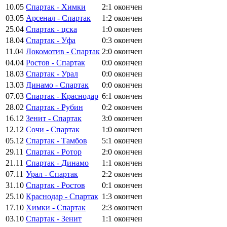
10.05
Спартак - Химки
2:1
окончен
03.05
Арсенал - Спартак
1:2
окончен
25.04
Спартак - цска
1:0
окончен
18.04
Спартак - Уфа
0:3
окончен
11.04
Локомотив - Спартак
2:0
окончен
04.04
Ростов - Спартак
0:0
окончен
18.03
Спартак - Урал
0:0
окончен
13.03
Динамо - Спартак
0:0
окончен
07.03
Спартак - Краснодар
6:1
окончен
28.02
Спартак - Рубин
0:2
окончен
16.12
Зенит - Спартак
3:0
окончен
12.12
Сочи - Спартак
1:0
окончен
05.12
Спартак - Тамбов
5:1
окончен
29.11
Спартак - Ротор
2:0
окончен
21.11
Спартак - Динамо
1:1
окончен
07.11
Урал - Спартак
2:2
окончен
31.10
Спартак - Ростов
0:1
окончен
25.10
Краснодар - Спартак
1:3
окончен
17.10
Химки - Спартак
2:3
окончен
03.10
Спартак - Зенит
1:1
окончен