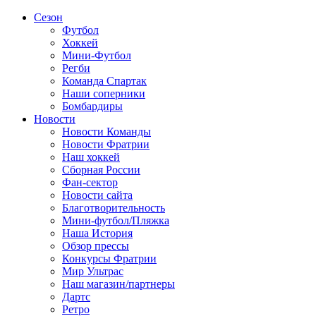
Сезон
Футбол
Хоккей
Мини-Футбол
Регби
Команда Спартак
Наши соперники
Бомбардиры
Новости
Новости Команды
Новости Фратрии
Наш хоккей
Сборная России
Фан-cектор
Новости сайта
Благотворительность
Мини-футбол/Пляжка
Наша История
Обзор прессы
Конкурсы Фратрии
Мир Ультрас
Наш магазин/партнеры
Дартс
Ретро