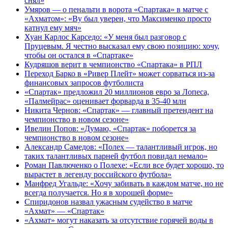
снял»
Умяров — о пенальти в ворота «Спартака» в матче с
«Ахматом»: «Ву был уверен, что Максименко просто
катнул ему мяч»
Хуан Карлос Карседо: «У меня был разговор с
Пруцевым. Я честно высказал ему свою позицию: хочу,
чтобы он остался в «Спартаке»
Кудряшов верит в чемпионство «Спартака» в РПЛ
Переход Барко в «Ривер Плейт» может сорваться из‑за
финансовых запросов футболиста
«Спартак» предложил 20 миллионов евро за Лопеса,
«Палмейрас» оценивает форварда в 35-40 млн
Никита Чернов: «Спартак» — главный претендент на
чемпионство в новом сезоне»
Ивелин Попов: «Думаю, «Спартак» поборется за
чемпионство в новом сезоне»
Александр Самедов: «Полех — талантливый игрок, но
таких талантливых парней футбол повидал немало»
Роман Павлюченко о Полехе: «Если все будет хорошо, то
вырастет в легенду российского футбола»
Манфред Угальде: «Хочу забивать в каждом матче, но не
всегда получается. Но я в хорошей форме»
Спиридонов назвал ужасным судейство в матче
«Ахмат» — «Спартак»
«Ахмат» могут наказать за отсутствие горячей воды в