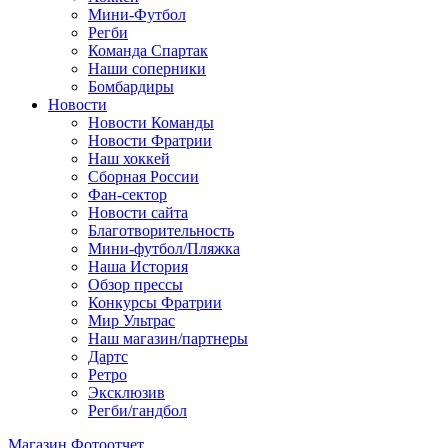
Мини-Футбол
Регби
Команда Спартак
Наши соперники
Бомбардиры
Новости
Новости Команды
Новости Фратрии
Наш хоккей
Сборная России
Фан-cектор
Новости сайта
Благотворительность
Мини-футбол/Пляжка
Наша История
Обзор прессы
Конкурсы Фратрии
Мир Ультрас
Наш магазин/партнеры
Дартс
Ретро
Эксклюзив
Регби/гандбол
Магазин
Фотоотчет