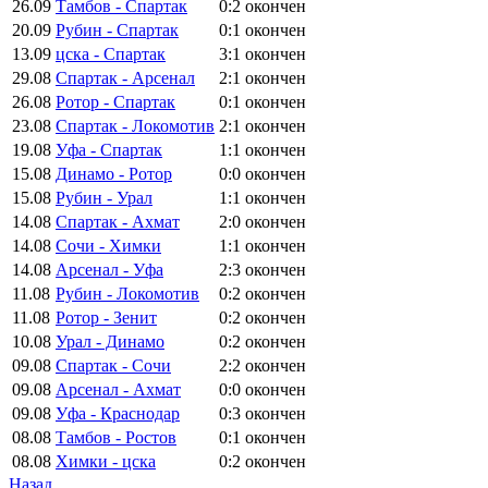
26.09
Тамбов - Спартак
0:2
окончен
20.09
Рубин - Спартак
0:1
окончен
13.09
цска - Спартак
3:1
окончен
29.08
Спартак - Арсенал
2:1
окончен
26.08
Ротор - Спартак
0:1
окончен
23.08
Спартак - Локомотив
2:1
окончен
19.08
Уфа - Спартак
1:1
окончен
15.08
Динамо - Ротор
0:0
окончен
15.08
Рубин - Урал
1:1
окончен
14.08
Спартак - Ахмат
2:0
окончен
14.08
Сочи - Химки
1:1
окончен
14.08
Арсенал - Уфа
2:3
окончен
11.08
Рубин - Локомотив
0:2
окончен
11.08
Ротор - Зенит
0:2
окончен
10.08
Урал - Динамо
0:2
окончен
09.08
Спартак - Сочи
2:2
окончен
09.08
Арсенал - Ахмат
0:0
окончен
09.08
Уфа - Краснодар
0:3
окончен
08.08
Тамбов - Ростов
0:1
окончен
08.08
Химки - цска
0:2
окончен
Назад