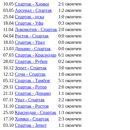
10.05
Спартак - Химки
2:1
окончен
03.05
Арсенал - Спартак
1:2
окончен
25.04
Спартак - цска
1:0
окончен
18.04
Спартак - Уфа
0:3
окончен
11.04
Локомотив - Спартак
2:0
окончен
04.04
Ростов - Спартак
0:0
окончен
18.03
Спартак - Урал
0:0
окончен
13.03
Динамо - Спартак
0:0
окончен
07.03
Спартак - Краснодар
6:1
окончен
28.02
Спартак - Рубин
0:2
окончен
16.12
Зенит - Спартак
3:0
окончен
12.12
Сочи - Спартак
1:0
окончен
05.12
Спартак - Тамбов
5:1
окончен
29.11
Спартак - Ротор
2:0
окончен
21.11
Спартак - Динамо
1:1
окончен
07.11
Урал - Спартак
2:2
окончен
31.10
Спартак - Ростов
0:1
окончен
25.10
Краснодар - Спартак
1:3
окончен
17.10
Химки - Спартак
2:3
окончен
03.10
Спартак - Зенит
1:1
окончен