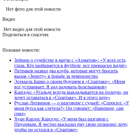
Нет фото для этой новости
Видео
Нет видео для этой новости
Поделиться в соцсетях
Похожие новости:
Зобнин о судействе в матче с «Ахматом»: «У всех есть
глаза. Кто разбирается в футболе, все прекрасно видят»
Петраков назвал два клуба, которые могут бросить
вызов «Зениту» в борьбе за чемпионство
Эсекьель Барко о своем будущем в «Спартаке»: «Меня
все устраивает. Я рад радовать болельщиков»
Карседо: «Угальде всегда выкладывается на полную, он
хочет оставаться в «Спартаке». И я этого хочу»
Руслан Литвинов — о разговоре с судьей: «Спросил: «У
меня бутса как слетела?» Он говорит: «Наверное, сам
снял»
Хуан Карлос Карседо: «У меня был разговор с
Пруцевым. Я честно высказал ему свою позицию: хочу,
чтобы он остался в «Спартаке»