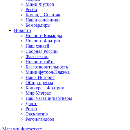
Мини-Футбол
Регби
Команда Спартак
Наши соперники
Бомбардиры
Новости
Новости Команды
Новости Фратрии
Наш хоккей
Сборная России
Фан-cектор
Новости сайта
Благотворительность
Мини-футбол/Пляжка
Наша История
Обзор прессы
Конкурсы Фратрии
Мир Ультрас
Наш магазин/партнеры
Дартс
Ретро
Эксклюзив
Регби/гандбол
Магазин
Фотоотчет