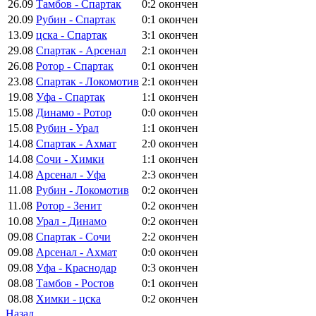
26.09
Тамбов - Спартак
0:2
окончен
20.09
Рубин - Спартак
0:1
окончен
13.09
цска - Спартак
3:1
окончен
29.08
Спартак - Арсенал
2:1
окончен
26.08
Ротор - Спартак
0:1
окончен
23.08
Спартак - Локомотив
2:1
окончен
19.08
Уфа - Спартак
1:1
окончен
15.08
Динамо - Ротор
0:0
окончен
15.08
Рубин - Урал
1:1
окончен
14.08
Спартак - Ахмат
2:0
окончен
14.08
Сочи - Химки
1:1
окончен
14.08
Арсенал - Уфа
2:3
окончен
11.08
Рубин - Локомотив
0:2
окончен
11.08
Ротор - Зенит
0:2
окончен
10.08
Урал - Динамо
0:2
окончен
09.08
Спартак - Сочи
2:2
окончен
09.08
Арсенал - Ахмат
0:0
окончен
09.08
Уфа - Краснодар
0:3
окончен
08.08
Тамбов - Ростов
0:1
окончен
08.08
Химки - цска
0:2
окончен
Назад