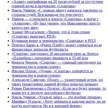
«Ахмат» оштрафован на 20 тысяч рублей за отсутствие
горячей воды в раздевалке «Спартака»
Наиль Умяров: «С первых минут началось давление со
стороны судей. Вся команда это чувствует»
Умяров — о пенальти в ворота «Спартака» в матче с
«Ахматом»: «Ву был уверен, что Максименко просто
катнул ему мяч»
Азамат Мусагалиев: «Уверен, что в этом сезоне
«Спартак» выиграет РПЛ»
Кудряшов верит в чемпионство «Спартака» в РПЛ
Переход Барко в «Ривер Плейт» может сорваться из‑за
финансовых запросов футболиста
«Спартак» предложил 20 миллионов евро за Лопеса,
«Палмейрас» оценивает форварда в 35-40 млн
Никита Чернов: «Спартак» — главный претендент на
чемпионство в новом сезоне»
Ивелин Попов: «Думаю, «Спартак» поборется за
чемпионство в новом сезоне»
Александр Самедов: «Полех — талантливый игрок, но
таких талантливых парней футбол повидал немало»
Роман Павлюченко о Полехе: «Если все будет хорошо, то
вырастет в легенду российского футбола»
Наиль Умяров: «Угальде забил — это вообще прорыв»
Манфред Угальде: «Хочу забивать в каждом матче, но не
всегда получается. Но я в хорошей форме»