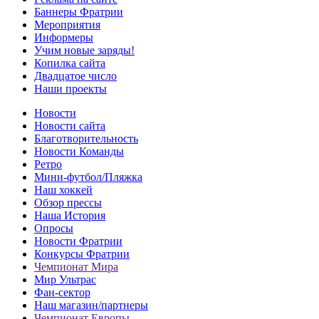
Баннеры Фратрии
Мероприятия
Информеры
Учим новые заряды!
Копилка сайта
Двадцатое число
Наши проекты
Новости
Новости сайта
Благотворительность
Новости Команды
Ретро
Мини-футбол/Пляжка
Наш хоккей
Обзор прессы
Наша История
Опросы
Новости Фратрии
Конкурсы Фратрии
Чемпионат Мира
Мир Ультрас
Фан-cектор
Наш магазин/партнеры
Чемпионат Европы