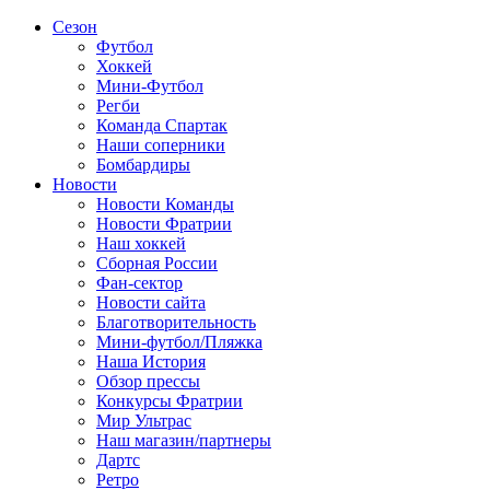
Сезон
Футбол
Хоккей
Мини-Футбол
Регби
Команда Спартак
Наши соперники
Бомбардиры
Новости
Новости Команды
Новости Фратрии
Наш хоккей
Сборная России
Фан-cектор
Новости сайта
Благотворительность
Мини-футбол/Пляжка
Наша История
Обзор прессы
Конкурсы Фратрии
Мир Ультрас
Наш магазин/партнеры
Дартс
Ретро