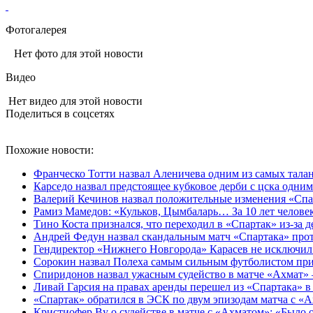
Фотогалерея
Нет фото для этой новости
Видео
Нет видео для этой новости
Поделиться в соцсетях
Похожие новости:
Франческо Тотти назвал Аленичева одним из самых тала
Карседо назвал предстоящее кубковое дерби с цска одним
Валерий Кечинов назвал положительные изменения «Спа
Рамиз Мамедов: «Кульков, Цымбаларь… За 10 лет челове
Тино Коста признался, что переходил в «Спартак» из-за д
Андрей Федун назвал скандальным матч «Спартака» про
Гендиректор «Нижнего Новгорода» Карасев не исключил
Сорокин назвал Полеха самым сильным футболистом пр
Спиридонов назвал ужасным судейство в матче «Ахмат»
Ливай Гарсия на правах аренды перешел из «Спартака» 
«Спартак» обратился в ЭСК по двум эпизодам матча с «
Кристиофер Ву о судействе в матче с «Ахматом»: «Было