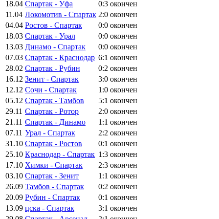
18.04
Спартак - Уфа
0:3
окончен
11.04
Локомотив - Спартак
2:0
окончен
04.04
Ростов - Спартак
0:0
окончен
18.03
Спартак - Урал
0:0
окончен
13.03
Динамо - Спартак
0:0
окончен
07.03
Спартак - Краснодар
6:1
окончен
28.02
Спартак - Рубин
0:2
окончен
16.12
Зенит - Спартак
3:0
окончен
12.12
Сочи - Спартак
1:0
окончен
05.12
Спартак - Тамбов
5:1
окончен
29.11
Спартак - Ротор
2:0
окончен
21.11
Спартак - Динамо
1:1
окончен
07.11
Урал - Спартак
2:2
окончен
31.10
Спартак - Ростов
0:1
окончен
25.10
Краснодар - Спартак
1:3
окончен
17.10
Химки - Спартак
2:3
окончен
03.10
Спартак - Зенит
1:1
окончен
26.09
Тамбов - Спартак
0:2
окончен
20.09
Рубин - Спартак
0:1
окончен
13.09
цска - Спартак
3:1
окончен
29.08
Спартак - Арсенал
2:1
окончен