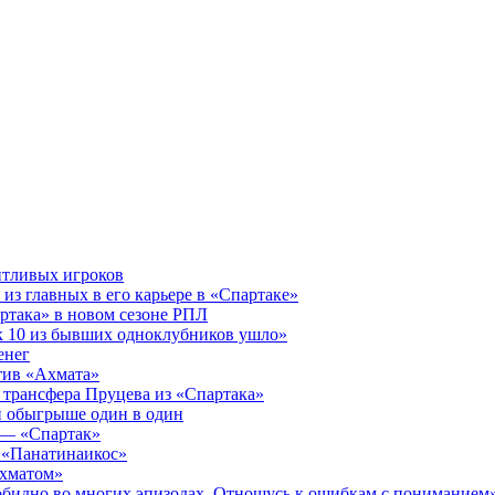
нтливых игроков
 из главных в его карьере в «Спартаке»
ртака» в новом сезоне РПЛ
к 10 из бывших одноклубников ушло»
енег
тив «Ахмата»
 трансфера Пруцева из «Спартака»
и обыгрыше один в один
 — «Спартак»
в «Панатинаикос»
Ахматом»
 обидно во многих эпизодах. Отношусь к ошибкам с пониманием