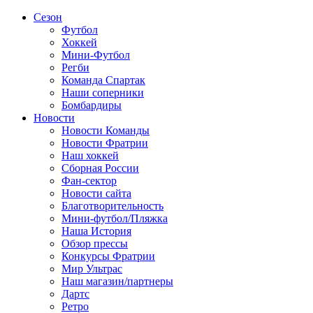
Сезон
Футбол
Хоккей
Мини-Футбол
Регби
Команда Спартак
Наши соперники
Бомбардиры
Новости
Новости Команды
Новости Фратрии
Наш хоккей
Сборная России
Фан-cектор
Новости сайта
Благотворительность
Мини-футбол/Пляжка
Наша История
Обзор прессы
Конкурсы Фратрии
Мир Ультрас
Наш магазин/партнеры
Дартс
Ретро