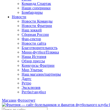
Команда Спартак
Наши соперники
Бомбардиры
Новости
Новости Команды
Новости Фратрии
Наш хоккей
Сборная России
Фан-cектор
Новости сайта
Благотворительность
Мини-футбол/Пляжка
Наша История
Обзор прессы
Конкурсы Фратрии
Мир Ультрас
Наш магазин/партнеры
Дартс
Ретро
Эксклюзив
Регби/гандбол
Магазин
Фотоотчет