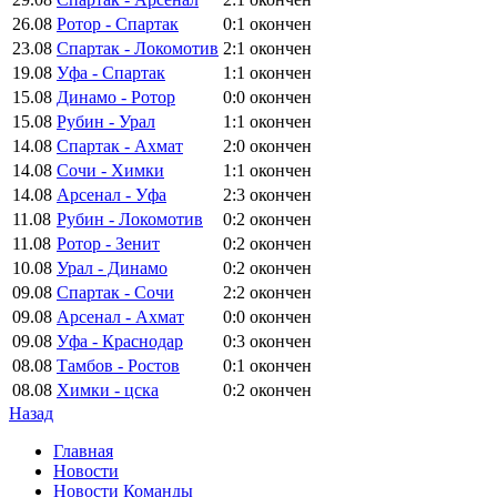
26.08
Ротор - Спартак
0:1
окончен
23.08
Спартак - Локомотив
2:1
окончен
19.08
Уфа - Спартак
1:1
окончен
15.08
Динамо - Ротор
0:0
окончен
15.08
Рубин - Урал
1:1
окончен
14.08
Спартак - Ахмат
2:0
окончен
14.08
Сочи - Химки
1:1
окончен
14.08
Арсенал - Уфа
2:3
окончен
11.08
Рубин - Локомотив
0:2
окончен
11.08
Ротор - Зенит
0:2
окончен
10.08
Урал - Динамо
0:2
окончен
09.08
Спартак - Сочи
2:2
окончен
09.08
Арсенал - Ахмат
0:0
окончен
09.08
Уфа - Краснодар
0:3
окончен
08.08
Тамбов - Ростов
0:1
окончен
08.08
Химки - цска
0:2
окончен
Назад
Главная
Новости
Новости Команды