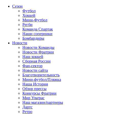
Сезон
Футбол
Хоккей
Мини-Футбол
Регби
Команда Спартак
Наши соперники
Бомбардиры
Новости
Новости Команды
Новости Фратрии
Наш хоккей
Сборная России
Фан-cектор
Новости сайта
Благотворительность
Мини-футбол/Пляжка
Наша История
Обзор прессы
Конкурсы Фратрии
Мир Ультрас
Наш магазин/партнеры
Дартс
Ретро