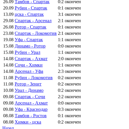
26.09
Тамбов - Спартак
0:2
окончен
20.09
Рубин - Спартак
0:1
окончен
13.09
цска - Спартак
3:1
окончен
29.08
Спартак - Арсенал
2:1
окончен
26.08
Ротор - Спартак
0:1
окончен
23.08
Спартак - Локомотив
2:1
окончен
19.08
Уфа - Спартак
1:1
окончен
15.08
Динамо - Ротор
0:0
окончен
15.08
Рубин - Урал
1:1
окончен
14.08
Спартак - Ахмат
2:0
окончен
14.08
Сочи - Химки
1:1
окончен
14.08
Арсенал - Уфа
2:3
окончен
11.08
Рубин - Локомотив
0:2
окончен
11.08
Ротор - Зенит
0:2
окончен
10.08
Урал - Динамо
0:2
окончен
09.08
Спартак - Сочи
2:2
окончен
09.08
Арсенал - Ахмат
0:0
окончен
09.08
Уфа - Краснодар
0:3
окончен
08.08
Тамбов - Ростов
0:1
окончен
08.08
Химки - цска
0:2
окончен
Назад