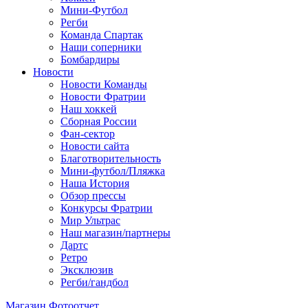
Мини-Футбол
Регби
Команда Спартак
Наши соперники
Бомбардиры
Новости
Новости Команды
Новости Фратрии
Наш хоккей
Сборная России
Фан-cектор
Новости сайта
Благотворительность
Мини-футбол/Пляжка
Наша История
Обзор прессы
Конкурсы Фратрии
Мир Ультрас
Наш магазин/партнеры
Дартс
Ретро
Эксклюзив
Регби/гандбол
Магазин
Фотоотчет