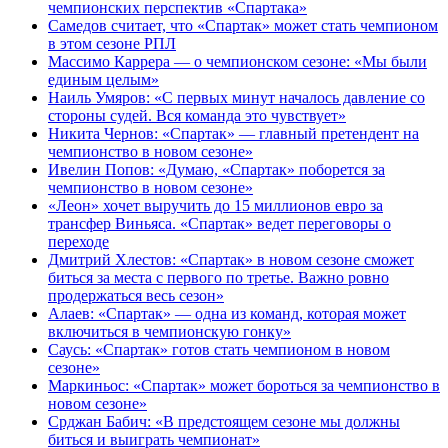
чемпионских перспектив «Спартака»
Самедов считает, что «Спартак» может стать чемпионом
в этом сезоне РПЛ
Массимо Каррера — о чемпионском сезоне: «Мы были
единым целым»
Наиль Умяров: «С первых минут началось давление со
стороны судей. Вся команда это чувствует»
Никита Чернов: «Спартак» — главный претендент на
чемпионство в новом сезоне»
Ивелин Попов: «Думаю, «Спартак» поборется за
чемпионство в новом сезоне»
«Леон» хочет выручить до 15 миллионов евро за
трансфер Виньяса. «Спартак» ведет переговоры о
переходе
Дмитрий Хлестов: «Спартак» в новом сезоне сможет
биться за места с первого по третье. Важно ровно
продержаться весь сезон»
Алаев: «Спартак» — одна из команд, которая может
включиться в чемпионскую гонку»
Саусь: «Спартак» готов стать чемпионом в новом
сезоне»
Маркиньос: «Спартак» может бороться за чемпионство в
новом сезоне»
Срджан Бабич: «В предстоящем сезоне мы должны
биться и выиграть чемпионат»