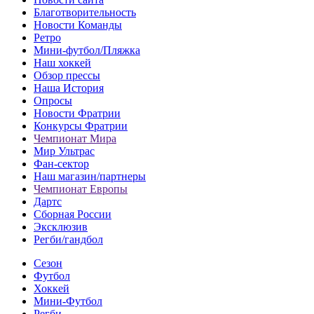
Благотворительность
Новости Команды
Ретро
Мини-футбол/Пляжка
Наш хоккей
Обзор прессы
Наша История
Опросы
Новости Фратрии
Конкурсы Фратрии
Чемпионат Мира
Мир Ультрас
Фан-cектор
Наш магазин/партнеры
Чемпионат Европы
Дартс
Сборная России
Эксклюзив
Регби/гандбол
Сезон
Футбол
Хоккей
Мини-Футбол
Регби