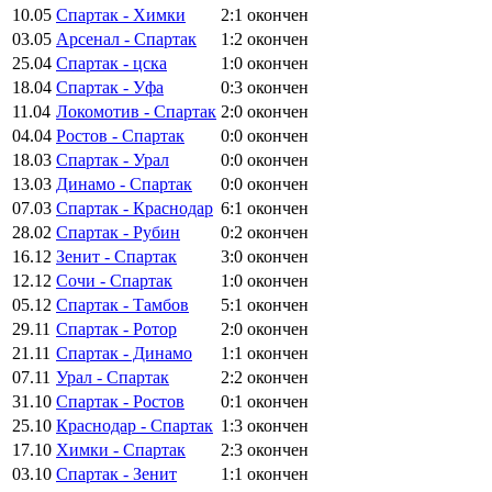
10.05
Спартак - Химки
2:1
окончен
03.05
Арсенал - Спартак
1:2
окончен
25.04
Спартак - цска
1:0
окончен
18.04
Спартак - Уфа
0:3
окончен
11.04
Локомотив - Спартак
2:0
окончен
04.04
Ростов - Спартак
0:0
окончен
18.03
Спартак - Урал
0:0
окончен
13.03
Динамо - Спартак
0:0
окончен
07.03
Спартак - Краснодар
6:1
окончен
28.02
Спартак - Рубин
0:2
окончен
16.12
Зенит - Спартак
3:0
окончен
12.12
Сочи - Спартак
1:0
окончен
05.12
Спартак - Тамбов
5:1
окончен
29.11
Спартак - Ротор
2:0
окончен
21.11
Спартак - Динамо
1:1
окончен
07.11
Урал - Спартак
2:2
окончен
31.10
Спартак - Ростов
0:1
окончен
25.10
Краснодар - Спартак
1:3
окончен
17.10
Химки - Спартак
2:3
окончен
03.10
Спартак - Зенит
1:1
окончен