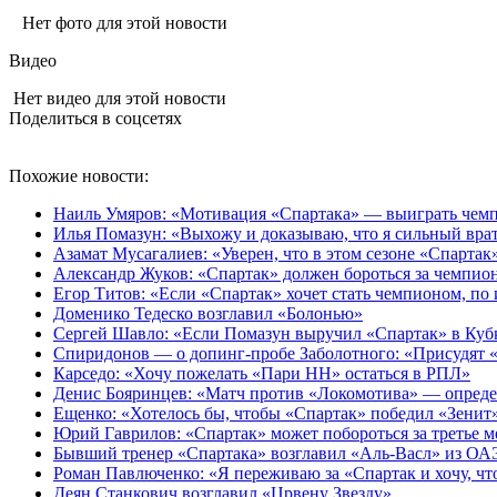
Нет фото для этой новости
Видео
Нет видео для этой новости
Поделиться в соцсетях
Похожие новости:
Наиль Умяров: «Мотивация «Спартака» — выиграть чем
Илья Помазун: «Выхожу и доказываю, что я сильный врат
Азамат Мусагалиев: «Уверен, что в этом сезоне «Спарта
Александр Жуков: «Спартак» должен бороться за чемпио
Егор Титов: «Если «Спартак» хочет стать чемпионом, по 
Доменико Тедеско возглавил «Болонью»
Сергей Шавло: «Если Помазун выручил «Спартак» в Кубк
Спиридонов — о допинг‑пробе Заболотного: «Присудят 
Карседо: «Хочу пожелать «Пари НН» остаться в РПЛ»
Денис Бояринцев: «Матч против «Локомотива» — опреде
Ещенко: «Хотелось бы, чтобы «Спартак» победил «Зенит»
Юрий Гаврилов: «Спартак» может побороться за третье м
Бывший тренер «Спартака» возглавил «Аль-Васл» из ОА
Роман Павлюченко: «Я переживаю за «Спартак и хочу, ч
Деян Станкович возглавил «Црвену Звезду»