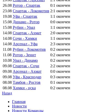
26.08
Ротор - Спартак
0:1
окончен
23.08
Спартак - Локомотив
2:1
окончен
19.08
Уфа - Спартак
1:1
окончен
15.08
Динамо - Ротор
0:0
окончен
15.08
Рубин - Урал
1:1
окончен
14.08
Спартак - Ахмат
2:0
окончен
14.08
Сочи - Химки
1:1
окончен
14.08
Арсенал - Уфа
2:3
окончен
11.08
Рубин - Локомотив
0:2
окончен
11.08
Ротор - Зенит
0:2
окончен
10.08
Урал - Динамо
0:2
окончен
09.08
Спартак - Сочи
2:2
окончен
09.08
Арсенал - Ахмат
0:0
окончен
09.08
Уфа - Краснодар
0:3
окончен
08.08
Тамбов - Ростов
0:1
окончен
08.08
Химки - цска
0:2
окончен
Назад
Главная
Новости
Новости Команды