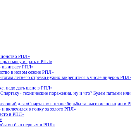
пионство РПЛ»
арь и могу играть в РПЛ»
к» выиграет РПЛ»
нство в новом сезоне РПЛ»
итогам летнего отрезка нужно закрепиться в числе лидеров РПЛ
е, надо дать шанс в РПЛ»
«Спартаку» технические поражения, ну и что? Будем пятыми ил
ляющий для «Спартака» в плане борьбы за высокие позиции в 
 и включился в гонку за золото РПЛ»
есто в РПЛ»
Э
тобы он был первым в РПЛ»