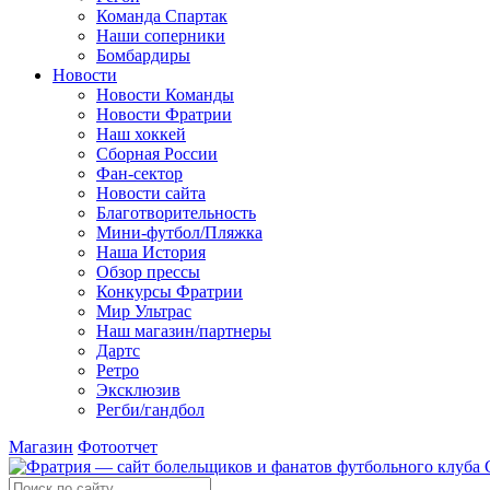
Команда Спартак
Наши соперники
Бомбардиры
Новости
Новости Команды
Новости Фратрии
Наш хоккей
Сборная России
Фан-cектор
Новости сайта
Благотворительность
Мини-футбол/Пляжка
Наша История
Обзор прессы
Конкурсы Фратрии
Мир Ультрас
Наш магазин/партнеры
Дартс
Ретро
Эксклюзив
Регби/гандбол
Магазин
Фотоотчет