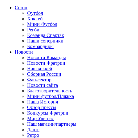
Сезон
Футбол
Хоккей
Мини-Футбол
Регби
Команда Спартак
Наши соперники
Бомбардиры
Новости
Новости Команды
Новости Фратрии
Наш хоккей
Сборная России
Фан-cектор
Новости сайта
Благотворительность
Мини-футбол/Пляжка
Наша История
Обзор прессы
Конкурсы Фратрии
Мир Ультрас
Наш магазин/партнеры
Дартс
Ретро