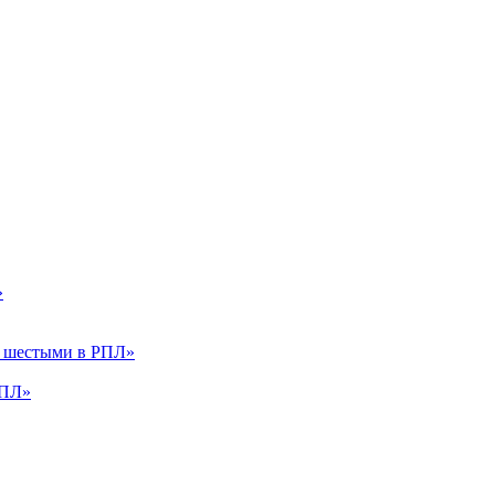
»
и шестыми в РПЛ»
РПЛ»