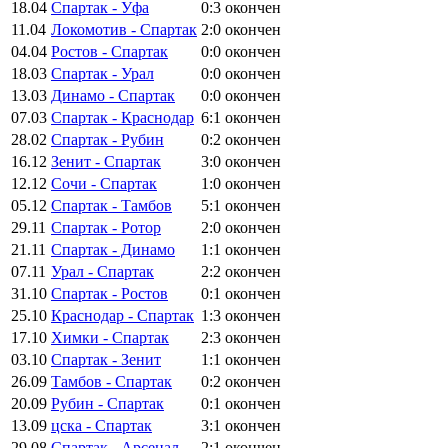
18.04
Спартак - Уфа
0:3
окончен
11.04
Локомотив - Спартак
2:0
окончен
04.04
Ростов - Спартак
0:0
окончен
18.03
Спартак - Урал
0:0
окончен
13.03
Динамо - Спартак
0:0
окончен
07.03
Спартак - Краснодар
6:1
окончен
28.02
Спартак - Рубин
0:2
окончен
16.12
Зенит - Спартак
3:0
окончен
12.12
Сочи - Спартак
1:0
окончен
05.12
Спартак - Тамбов
5:1
окончен
29.11
Спартак - Ротор
2:0
окончен
21.11
Спартак - Динамо
1:1
окончен
07.11
Урал - Спартак
2:2
окончен
31.10
Спартак - Ростов
0:1
окончен
25.10
Краснодар - Спартак
1:3
окончен
17.10
Химки - Спартак
2:3
окончен
03.10
Спартак - Зенит
1:1
окончен
26.09
Тамбов - Спартак
0:2
окончен
20.09
Рубин - Спартак
0:1
окончен
13.09
цска - Спартак
3:1
окончен
29.08
Спартак - Арсенал
2:1
окончен