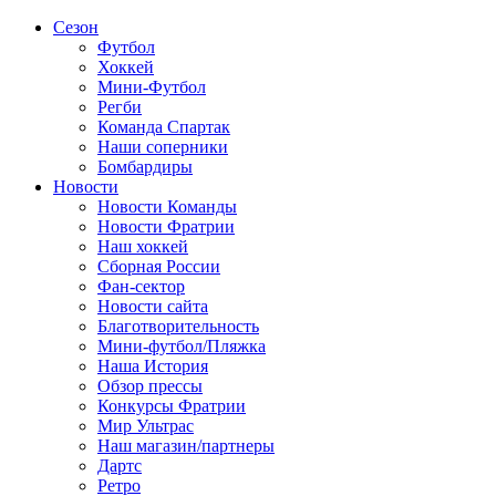
Сезон
Футбол
Хоккей
Мини-Футбол
Регби
Команда Спартак
Наши соперники
Бомбардиры
Новости
Новости Команды
Новости Фратрии
Наш хоккей
Сборная России
Фан-cектор
Новости сайта
Благотворительность
Мини-футбол/Пляжка
Наша История
Обзор прессы
Конкурсы Фратрии
Мир Ультрас
Наш магазин/партнеры
Дартс
Ретро