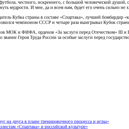
утбола, честного, искреннего, с большой человеческой душой, 
уть мудрости. И мне, да и всем нам, будет его очень сильно не
ель Кубка страны в составе «Спартака», лучший бомбардир «кр
овился чемпионом СССР и четыре раза выигрывал Кубок страны.
ов МОК и ФИФА, орденов «За заслуги перед Отечеством» III и 
звание Героя Труда России за особые заслуги перед государств
уг на друга в плане тренировочного процесса и игры»
олистам «Спартака» и российской культуре»