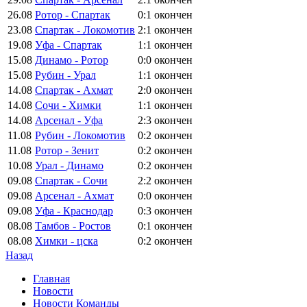
26.08
Ротор - Спартак
0:1
окончен
23.08
Спартак - Локомотив
2:1
окончен
19.08
Уфа - Спартак
1:1
окончен
15.08
Динамо - Ротор
0:0
окончен
15.08
Рубин - Урал
1:1
окончен
14.08
Спартак - Ахмат
2:0
окончен
14.08
Сочи - Химки
1:1
окончен
14.08
Арсенал - Уфа
2:3
окончен
11.08
Рубин - Локомотив
0:2
окончен
11.08
Ротор - Зенит
0:2
окончен
10.08
Урал - Динамо
0:2
окончен
09.08
Спартак - Сочи
2:2
окончен
09.08
Арсенал - Ахмат
0:0
окончен
09.08
Уфа - Краснодар
0:3
окончен
08.08
Тамбов - Ростов
0:1
окончен
08.08
Химки - цска
0:2
окончен
Назад
Главная
Новости
Новости Команды