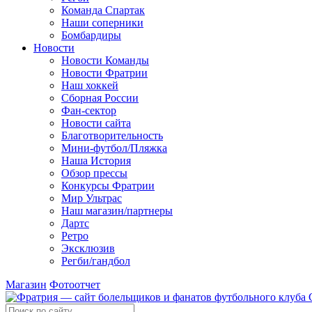
Команда Спартак
Наши соперники
Бомбардиры
Новости
Новости Команды
Новости Фратрии
Наш хоккей
Сборная России
Фан-cектор
Новости сайта
Благотворительность
Мини-футбол/Пляжка
Наша История
Обзор прессы
Конкурсы Фратрии
Мир Ультрас
Наш магазин/партнеры
Дартс
Ретро
Эксклюзив
Регби/гандбол
Магазин
Фотоотчет