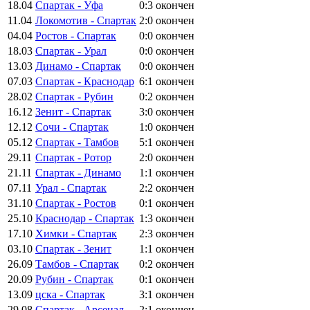
18.04
Спартак - Уфа
0:3
окончен
11.04
Локомотив - Спартак
2:0
окончен
04.04
Ростов - Спартак
0:0
окончен
18.03
Спартак - Урал
0:0
окончен
13.03
Динамо - Спартак
0:0
окончен
07.03
Спартак - Краснодар
6:1
окончен
28.02
Спартак - Рубин
0:2
окончен
16.12
Зенит - Спартак
3:0
окончен
12.12
Сочи - Спартак
1:0
окончен
05.12
Спартак - Тамбов
5:1
окончен
29.11
Спартак - Ротор
2:0
окончен
21.11
Спартак - Динамо
1:1
окончен
07.11
Урал - Спартак
2:2
окончен
31.10
Спартак - Ростов
0:1
окончен
25.10
Краснодар - Спартак
1:3
окончен
17.10
Химки - Спартак
2:3
окончен
03.10
Спартак - Зенит
1:1
окончен
26.09
Тамбов - Спартак
0:2
окончен
20.09
Рубин - Спартак
0:1
окончен
13.09
цска - Спартак
3:1
окончен
29.08
Спартак - Арсенал
2:1
окончен