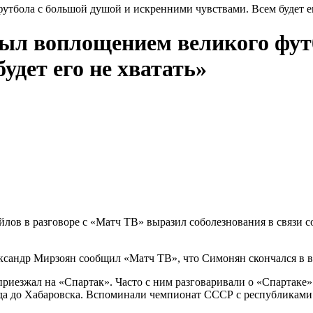
тбола с большой душой и искренними чувствами. Всем будет ег
ыл воплощением великого фут
удет его не хватать»
ов в разговоре с «Матч ТВ» выразил соболезнования в связи с
ксандр Мирзоян сообщил «Матч ТВ», что Симонян скончался в во
риезжал на «Спартак». Часто с ним разговаривали о «Спартаке»
да до Хабаровска. Вспоминали чемпионат СССР с республиками