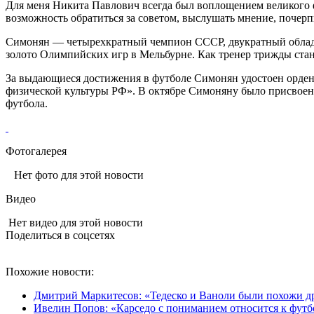
Для меня Никита Павлович всегда был воплощением великого ф
возможность обратиться за советом, выслушать мнение, почерпн
Симонян — четырехкратный чемпион СССР, двукратный обладат
золото Олимпийских игр в Мельбурне. Как тренер трижды стан
За выдающиеся достижения в футболе Симонян удостоен орден
физической культуры РФ». В октябре Симоняну было присвоено 
футбола.
Фотогалерея
Нет фото для этой новости
Видео
Нет видео для этой новости
Поделиться в соцсетях
Похожие новости:
Дмитрий Маркитесов: «Тедеско и Ваноли были похожи др
Ивелин Попов: «Карседо с пониманием относится к футб