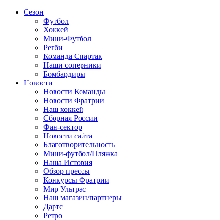
Сезон
Футбол
Хоккей
Мини-Футбол
Регби
Команда Спартак
Наши соперники
Бомбардиры
Новости
Новости Команды
Новости Фратрии
Наш хоккей
Сборная России
Фан-cектор
Новости сайта
Благотворительность
Мини-футбол/Пляжка
Наша История
Обзор прессы
Конкурсы Фратрии
Мир Ультрас
Наш магазин/партнеры
Дартс
Ретро