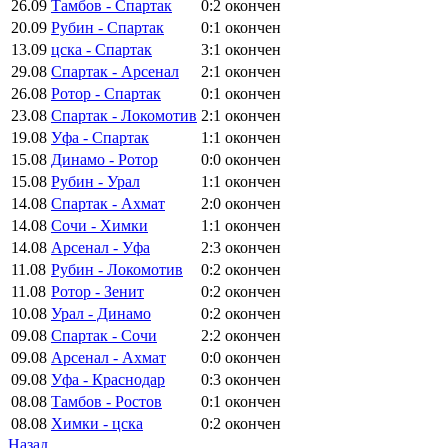
26.09
Тамбов - Спартак
0:2
окончен
20.09
Рубин - Спартак
0:1
окончен
13.09
цска - Спартак
3:1
окончен
29.08
Спартак - Арсенал
2:1
окончен
26.08
Ротор - Спартак
0:1
окончен
23.08
Спартак - Локомотив
2:1
окончен
19.08
Уфа - Спартак
1:1
окончен
15.08
Динамо - Ротор
0:0
окончен
15.08
Рубин - Урал
1:1
окончен
14.08
Спартак - Ахмат
2:0
окончен
14.08
Сочи - Химки
1:1
окончен
14.08
Арсенал - Уфа
2:3
окончен
11.08
Рубин - Локомотив
0:2
окончен
11.08
Ротор - Зенит
0:2
окончен
10.08
Урал - Динамо
0:2
окончен
09.08
Спартак - Сочи
2:2
окончен
09.08
Арсенал - Ахмат
0:0
окончен
09.08
Уфа - Краснодар
0:3
окончен
08.08
Тамбов - Ростов
0:1
окончен
08.08
Химки - цска
0:2
окончен
Назад