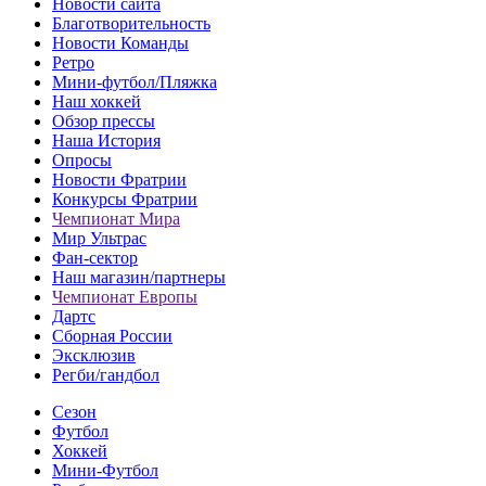
Новости сайта
Благотворительность
Новости Команды
Ретро
Мини-футбол/Пляжка
Наш хоккей
Обзор прессы
Наша История
Опросы
Новости Фратрии
Конкурсы Фратрии
Чемпионат Мира
Мир Ультрас
Фан-cектор
Наш магазин/партнеры
Чемпионат Европы
Дартс
Сборная России
Эксклюзив
Регби/гандбол
Сезон
Футбол
Хоккей
Мини-Футбол