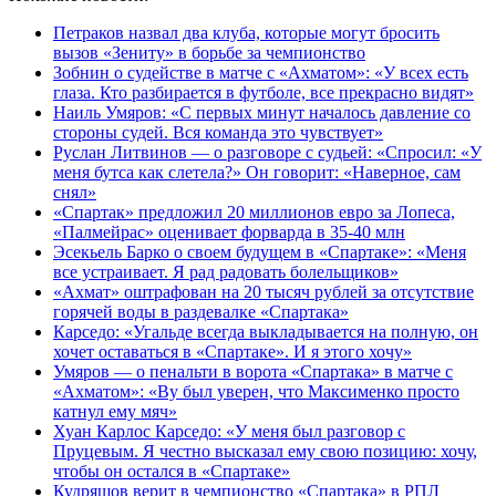
Петраков назвал два клуба, которые могут бросить
вызов «Зениту» в борьбе за чемпионство
Зобнин о судействе в матче с «Ахматом»: «У всех есть
глаза. Кто разбирается в футболе, все прекрасно видят»
Наиль Умяров: «С первых минут началось давление со
стороны судей. Вся команда это чувствует»
Руслан Литвинов — о разговоре с судьей: «Спросил: «У
меня бутса как слетела?» Он говорит: «Наверное, сам
снял»
«Спартак» предложил 20 миллионов евро за Лопеса,
«Палмейрас» оценивает форварда в 35-40 млн
Эсекьель Барко о своем будущем в «Спартаке»: «Меня
все устраивает. Я рад радовать болельщиков»
«Ахмат» оштрафован на 20 тысяч рублей за отсутствие
горячей воды в раздевалке «Спартака»
Карседо: «Угальде всегда выкладывается на полную, он
хочет оставаться в «Спартаке». И я этого хочу»
Умяров — о пенальти в ворота «Спартака» в матче с
«Ахматом»: «Ву был уверен, что Максименко просто
катнул ему мяч»
Хуан Карлос Карседо: «У меня был разговор с
Пруцевым. Я честно высказал ему свою позицию: хочу,
чтобы он остался в «Спартаке»
Кудряшов верит в чемпионство «Спартака» в РПЛ