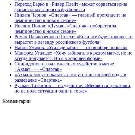
Переход Барко в «Ривер Плейт» может сорваться из‑за
финансовых запросов футболиста
Никита Чернов: «Спартак» — главный претендент на
чемпионство в новом сезоне»
Ивелин Попов: «Думаю, «Спартак» поборется за
чемпионство в новом сезоне»
Роман Павлюченко о Полехе: «Если все будет хорошо, то
вырастет в легенду российского футбола»
Наиль Умяров: «Угальде забил — это вообще прорыв»
Манфред Угальде: «Хочу забивать в каждом матче, но не
всегда получается. Но я в хорошей форме»
Спиридонов назвал ужасным судейство в матче
«Ахмат» — «Спартак»
«Ахмат» могут наказать за отсутствие горячей воды в
раздевалке «Спартака»
Руслан Литвинов — о судействе: «Меняются трактовки,
но на поле ситуации одни и те же»
Комментарии