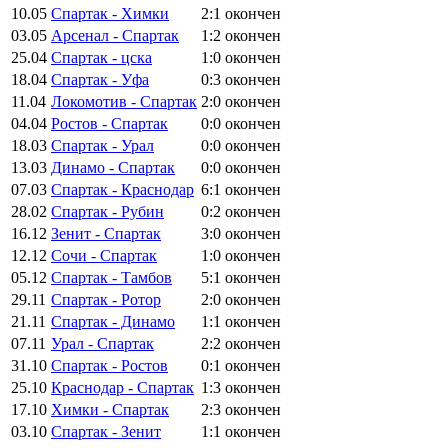
10.05
Спартак - Химки
2:1
окончен
03.05
Арсенал - Спартак
1:2
окончен
25.04
Спартак - цска
1:0
окончен
18.04
Спартак - Уфа
0:3
окончен
11.04
Локомотив - Спартак
2:0
окончен
04.04
Ростов - Спартак
0:0
окончен
18.03
Спартак - Урал
0:0
окончен
13.03
Динамо - Спартак
0:0
окончен
07.03
Спартак - Краснодар
6:1
окончен
28.02
Спартак - Рубин
0:2
окончен
16.12
Зенит - Спартак
3:0
окончен
12.12
Сочи - Спартак
1:0
окончен
05.12
Спартак - Тамбов
5:1
окончен
29.11
Спартак - Ротор
2:0
окончен
21.11
Спартак - Динамо
1:1
окончен
07.11
Урал - Спартак
2:2
окончен
31.10
Спартак - Ростов
0:1
окончен
25.10
Краснодар - Спартак
1:3
окончен
17.10
Химки - Спартак
2:3
окончен
03.10
Спартак - Зенит
1:1
окончен