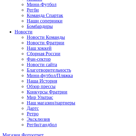
Мини-Футбол
Регби
Команда Спартак
Наши соперники
Бомбардиры
Новости
Новости Команды
Новости Фратрии
Наш хоккей
Сборная России
Фан-cектор
Новости сайта
Благотворительность
Мини-футбол/Пляжка
Наша История
Обзор прессы
Конкурсы Фратрии
Мир Ультрас
Наш магазин/партнеры
Дартс
Ретро
Эксклюзив
Регби/гандбол
Магазин
Фотоотчет