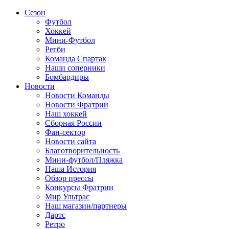
Сезон
Футбол
Хоккей
Мини-Футбол
Регби
Команда Спартак
Наши соперники
Бомбардиры
Новости
Новости Команды
Новости Фратрии
Наш хоккей
Сборная России
Фан-cектор
Новости сайта
Благотворительность
Мини-футбол/Пляжка
Наша История
Обзор прессы
Конкурсы Фратрии
Мир Ультрас
Наш магазин/партнеры
Дартс
Ретро