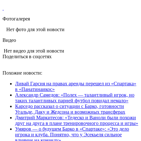
Фотогалерея
Нет фото для этой новости
Видео
Нет видео для этой новости
Поделиться в соцсетях
Похожие новости:
Ливай Гарсия на правах аренды перешел из «Спартака»
в «Панатинаикос»
Александр Самедов: «Полех — талантливый игрок, но
таких талантливых парней футбол повидал немало»
Карседо рассказал о ситуации с Барко, готовности
Угальде, Даку и Жедсона и возможных трансферах
Дмитрий Маркитесов: «Тедеско и Ваноли были похожи
друг на друга в плане тренировочного процесса и игры»
Умяров — о будущем Барко в «Спартаке»: «Это дело
игрока и клуба. Понятно, что у Эсекьеля сильное
влияние на команду»