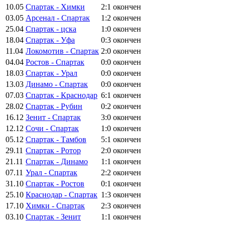
10.05
Спартак - Химки
2:1
окончен
03.05
Арсенал - Спартак
1:2
окончен
25.04
Спартак - цска
1:0
окончен
18.04
Спартак - Уфа
0:3
окончен
11.04
Локомотив - Спартак
2:0
окончен
04.04
Ростов - Спартак
0:0
окончен
18.03
Спартак - Урал
0:0
окончен
13.03
Динамо - Спартак
0:0
окончен
07.03
Спартак - Краснодар
6:1
окончен
28.02
Спартак - Рубин
0:2
окончен
16.12
Зенит - Спартак
3:0
окончен
12.12
Сочи - Спартак
1:0
окончен
05.12
Спартак - Тамбов
5:1
окончен
29.11
Спартак - Ротор
2:0
окончен
21.11
Спартак - Динамо
1:1
окончен
07.11
Урал - Спартак
2:2
окончен
31.10
Спартак - Ростов
0:1
окончен
25.10
Краснодар - Спартак
1:3
окончен
17.10
Химки - Спартак
2:3
окончен
03.10
Спартак - Зенит
1:1
окончен