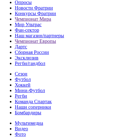
Опросы
Новости Фратрии
Конкурсы Фратрии
Чемпионат Мира
Мир Ультрас
Фан-cектор
Наш магазин/партнеры
Чемпионат Европы
Дартс
Сборная России
Эксклюзив
Регби/гандбол
Сезон
Футбол
Хоккей
Мини-Футбол
Регби
Команда Спартак
Наши соперники
Бомбардиры
Мультимедиа
Видео
Фото