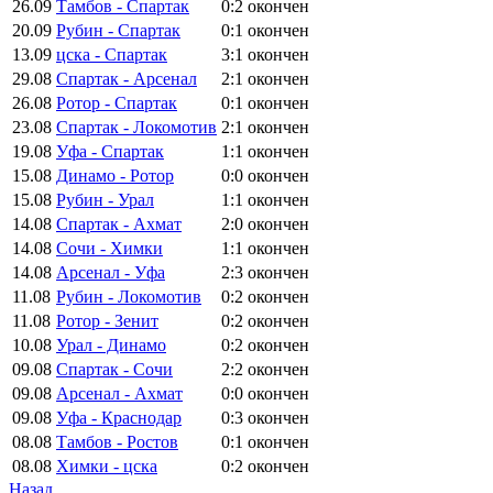
26.09
Тамбов - Спартак
0:2
окончен
20.09
Рубин - Спартак
0:1
окончен
13.09
цска - Спартак
3:1
окончен
29.08
Спартак - Арсенал
2:1
окончен
26.08
Ротор - Спартак
0:1
окончен
23.08
Спартак - Локомотив
2:1
окончен
19.08
Уфа - Спартак
1:1
окончен
15.08
Динамо - Ротор
0:0
окончен
15.08
Рубин - Урал
1:1
окончен
14.08
Спартак - Ахмат
2:0
окончен
14.08
Сочи - Химки
1:1
окончен
14.08
Арсенал - Уфа
2:3
окончен
11.08
Рубин - Локомотив
0:2
окончен
11.08
Ротор - Зенит
0:2
окончен
10.08
Урал - Динамо
0:2
окончен
09.08
Спартак - Сочи
2:2
окончен
09.08
Арсенал - Ахмат
0:0
окончен
09.08
Уфа - Краснодар
0:3
окончен
08.08
Тамбов - Ростов
0:1
окончен
08.08
Химки - цска
0:2
окончен
Назад