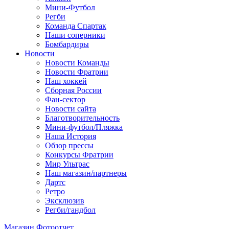
Мини-Футбол
Регби
Команда Спартак
Наши соперники
Бомбардиры
Новости
Новости Команды
Новости Фратрии
Наш хоккей
Сборная России
Фан-cектор
Новости сайта
Благотворительность
Мини-футбол/Пляжка
Наша История
Обзор прессы
Конкурсы Фратрии
Мир Ультрас
Наш магазин/партнеры
Дартс
Ретро
Эксклюзив
Регби/гандбол
Магазин
Фотоотчет