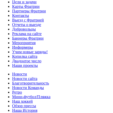
Цели и задачи
Карты Фратрии
Партнеры Фратрии
Контакты
Выезд с Фратрией
Отчеты о выезде
Добровольцы
Реклама на сайте
Баннеры Фратрии
Мероприятия
Информеры
Учим новые заряды!
Копилка сайта
Двадцатое число
Наши проекты
Новости
Новости сайта
Благотворительность
Новости Команды
Ретро
Мини-футбол/Пляжка
Наш хоккей
Обзор прессы
Наша История