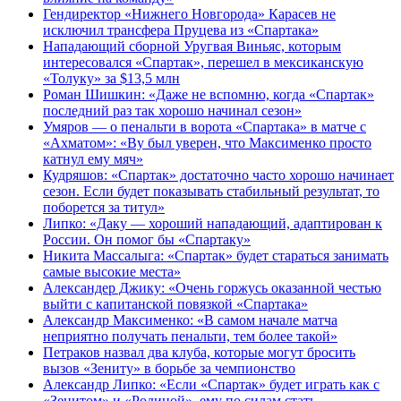
Гендиректор «Нижнего Новгорода» Карасев не
исключил трансфера Пруцева из «Спартака»
Нападающий сборной Уругвая Виньяс, которым
интересовался «Спартак», перешел в мексиканскую
«Толуку» за $13,5 млн
Роман Шишкин: «Даже не вспомню, когда «Спартак»
последний раз так хорошо начинал сезон»
Умяров — о пенальти в ворота «Спартака» в матче с
«Ахматом»: «Ву был уверен, что Максименко просто
катнул ему мяч»
Кудряшов: «Спартак» достаточно часто хорошо начинает
сезон. Если будет показывать стабильный результат, то
поборется за титул»
Липко: «Даку — хороший нападающий, адаптирован к
России. Он помог бы «Спартаку»
Никита Массалыга: «Спартак» будет стараться занимать
самые высокие места»
Александер Джику: «Очень горжусь оказанной честью
выйти с капитанской повязкой «Спартака»
Александр Максименко: «В самом начале матча
неприятно получать пенальти, тем более такой»
Петраков назвал два клуба, которые могут бросить
вызов «Зениту» в борьбе за чемпионство
Александр Липко: «Если «Спартак» будет играть как с
«Зенитом» и «Родиной», ему по силам стать