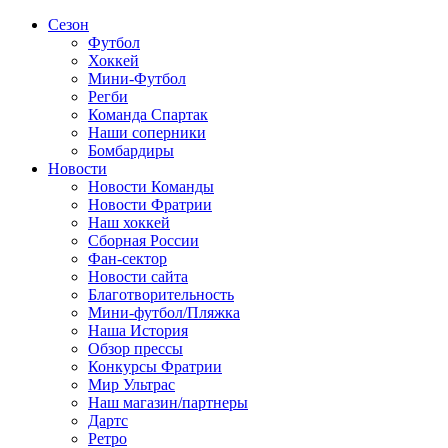
Сезон
Футбол
Хоккей
Мини-Футбол
Регби
Команда Спартак
Наши соперники
Бомбардиры
Новости
Новости Команды
Новости Фратрии
Наш хоккей
Сборная России
Фан-cектор
Новости сайта
Благотворительность
Мини-футбол/Пляжка
Наша История
Обзор прессы
Конкурсы Фратрии
Мир Ультрас
Наш магазин/партнеры
Дартс
Ретро