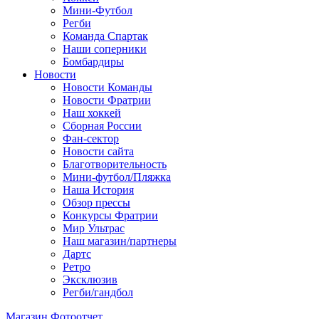
Мини-Футбол
Регби
Команда Спартак
Наши соперники
Бомбардиры
Новости
Новости Команды
Новости Фратрии
Наш хоккей
Сборная России
Фан-cектор
Новости сайта
Благотворительность
Мини-футбол/Пляжка
Наша История
Обзор прессы
Конкурсы Фратрии
Мир Ультрас
Наш магазин/партнеры
Дартс
Ретро
Эксклюзив
Регби/гандбол
Магазин
Фотоотчет