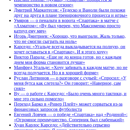
чемпионство в новом сезоне»
Дмитрий Маркитесов: «Тедеско и Ваноли были похожи
друг на друга в плане тренировочного процесса и игры»
Умяров — о пенальти в ворота «Спартака» в матче с
«Ахматом»: «Ву был уверен, что Максименко просто
катнул ему мяч»
Игорь Дмитриев: «Хорошо, что выиграли. Жаль только,
что не смогли сыграть на ноль»
Карседо: «Угальде всегда выкладывается на полную, он
хочет оставаться в «Спартаке». И я этого хочу»
Виктор Парада: «Еще не до конца готов, но с каждым
днем моя форма становится лучше»
Манфред Угальде: «Хочу забивать в каждом матче, но не
всегда получается. Но я в хорошей форме»
Руслан Литвинов — о разговоре с судьей: «Спросил: «У
меня бутса как слетела?» Он говорит: «Наверное, сам
снял»
Ву — о работе с Карседо: «Было очень много тактики, и
мне это сильно помогло»
Переход Барко в «Ривер Плейт» может сорваться из‑за
финансовых запросов футболиста
Евгений Ловчев — о победе «Спартака» над «Родиной»:
«Огромное преимущество. Соперник был слабенький»
Хуан Карлос Карседо: «Действительно серьезно