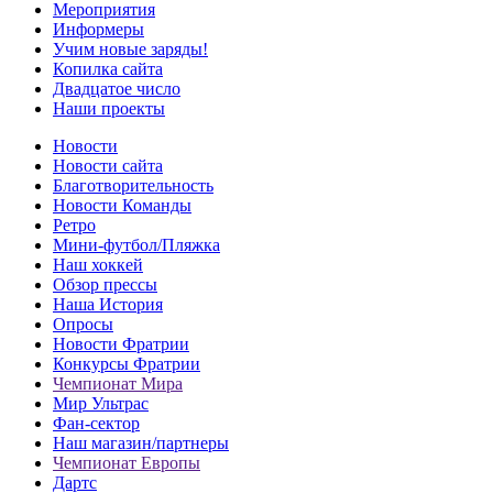
Мероприятия
Информеры
Учим новые заряды!
Копилка сайта
Двадцатое число
Наши проекты
Новости
Новости сайта
Благотворительность
Новости Команды
Ретро
Мини-футбол/Пляжка
Наш хоккей
Обзор прессы
Наша История
Опросы
Новости Фратрии
Конкурсы Фратрии
Чемпионат Мира
Мир Ультрас
Фан-cектор
Наш магазин/партнеры
Чемпионат Европы
Дартс