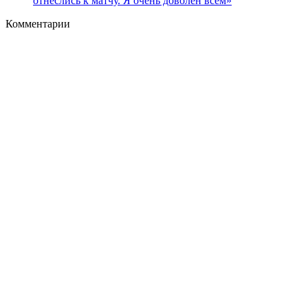
отнеслись к матчу. Я очень доволен всем»
Комментарии