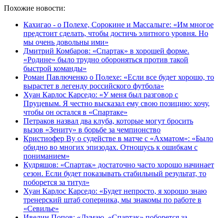
Похожие новости:
Кахигао - о Полехе, Сорокине и Массалыге: «Им многое
предстоит сделать, чтобы достичь элитного уровня. Но
мы очень довольны ими»
Дмитрий Комбаров: «Спартак» в хорошей форме.
«Родине» было трудно обороняться против такой
быстрой команды»
Роман Павлюченко о Полехе: «Если все будет хорошо, то
вырастет в легенду российского футбола»
Хуан Карлос Карседо: «У меня был разговор с
Пруцевым. Я честно высказал ему свою позицию: хочу,
чтобы он остался в «Спартаке»
Петраков назвал два клуба, которые могут бросить
вызов «Зениту» в борьбе за чемпионство
Кристиофер Ву о судействе в матче с «Ахматом»: «Было
обидно во многих эпизодах. Отношусь к ошибкам с
пониманием»
Кудряшов: «Спартак» достаточно часто хорошо начинает
сезон. Если будет показывать стабильный результат, то
поборется за титул»
Хуан Карлос Карседо: «Будет непросто, я хорошо знаю
тренерский штаб соперника, мы знакомы по работе в
«Севилье»
Ивелин Попов: «Думаю, «Спартак» поборется за