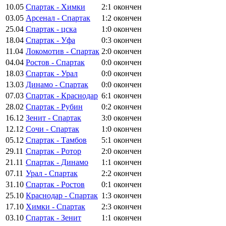
10.05
Спартак - Химки
2:1
окончен
03.05
Арсенал - Спартак
1:2
окончен
25.04
Спартак - цска
1:0
окончен
18.04
Спартак - Уфа
0:3
окончен
11.04
Локомотив - Спартак
2:0
окончен
04.04
Ростов - Спартак
0:0
окончен
18.03
Спартак - Урал
0:0
окончен
13.03
Динамо - Спартак
0:0
окончен
07.03
Спартак - Краснодар
6:1
окончен
28.02
Спартак - Рубин
0:2
окончен
16.12
Зенит - Спартак
3:0
окончен
12.12
Сочи - Спартак
1:0
окончен
05.12
Спартак - Тамбов
5:1
окончен
29.11
Спартак - Ротор
2:0
окончен
21.11
Спартак - Динамо
1:1
окончен
07.11
Урал - Спартак
2:2
окончен
31.10
Спартак - Ростов
0:1
окончен
25.10
Краснодар - Спартак
1:3
окончен
17.10
Химки - Спартак
2:3
окончен
03.10
Спартак - Зенит
1:1
окончен