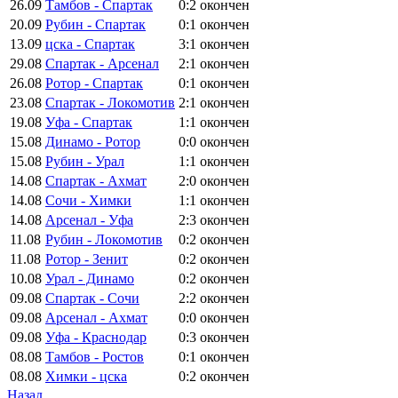
26.09
Тамбов - Спартак
0:2
окончен
20.09
Рубин - Спартак
0:1
окончен
13.09
цска - Спартак
3:1
окончен
29.08
Спартак - Арсенал
2:1
окончен
26.08
Ротор - Спартак
0:1
окончен
23.08
Спартак - Локомотив
2:1
окончен
19.08
Уфа - Спартак
1:1
окончен
15.08
Динамо - Ротор
0:0
окончен
15.08
Рубин - Урал
1:1
окончен
14.08
Спартак - Ахмат
2:0
окончен
14.08
Сочи - Химки
1:1
окончен
14.08
Арсенал - Уфа
2:3
окончен
11.08
Рубин - Локомотив
0:2
окончен
11.08
Ротор - Зенит
0:2
окончен
10.08
Урал - Динамо
0:2
окончен
09.08
Спартак - Сочи
2:2
окончен
09.08
Арсенал - Ахмат
0:0
окончен
09.08
Уфа - Краснодар
0:3
окончен
08.08
Тамбов - Ростов
0:1
окончен
08.08
Химки - цска
0:2
окончен
Назад