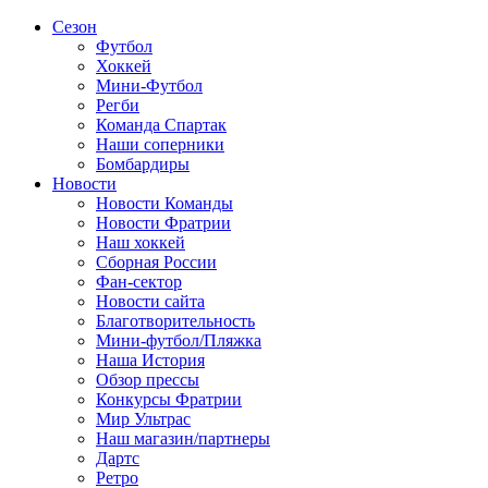
Сезон
Футбол
Хоккей
Мини-Футбол
Регби
Команда Спартак
Наши соперники
Бомбардиры
Новости
Новости Команды
Новости Фратрии
Наш хоккей
Сборная России
Фан-cектор
Новости сайта
Благотворительность
Мини-футбол/Пляжка
Наша История
Обзор прессы
Конкурсы Фратрии
Мир Ультрас
Наш магазин/партнеры
Дартс
Ретро