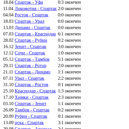
18.04
Спартак - Уфа
0:3
окончен
11.04
Локомотив - Спартак
2:0
окончен
04.04
Ростов - Спартак
0:0
окончен
18.03
Спартак - Урал
0:0
окончен
13.03
Динамо - Спартак
0:0
окончен
07.03
Спартак - Краснодар
6:1
окончен
28.02
Спартак - Рубин
0:2
окончен
16.12
Зенит - Спартак
3:0
окончен
12.12
Сочи - Спартак
1:0
окончен
05.12
Спартак - Тамбов
5:1
окончен
29.11
Спартак - Ротор
2:0
окончен
21.11
Спартак - Динамо
1:1
окончен
07.11
Урал - Спартак
2:2
окончен
31.10
Спартак - Ростов
0:1
окончен
25.10
Краснодар - Спартак
1:3
окончен
17.10
Химки - Спартак
2:3
окончен
03.10
Спартак - Зенит
1:1
окончен
26.09
Тамбов - Спартак
0:2
окончен
20.09
Рубин - Спартак
0:1
окончен
13.09
цска - Спартак
3:1
окончен
29.08
Спартак - Арсенал
2:1
окончен