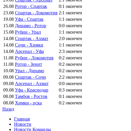
26.08
Ротор - Спартак
0:1
окончен
23.08
Спартак - Локомотив
2:1
окончен
19.08
Уфа - Спартак
1:1
окончен
15.08
Динамо - Ротор
0:0
окончен
15.08
Рубин - Урал
1:1
окончен
14.08
Спартак - Ахмат
2:0
окончен
14.08
Сочи - Химки
1:1
окончен
14.08
Арсенал - Уфа
2:3
окончен
11.08
Рубин - Локомотив
0:2
окончен
11.08
Ротор - Зенит
0:2
окончен
10.08
Урал - Динамо
0:2
окончен
09.08
Спартак - Сочи
2:2
окончен
09.08
Арсенал - Ахмат
0:0
окончен
09.08
Уфа - Краснодар
0:3
окончен
08.08
Тамбов - Ростов
0:1
окончен
08.08
Химки - цска
0:2
окончен
Назад
Главная
Новости
Новости Команды