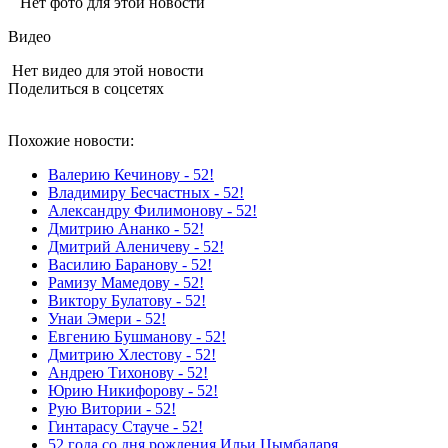
Нет фото для этой новости
Видео
Нет видео для этой новости
Поделиться в соцсетях
Похожие новости:
Валерию Кечинову - 52!
Владимиру Бесчастных - 52!
Александру Филимонову - 52!
Дмитрию Ананко - 52!
Дмитрий Аленичеву - 52!
Василию Баранову - 52!
Рамизу Мамедову - 52!
Виктору Булатову - 52!
Унаи Эмери - 52!
Евгению Бушманову - 52!
Дмитрию Хлестову - 52!
Андрею Тихонову - 52!
Юрию Никифорову - 52!
Рую Витории - 52!
Гинтарасу Стауче - 52!
52 года со дня рождения Ильи Цымбаларя