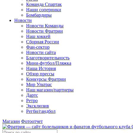
Команда Спартак
Наши соперники
Бомбардиры
Новости
Новости Команды
Новости Фратрии
Наш хоккей
Сборная России
Фан-cектор
Новости сайта
Благотворительность
Мини-футбол/Пляжка
Наша История
Обзор прессы
Конкурсы Фратрии
Мир Ультрас
Наш магазин/партнеры
Дартс
Ретро
Эксклюзив
Регби/гандбол
Магазин
Фотоотчет