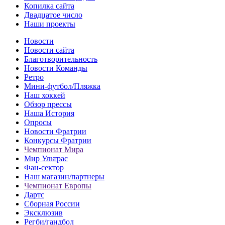
Копилка сайта
Двадцатое число
Наши проекты
Новости
Новости сайта
Благотворительность
Новости Команды
Ретро
Мини-футбол/Пляжка
Наш хоккей
Обзор прессы
Наша История
Опросы
Новости Фратрии
Конкурсы Фратрии
Чемпионат Мира
Мир Ультрас
Фан-cектор
Наш магазин/партнеры
Чемпионат Европы
Дартс
Сборная России
Эксклюзив
Регби/гандбол