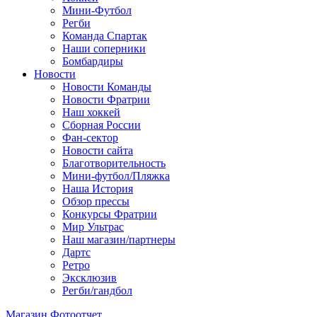
Мини-Футбол
Регби
Команда Спартак
Наши соперники
Бомбардиры
Новости
Новости Команды
Новости Фратрии
Наш хоккей
Сборная России
Фан-cектор
Новости сайта
Благотворительность
Мини-футбол/Пляжка
Наша История
Обзор прессы
Конкурсы Фратрии
Мир Ультрас
Наш магазин/партнеры
Дартс
Ретро
Эксклюзив
Регби/гандбол
Магазин
Фотоотчет