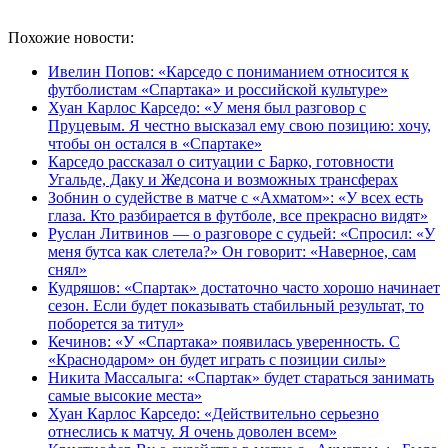
Похожие новости:
Ивелин Попов: «Карседо с пониманием относится к
футболистам «Спартака» и российской культуре»
Хуан Карлос Карседо: «У меня был разговор с
Пруцевым. Я честно высказал ему свою позицию: хочу,
чтобы он остался в «Спартаке»
Карседо рассказал о ситуации с Барко, готовности
Угальде, Даку и Жедсона и возможных трансферах
Зобнин о судействе в матче с «Ахматом»: «У всех есть
глаза. Кто разбирается в футболе, все прекрасно видят»
Руслан Литвинов — о разговоре с судьей: «Спросил: «У
меня бутса как слетела?» Он говорит: «Наверное, сам
снял»
Кудряшов: «Спартак» достаточно часто хорошо начинает
сезон. Если будет показывать стабильный результат, то
поборется за титул»
Кечинов: «У «Спартака» появилась уверенность. С
«Краснодаром» он будет играть с позиции силы»
Никита Массалыга: «Спартак» будет стараться занимать
самые высокие места»
Хуан Карлос Карседо: «Действительно серьезно
отнеслись к матчу. Я очень доволен всем»