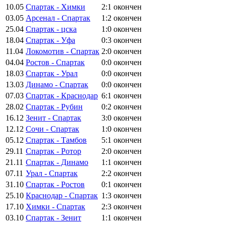
10.05
Спартак - Химки
2:1
окончен
03.05
Арсенал - Спартак
1:2
окончен
25.04
Спартак - цска
1:0
окончен
18.04
Спартак - Уфа
0:3
окончен
11.04
Локомотив - Спартак
2:0
окончен
04.04
Ростов - Спартак
0:0
окончен
18.03
Спартак - Урал
0:0
окончен
13.03
Динамо - Спартак
0:0
окончен
07.03
Спартак - Краснодар
6:1
окончен
28.02
Спартак - Рубин
0:2
окончен
16.12
Зенит - Спартак
3:0
окончен
12.12
Сочи - Спартак
1:0
окончен
05.12
Спартак - Тамбов
5:1
окончен
29.11
Спартак - Ротор
2:0
окончен
21.11
Спартак - Динамо
1:1
окончен
07.11
Урал - Спартак
2:2
окончен
31.10
Спартак - Ростов
0:1
окончен
25.10
Краснодар - Спартак
1:3
окончен
17.10
Химки - Спартак
2:3
окончен
03.10
Спартак - Зенит
1:1
окончен