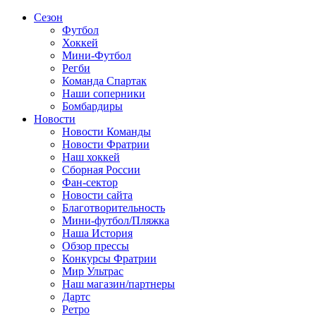
Сезон
Футбол
Хоккей
Мини-Футбол
Регби
Команда Спартак
Наши соперники
Бомбардиры
Новости
Новости Команды
Новости Фратрии
Наш хоккей
Сборная России
Фан-cектор
Новости сайта
Благотворительность
Мини-футбол/Пляжка
Наша История
Обзор прессы
Конкурсы Фратрии
Мир Ультрас
Наш магазин/партнеры
Дартс
Ретро