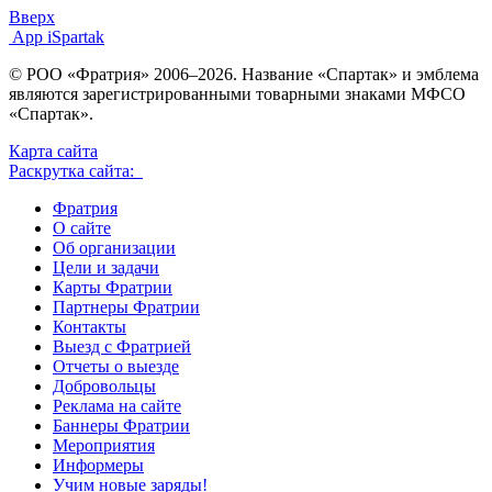
Вверх
App iSpartak
© РОО «Фратрия» 2006–2026. Название «Спартак» и эмблема
являются зарегистрированными товарными знаками МФСО
«Спартак».
Карта сайта
Раскрутка сайта:
Фратрия
О сайте
Об организации
Цели и задачи
Карты Фратрии
Партнеры Фратрии
Контакты
Выезд с Фратрией
Отчеты о выезде
Добровольцы
Реклама на сайте
Баннеры Фратрии
Мероприятия
Информеры
Учим новые заряды!