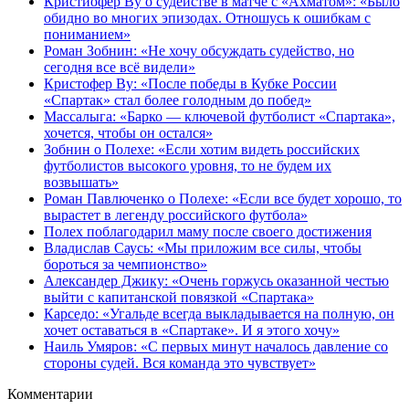
Кристиофер Ву о судействе в матче с «Ахматом»: «Было
обидно во многих эпизодах. Отношусь к ошибкам с
пониманием»
Роман Зобнин: «Не хочу обсуждать судейство, но
сегодня все всё видели»
Кристофер Ву: «После победы в Кубке России
«Спартак» стал более голодным до побед»
Массалыга: «Барко — ключевой футболист «Спартака»,
хочется, чтобы он остался»
Зобнин о Полехе: «Если хотим видеть российских
футболистов высокого уровня, то не будем их
возвышать»
Роман Павлюченко о Полехе: «Если все будет хорошо, то
вырастет в легенду российского футбола»
Полех поблагодарил маму после своего достижения
Владислав Саусь: «Мы приложим все силы, чтобы
бороться за чемпионство»
Александер Джику: «Очень горжусь оказанной честью
выйти с капитанской повязкой «Спартака»
Карседо: «Угальде всегда выкладывается на полную, он
хочет оставаться в «Спартаке». И я этого хочу»
Наиль Умяров: «С первых минут началось давление со
стороны судей. Вся команда это чувствует»
Комментарии