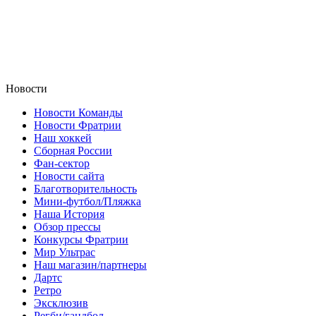
Новости
Новости Команды
Новости Фратрии
Наш хоккей
Сборная России
Фан-cектор
Новости сайта
Благотворительность
Мини-футбол/Пляжка
Наша История
Обзор прессы
Конкурсы Фратрии
Мир Ультрас
Наш магазин/партнеры
Дартс
Ретро
Эксклюзив
Регби/гандбол