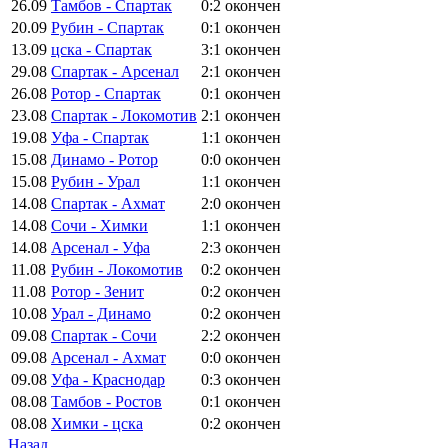
26.09
Тамбов - Спартак
0:2
окончен
20.09
Рубин - Спартак
0:1
окончен
13.09
цска - Спартак
3:1
окончен
29.08
Спартак - Арсенал
2:1
окончен
26.08
Ротор - Спартак
0:1
окончен
23.08
Спартак - Локомотив
2:1
окончен
19.08
Уфа - Спартак
1:1
окончен
15.08
Динамо - Ротор
0:0
окончен
15.08
Рубин - Урал
1:1
окончен
14.08
Спартак - Ахмат
2:0
окончен
14.08
Сочи - Химки
1:1
окончен
14.08
Арсенал - Уфа
2:3
окончен
11.08
Рубин - Локомотив
0:2
окончен
11.08
Ротор - Зенит
0:2
окончен
10.08
Урал - Динамо
0:2
окончен
09.08
Спартак - Сочи
2:2
окончен
09.08
Арсенал - Ахмат
0:0
окончен
09.08
Уфа - Краснодар
0:3
окончен
08.08
Тамбов - Ростов
0:1
окончен
08.08
Химки - цска
0:2
окончен
Назад