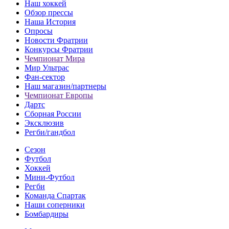
Наш хоккей
Обзор прессы
Наша История
Опросы
Новости Фратрии
Конкурсы Фратрии
Чемпионат Мира
Мир Ультрас
Фан-cектор
Наш магазин/партнеры
Чемпионат Европы
Дартс
Сборная России
Эксклюзив
Регби/гандбол
Сезон
Футбол
Хоккей
Мини-Футбол
Регби
Команда Спартак
Наши соперники
Бомбардиры