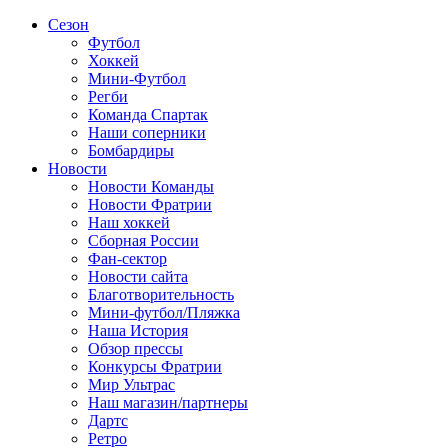
Сезон
Футбол
Хоккей
Мини-Футбол
Регби
Команда Спартак
Наши соперники
Бомбардиры
Новости
Новости Команды
Новости Фратрии
Наш хоккей
Сборная России
Фан-cектор
Новости сайта
Благотворительность
Мини-футбол/Пляжка
Наша История
Обзор прессы
Конкурсы Фратрии
Мир Ультрас
Наш магазин/партнеры
Дартс
Ретро