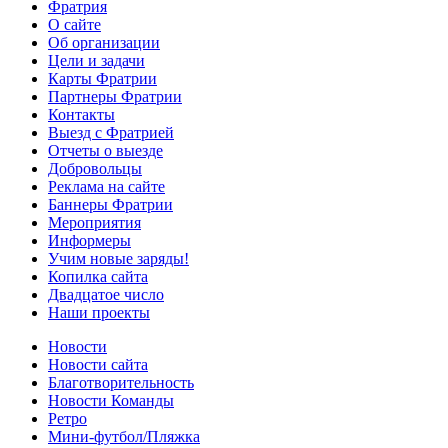
Фратрия
О сайте
Об организации
Цели и задачи
Карты Фратрии
Партнеры Фратрии
Контакты
Выезд с Фратрией
Отчеты о выезде
Добровольцы
Реклама на сайте
Баннеры Фратрии
Мероприятия
Информеры
Учим новые заряды!
Копилка сайта
Двадцатое число
Наши проекты
Новости
Новости сайта
Благотворительность
Новости Команды
Ретро
Мини-футбол/Пляжка