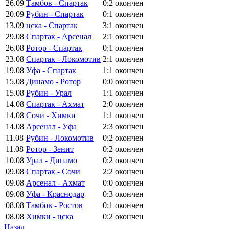
26.09
Тамбов - Спартак
0:2
окончен
20.09
Рубин - Спартак
0:1
окончен
13.09
цска - Спартак
3:1
окончен
29.08
Спартак - Арсенал
2:1
окончен
26.08
Ротор - Спартак
0:1
окончен
23.08
Спартак - Локомотив
2:1
окончен
19.08
Уфа - Спартак
1:1
окончен
15.08
Динамо - Ротор
0:0
окончен
15.08
Рубин - Урал
1:1
окончен
14.08
Спартак - Ахмат
2:0
окончен
14.08
Сочи - Химки
1:1
окончен
14.08
Арсенал - Уфа
2:3
окончен
11.08
Рубин - Локомотив
0:2
окончен
11.08
Ротор - Зенит
0:2
окончен
10.08
Урал - Динамо
0:2
окончен
09.08
Спартак - Сочи
2:2
окончен
09.08
Арсенал - Ахмат
0:0
окончен
09.08
Уфа - Краснодар
0:3
окончен
08.08
Тамбов - Ростов
0:1
окончен
08.08
Химки - цска
0:2
окончен
Назад