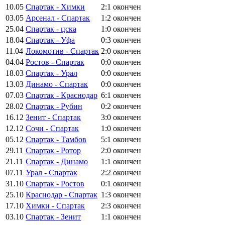
10.05
Спартак - Химки
2:1
окончен
03.05
Арсенал - Спартак
1:2
окончен
25.04
Спартак - цска
1:0
окончен
18.04
Спартак - Уфа
0:3
окончен
11.04
Локомотив - Спартак
2:0
окончен
04.04
Ростов - Спартак
0:0
окончен
18.03
Спартак - Урал
0:0
окончен
13.03
Динамо - Спартак
0:0
окончен
07.03
Спартак - Краснодар
6:1
окончен
28.02
Спартак - Рубин
0:2
окончен
16.12
Зенит - Спартак
3:0
окончен
12.12
Сочи - Спартак
1:0
окончен
05.12
Спартак - Тамбов
5:1
окончен
29.11
Спартак - Ротор
2:0
окончен
21.11
Спартак - Динамо
1:1
окончен
07.11
Урал - Спартак
2:2
окончен
31.10
Спартак - Ростов
0:1
окончен
25.10
Краснодар - Спартак
1:3
окончен
17.10
Химки - Спартак
2:3
окончен
03.10
Спартак - Зенит
1:1
окончен