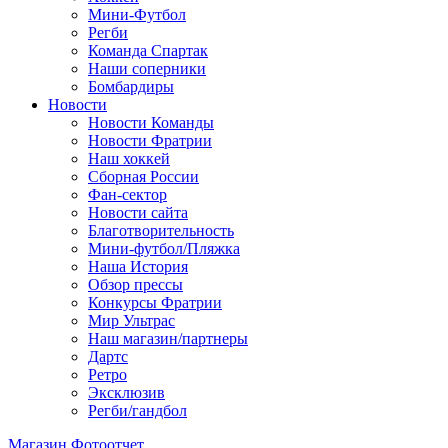
Мини-Футбол
Регби
Команда Спартак
Наши соперники
Бомбардиры
Новости
Новости Команды
Новости Фратрии
Наш хоккей
Сборная России
Фан-cектор
Новости сайта
Благотворительность
Мини-футбол/Пляжка
Наша История
Обзор прессы
Конкурсы Фратрии
Мир Ультрас
Наш магазин/партнеры
Дартс
Ретро
Эксклюзив
Регби/гандбол
Магазин
Фотоотчет