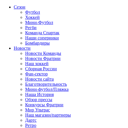
Сезон
Футбол
Хоккей
Мини-Футбол
Регби
Команда Спартак
Наши соперники
Бомбардиры
Новости
Новости Команды
Новости Фратрии
Наш хоккей
Сборная России
Фан-cектор
Новости сайта
Благотворительность
Мини-футбол/Пляжка
Наша История
Обзор прессы
Конкурсы Фратрии
Мир Ультрас
Наш магазин/партнеры
Дартс
Ретро