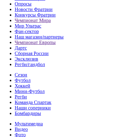
Опросы
Новости Фратрии
Конкурсы Фратрии
Чемпионат Мира
Мир Ультрас
Фан-cектор
Наш магазин/партнеры
Чемпионат Европы
Дартс
Сборная России
Эксклюзив
Регби/гандбол
Сезон
Футбол
Хоккей
Мини-Футбол
Регби
Команда Спартак
Наши соперники
Бомбардиры
Мультимедиа
Видео
Фото