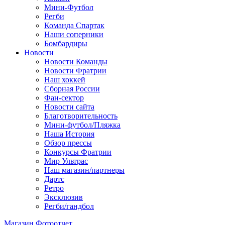
Мини-Футбол
Регби
Команда Спартак
Наши соперники
Бомбардиры
Новости
Новости Команды
Новости Фратрии
Наш хоккей
Сборная России
Фан-cектор
Новости сайта
Благотворительность
Мини-футбол/Пляжка
Наша История
Обзор прессы
Конкурсы Фратрии
Мир Ультрас
Наш магазин/партнеры
Дартс
Ретро
Эксклюзив
Регби/гандбол
Магазин
Фотоотчет