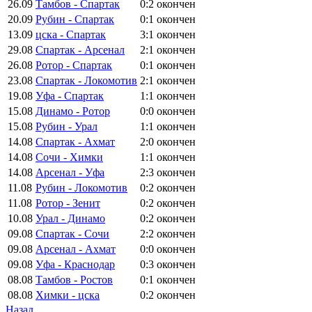
26.09
Тамбов - Спартак
0:2
окончен
20.09
Рубин - Спартак
0:1
окончен
13.09
цска - Спартак
3:1
окончен
29.08
Спартак - Арсенал
2:1
окончен
26.08
Ротор - Спартак
0:1
окончен
23.08
Спартак - Локомотив
2:1
окончен
19.08
Уфа - Спартак
1:1
окончен
15.08
Динамо - Ротор
0:0
окончен
15.08
Рубин - Урал
1:1
окончен
14.08
Спартак - Ахмат
2:0
окончен
14.08
Сочи - Химки
1:1
окончен
14.08
Арсенал - Уфа
2:3
окончен
11.08
Рубин - Локомотив
0:2
окончен
11.08
Ротор - Зенит
0:2
окончен
10.08
Урал - Динамо
0:2
окончен
09.08
Спартак - Сочи
2:2
окончен
09.08
Арсенал - Ахмат
0:0
окончен
09.08
Уфа - Краснодар
0:3
окончен
08.08
Тамбов - Ростов
0:1
окончен
08.08
Химки - цска
0:2
окончен
Назад