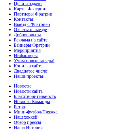
Цели и задачи
Карты Фратрии
Партнеры Фратрии
Контакты
Выезд с Фратрией
Отчеты о выезде
Добровольцы
Реклама на сайте
Баннеры Фратрии
Мероприятия
Информеры
Учим новые заряды!
Копилка сайта
Двадцатое число
Наши проекты
Новости
Новости сайта
Благотворительность
Новости Команды
Ретро
Мини-футбол/Пляжка
Наш хоккей
Обзор прессы
Наша История