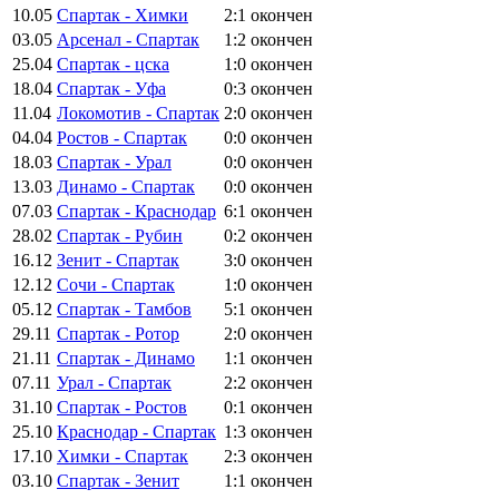
10.05
Спартак - Химки
2:1
окончен
03.05
Арсенал - Спартак
1:2
окончен
25.04
Спартак - цска
1:0
окончен
18.04
Спартак - Уфа
0:3
окончен
11.04
Локомотив - Спартак
2:0
окончен
04.04
Ростов - Спартак
0:0
окончен
18.03
Спартак - Урал
0:0
окончен
13.03
Динамо - Спартак
0:0
окончен
07.03
Спартак - Краснодар
6:1
окончен
28.02
Спартак - Рубин
0:2
окончен
16.12
Зенит - Спартак
3:0
окончен
12.12
Сочи - Спартак
1:0
окончен
05.12
Спартак - Тамбов
5:1
окончен
29.11
Спартак - Ротор
2:0
окончен
21.11
Спартак - Динамо
1:1
окончен
07.11
Урал - Спартак
2:2
окончен
31.10
Спартак - Ростов
0:1
окончен
25.10
Краснодар - Спартак
1:3
окончен
17.10
Химки - Спартак
2:3
окончен
03.10
Спартак - Зенит
1:1
окончен