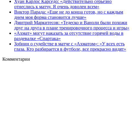
Хуан Карлос Карседо: «Действительно серьезно
отнеслись к матчу. Я очень доволен всем»
Виктор Парада: «Еще не до конца готов, но с каждым
днем моя форма становится лучше»
Дмитрий Маркитесов: «Тедеско и Ваноли были похожи
друг на друга в плане тренировочного процесса и игры»
«Ахмат» могут наказать за отсутствие горячей воды в
раздевалке «Спартака»
Зобнин о судействе в матче с «Ахматом»: «У всех есть
глаза. Кто разбирается в футболе, все прекрасно видят»
Комментарии