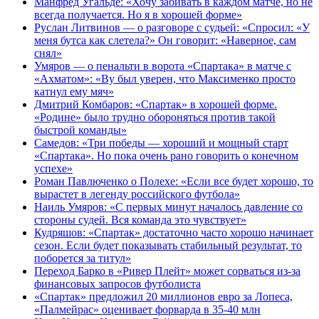
Манфред Угальде: «Хочу забивать в каждом матче, но не
всегда получается. Но я в хорошей форме»
Руслан Литвинов — о разговоре с судьей: «Спросил: «У
меня бутса как слетела?» Он говорит: «Наверное, сам
снял»
Умяров — о пенальти в ворота «Спартака» в матче с
«Ахматом»: «Ву был уверен, что Максименко просто
катнул ему мяч»
Дмитрий Комбаров: «Спартак» в хорошей форме.
«Родине» было трудно обороняться против такой
быстрой команды»
Самедов: «Три победы — хороший и мощный старт
«Спартака». Но пока очень рано говорить о конечном
успехе»
Роман Павлюченко о Полехе: «Если все будет хорошо, то
вырастет в легенду российского футбола»
Наиль Умяров: «С первых минут началось давление со
стороны судей. Вся команда это чувствует»
Кудряшов: «Спартак» достаточно часто хорошо начинает
сезон. Если будет показывать стабильный результат, то
поборется за титул»
Переход Барко в «Ривер Плейт» может сорваться из‑за
финансовых запросов футболиста
«Спартак» предложил 20 миллионов евро за Лопеса,
«Палмейрас» оценивает форварда в 35-40 млн