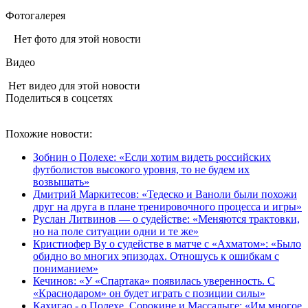
Фотогалерея
Нет фото для этой новости
Видео
Нет видео для этой новости
Поделиться в соцсетях
Похожие новости:
Зобнин о Полехе: «Если хотим видеть российских
футболистов высокого уровня, то не будем их
возвышать»
Дмитрий Маркитесов: «Тедеско и Ваноли были похожи
друг на друга в плане тренировочного процесса и игры»
Руслан Литвинов — о судействе: «Меняются трактовки,
но на поле ситуации одни и те же»
Кристиофер Ву о судействе в матче с «Ахматом»: «Было
обидно во многих эпизодах. Отношусь к ошибкам с
пониманием»
Кечинов: «У «Спартака» появилась уверенность. С
«Краснодаром» он будет играть с позиции силы»
Кахигао - о Полехе, Сорокине и Массалыге: «Им многое