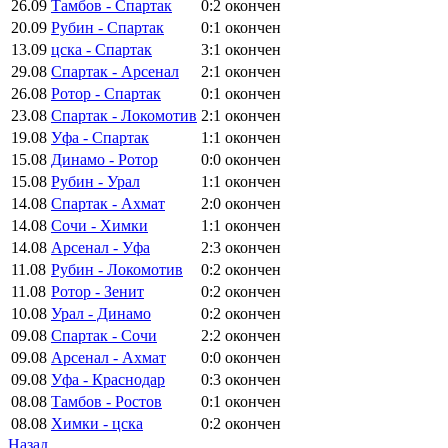
26.09
Тамбов - Спартак
0:2
окончен
20.09
Рубин - Спартак
0:1
окончен
13.09
цска - Спартак
3:1
окончен
29.08
Спартак - Арсенал
2:1
окончен
26.08
Ротор - Спартак
0:1
окончен
23.08
Спартак - Локомотив
2:1
окончен
19.08
Уфа - Спартак
1:1
окончен
15.08
Динамо - Ротор
0:0
окончен
15.08
Рубин - Урал
1:1
окончен
14.08
Спартак - Ахмат
2:0
окончен
14.08
Сочи - Химки
1:1
окончен
14.08
Арсенал - Уфа
2:3
окончен
11.08
Рубин - Локомотив
0:2
окончен
11.08
Ротор - Зенит
0:2
окончен
10.08
Урал - Динамо
0:2
окончен
09.08
Спартак - Сочи
2:2
окончен
09.08
Арсенал - Ахмат
0:0
окончен
09.08
Уфа - Краснодар
0:3
окончен
08.08
Тамбов - Ростов
0:1
окончен
08.08
Химки - цска
0:2
окончен
Назад