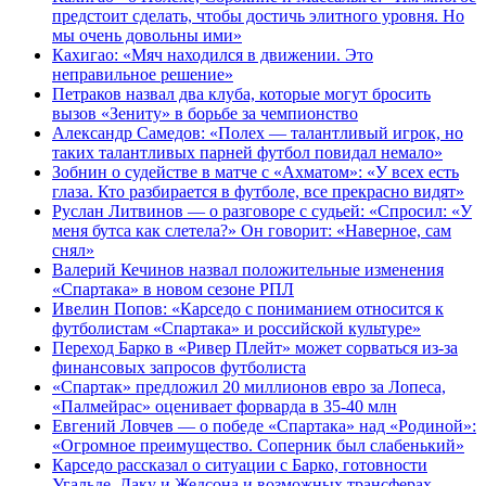
предстоит сделать, чтобы достичь элитного уровня. Но
мы очень довольны ими»
Кахигао: «Мяч находился в движении. Это
неправильное решение»
Петраков назвал два клуба, которые могут бросить
вызов «Зениту» в борьбе за чемпионство
Александр Самедов: «Полех — талантливый игрок, но
таких талантливых парней футбол повидал немало»
Зобнин о судействе в матче с «Ахматом»: «У всех есть
глаза. Кто разбирается в футболе, все прекрасно видят»
Руслан Литвинов — о разговоре с судьей: «Спросил: «У
меня бутса как слетела?» Он говорит: «Наверное, сам
снял»
Валерий Кечинов назвал положительные изменения
«Спартака» в новом сезоне РПЛ
Ивелин Попов: «Карседо с пониманием относится к
футболистам «Спартака» и российской культуре»
Переход Барко в «Ривер Плейт» может сорваться из‑за
финансовых запросов футболиста
«Спартак» предложил 20 миллионов евро за Лопеса,
«Палмейрас» оценивает форварда в 35-40 млн
Евгений Ловчев — о победе «Спартака» над «Родиной»:
«Огромное преимущество. Соперник был слабенький»
Карседо рассказал о ситуации с Барко, готовности
Угальде, Даку и Жедсона и возможных трансферах