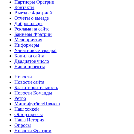
Партнеры Фратрии
Контакты
Выезд с Фратрией
Отчеты о выезде
Добровольцы
Реклама на сайте
Баннеры Фратрии
Мероприятия
Информеры
Учим новые заряды!
Копилка сайта
Двадцатое число
Наши проекты
Новости
Новости сайта
Благотворительность
Новости Команды
Ретро
Мини-футбол/Пляжка
Наш хоккей
Обзор прессы
Наша История
Опросы
Новости Фратрии