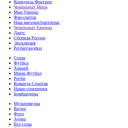
Конкурсы Фратрии
Чемпионат Мира
Мир Ультрас
Фан-cектор
Наш магазин/партнеры
Чемпионат Европы
Дартс
Сборная России
Эксклюзив
Регби/гандбол
Сезон
Футбол
Хоккей
Мини-Футбол
Регби
Команда Спартак
Наши соперники
Бомбардиры
Мультимедиа
Видео
Фото
Аудио
Все голы