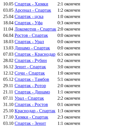
10.05
Спартак - Химки
2:1
окончен
03.05
Арсенал - Спартак
1:2
окончен
25.04
Спартак - цска
1:0
окончен
18.04
Спартак - Уфа
0:3
окончен
11.04
Локомотив - Спартак
2:0
окончен
04.04
Ростов - Спартак
0:0
окончен
18.03
Спартак - Урал
0:0
окончен
13.03
Динамо - Спартак
0:0
окончен
07.03
Спартак - Краснодар
6:1
окончен
28.02
Спартак - Рубин
0:2
окончен
16.12
Зенит - Спартак
3:0
окончен
12.12
Сочи - Спартак
1:0
окончен
05.12
Спартак - Тамбов
5:1
окончен
29.11
Спартак - Ротор
2:0
окончен
21.11
Спартак - Динамо
1:1
окончен
07.11
Урал - Спартак
2:2
окончен
31.10
Спартак - Ростов
0:1
окончен
25.10
Краснодар - Спартак
1:3
окончен
17.10
Химки - Спартак
2:3
окончен
03.10
Спартак - Зенит
1:1
окончен