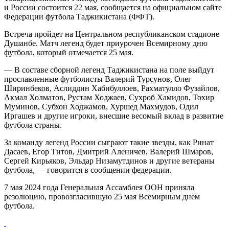
и России состоится 22 мая, сообщается на официальном сайте
Федерации футбола Таджикистана (ФФТ).
Встреча пройдет на Центральном республиканском стадионе
Душанбе. Матч легенд будет приурочен Всемирному дню
футбола, который отмечается 25 мая.
— В составе сборной легенд Таджикистана на поле выйдут
прославленные футболисты Валерий Турсунов, Олег
Ширинбеков, Аслиддин Хабибуллоев, Рахматулло Фузайлов,
Акмал Холматов, Рустам Ходжаев, Сухроб Хамидов, Тохир
Муминов, Субхон Ходжамов, Хуршед Махмудов, Одил
Иргашев и другие игроки, внесшие весомый вклад в развитие
футбола страны.
За команду легенд России сыграют такие звезды, как Ринат
Дасаев, Егор Титов, Дмитрий Аленичев, Валерий Шмаров,
Сергей Кирьяков, Эльдар Низамутдинов и другие ветераны
футбола, — говорится в сообщении федерации.
7 мая 2024 года Генеральная Ассамблея ООН приняла
резолюцию, провозгласившую 25 мая Всемирным днем
футбола.