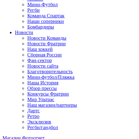
Мини-Футбол
Регби
Команда Спартак
Наши соперники
Бомбардиры
Новости
Новости Команды
Новости Фратрии
Наш хоккей
Сборная России
Фан-cектор
Новости сайта
Благотворительность
Мини-футбол/Пляжка
Наша История
Обзор прессы
Конкурсы Фратрии
Мир Ультрас
Наш магазин/партнеры
Дартс
Ретро
Эксклюзив
Регби/гандбол
Магазин
Фотоотчет