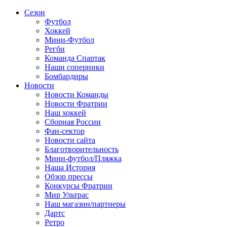
Сезон
Футбол
Хоккей
Мини-Футбол
Регби
Команда Спартак
Наши соперники
Бомбардиры
Новости
Новости Команды
Новости Фратрии
Наш хоккей
Сборная России
Фан-cектор
Новости сайта
Благотворительность
Мини-футбол/Пляжка
Наша История
Обзор прессы
Конкурсы Фратрии
Мир Ультрас
Наш магазин/партнеры
Дартс
Ретро