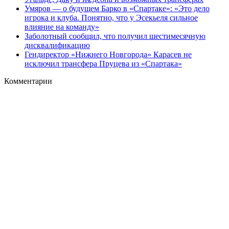
Умяров — о будущем Барко в «Спартаке»: «Это дело
игрока и клуба. Понятно, что у Эсекьеля сильное
влияние на команду»
Заболотный сообщил, что получил шестимесячную
дисквалификацию
Гендиректор «Нижнего Новгорода» Карасев не
исключил трансфера Пруцева из «Спартака»
Комментарии