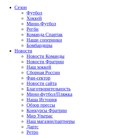
Сезон
Футбол
Хоккей
Мини-Футбол
Регби
Команда Спартак
Наши соперники
Бомбардиры
Новости
Новости Команды
Новости Фратрии
Наш хоккей
Сборная России
Фан-cектор
Новости сайта
Благотворительность
Мини-футбол/Пляжка
Наша История
Обзор прессы
Конкурсы Фратрии
Мир Ультрас
Наш магазин/партнеры
Дартс
Ретро