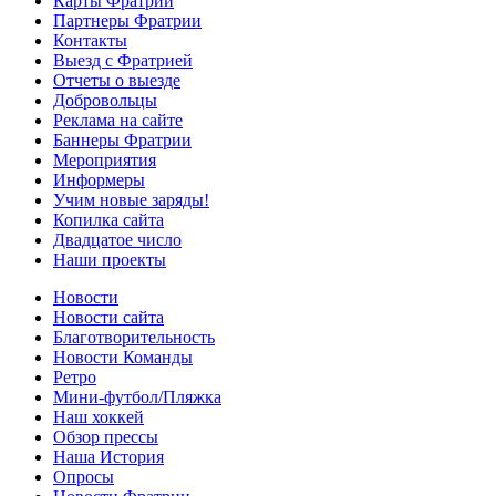
Карты Фратрии
Партнеры Фратрии
Контакты
Выезд с Фратрией
Отчеты о выезде
Добровольцы
Реклама на сайте
Баннеры Фратрии
Мероприятия
Информеры
Учим новые заряды!
Копилка сайта
Двадцатое число
Наши проекты
Новости
Новости сайта
Благотворительность
Новости Команды
Ретро
Мини-футбол/Пляжка
Наш хоккей
Обзор прессы
Наша История
Опросы