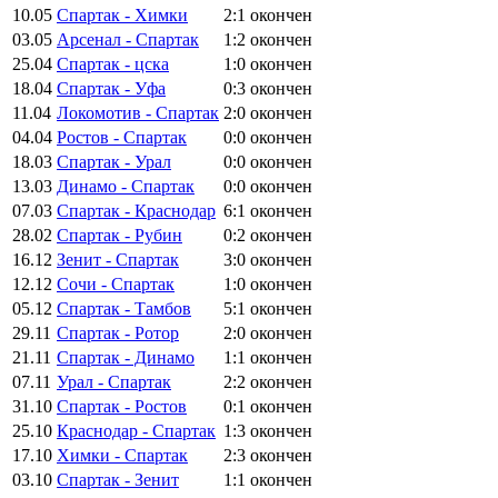
10.05
Спартак - Химки
2:1
окончен
03.05
Арсенал - Спартак
1:2
окончен
25.04
Спартак - цска
1:0
окончен
18.04
Спартак - Уфа
0:3
окончен
11.04
Локомотив - Спартак
2:0
окончен
04.04
Ростов - Спартак
0:0
окончен
18.03
Спартак - Урал
0:0
окончен
13.03
Динамо - Спартак
0:0
окончен
07.03
Спартак - Краснодар
6:1
окончен
28.02
Спартак - Рубин
0:2
окончен
16.12
Зенит - Спартак
3:0
окончен
12.12
Сочи - Спартак
1:0
окончен
05.12
Спартак - Тамбов
5:1
окончен
29.11
Спартак - Ротор
2:0
окончен
21.11
Спартак - Динамо
1:1
окончен
07.11
Урал - Спартак
2:2
окончен
31.10
Спартак - Ростов
0:1
окончен
25.10
Краснодар - Спартак
1:3
окончен
17.10
Химки - Спартак
2:3
окончен
03.10
Спартак - Зенит
1:1
окончен