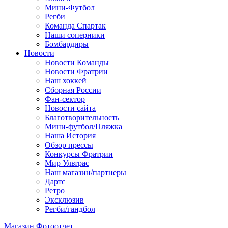
Мини-Футбол
Регби
Команда Спартак
Наши соперники
Бомбардиры
Новости
Новости Команды
Новости Фратрии
Наш хоккей
Сборная России
Фан-cектор
Новости сайта
Благотворительность
Мини-футбол/Пляжка
Наша История
Обзор прессы
Конкурсы Фратрии
Мир Ультрас
Наш магазин/партнеры
Дартс
Ретро
Эксклюзив
Регби/гандбол
Магазин
Фотоотчет