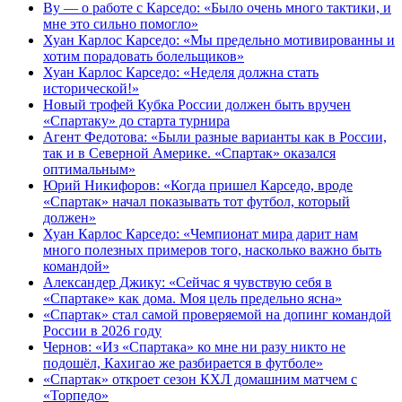
Ву — о работе с Карседо: «Было очень много тактики, и
мне это сильно помогло»
Хуан Карлос Карседо: «Мы предельно мотивированны и
хотим порадовать болельщиков»
Хуан Карлос Карседо: «Неделя должна стать
исторической!»
Новый трофей Кубка России должен быть вручен
«Спартаку» до старта турнира
Агент Федотова: «Были разные варианты как в России,
так и в Северной Америке. «Спартак» оказался
оптимальным»
Юрий Никифоров: «Когда пришел Карседо, вроде
«Спартак» начал показывать тот футбол, который
должен»
Хуан Карлос Карседо: «Чемпионат мира дарит нам
много полезных примеров того, насколько важно быть
командой»
Александер Джику: «Сейчас я чувствую себя в
«Спартаке» как дома. Моя цель предельно ясна»
«Спартак» стал самой проверяемой на допинг командой
России в 2026 году
Чернов: «Из «Спартака» ко мне ни разу никто не
подошёл, Кахигао же разбирается в футболе»
«Спартак» откроет сезон КХЛ домашним матчем с
«Торпедо»