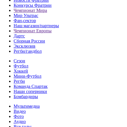
Новости Фратрии
Конкурсы Фратрии
Чемпионат Мира
Мир Ультрас
Фан-cектор
Наш магазин/партнеры
Чемпионат Европы
Дартс
Сборная России
Эксклюзив
Регби/гандбол
Сезон
Футбол
Хоккей
Мини-Футбол
Регби
Команда Спартак
Наши соперники
Бомбардиры
Мультимедиа
Видео
Фото
Аудио
Все голы