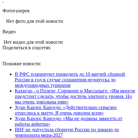
Фотогалерея
Нет фото для этой новости
Видео
Нет видео для этой новости
Поделиться в соцсетях
Похожие новости:
В РФС планируют проводить до 10 матчей сборной
России в год в случае сохранения недопуска до
международных турниров
Кахигао - о Полехе, Сорокине и Массалыге: «Им многое
предстоит сделать, чтобы достичь элитного уровня. Но
мы очень довольны ими»
Хуан Карлос Карседо: «Действительно серьезно
отнеслись к матчу. Я очень доволен всем»
Хуан Карлос Карседо: «Мы не должны зависеть от
работы арбитра»
IIHF не допустила сборную России по хоккею до
чемпионата мира‑2027