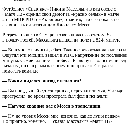
Футболист «Спартака» Никита Массалыга в разговоре с
«Матч ТВ» оценил свой дебют за «красно‑белых» в матче
25‑го МИР РПЛ с «Акроном», отметив, что его пока рано
сравнивать с аргентинцем Лионелем Месси.
Встреча прошла в Самаре и завершилась со счетом 3:2
в пользу гостей. Массалыга вышел на поле на 82‑й минуте.
— Конечно, отличный дебют. Главное, что команда выиграла.
Ощутил эти эмоции, вышел в РПЛ, напряжение до последней
минуты. Самое главное — победа. Было чуть волнение перед
началом, но с первым касанием оно пропало. Старался
помогать команде.
— Каким виделся эпизод с пенальти?
— Был неудачный аут соперника, перехватили мяч, Угальде
прострелил, во время прострела был фол и пенальти.
— Нагучев сравнил вас с Месси в трансляции.
— Ну, до уровня Месси мне, конечно, как до луны пешком.
Но приятно, конечно, — сказал Массалыга «Матч ТВ».