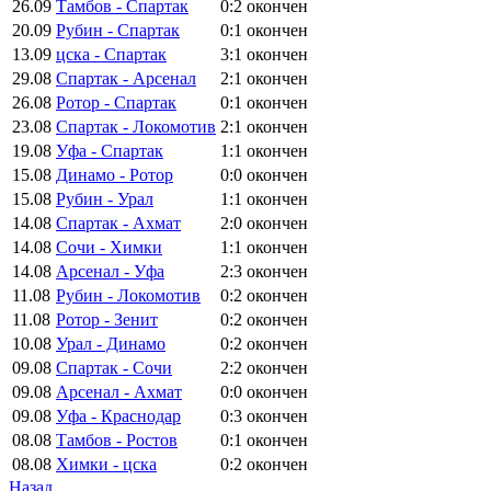
26.09
Тамбов - Спартак
0:2
окончен
20.09
Рубин - Спартак
0:1
окончен
13.09
цска - Спартак
3:1
окончен
29.08
Спартак - Арсенал
2:1
окончен
26.08
Ротор - Спартак
0:1
окончен
23.08
Спартак - Локомотив
2:1
окончен
19.08
Уфа - Спартак
1:1
окончен
15.08
Динамо - Ротор
0:0
окончен
15.08
Рубин - Урал
1:1
окончен
14.08
Спартак - Ахмат
2:0
окончен
14.08
Сочи - Химки
1:1
окончен
14.08
Арсенал - Уфа
2:3
окончен
11.08
Рубин - Локомотив
0:2
окончен
11.08
Ротор - Зенит
0:2
окончен
10.08
Урал - Динамо
0:2
окончен
09.08
Спартак - Сочи
2:2
окончен
09.08
Арсенал - Ахмат
0:0
окончен
09.08
Уфа - Краснодар
0:3
окончен
08.08
Тамбов - Ростов
0:1
окончен
08.08
Химки - цска
0:2
окончен
Назад