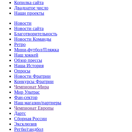
Копилка сайта
Двадцатое число
Наши проекты
Новости
Новости сайта
Благотворительность
Новости Команды
Ретро
Мини-футбол/Пляжка
Наш хоккей
Обзор прессы
Наша История
Опросы
Новости Фратрии
Конкурсы Фратрии
Чемпионат Мира
Мир Ультрас
Фан-cектор
Наш магазин/партнеры
Чемпионат Европы
Дартс
Сборная России
Эксклюзив
Регби/гандбол