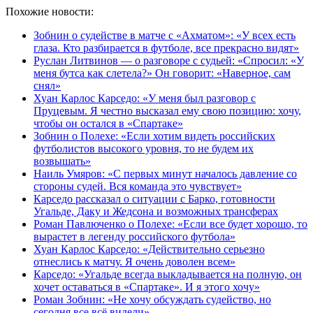
Похожие новости:
Зобнин о судействе в матче с «Ахматом»: «У всех есть
глаза. Кто разбирается в футболе, все прекрасно видят»
Руслан Литвинов — о разговоре с судьей: «Спросил: «У
меня бутса как слетела?» Он говорит: «Наверное, сам
снял»
Хуан Карлос Карседо: «У меня был разговор с
Пруцевым. Я честно высказал ему свою позицию: хочу,
чтобы он остался в «Спартаке»
Зобнин о Полехе: «Если хотим видеть российских
футболистов высокого уровня, то не будем их
возвышать»
Наиль Умяров: «С первых минут началось давление со
стороны судей. Вся команда это чувствует»
Карседо рассказал о ситуации с Барко, готовности
Угальде, Даку и Жедсона и возможных трансферах
Роман Павлюченко о Полехе: «Если все будет хорошо, то
вырастет в легенду российского футбола»
Хуан Карлос Карседо: «Действительно серьезно
отнеслись к матчу. Я очень доволен всем»
Карседо: «Угальде всегда выкладывается на полную, он
хочет оставаться в «Спартаке». И я этого хочу»
Роман Зобнин: «Не хочу обсуждать судейство, но
сегодня все всё видели»