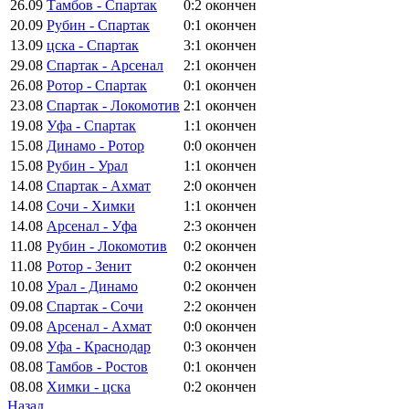
26.09
Тамбов - Спартак
0:2
окончен
20.09
Рубин - Спартак
0:1
окончен
13.09
цска - Спартак
3:1
окончен
29.08
Спартак - Арсенал
2:1
окончен
26.08
Ротор - Спартак
0:1
окончен
23.08
Спартак - Локомотив
2:1
окончен
19.08
Уфа - Спартак
1:1
окончен
15.08
Динамо - Ротор
0:0
окончен
15.08
Рубин - Урал
1:1
окончен
14.08
Спартак - Ахмат
2:0
окончен
14.08
Сочи - Химки
1:1
окончен
14.08
Арсенал - Уфа
2:3
окончен
11.08
Рубин - Локомотив
0:2
окончен
11.08
Ротор - Зенит
0:2
окончен
10.08
Урал - Динамо
0:2
окончен
09.08
Спартак - Сочи
2:2
окончен
09.08
Арсенал - Ахмат
0:0
окончен
09.08
Уфа - Краснодар
0:3
окончен
08.08
Тамбов - Ростов
0:1
окончен
08.08
Химки - цска
0:2
окончен
Назад