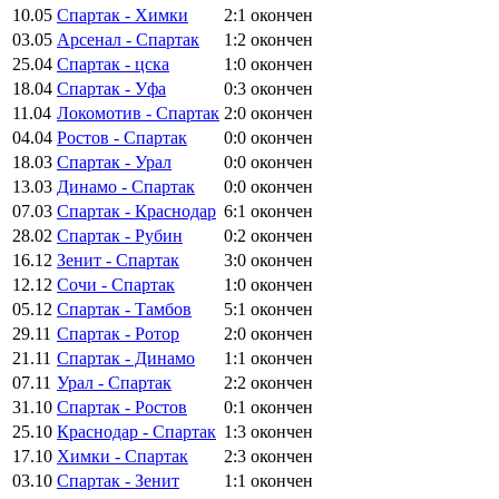
10.05
Спартак - Химки
2:1
окончен
03.05
Арсенал - Спартак
1:2
окончен
25.04
Спартак - цска
1:0
окончен
18.04
Спартак - Уфа
0:3
окончен
11.04
Локомотив - Спартак
2:0
окончен
04.04
Ростов - Спартак
0:0
окончен
18.03
Спартак - Урал
0:0
окончен
13.03
Динамо - Спартак
0:0
окончен
07.03
Спартак - Краснодар
6:1
окончен
28.02
Спартак - Рубин
0:2
окончен
16.12
Зенит - Спартак
3:0
окончен
12.12
Сочи - Спартак
1:0
окончен
05.12
Спартак - Тамбов
5:1
окончен
29.11
Спартак - Ротор
2:0
окончен
21.11
Спартак - Динамо
1:1
окончен
07.11
Урал - Спартак
2:2
окончен
31.10
Спартак - Ростов
0:1
окончен
25.10
Краснодар - Спартак
1:3
окончен
17.10
Химки - Спартак
2:3
окончен
03.10
Спартак - Зенит
1:1
окончен