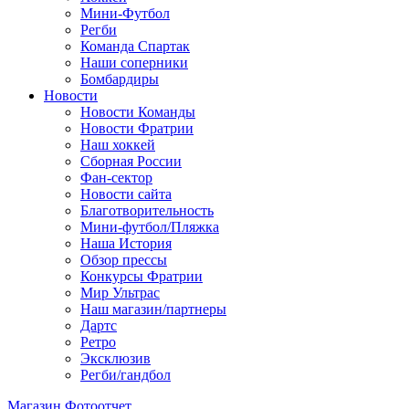
Мини-Футбол
Регби
Команда Спартак
Наши соперники
Бомбардиры
Новости
Новости Команды
Новости Фратрии
Наш хоккей
Сборная России
Фан-cектор
Новости сайта
Благотворительность
Мини-футбол/Пляжка
Наша История
Обзор прессы
Конкурсы Фратрии
Мир Ультрас
Наш магазин/партнеры
Дартс
Ретро
Эксклюзив
Регби/гандбол
Магазин
Фотоотчет