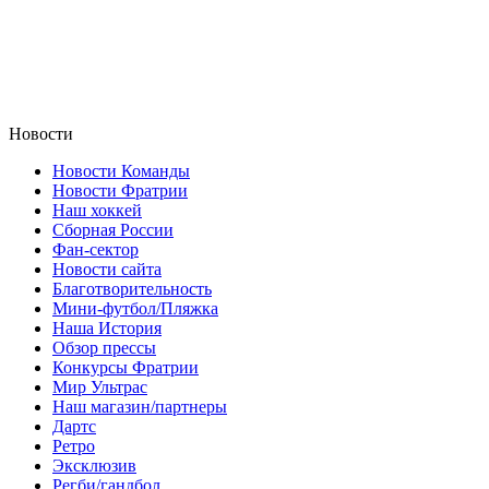
Новости
Новости Команды
Новости Фратрии
Наш хоккей
Сборная России
Фан-cектор
Новости сайта
Благотворительность
Мини-футбол/Пляжка
Наша История
Обзор прессы
Конкурсы Фратрии
Мир Ультрас
Наш магазин/партнеры
Дартс
Ретро
Эксклюзив
Регби/гандбол