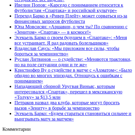
Ивелин Попов: «Карседо с пониманием относится к
футболистам «Спартака» и российской культуре»
Переход Барко в «Ривер Плейт» может сорваться из‑за
финансовых запросов футболиста
Юпа Мовсисян: «Аршавин, о чем ты? По сравнению с
«Зенитом» «Спартак» — в космосе!»
Эсекьель Барко о своем будущем в «Спартаке»: «Меня
все устраивает. Я рад радовать болельщиков»
Владислав Саусь: «Мы приложим все силы, чтобы
бороться за чемпионство»
Руслан Литвинов — о судействе: «Меняются трактовки,
но на поле ситуации одни и те же»
Кристиофер Ву о судействе в матче с «Ахматом»: «Было
обидно во многих эпизодах. Отношусь к ошибкам с
пониманием»
Нападающий сборной Уругвая Виньяс, которым
интересовался «Спартак», перешел в мексиканскую
«Толуку» за $13,5 млн
Петраков назвал два клуба, которые могут бросить
вызов «Зениту» в борьбе за чемпионство
Эсекьель Барко: «Будем стараться становиться сильнее и
выигрывать матч за матчем»
Комментарии