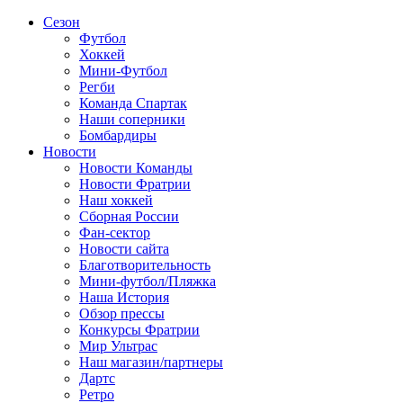
Сезон
Футбол
Хоккей
Мини-Футбол
Регби
Команда Спартак
Наши соперники
Бомбардиры
Новости
Новости Команды
Новости Фратрии
Наш хоккей
Сборная России
Фан-cектор
Новости сайта
Благотворительность
Мини-футбол/Пляжка
Наша История
Обзор прессы
Конкурсы Фратрии
Мир Ультрас
Наш магазин/партнеры
Дартс
Ретро