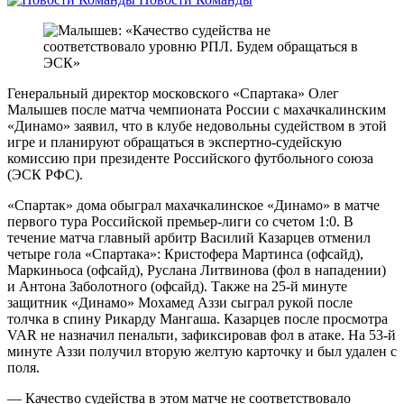
Генеральный директор московского «Спартака» Олег
Малышев после матча чемпионата России с махачкалинским
«Динамо» заявил, что в клубе недовольны судейством в этой
игре и планируют обращаться в экспертно‑судейскую
комиссию при президенте Российского футбольного союза
(ЭСК РФС).
«Спартак» дома обыграл махачкалинское «Динамо» в матче
первого тура Российской премьер‑лиги со счетом 1:0. В
течение матча главный арбитр Василий Казарцев отменил
четыре гола «Спартака»: Кристофера Мартинса (офсайд),
Маркиньоса (офсайд), Руслана Литвинова (фол в нападении)
и Антона Заболотного (офсайд). Также на 25‑й минуте
защитник «Динамо» Мохамед Аззи сыграл рукой после
толчка в спину Рикарду Мангаша. Казарцев после просмотра
VAR не назначил пенальти, зафиксировав фол в атаке. На 53‑й
минуте Аззи получил вторую желтую карточку и был удален с
поля.
— Качество судейства в этом матче не соответствовало