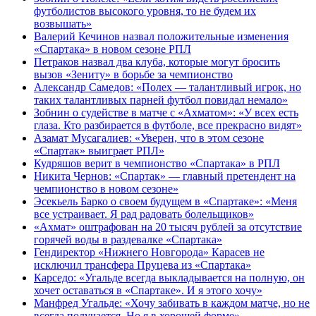
футболистов высокого уровня, то не будем их
возвышать»
Валерий Кечинов назвал положительные изменения
«Спартака» в новом сезоне РПЛ
Петраков назвал два клуба, которые могут бросить
вызов «Зениту» в борьбе за чемпионство
Александр Самедов: «Полех — талантливый игрок, но
таких талантливых парней футбол повидал немало»
Зобнин о судействе в матче с «Ахматом»: «У всех есть
глаза. Кто разбирается в футболе, все прекрасно видят»
Азамат Мусагалиев: «Уверен, что в этом сезоне
«Спартак» выиграет РПЛ»
Кудряшов верит в чемпионство «Спартака» в РПЛ
Никита Чернов: «Спартак» — главный претендент на
чемпионство в новом сезоне»
Эсекьель Барко о своем будущем в «Спартаке»: «Меня
все устраивает. Я рад радовать болельщиков»
«Ахмат» оштрафован на 20 тысяч рублей за отсутствие
горячей воды в раздевалке «Спартака»
Гендиректор «Нижнего Новгорода» Карасев не
исключил трансфера Пруцева из «Спартака»
Карседо: «Угальде всегда выкладывается на полную, он
хочет оставаться в «Спартаке». И я этого хочу»
Манфред Угальде: «Хочу забивать в каждом матче, но не
всегда получается. Но я в хорошей форме»