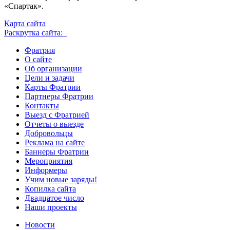
«Спартак».
Карта сайта
Раскрутка сайта:
Фратрия
О сайте
Об организации
Цели и задачи
Карты Фратрии
Партнеры Фратрии
Контакты
Выезд с Фратрией
Отчеты о выезде
Добровольцы
Реклама на сайте
Баннеры Фратрии
Мероприятия
Информеры
Учим новые заряды!
Копилка сайта
Двадцатое число
Наши проекты
Новости