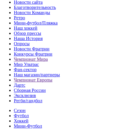
Новости сайта
Благотворительность
Новости Команды
Ретро
Мини-футбол/Пляжка
Наш хоккей
Обзор прессы
Наша История
Опросы
Новости Фратрии
Конкурсы Фратрии
Чемпионат Мира
Мир Ультрас
Фан-cектор
Наш магазин/партнеры
Чемпионат Европы
Дартс
Сборная России
Эксклюзив
Регби/гандбол
Сезон
Футбол
Хоккей
Мини-Футбол