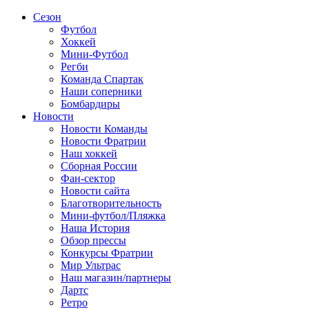
Сезон
Футбол
Хоккей
Мини-Футбол
Регби
Команда Спартак
Наши соперники
Бомбардиры
Новости
Новости Команды
Новости Фратрии
Наш хоккей
Сборная России
Фан-cектор
Новости сайта
Благотворительность
Мини-футбол/Пляжка
Наша История
Обзор прессы
Конкурсы Фратрии
Мир Ультрас
Наш магазин/партнеры
Дартс
Ретро