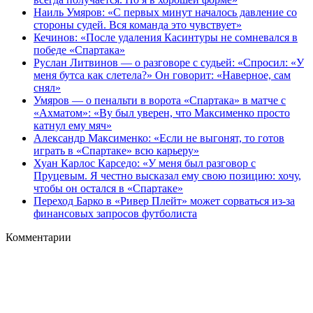
Наиль Умяров: «С первых минут началось давление со
стороны судей. Вся команда это чувствует»
Кечинов: «После удаления Касинтуры не сомневался в
победе «Спартака»
Руслан Литвинов — о разговоре с судьей: «Спросил: «У
меня бутса как слетела?» Он говорит: «Наверное, сам
снял»
Умяров — о пенальти в ворота «Спартака» в матче с
«Ахматом»: «Ву был уверен, что Максименко просто
катнул ему мяч»
Александр Максименко: «Если не выгонят, то готов
играть в «Спартаке» всю карьеру»
Хуан Карлос Карседо: «У меня был разговор с
Пруцевым. Я честно высказал ему свою позицию: хочу,
чтобы он остался в «Спартаке»
Переход Барко в «Ривер Плейт» может сорваться из‑за
финансовых запросов футболиста
Комментарии