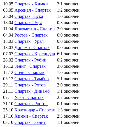
10.05
Спартак - Химки
2:1
окончен
03.05
Арсенал - Спартак
1:2
окончен
25.04
Спартак - цска
1:0
окончен
18.04
Спартак - Уфа
0:3
окончен
11.04
Локомотив - Спартак
2:0
окончен
04.04
Ростов - Спартак
0:0
окончен
18.03
Спартак - Урал
0:0
окончен
13.03
Динамо - Спартак
0:0
окончен
07.03
Спартак - Краснодар
6:1
окончен
28.02
Спартак - Рубин
0:2
окончен
16.12
Зенит - Спартак
3:0
окончен
12.12
Сочи - Спартак
1:0
окончен
05.12
Спартак - Тамбов
5:1
окончен
29.11
Спартак - Ротор
2:0
окончен
21.11
Спартак - Динамо
1:1
окончен
07.11
Урал - Спартак
2:2
окончен
31.10
Спартак - Ростов
0:1
окончен
25.10
Краснодар - Спартак
1:3
окончен
17.10
Химки - Спартак
2:3
окончен
03.10
Спартак - Зенит
1:1
окончен