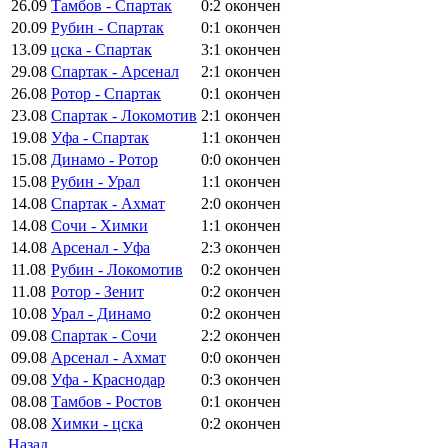
26.09
Тамбов - Спартак
0:2
окончен
20.09
Рубин - Спартак
0:1
окончен
13.09
цска - Спартак
3:1
окончен
29.08
Спартак - Арсенал
2:1
окончен
26.08
Ротор - Спартак
0:1
окончен
23.08
Спартак - Локомотив
2:1
окончен
19.08
Уфа - Спартак
1:1
окончен
15.08
Динамо - Ротор
0:0
окончен
15.08
Рубин - Урал
1:1
окончен
14.08
Спартак - Ахмат
2:0
окончен
14.08
Сочи - Химки
1:1
окончен
14.08
Арсенал - Уфа
2:3
окончен
11.08
Рубин - Локомотив
0:2
окончен
11.08
Ротор - Зенит
0:2
окончен
10.08
Урал - Динамо
0:2
окончен
09.08
Спартак - Сочи
2:2
окончен
09.08
Арсенал - Ахмат
0:0
окончен
09.08
Уфа - Краснодар
0:3
окончен
08.08
Тамбов - Ростов
0:1
окончен
08.08
Химки - цска
0:2
окончен
Назад