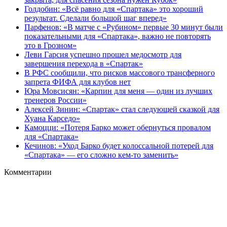
Голдобин: «Всё равно для «Спартака» это хороший
результат. Сделали большой шаг вперед»
Парфенов: «В матче с «Рубином» первые 30 минут были
показательными для «Спартака», важно не повторять
это в Грозном»
Леви Гарсия успешно прошел медосмотр для
завершения перехода в «Спартак»
В РФС сообщили, что рисков массового трансферного
запрета ФИФА для клубов нет
Юра Мовсисян: «Карпин для меня — один из лучших
тренеров России»
Алексей Зинин: «Спартак» стал следующей сказкой для
Хуана Карседо»
Камоцци: «Потеря Барко может обернуться провалом
для «Спартака»
Кечинов: «Уход Барко будет колоссальной потерей для
«Спартака» — его сложно кем-то заменить»
Комментарии