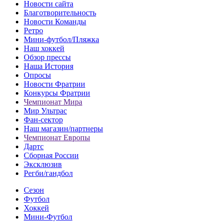
Новости сайта
Благотворительность
Новости Команды
Ретро
Мини-футбол/Пляжка
Наш хоккей
Обзор прессы
Наша История
Опросы
Новости Фратрии
Конкурсы Фратрии
Чемпионат Мира
Мир Ультрас
Фан-cектор
Наш магазин/партнеры
Чемпионат Европы
Дартс
Сборная России
Эксклюзив
Регби/гандбол
Сезон
Футбол
Хоккей
Мини-Футбол