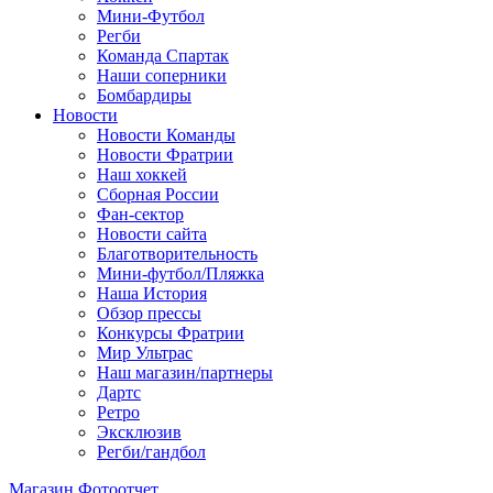
Мини-Футбол
Регби
Команда Спартак
Наши соперники
Бомбардиры
Новости
Новости Команды
Новости Фратрии
Наш хоккей
Сборная России
Фан-cектор
Новости сайта
Благотворительность
Мини-футбол/Пляжка
Наша История
Обзор прессы
Конкурсы Фратрии
Мир Ультрас
Наш магазин/партнеры
Дартс
Ретро
Эксклюзив
Регби/гандбол
Магазин
Фотоотчет