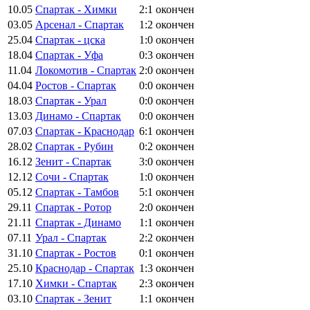
10.05
Спартак - Химки
2:1
окончен
03.05
Арсенал - Спартак
1:2
окончен
25.04
Спартак - цска
1:0
окончен
18.04
Спартак - Уфа
0:3
окончен
11.04
Локомотив - Спартак
2:0
окончен
04.04
Ростов - Спартак
0:0
окончен
18.03
Спартак - Урал
0:0
окончен
13.03
Динамо - Спартак
0:0
окончен
07.03
Спартак - Краснодар
6:1
окончен
28.02
Спартак - Рубин
0:2
окончен
16.12
Зенит - Спартак
3:0
окончен
12.12
Сочи - Спартак
1:0
окончен
05.12
Спартак - Тамбов
5:1
окончен
29.11
Спартак - Ротор
2:0
окончен
21.11
Спартак - Динамо
1:1
окончен
07.11
Урал - Спартак
2:2
окончен
31.10
Спартак - Ростов
0:1
окончен
25.10
Краснодар - Спартак
1:3
окончен
17.10
Химки - Спартак
2:3
окончен
03.10
Спартак - Зенит
1:1
окончен