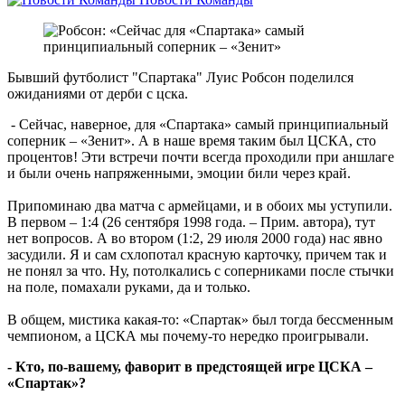
Бывший футболист "Спартака" Луис Робсон поделился
ожиданиями от дерби с цска.
- Сейчас, наверное, для «Спартака» самый принципиальный
соперник – «Зенит». А в наше время таким был ЦСКА, сто
процентов! Эти встречи почти всегда проходили при аншлаге
и были очень напряженными, эмоции били через край.
Припоминаю два матча с армейцами, и в обоих мы уступили.
В первом – 1:4 (26 сентября 1998 года. – Прим. автора), тут
нет вопросов. А во втором (1:2, 29 июля 2000 года) нас явно
засудили. Я и сам схлопотал красную карточку, причем так и
не понял за что. Ну, потолкались с соперниками после стычки
на поле, помахали руками, да и только.
В общем, мистика какая-то: «Спартак» был тогда бессменным
чемпионом, а ЦСКА мы почему-то нередко проигрывали.
- Кто, по-вашему, фаворит в предстоящей игре ЦСКА –
«Спартак»?