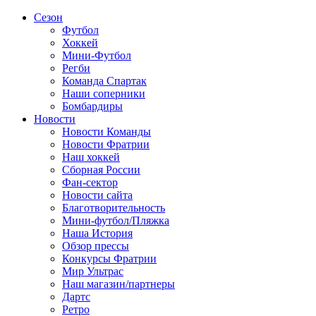
Сезон
Футбол
Хоккей
Мини-Футбол
Регби
Команда Спартак
Наши соперники
Бомбардиры
Новости
Новости Команды
Новости Фратрии
Наш хоккей
Сборная России
Фан-cектор
Новости сайта
Благотворительность
Мини-футбол/Пляжка
Наша История
Обзор прессы
Конкурсы Фратрии
Мир Ультрас
Наш магазин/партнеры
Дартс
Ретро