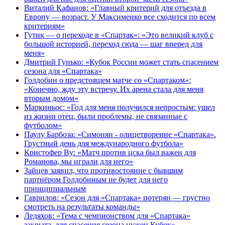
Виталий Кафанов: «Главный критерий для отъезда в
Европу — возраст. У Максименко все сходится по всем
критериям»
Гутик — о переходе в «Спартак»: «Это великий клуб с
большой историей, переход сюда — шаг вперед для
меня»
Дмитрий Гунько: «Кубок России может стать спасением
сезона для «Спартака»
Голдобин о предстоящем матче со «Спартаком»:
«Конечно, жду эту встречу. Их арена стала для меня
вторым домом»
Маркиньос: «Год для меня получился непростым: ушел
из жизни отец, были проблемы, не связанные с
футболом»
Паулу Барбоза: «Симонян - олицетворение «Спартака».
Грустный день для международного футбола»
Кристофер Ву: «Матч против цска был важен для
Романова, мы играли для него»
Зайцев заявил, что противостояние с бывшим
партнёром Голдобиным не будет для него
принципиальным
Гаврилов: «Сезон для «Спартака» потерян — грустно
смотреть на результаты команды»
Ледяхов: «Тема с чемпионством для «Спартака»
закрыта, для спасения сезона нужен Кубок»