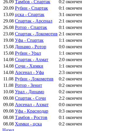
26.09
Тамбов - Спартак
0:2
окончен
20.09
Рубин - Спартак
0:1
окончен
13.09
цска - Спартак
3:1
окончен
29.08
Спартак - Арсенал
2:1
окончен
26.08
Ротор - Спартак
0:1
окончен
23.08
Спартак - Локомотив
2:1
окончен
19.08
Уфа - Спартак
1:1
окончен
15.08
Динамо - Ротор
0:0
окончен
15.08
Рубин - Урал
1:1
окончен
14.08
Спартак - Ахмат
2:0
окончен
14.08
Сочи - Химки
1:1
окончен
14.08
Арсенал - Уфа
2:3
окончен
11.08
Рубин - Локомотив
0:2
окончен
11.08
Ротор - Зенит
0:2
окончен
10.08
Урал - Динамо
0:2
окончен
09.08
Спартак - Сочи
2:2
окончен
09.08
Арсенал - Ахмат
0:0
окончен
09.08
Уфа - Краснодар
0:3
окончен
08.08
Тамбов - Ростов
0:1
окончен
08.08
Химки - цска
0:2
окончен
Назад