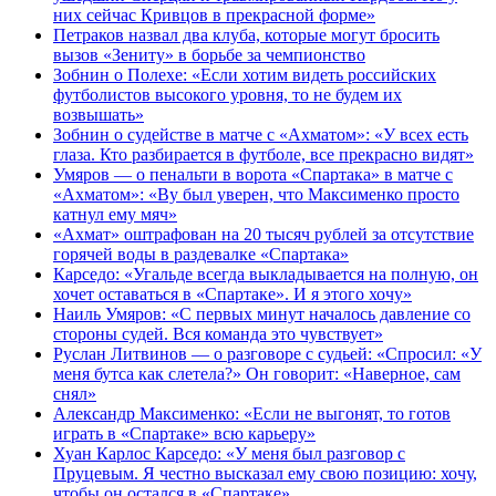
них сейчас Кривцов в прекрасной форме»
Петраков назвал два клуба, которые могут бросить
вызов «Зениту» в борьбе за чемпионство
Зобнин о Полехе: «Если хотим видеть российских
футболистов высокого уровня, то не будем их
возвышать»
Зобнин о судействе в матче с «Ахматом»: «У всех есть
глаза. Кто разбирается в футболе, все прекрасно видят»
Умяров — о пенальти в ворота «Спартака» в матче с
«Ахматом»: «Ву был уверен, что Максименко просто
катнул ему мяч»
«Ахмат» оштрафован на 20 тысяч рублей за отсутствие
горячей воды в раздевалке «Спартака»
Карседо: «Угальде всегда выкладывается на полную, он
хочет оставаться в «Спартаке». И я этого хочу»
Наиль Умяров: «С первых минут началось давление со
стороны судей. Вся команда это чувствует»
Руслан Литвинов — о разговоре с судьей: «Спросил: «У
меня бутса как слетела?» Он говорит: «Наверное, сам
снял»
Александр Максименко: «Если не выгонят, то готов
играть в «Спартаке» всю карьеру»
Хуан Карлос Карседо: «У меня был разговор с
Пруцевым. Я честно высказал ему свою позицию: хочу,
чтобы он остался в «Спартаке»