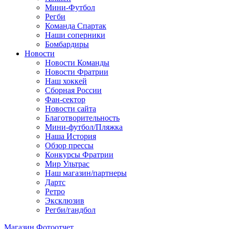
Мини-Футбол
Регби
Команда Спартак
Наши соперники
Бомбардиры
Новости
Новости Команды
Новости Фратрии
Наш хоккей
Сборная России
Фан-cектор
Новости сайта
Благотворительность
Мини-футбол/Пляжка
Наша История
Обзор прессы
Конкурсы Фратрии
Мир Ультрас
Наш магазин/партнеры
Дартс
Ретро
Эксклюзив
Регби/гандбол
Магазин
Фотоотчет