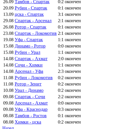
26.09
Тамбов - Спартак
0:2
окончен
20.09
Рубин - Спартак
0:1
окончен
13.09
цска - Спартак
3:1
окончен
29.08
Спартак - Арсенал
2:1
окончен
26.08
Ротор - Спартак
0:1
окончен
23.08
Спартак - Локомотив
2:1
окончен
19.08
Уфа - Спартак
1:1
окончен
15.08
Динамо - Ротор
0:0
окончен
15.08
Рубин - Урал
1:1
окончен
14.08
Спартак - Ахмат
2:0
окончен
14.08
Сочи - Химки
1:1
окончен
14.08
Арсенал - Уфа
2:3
окончен
11.08
Рубин - Локомотив
0:2
окончен
11.08
Ротор - Зенит
0:2
окончен
10.08
Урал - Динамо
0:2
окончен
09.08
Спартак - Сочи
2:2
окончен
09.08
Арсенал - Ахмат
0:0
окончен
09.08
Уфа - Краснодар
0:3
окончен
08.08
Тамбов - Ростов
0:1
окончен
08.08
Химки - цска
0:2
окончен
Назад