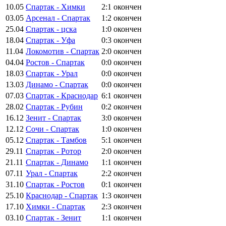
10.05
Спартак - Химки
2:1
окончен
03.05
Арсенал - Спартак
1:2
окончен
25.04
Спартак - цска
1:0
окончен
18.04
Спартак - Уфа
0:3
окончен
11.04
Локомотив - Спартак
2:0
окончен
04.04
Ростов - Спартак
0:0
окончен
18.03
Спартак - Урал
0:0
окончен
13.03
Динамо - Спартак
0:0
окончен
07.03
Спартак - Краснодар
6:1
окончен
28.02
Спартак - Рубин
0:2
окончен
16.12
Зенит - Спартак
3:0
окончен
12.12
Сочи - Спартак
1:0
окончен
05.12
Спартак - Тамбов
5:1
окончен
29.11
Спартак - Ротор
2:0
окончен
21.11
Спартак - Динамо
1:1
окончен
07.11
Урал - Спартак
2:2
окончен
31.10
Спартак - Ростов
0:1
окончен
25.10
Краснодар - Спартак
1:3
окончен
17.10
Химки - Спартак
2:3
окончен
03.10
Спартак - Зенит
1:1
окончен