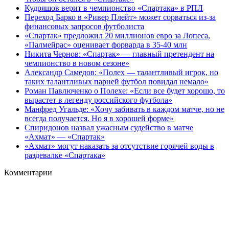
Кудряшов верит в чемпионство «Спартака» в РПЛ
Переход Барко в «Ривер Плейт» может сорваться из‑за
финансовых запросов футболиста
«Спартак» предложил 20 миллионов евро за Лопеса,
«Палмейрас» оценивает форварда в 35-40 млн
Никита Чернов: «Спартак» — главный претендент на
чемпионство в новом сезоне»
Александр Самедов: «Полех — талантливый игрок, но
таких талантливых парней футбол повидал немало»
Роман Павлюченко о Полехе: «Если все будет хорошо, то
вырастет в легенду российского футбола»
Манфред Угальде: «Хочу забивать в каждом матче, но не
всегда получается. Но я в хорошей форме»
Спиридонов назвал ужасным судейство в матче
«Ахмат» — «Спартак»
«Ахмат» могут наказать за отсутствие горячей воды в
раздевалке «Спартака»
Комментарии