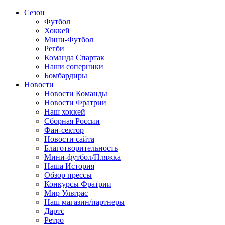
Сезон
Футбол
Хоккей
Мини-Футбол
Регби
Команда Спартак
Наши соперники
Бомбардиры
Новости
Новости Команды
Новости Фратрии
Наш хоккей
Сборная России
Фан-cектор
Новости сайта
Благотворительность
Мини-футбол/Пляжка
Наша История
Обзор прессы
Конкурсы Фратрии
Мир Ультрас
Наш магазин/партнеры
Дартс
Ретро