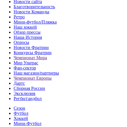
Новости сайта
Благотворительность
Новости Команды
Ретро
Мини-футбол/Пляжка
Наш хоккей
Обзор прессы
Наша История
Опросы
Новости Фратрии
Конкурсы Фратрии
Чемпионат Мира
Мир Ультрас
Фан-cектор
Наш магазин/партнеры
Чемпионат Европы
Дартс
Сборная России
Эксклюзив
Регби/гандбол
Сезон
Футбол
Хоккей
Мини-Футбол