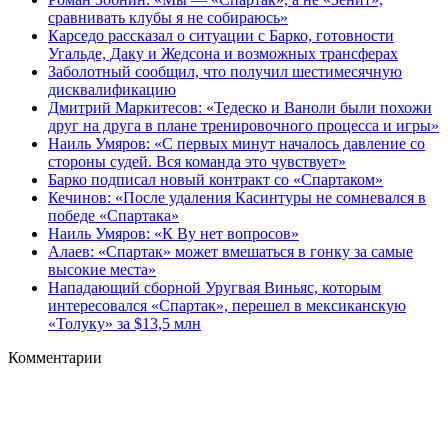
сравнивать клубы я не собираюсь»
Карседо рассказал о ситуации с Барко, готовности
Угальде, Даку и Жедсона и возможных трансферах
Заболотный сообщил, что получил шестимесячную
дисквалификацию
Дмитрий Маркитесов: «Тедеско и Ваноли были похожи
друг на друга в плане тренировочного процесса и игры»
Наиль Умяров: «С первых минут началось давление со
стороны судей. Вся команда это чувствует»
Барко подписал новый контракт со «Спартаком»
Кечинов: «После удаления Касинтуры не сомневался в
победе «Спартака»
Наиль Умяров: «К Ву нет вопросов»
Алаев: «Спартак» может вмешаться в гонку за самые
высокие места»
Нападающий сборной Уругвая Виньяс, которым
интересовался «Спартак», перешел в мексиканскую
«Толуку» за $13,5 млн
Комментарии