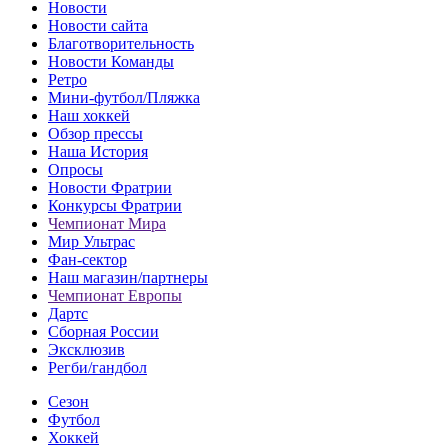
Новости
Новости сайта
Благотворительность
Новости Команды
Ретро
Мини-футбол/Пляжка
Наш хоккей
Обзор прессы
Наша История
Опросы
Новости Фратрии
Конкурсы Фратрии
Чемпионат Мира
Мир Ультрас
Фан-cектор
Наш магазин/партнеры
Чемпионат Европы
Дартс
Сборная России
Эксклюзив
Регби/гандбол
Сезон
Футбол
Хоккей