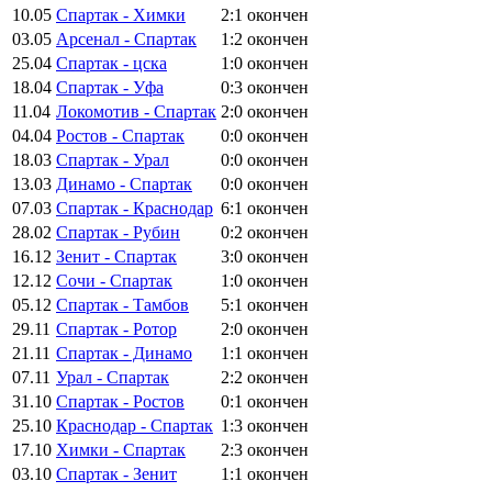
10.05
Спартак - Химки
2:1
окончен
03.05
Арсенал - Спартак
1:2
окончен
25.04
Спартак - цска
1:0
окончен
18.04
Спартак - Уфа
0:3
окончен
11.04
Локомотив - Спартак
2:0
окончен
04.04
Ростов - Спартак
0:0
окончен
18.03
Спартак - Урал
0:0
окончен
13.03
Динамо - Спартак
0:0
окончен
07.03
Спартак - Краснодар
6:1
окончен
28.02
Спартак - Рубин
0:2
окончен
16.12
Зенит - Спартак
3:0
окончен
12.12
Сочи - Спартак
1:0
окончен
05.12
Спартак - Тамбов
5:1
окончен
29.11
Спартак - Ротор
2:0
окончен
21.11
Спартак - Динамо
1:1
окончен
07.11
Урал - Спартак
2:2
окончен
31.10
Спартак - Ростов
0:1
окончен
25.10
Краснодар - Спартак
1:3
окончен
17.10
Химки - Спартак
2:3
окончен
03.10
Спартак - Зенит
1:1
окончен