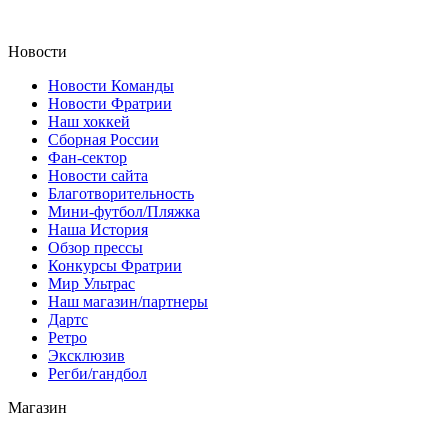
Новости
Новости Команды
Новости Фратрии
Наш хоккей
Сборная России
Фан-cектор
Новости сайта
Благотворительность
Мини-футбол/Пляжка
Наша История
Обзор прессы
Конкурсы Фратрии
Мир Ультрас
Наш магазин/партнеры
Дартс
Ретро
Эксклюзив
Регби/гандбол
Магазин