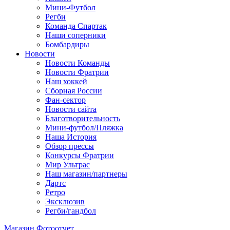
Мини-Футбол
Регби
Команда Спартак
Наши соперники
Бомбардиры
Новости
Новости Команды
Новости Фратрии
Наш хоккей
Сборная России
Фан-cектор
Новости сайта
Благотворительность
Мини-футбол/Пляжка
Наша История
Обзор прессы
Конкурсы Фратрии
Мир Ультрас
Наш магазин/партнеры
Дартс
Ретро
Эксклюзив
Регби/гандбол
Магазин
Фотоотчет