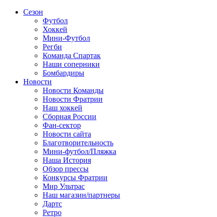
Сезон
Футбол
Хоккей
Мини-Футбол
Регби
Команда Спартак
Наши соперники
Бомбардиры
Новости
Новости Команды
Новости Фратрии
Наш хоккей
Сборная России
Фан-cектор
Новости сайта
Благотворительность
Мини-футбол/Пляжка
Наша История
Обзор прессы
Конкурсы Фратрии
Мир Ультрас
Наш магазин/партнеры
Дартс
Ретро