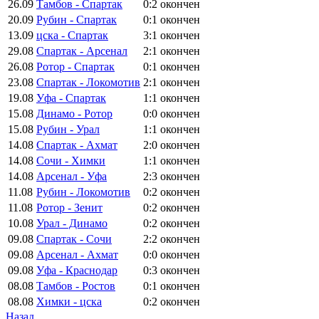
26.09
Тамбов - Спартак
0:2
окончен
20.09
Рубин - Спартак
0:1
окончен
13.09
цска - Спартак
3:1
окончен
29.08
Спартак - Арсенал
2:1
окончен
26.08
Ротор - Спартак
0:1
окончен
23.08
Спартак - Локомотив
2:1
окончен
19.08
Уфа - Спартак
1:1
окончен
15.08
Динамо - Ротор
0:0
окончен
15.08
Рубин - Урал
1:1
окончен
14.08
Спартак - Ахмат
2:0
окончен
14.08
Сочи - Химки
1:1
окончен
14.08
Арсенал - Уфа
2:3
окончен
11.08
Рубин - Локомотив
0:2
окончен
11.08
Ротор - Зенит
0:2
окончен
10.08
Урал - Динамо
0:2
окончен
09.08
Спартак - Сочи
2:2
окончен
09.08
Арсенал - Ахмат
0:0
окончен
09.08
Уфа - Краснодар
0:3
окончен
08.08
Тамбов - Ростов
0:1
окончен
08.08
Химки - цска
0:2
окончен
Назад