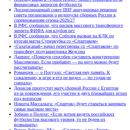
финансовых запросов футболиста
Дисциплинарный совет IIHF аннулировал решение
совета организации о недопуске сборных России к
соревнованиям сезона‑2026/27
В РФС сообщили, что рисков массового трансферного
запрета ФИФА для клубов нет
В РФС сообщили, что Соболев вызван на КДК по
итогам матча Суперкубка со «Спартаком»
«Галатасарай» начал переговоры со «Спартаком» по
трансферу полузащитника Жедсона
Дарвин: «Помазун способен составить конкуренцию
Максименко. Если прибавит — на него можно будет
рассчитывать»
Романцев — о Посуэло: «Светлая ему память. К
сожалению, в игре я его не видел — по годам не
совпало»
Денисов пропустит матч сборной России с Египтом
из‑за повреждения, его участие в двух ближайших играх
под вопросом
Никита Массалыга: «Спартак» будет стараться занимать
самые высокие места»
Зобнин о Полехе: «Если хотим видеть российских
футболистов высокого уровня, то не будем их
возвышать»
Роман Зобнин: «Мы — «Спартак», а не «Зенит»,