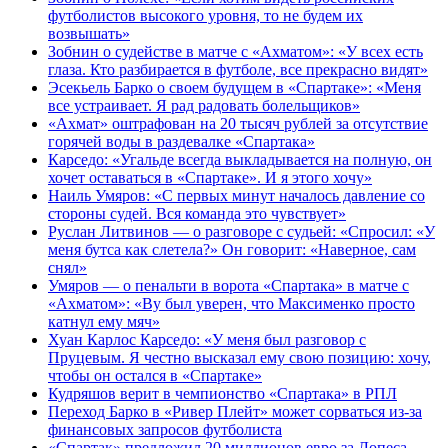
футболистов высокого уровня, то не будем их
возвышать»
Зобнин о судействе в матче с «Ахматом»: «У всех есть
глаза. Кто разбирается в футболе, все прекрасно видят»
Эсекьель Барко о своем будущем в «Спартаке»: «Меня
все устраивает. Я рад радовать болельщиков»
«Ахмат» оштрафован на 20 тысяч рублей за отсутствие
горячей воды в раздевалке «Спартака»
Карседо: «Угальде всегда выкладывается на полную, он
хочет оставаться в «Спартаке». И я этого хочу»
Наиль Умяров: «С первых минут началось давление со
стороны судей. Вся команда это чувствует»
Руслан Литвинов — о разговоре с судьей: «Спросил: «У
меня бутса как слетела?» Он говорит: «Наверное, сам
снял»
Умяров — о пенальти в ворота «Спартака» в матче с
«Ахматом»: «Ву был уверен, что Максименко просто
катнул ему мяч»
Хуан Карлос Карседо: «У меня был разговор с
Пруцевым. Я честно высказал ему свою позицию: хочу,
чтобы он остался в «Спартаке»
Кудряшов верит в чемпионство «Спартака» в РПЛ
Переход Барко в «Ривер Плейт» может сорваться из‑за
финансовых запросов футболиста
«Спартак» предложил 20 миллионов евро за Лопеса,