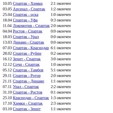
10.05
Спартак - Химки
2:1
окончен
03.05
Арсенал - Спартак
1:2
окончен
25.04
Спартак - цска
1:0
окончен
18.04
Спартак - Уфа
0:3
окончен
11.04
Локомотив - Спартак
2:0
окончен
04.04
Ростов - Спартак
0:0
окончен
18.03
Спартак - Урал
0:0
окончен
13.03
Динамо - Спартак
0:0
окончен
07.03
Спартак - Краснодар
6:1
окончен
28.02
Спартак - Рубин
0:2
окончен
16.12
Зенит - Спартак
3:0
окончен
12.12
Сочи - Спартак
1:0
окончен
05.12
Спартак - Тамбов
5:1
окончен
29.11
Спартак - Ротор
2:0
окончен
21.11
Спартак - Динамо
1:1
окончен
07.11
Урал - Спартак
2:2
окончен
31.10
Спартак - Ростов
0:1
окончен
25.10
Краснодар - Спартак
1:3
окончен
17.10
Химки - Спартак
2:3
окончен
03.10
Спартак - Зенит
1:1
окончен