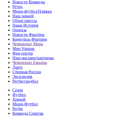
Новости Команды
Ретро
Мини-футбол/Пляжка
Наш хоккей
Обзор прессы
Наша История
Опросы
Новости Фратрии
Конкурсы Фратрии
Чемпионат Мира
Мир Ультрас
Фан-cектор
Наш магазин/партнеры
Чемпионат Европы
Дартс
Сборная России
Эксклюзив
Регби/гандбол
Сезон
Футбол
Хоккей
Мини-Футбол
Регби
Команда Спартак