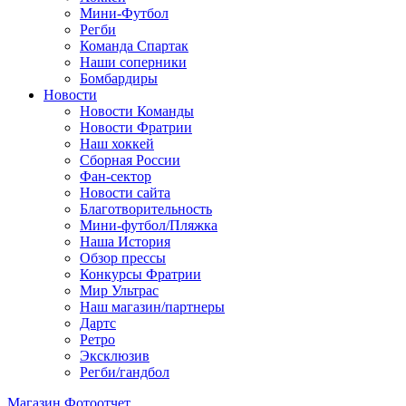
Мини-Футбол
Регби
Команда Спартак
Наши соперники
Бомбардиры
Новости
Новости Команды
Новости Фратрии
Наш хоккей
Сборная России
Фан-cектор
Новости сайта
Благотворительность
Мини-футбол/Пляжка
Наша История
Обзор прессы
Конкурсы Фратрии
Мир Ультрас
Наш магазин/партнеры
Дартс
Ретро
Эксклюзив
Регби/гандбол
Магазин
Фотоотчет