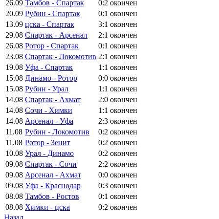
26.09
Тамбов - Спартак
0:2
окончен
20.09
Рубин - Спартак
0:1
окончен
13.09
цска - Спартак
3:1
окончен
29.08
Спартак - Арсенал
2:1
окончен
26.08
Ротор - Спартак
0:1
окончен
23.08
Спартак - Локомотив
2:1
окончен
19.08
Уфа - Спартак
1:1
окончен
15.08
Динамо - Ротор
0:0
окончен
15.08
Рубин - Урал
1:1
окончен
14.08
Спартак - Ахмат
2:0
окончен
14.08
Сочи - Химки
1:1
окончен
14.08
Арсенал - Уфа
2:3
окончен
11.08
Рубин - Локомотив
0:2
окончен
11.08
Ротор - Зенит
0:2
окончен
10.08
Урал - Динамо
0:2
окончен
09.08
Спартак - Сочи
2:2
окончен
09.08
Арсенал - Ахмат
0:0
окончен
09.08
Уфа - Краснодар
0:3
окончен
08.08
Тамбов - Ростов
0:1
окончен
08.08
Химки - цска
0:2
окончен
Назад