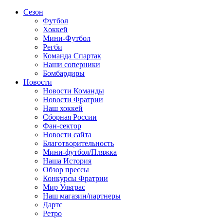
Сезон
Футбол
Хоккей
Мини-Футбол
Регби
Команда Спартак
Наши соперники
Бомбардиры
Новости
Новости Команды
Новости Фратрии
Наш хоккей
Сборная России
Фан-cектор
Новости сайта
Благотворительность
Мини-футбол/Пляжка
Наша История
Обзор прессы
Конкурсы Фратрии
Мир Ультрас
Наш магазин/партнеры
Дартс
Ретро