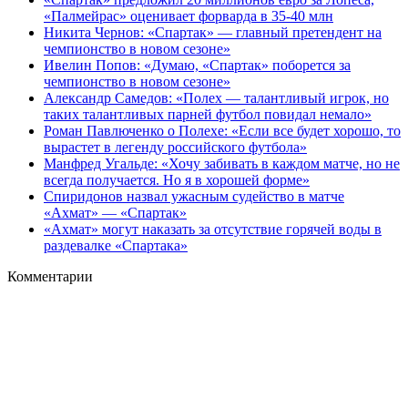
«Палмейрас» оценивает форварда в 35-40 млн
Никита Чернов: «Спартак» — главный претендент на
чемпионство в новом сезоне»
Ивелин Попов: «Думаю, «Спартак» поборется за
чемпионство в новом сезоне»
Александр Самедов: «Полех — талантливый игрок, но
таких талантливых парней футбол повидал немало»
Роман Павлюченко о Полехе: «Если все будет хорошо, то
вырастет в легенду российского футбола»
Манфред Угальде: «Хочу забивать в каждом матче, но не
всегда получается. Но я в хорошей форме»
Спиридонов назвал ужасным судейство в матче
«Ахмат» — «Спартак»
«Ахмат» могут наказать за отсутствие горячей воды в
раздевалке «Спартака»
Комментарии