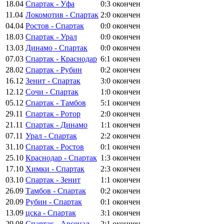
18.04
Спартак - Уфа
0:3
окончен
11.04
Локомотив - Спартак
2:0
окончен
04.04
Ростов - Спартак
0:0
окончен
18.03
Спартак - Урал
0:0
окончен
13.03
Динамо - Спартак
0:0
окончен
07.03
Спартак - Краснодар
6:1
окончен
28.02
Спартак - Рубин
0:2
окончен
16.12
Зенит - Спартак
3:0
окончен
12.12
Сочи - Спартак
1:0
окончен
05.12
Спартак - Тамбов
5:1
окончен
29.11
Спартак - Ротор
2:0
окончен
21.11
Спартак - Динамо
1:1
окончен
07.11
Урал - Спартак
2:2
окончен
31.10
Спартак - Ростов
0:1
окончен
25.10
Краснодар - Спартак
1:3
окончен
17.10
Химки - Спартак
2:3
окончен
03.10
Спартак - Зенит
1:1
окончен
26.09
Тамбов - Спартак
0:2
окончен
20.09
Рубин - Спартак
0:1
окончен
13.09
цска - Спартак
3:1
окончен
29.08
Спартак - Арсенал
2:1
окончен