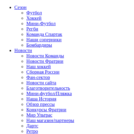
Сезон
Футбол
Хоккей
Мини-Футбол
Регби
Команда Спартак
Наши соперники
Бомбардиры
Новости
Новости Команды
Новости Фратрии
Наш хоккей
Сборная России
Фан-cектор
Новости сайта
Благотворительность
Мини-футбол/Пляжка
Наша История
Обзор прессы
Конкурсы Фратрии
Мир Ультрас
Наш магазин/партнеры
Дартс
Ретро