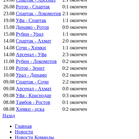
26.08
Ротор - Спартак
0:1
окончен
23.08
Спартак - Локомотив
2:1
окончен
19.08
Уфа - Спартак
1:1
окончен
15.08
Динамо - Ротор
0:0
окончен
15.08
Рубин - Урал
1:1
окончен
14.08
Спартак - Ахмат
2:0
окончен
14.08
Сочи - Химки
1:1
окончен
14.08
Арсенал - Уфа
2:3
окончен
11.08
Рубин - Локомотив
0:2
окончен
11.08
Ротор - Зенит
0:2
окончен
10.08
Урал - Динамо
0:2
окончен
09.08
Спартак - Сочи
2:2
окончен
09.08
Арсенал - Ахмат
0:0
окончен
09.08
Уфа - Краснодар
0:3
окончен
08.08
Тамбов - Ростов
0:1
окончен
08.08
Химки - цска
0:2
окончен
Назад
Главная
Новости
Новости Команды