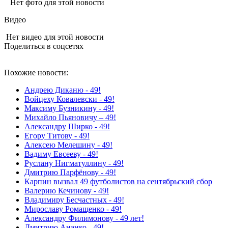
Нет фото для этой новости
Видео
Нет видео для этой новости
Поделиться в соцсетях
Похожие новости:
Андрею Диканю - 49!
Войцеху Ковалевски - 49!
Максиму Бузникину - 49!
Михайло Пьяновичу – 49!
Александру Ширко - 49!
Егору Титову - 49!
Алексею Мелешину - 49!
Вадиму Евсееву - 49!
Руслану Нигматуллину - 49!
Дмитрию Парфёнову - 49!
Карпин вызвал 49 футболистов на сентябрьский сбор
Валерию Кечинову - 49!
Владимиру Бесчастных - 49!
Мирославу Ромащенко - 49!
Александру Филимонову - 49 лет!
Дмитрию Ананко - 49!