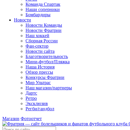
Команда Спартак
Наши соперники
Бомбардиры
Новости
Новости Команды
Новости Фратрии
Наш хоккей
Сборная России
Фан-cектор
Новости сайта
Благотворительность
Мини-футбол/Пляжка
Наша История
Обзор прессы
Конкурсы Фратрии
Мир Ультрас
Наш магазин/партнеры
Дартс
Ретро
Эксклюзив
Регби/гандбол
Магазин
Фотоотчет