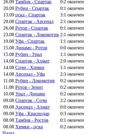
26.09
Тамбов - Спартак
0:2
окончен
20.09
Рубин - Спартак
0:1
окончен
13.09
цска - Спартак
3:1
окончен
29.08
Спартак - Арсенал
2:1
окончен
26.08
Ротор - Спартак
0:1
окончен
23.08
Спартак - Локомотив
2:1
окончен
19.08
Уфа - Спартак
1:1
окончен
15.08
Динамо - Ротор
0:0
окончен
15.08
Рубин - Урал
1:1
окончен
14.08
Спартак - Ахмат
2:0
окончен
14.08
Сочи - Химки
1:1
окончен
14.08
Арсенал - Уфа
2:3
окончен
11.08
Рубин - Локомотив
0:2
окончен
11.08
Ротор - Зенит
0:2
окончен
10.08
Урал - Динамо
0:2
окончен
09.08
Спартак - Сочи
2:2
окончен
09.08
Арсенал - Ахмат
0:0
окончен
09.08
Уфа - Краснодар
0:3
окончен
08.08
Тамбов - Ростов
0:1
окончен
08.08
Химки - цска
0:2
окончен
Назад