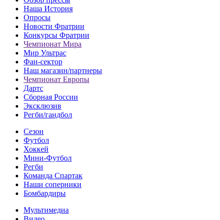
Наша История
Опросы
Новости Фратрии
Конкурсы Фратрии
Чемпионат Мира
Мир Ультрас
Фан-cектор
Наш магазин/партнеры
Чемпионат Европы
Дартс
Сборная России
Эксклюзив
Регби/гандбол
Сезон
Футбол
Хоккей
Мини-Футбол
Регби
Команда Спартак
Наши соперники
Бомбардиры
Мультимедиа
Видео