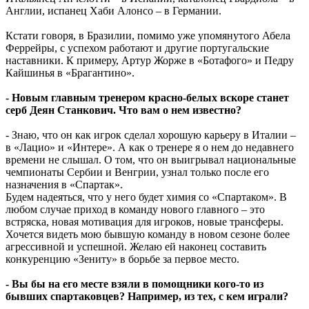
Англии, испанец Хаби Алонсо – в Германии.
Кстати говоря, в Бразилии, помимо уже упомянутого Абела
Феррейры, с успехом работают и другие португальские
наставники. К примеру, Артур Жорже в «Ботафого» и Педру
Кайшинья в «Брагантино».
- Новым главным тренером красно-белых вскоре станет
серб Деян Станкович. Что вам о нем известно?
- Знаю, что он как игрок сделал хорошую карьеру в Италии –
в «Лацио» и «Интере». А как о тренере я о нем до недавнего
времени не слышал. О том, что он выигрывал национальные
чемпионаты Сербии и Венгрии, узнал только после его
назначения в «Спартак».
Будем надеяться, что у него будет химия со «Спартаком». В
любом случае приход в команду нового главного – это
встряска, новая мотивация для игроков, новые трансферы.
Хочется видеть мою бывшую команду в новом сезоне более
агрессивной и успешной. Желаю ей наконец составить
конкуренцию «Зениту» в борьбе за первое место.
- Вы бы на его месте взяли в помощники кого-то из
бывших спартаковцев? Например, из тех, с кем играли?