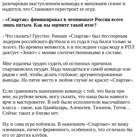
разочарован выступлением команды в минувшем сезоне и
надеется, что Станкович перестроит ее игру.
- «Спартак» финишировал в чемпионате России всего
лишь пятым. Как вы оцените такой итог?
- Что сказать? Грустно. Раньше «Спартак» был бесспорным
лидером российского футбола и из года в год бился только за
золото. Но времена меняются, и в последние годы моду в РПЛ
диктует «Зенит» с моими соотечественниками в составе.
Мне издалека трудно судить об истинных причинах
спартаковских неудач. Надо находиться в самой команде или
рядом с ней, чтобы делать глубокие, аргументированные
выводы. Но пятое место в любом случае не красит «Спартак».
Если сравнивать нынешнюю команду с той, что была при
мне, на рубеже веков, могу сказать, что наша была намного
ярче и мастеровитее. В ней были исполнители высочайшего
класса – такие, как Цымбаларь, Аленичев, Тихонов, Титов…
Сейчас таких и близко нет.
Ну, и сама игра поблекла. В нынешнем «Спартаке» не вижу
изюминки, ничего фирменного, особенного, что отличало бы
его от других клубов.