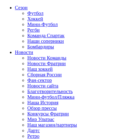
Сезон
Футбол
Хоккей
Мини-Футбол
Регби
Команда Спартак
Наши соперники
Бомбардиры
Новости
Новости Команды
Новости Фратрии
Наш хоккей
Сборная России
Фан-cектор
Новости сайта
Благотворительность
Мини-футбол/Пляжка
Наша История
Обзор прессы
Конкурсы Фратрии
Мир Ультрас
Наш магазин/партнеры
Дартс
Ретро