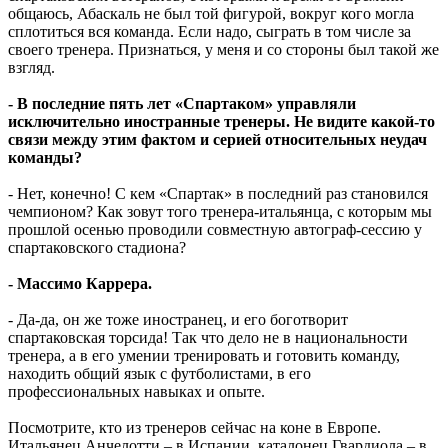
общаюсь, Абаскаль не был той фигурой, вокруг кого могла
сплотиться вся команда. Если надо, сыграть в том числе за
своего тренера. Признаться, у меня и со стороны был такой же
взгляд.
- В последние пять лет «Спартаком» управляли
исключительно иностранные тренеры. Не видите какой-то
связи между этим фактом и серией относительных неудач
команды?
- Нет, конечно! С кем «Спартак» в последний раз становился
чемпионом? Как зовут того тренера-итальянца, с которым мы
прошлой осенью проводили совместную автограф-сессию у
спартаковского стадиона?
- Массимо Каррера.
- Да-да, он же тоже иностранец, и его боготворит
спартаковская торсида! Так что дело не в национальности
тренера, а в его умении тренировать и готовить команду,
находить общий язык с футболистами, в его
профессиональных навыках и опыте.
Посмотрите, кто из тренеров сейчас на коне в Европе.
Итальянец Анчелотти – в Испании, каталонец Гвардиола – в