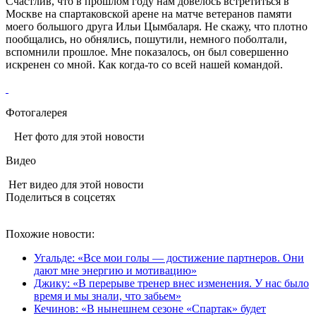
Счастлив, что в прошлом году нам довелось встретиться в
Москве на спартаковской арене на матче ветеранов памяти
моего большого друга Ильи Цымбаларя. Не скажу, что плотно
пообщались, но обнялись, пошутили, немного поболтали,
вспомнили прошлое. Мне показалось, он был совершенно
искренен со мной. Как когда-то со всей нашей командой.
Фотогалерея
Нет фото для этой новости
Видео
Нет видео для этой новости
Поделиться в соцсетях
Похожие новости:
Угальде: «Все мои голы — достижение партнеров. Они
дают мне энергию и мотивацию»
Джику: «В перерыве тренер внес изменения. У нас было
время и мы знали, что забьем»
Кечинов: «В нынешнем сезоне «Спартак» будет