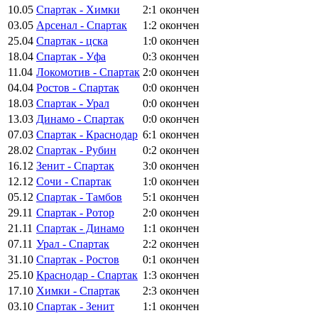
10.05
Спартак - Химки
2:1
окончен
03.05
Арсенал - Спартак
1:2
окончен
25.04
Спартак - цска
1:0
окончен
18.04
Спартак - Уфа
0:3
окончен
11.04
Локомотив - Спартак
2:0
окончен
04.04
Ростов - Спартак
0:0
окончен
18.03
Спартак - Урал
0:0
окончен
13.03
Динамо - Спартак
0:0
окончен
07.03
Спартак - Краснодар
6:1
окончен
28.02
Спартак - Рубин
0:2
окончен
16.12
Зенит - Спартак
3:0
окончен
12.12
Сочи - Спартак
1:0
окончен
05.12
Спартак - Тамбов
5:1
окончен
29.11
Спартак - Ротор
2:0
окончен
21.11
Спартак - Динамо
1:1
окончен
07.11
Урал - Спартак
2:2
окончен
31.10
Спартак - Ростов
0:1
окончен
25.10
Краснодар - Спартак
1:3
окончен
17.10
Химки - Спартак
2:3
окончен
03.10
Спартак - Зенит
1:1
окончен