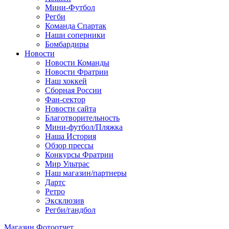
Мини-Футбол
Регби
Команда Спартак
Наши соперники
Бомбардиры
Новости
Новости Команды
Новости Фратрии
Наш хоккей
Сборная России
Фан-cектор
Новости сайта
Благотворительность
Мини-футбол/Пляжка
Наша История
Обзор прессы
Конкурсы Фратрии
Мир Ультрас
Наш магазин/партнеры
Дартс
Ретро
Эксклюзив
Регби/гандбол
Магазин
Фотоотчет