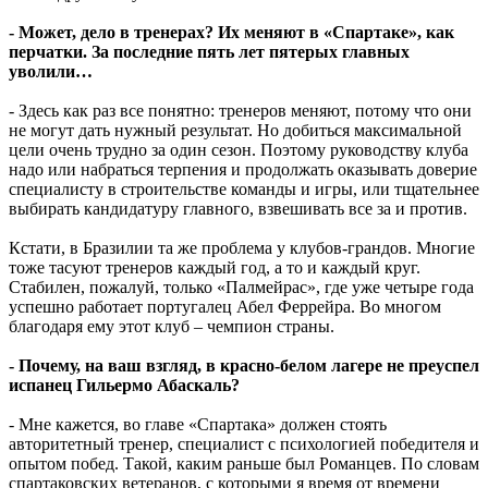
- Может, дело в тренерах? Их меняют в «Спартаке», как
перчатки. За последние пять лет пятерых главных
уволили…
- Здесь как раз все понятно: тренеров меняют, потому что они
не могут дать нужный результат. Но добиться максимальной
цели очень трудно за один сезон. Поэтому руководству клуба
надо или набраться терпения и продолжать оказывать доверие
специалисту в строительстве команды и игры, или тщательнее
выбирать кандидатуру главного, взвешивать все за и против.
Кстати, в Бразилии та же проблема у клубов-грандов. Многие
тоже тасуют тренеров каждый год, а то и каждый круг.
Стабилен, пожалуй, только «Палмейрас», где уже четыре года
успешно работает португалец Абел Феррейра. Во многом
благодаря ему этот клуб – чемпион страны.
- Почему, на ваш взгляд, в красно-белом лагере не преуспел
испанец Гильермо Абаскаль?
- Мне кажется, во главе «Спартака» должен стоять
авторитетный тренер, специалист с психологией победителя и
опытом побед. Такой, каким раньше был Романцев. По словам
спартаковских ветеранов, с которыми я время от времени