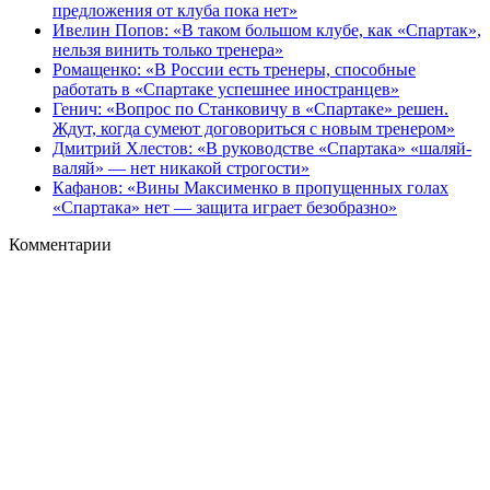
предложения от клуба пока нет»
Ивелин Попов: «В таком большом клубе, как «Спартак»,
нельзя винить только тренера»
Ромащенко: «В России есть тренеры, способные
работать в «Спартаке успешнее иностранцев»
Генич: «Вопрос по Станковичу в «Спартаке» решен.
Ждут, когда сумеют договориться с новым тренером»
Дмитрий Хлестов: «В руководстве «Спартака» «шаляй-
валяй» — нет никакой строгости»
Кафанов: «Вины Максименко в пропущенных голах
«Спартака» нет — защита играет безобразно»
Комментарии