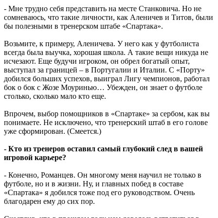
- Мне трудно себя представить на месте Станковича. Но не
сомневаюсь, что такие личности, как Аленичев и Титов, были
бы полезными в тренерском штабе «Спартака».
Возьмите, к примеру, Аленичева. У него как у футболиста
всегда была выучка, хорошая школа. А такие вещи никуда не
исчезают. Еще будучи игроком, он обрел богатый опыт,
выступал за границей – в Португалии и Италии. С «Порту»
добился больших успехов, выиграл Лигу чемпионов, работал
бок о бок с Жозе Моуринью… Убежден, он знает о футболе
столько, сколько мало кто еще.
Впрочем, выбор помощников в «Спартаке» за сербом, как вы
понимаете. Не исключено, что тренерский штаб в его голове
уже сформирован. (Смеется.)
- Кто из тренеров оставил самый глубокий след в вашей
игровой карьере?
- Конечно, Романцев. Он многому меня научил не только в
футболе, но и в жизни. Ну, и главных побед в составе
«Спартака» я добился тоже под его руководством. Очень
благодарен ему до сих пор.