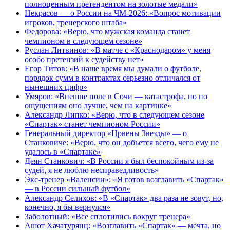
полноценным претендентом на золотые медали»
Некрасов — о России на ЧМ-2026: «Вопрос мотивации
игроков, тренерского штаба»
Федорова: «Верю, что мужская команда станет
чемпионом в следующем сезоне»
Руслан Литвинов: «В матче с «Краснодаром» у меня
особо претензий к судейству нет»
Егор Титов: «В наше время мы думали о футболе,
порядок сумм в контрактах серьезно отличался от
нынешних цифр»
Умяров: «Внешне поле в Сочи — катастрофа, но по
ощущениям оно лучше, чем на картинке»
Александр Липко: «Верю, что в следующем сезоне
«Спартак» станет чемпионом России»
Генеральный директор «Црвены Звезды» — о
Станковиче: «Верю, что он добьется всего, чего ему не
удалось в «Спартаке»
Деян Станкович: «В России я был беспокойным из-за
судей, я не люблю несправедливость»
Экс-тренер «Валенсии»: «Я готов возглавить «Спартак»
— в России сильный футбол»
Александр Селихов: «В «Спартак» два раза не зовут, но,
конечно, я бы вернулся»
Заболотный: «Все сплотились вокруг тренера»
Ашот Хачатурянц: «Возглавить «Спартак» — мечта, но