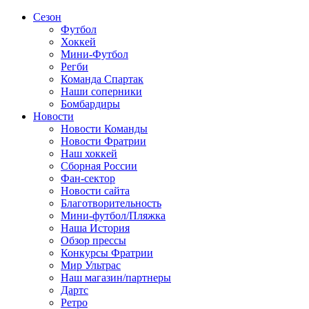
Сезон
Футбол
Хоккей
Мини-Футбол
Регби
Команда Спартак
Наши соперники
Бомбардиры
Новости
Новости Команды
Новости Фратрии
Наш хоккей
Сборная России
Фан-cектор
Новости сайта
Благотворительность
Мини-футбол/Пляжка
Наша История
Обзор прессы
Конкурсы Фратрии
Мир Ультрас
Наш магазин/партнеры
Дартс
Ретро