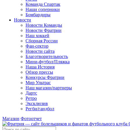
Команда Спартак
Наши соперники
Бомбардиры
Новости
Новости Команды
Новости Фратрии
Наш хоккей
Сборная России
Фан-cектор
Новости сайта
Благотворительность
Мини-футбол/Пляжка
Наша История
Обзор прессы
Конкурсы Фратрии
Мир Ультрас
Наш магазин/партнеры
Дартс
Ретро
Эксклюзив
Регби/гандбол
Магазин
Фотоотчет