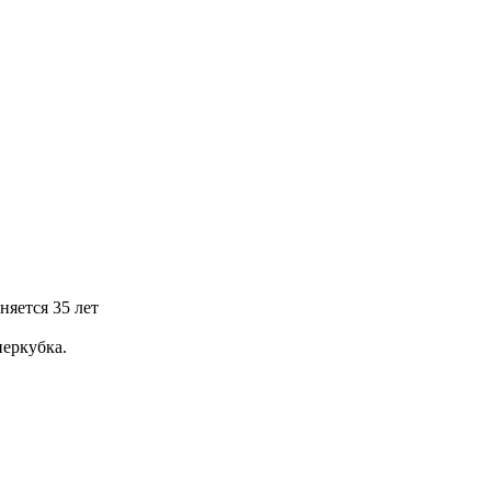
яется 35 лет
перкубка.