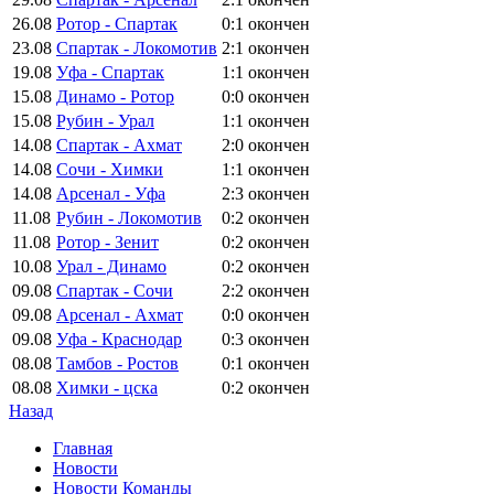
26.08
Ротор - Спартак
0:1
окончен
23.08
Спартак - Локомотив
2:1
окончен
19.08
Уфа - Спартак
1:1
окончен
15.08
Динамо - Ротор
0:0
окончен
15.08
Рубин - Урал
1:1
окончен
14.08
Спартак - Ахмат
2:0
окончен
14.08
Сочи - Химки
1:1
окончен
14.08
Арсенал - Уфа
2:3
окончен
11.08
Рубин - Локомотив
0:2
окончен
11.08
Ротор - Зенит
0:2
окончен
10.08
Урал - Динамо
0:2
окончен
09.08
Спартак - Сочи
2:2
окончен
09.08
Арсенал - Ахмат
0:0
окончен
09.08
Уфа - Краснодар
0:3
окончен
08.08
Тамбов - Ростов
0:1
окончен
08.08
Химки - цска
0:2
окончен
Назад
Главная
Новости
Новости Команды