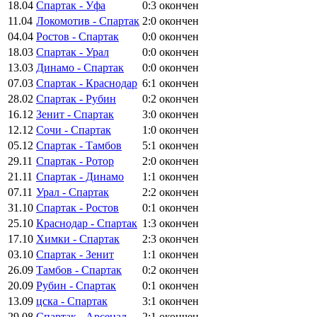
18.04
Спартак - Уфа
0:3
окончен
11.04
Локомотив - Спартак
2:0
окончен
04.04
Ростов - Спартак
0:0
окончен
18.03
Спартак - Урал
0:0
окончен
13.03
Динамо - Спартак
0:0
окончен
07.03
Спартак - Краснодар
6:1
окончен
28.02
Спартак - Рубин
0:2
окончен
16.12
Зенит - Спартак
3:0
окончен
12.12
Сочи - Спартак
1:0
окончен
05.12
Спартак - Тамбов
5:1
окончен
29.11
Спартак - Ротор
2:0
окончен
21.11
Спартак - Динамо
1:1
окончен
07.11
Урал - Спартак
2:2
окончен
31.10
Спартак - Ростов
0:1
окончен
25.10
Краснодар - Спартак
1:3
окончен
17.10
Химки - Спартак
2:3
окончен
03.10
Спартак - Зенит
1:1
окончен
26.09
Тамбов - Спартак
0:2
окончен
20.09
Рубин - Спартак
0:1
окончен
13.09
цска - Спартак
3:1
окончен
29.08
Спартак - Арсенал
2:1
окончен