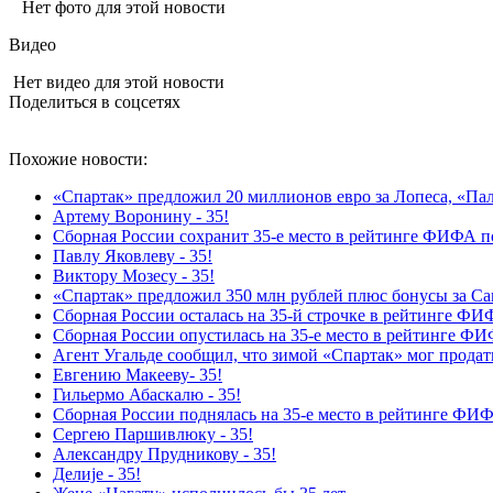
Нет фото для этой новости
Видео
Нет видео для этой новости
Поделиться в соцсетях
Похожие новости:
«Спартак» предложил 20 миллионов евро за Лопеса, «Пал
Артему Воронину - 35!
Сборная России сохранит 35-е место в рейтинге ФИФА п
Павлу Яковлеву - 35!
Виктору Мозесу - 35!
«Спартак» предложил 350 млн рублей плюс бонусы за С
Сборная России осталась на 35‑й строчке в рейтинге Ф
Сборная России опустилась на 35‑е место в рейтинге Ф
Агент Угальде сообщил, что зимой «Спартак» мог продать
Евгению Макееву- 35!
Гильермо Абаскалю - 35!
Сборная России поднялась на 35-е место в рейтинге ФИ
Сергею Паршивлюку - 35!
Александру Прудникову - 35!
Делиjе - 35!