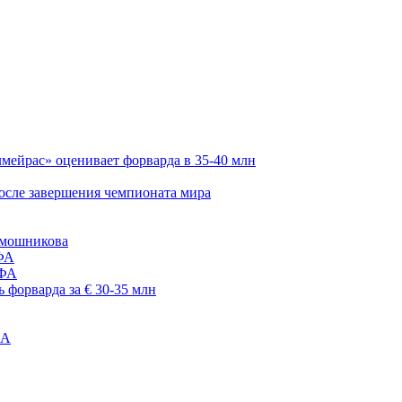
мейрас» оценивает форварда в 35-40 млн
осле завершения чемпионата мира
амошникова
ИФА
ИФА
 форварда за € 30-35 млн
ФА