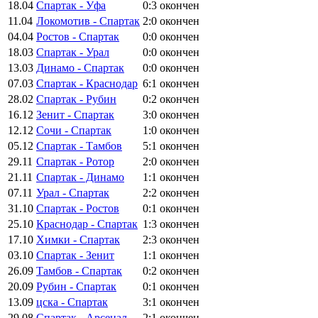
18.04
Спартак - Уфа
0:3
окончен
11.04
Локомотив - Спартак
2:0
окончен
04.04
Ростов - Спартак
0:0
окончен
18.03
Спартак - Урал
0:0
окончен
13.03
Динамо - Спартак
0:0
окончен
07.03
Спартак - Краснодар
6:1
окончен
28.02
Спартак - Рубин
0:2
окончен
16.12
Зенит - Спартак
3:0
окончен
12.12
Сочи - Спартак
1:0
окончен
05.12
Спартак - Тамбов
5:1
окончен
29.11
Спартак - Ротор
2:0
окончен
21.11
Спартак - Динамо
1:1
окончен
07.11
Урал - Спартак
2:2
окончен
31.10
Спартак - Ростов
0:1
окончен
25.10
Краснодар - Спартак
1:3
окончен
17.10
Химки - Спартак
2:3
окончен
03.10
Спартак - Зенит
1:1
окончен
26.09
Тамбов - Спартак
0:2
окончен
20.09
Рубин - Спартак
0:1
окончен
13.09
цска - Спартак
3:1
окончен
29.08
Спартак - Арсенал
2:1
окончен