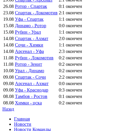
26.08
Ротор - Спартак
0:1
окончен
23.08
Спартак - Локомотив
2:1
окончен
19.08
Уфа - Спартак
1:1
окончен
15.08
Динамо - Ротор
0:0
окончен
15.08
Рубин - Урал
1:1
окончен
14.08
Спартак - Ахмат
2:0
окончен
14.08
Сочи - Химки
1:1
окончен
14.08
Арсенал - Уфа
2:3
окончен
11.08
Рубин - Локомотив
0:2
окончен
11.08
Ротор - Зенит
0:2
окончен
10.08
Урал - Динамо
0:2
окончен
09.08
Спартак - Сочи
2:2
окончен
09.08
Арсенал - Ахмат
0:0
окончен
09.08
Уфа - Краснодар
0:3
окончен
08.08
Тамбов - Ростов
0:1
окончен
08.08
Химки - цска
0:2
окончен
Назад
Главная
Новости
Новости Команды