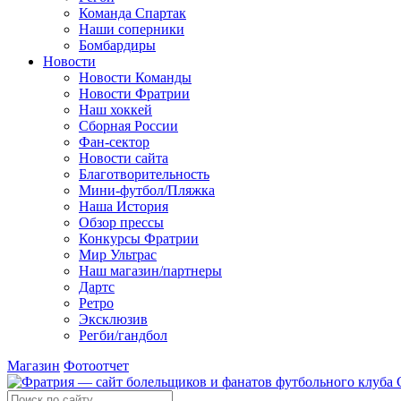
Команда Спартак
Наши соперники
Бомбардиры
Новости
Новости Команды
Новости Фратрии
Наш хоккей
Сборная России
Фан-cектор
Новости сайта
Благотворительность
Мини-футбол/Пляжка
Наша История
Обзор прессы
Конкурсы Фратрии
Мир Ультрас
Наш магазин/партнеры
Дартс
Ретро
Эксклюзив
Регби/гандбол
Магазин
Фотоотчет