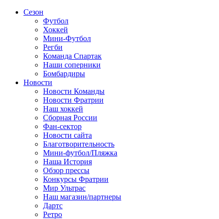
Сезон
Футбол
Хоккей
Мини-Футбол
Регби
Команда Спартак
Наши соперники
Бомбардиры
Новости
Новости Команды
Новости Фратрии
Наш хоккей
Сборная России
Фан-cектор
Новости сайта
Благотворительность
Мини-футбол/Пляжка
Наша История
Обзор прессы
Конкурсы Фратрии
Мир Ультрас
Наш магазин/партнеры
Дартс
Ретро