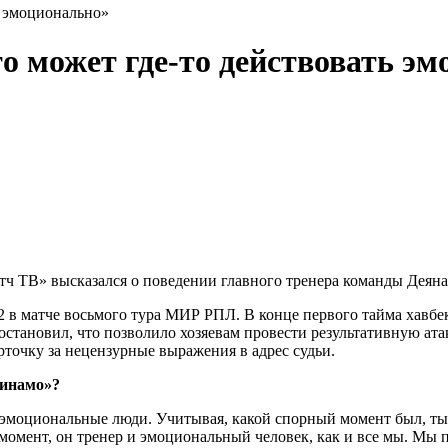
ь эмоционально»
о может где‑то действовать э
ч ТВ» высказался о поведении главного тренера команды Деяна
2 в матче восьмого тура МИР РПЛ. В конце первого тайма хавб
е остановил, что позволило хозяевам провести результативную а
точку за нецензурные выражения в адрес судьи.
Динамо»?
эмоциональные люди. Учитывая, какой спорный момент был, ты п
т момент, он тренер и эмоциональный человек, как и все мы. Мы 